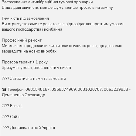
Застосування антивібраційної гумової прошарки
Вища довговічність, менше шуму, менше простоїв на заміну
Гнучкість під замовлення
Ви отримуєте саме те решето, яке відповідає конкретним умовам
вашого господарства і комбайна
Професійний ремонт
Ми можемо продовжити життя вже існуючих решіт, що дозволяє
заощадити на нових виробах
Прозора гарантія 1 року
Зрозумілі умови, впевненість у якості
???? Зв'язатися з нами та замовити
☎ Телефон: 0681548187, 0958374969, 0681020787, 0663239838 -
Дем'яненко Олександр
???? E-mail:
???? Сайт:
???? Доставка по всій Україні