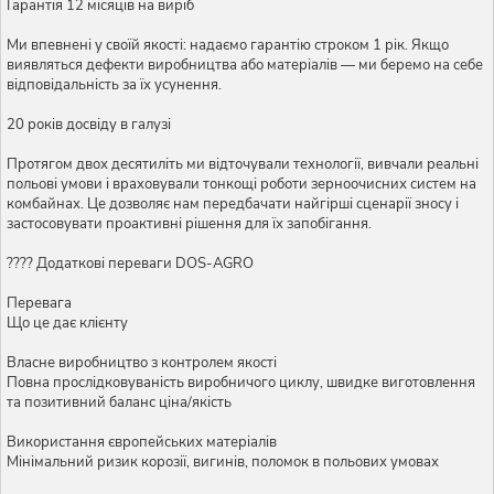
Гарантія 12 місяців на виріб
Ми впевнені у своїй якості: надаємо гарантію строком 1 рік. Якщо
виявляться дефекти виробництва або матеріалів — ми беремо на себе
відповідальність за їх усунення.
20 років досвіду в галузі
Протягом двох десятиліть ми відточували технології, вивчали реальні
польові умови і враховували тонкощі роботи зерноочисних систем на
комбайнах. Це дозволяє нам передбачати найгірші сценарії зносу і
застосовувати проактивні рішення для їх запобігання.
???? Додаткові переваги DOS-AGRO
Перевага
Що це дає клієнту
Власне виробництво з контролем якості
Повна прослідковуваність виробничого циклу, швидке виготовлення
та позитивний баланс ціна/якість
Використання європейських матеріалів
Мінімальний ризик корозії, вигинів, поломок в польових умовах