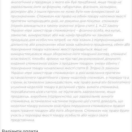
аналогічний у продавця, у якого він був придбаний, якщо товар не
задовольнив його за формою, габаритами, фасоном, кольором,
розміром або з інших причин не може бути ним використаний за
призначенням. Споживач має право на обмін товару належної якості
протягом чотирнадцяти днів, не рахуючи дня покупки. споживач
(термін вживається в такому значенні згідно статті 1. п.22 закону
України «про захист прав споживачів») – фізична особа, яка купує,
замовляє, використовує або має намір придбати чи замовити
продукцію для особистих потреб, не пов’язаних з підприємницькою
діяльністю або виконанням обов’язків найманого працівника. обмін або
повернення товару належної якості провадиться: якщо не
використовувався; якщо збережено його товарний вигляд, споживчі
властивості, пломби, ярлики; на підставі розрахунковий документ,
виданий споживачеві разом з проданим товаром. умови обміну /
повернення товару неналежної якості стаття 8. Згідно із законом
України «про захист прав споживачів»: в разі виявлення протягом
встановленого гарантійного строку недоліків споживач, в порядку та в
строки, встановлені законодавством, має право вимагати безоплатного
усунення недоліків товару в розумний строк. вимоги споживача,
передбачених цією статтею, не підлягають задоволенню, якщо
продавець, виробник (підприємство, що задовольняє вимоги
споживача, встановлені частиною першою цієї статті) доведуть, що
недоліки товару виникли внаслідок порушення споживачем правил
користування товаром або його зберігання. Споживач має право брати
участь у перевірці якості товару особисто або через свого
представника.
Варіанти оплати