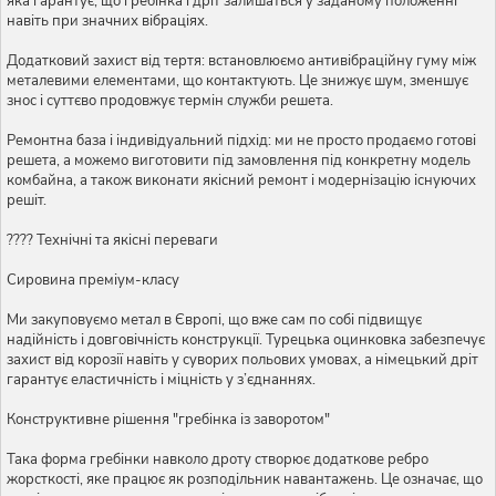
яка гарантує, що гребінка і дріт залишаться у заданому положенні
навіть при значних вібраціях.
Додатковий захист від тертя: встановлюємо антивібраційну гуму між
металевими елементами, що контактують. Це знижує шум, зменшує
знос і суттєво продовжує термін служби решета.
Ремонтна база і індивідуальний підхід: ми не просто продаємо готові
решета, а можемо виготовити під замовлення під конкретну модель
комбайна, а також виконати якісний ремонт і модернізацію існуючих
решіт.
???? Технічні та якісні переваги
Сировина преміум-класу
Ми закуповуємо метал в Європі, що вже сам по собі підвищує
надійність і довговічність конструкції. Турецька оцинковка забезпечує
захист від корозії навіть у суворих польових умовах, а німецький дріт
гарантує еластичність і міцність у з’єднаннях.
Конструктивне рішення "гребінка із заворотом"
Така форма гребінки навколо дроту створює додаткове ребро
жорсткості, яке працює як розподільник навантажень. Це означає, що