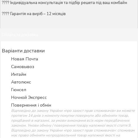
????️ Індивідуальна консультація та підбір решета під ваш комбайн
???? Гарантія на виріб – 12 місяців
Оплата та доставка
Варіанти доставки
Новая Почта
Самовывоз
Интайм
Автолюкс
Гюнсел
Ночной Экспресс
Повернення і обмін
Відповідно до закону України «про захист прав споживачів» ви можете
протягом 14 днів з моменту покупки повернути або обміняти товар,
придбаний в магазині, за умови виконання всіх норм передбачених
законом. Умови обміну / повернення товару належної якості стаття 9.
Відповідно до закону України «про захист прав споживачів»: споживач
має право обміняти непродовольчий товар належної якості на