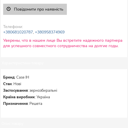
Повідомити про наявність
Телефони:
+380681020787
,
+380958374969
Уверены, что в нашем лице Вы встретите надежного партнера
для успешного совместного сотрудничества на долгие годы.
Характеристики товару:
Бренд
:
Case IH
Стан
:
Нові
Застосування
:
зернозбиральні
Країна виробник
:
Україна
Призначення
:
Решета
Опис товару