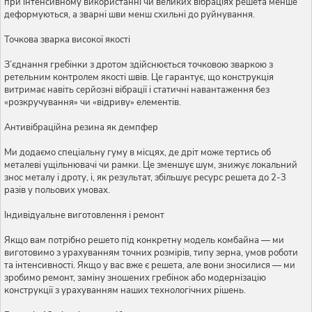
при інтенсивному використанні чи великих вібраціях решета менше
деформуються, а зварні шви менш схильні до руйнування.
Точкова зварка високої якості
З’єднання гребінки з дротом здійснюється точковою зваркою з
ретельним контролем якості швів. Це гарантує, що конструкція
витримає навіть серйозні вібрації і статичні навантаження без
«розкручування» чи «відриву» елементів.
Антивібраційна резина як демпфер
Ми додаємо спеціальну гуму в місцях, де дріт може тертись об
металеві ущільнювачі чи рамки. Це зменшує шум, знижує локальний
знос металу і дроту, і, як результат, збільшує ресурс решета до 2-3
разів у польових умовах.
Індивідуальне виготовлення і ремонт
Якщо вам потрібно решето під конкретну модель комбайна — ми
виготовимо з урахуванням точних розмірів, типу зерна, умов роботи
та інтенсивності. Якщо у вас вже є решета, але вони зносилися — ми
зробимо ремонт, заміну зношених гребінок або модернізацію
конструкції з урахуванням наших технологічних рішень.