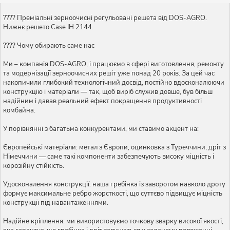
???? Преміальні зерноочисні регульовані решета від DOS-AGRO.
Нижнє решето Case IH 2144.
???? Чому обирають саме нас
Ми – компанія DOS-AGRO, і працюємо в сфері виготовлення, ремонту
та модернізації зерноочисних решіт уже понад 20 років. За цей час
накопичили глибокий технологічний досвід, постійно вдосконалюючи
конструкцію і матеріали — так, щоб виріб служив довше, був більш
надійним і давав реальний ефект покращення продуктивності
комбайна.
У порівнянні з багатьма конкурентами, ми ставимо акцент на:
Європейські матеріали: метал з Європи, оцинковка з Туреччини, дріт з
Німеччини — саме такі компоненти забезпечують високу міцність і
корозійну стійкість.
Удосконалення конструкції: наша гребінка із заворотом навколо дроту
формує максимальне ребро жорсткості, що суттєво підвищує міцність
конструкції під навантаженнями.
Надійне кріплення: ми використовуємо точкову зварку високої якості,