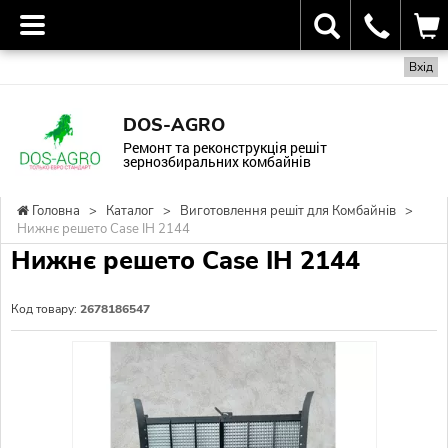
Вхід
DOS-AGRO
Ремонт та реконструкція решіт
зернозбиральних комбайнів
Головна
>
Каталог
>
Виготовлення решіт для Комбайнів
>
Нижнє решето Case IH 2144
Нижнє решето Case IH 2144
Код товару:
2678186547