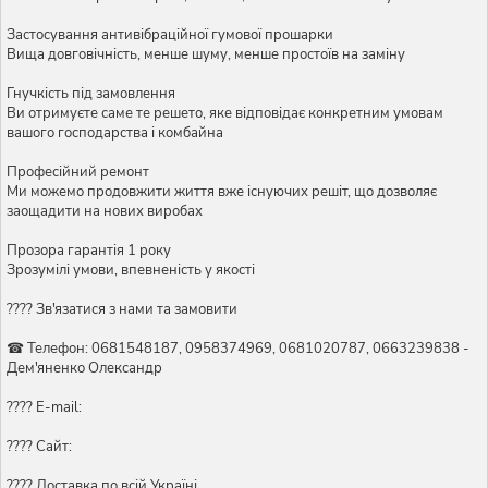
Застосування антивібраційної гумової прошарки
Вища довговічність, менше шуму, менше простоїв на заміну
Гнучкість під замовлення
Ви отримуєте саме те решето, яке відповідає конкретним умовам
вашого господарства і комбайна
Професійний ремонт
Ми можемо продовжити життя вже існуючих решіт, що дозволяє
заощадити на нових виробах
Прозора гарантія 1 року
Зрозумілі умови, впевненість у якості
???? Зв'язатися з нами та замовити
☎ Телефон: 0681548187, 0958374969, 0681020787, 0663239838 -
Дем'яненко Олександр
???? E-mail:
???? Сайт:
???? Доставка по всій Україні