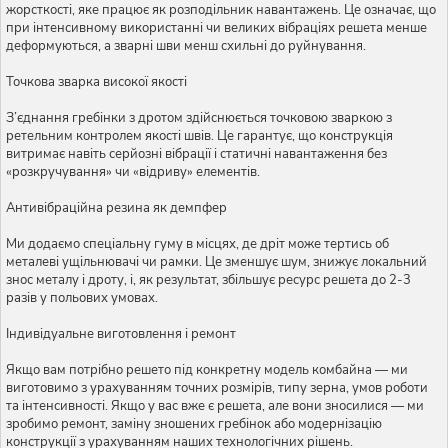
жорсткості, яке працює як розподільник навантажень. Це означає, що
при інтенсивному використанні чи великих вібраціях решета менше
деформуються, а зварні шви менш схильні до руйнування.
Точкова зварка високої якості
З’єднання гребінки з дротом здійснюється точковою зваркою з
ретельним контролем якості швів. Це гарантує, що конструкція
витримає навіть серйозні вібрації і статичні навантаження без
«розкручування» чи «відриву» елементів.
Антивібраційна резина як демпфер
Ми додаємо спеціальну гуму в місцях, де дріт може тертись об
металеві ущільнювачі чи рамки. Це зменшує шум, знижує локальний
знос металу і дроту, і, як результат, збільшує ресурс решета до 2-3
разів у польових умовах.
Індивідуальне виготовлення і ремонт
Якщо вам потрібно решето під конкретну модель комбайна — ми
виготовимо з урахуванням точних розмірів, типу зерна, умов роботи
та інтенсивності. Якщо у вас вже є решета, але вони зносилися — ми
зробимо ремонт, заміну зношених гребінок або модернізацію
конструкції з урахуванням наших технологічних рішень.