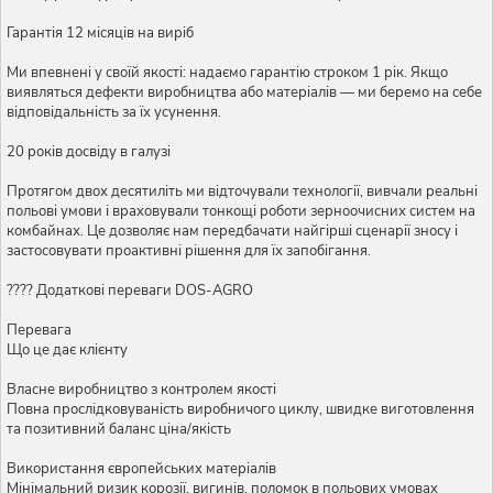
Гарантія 12 місяців на виріб
Ми впевнені у своїй якості: надаємо гарантію строком 1 рік. Якщо
виявляться дефекти виробництва або матеріалів — ми беремо на себе
відповідальність за їх усунення.
20 років досвіду в галузі
Протягом двох десятиліть ми відточували технології, вивчали реальні
польові умови і враховували тонкощі роботи зерноочисних систем на
комбайнах. Це дозволяє нам передбачати найгірші сценарії зносу і
застосовувати проактивні рішення для їх запобігання.
???? Додаткові переваги DOS-AGRO
Перевага
Що це дає клієнту
Власне виробництво з контролем якості
Повна прослідковуваність виробничого циклу, швидке виготовлення
та позитивний баланс ціна/якість
Використання європейських матеріалів
Мінімальний ризик корозії, вигинів, поломок в польових умовах