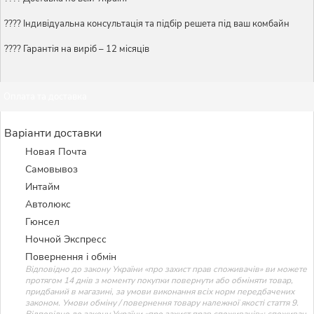
????️ Індивідуальна консультація та підбір решета під ваш комбайн
???? Гарантія на виріб – 12 місяців
Оплата та доставка
Варіанти доставки
Новая Почта
Самовывоз
Интайм
Автолюкс
Гюнсел
Ночной Экспресс
Повернення і обмін
Відповідно до закону України «про захист прав споживачів» ви можете
протягом 14 днів з моменту покупки повернути або обміняти товар,
придбаний в магазині, за умови виконання всіх норм передбачених
законом. Умови обміну / повернення товару належної якості стаття 9.
Відповідно до закону України «про захист прав споживачів»: споживач