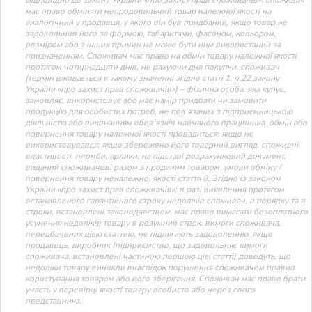
має право обміняти непродовольчий товар належної якості на
аналогічний у продавця, у якого він був придбаний, якщо товар не
задовольнив його за формою, габаритами, фасоном, кольором,
розміром або з інших причин не може бути ним використаний за
призначенням. Споживач має право на обмін товару належної якості
протягом чотирнадцяти днів, не рахуючи дня покупки. споживач
(термін вживається в такому значенні згідно статті 1. п.22 закону
України «про захист прав споживачів») – фізична особа, яка купує,
замовляє, використовує або має намір придбати чи замовити
продукцію для особистих потреб, не пов’язаних з підприємницькою
діяльністю або виконанням обов’язків найманого працівника. обмін або
повернення товару належної якості провадиться: якщо не
використовувався; якщо збережено його товарний вигляд, споживчі
властивості, пломби, ярлики; на підставі розрахунковий документ,
виданий споживачеві разом з проданим товаром. умови обміну /
повернення товару неналежної якості стаття 8. Згідно із законом
України «про захист прав споживачів»: в разі виявлення протягом
встановленого гарантійного строку недоліків споживач, в порядку та в
строки, встановлені законодавством, має право вимагати безоплатного
усунення недоліків товару в розумний строк. вимоги споживача,
передбачених цією статтею, не підлягають задоволенню, якщо
продавець, виробник (підприємство, що задовольняє вимоги
споживача, встановлені частиною першою цієї статті) доведуть, що
недоліки товару виникли внаслідок порушення споживачем правил
користування товаром або його зберігання. Споживач має право брати
участь у перевірці якості товару особисто або через свого
представника.