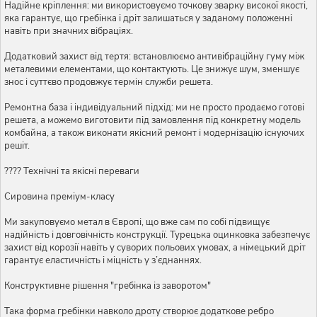
Надійне кріплення: ми використовуємо точкову зварку високої якості,
яка гарантує, що гребінка і дріт залишаться у заданому положенні
навіть при значних вібраціях.
Додатковий захист від тертя: встановлюємо антивібраційну гуму між
металевими елементами, що контактують. Це знижує шум, зменшує
знос і суттєво продовжує термін служби решета.
Ремонтна база і індивідуальний підхід: ми не просто продаємо готові
решета, а можемо виготовити під замовлення під конкретну модель
комбайна, а також виконати якісний ремонт і модернізацію існуючих
решіт.
???? Технічні та якісні переваги
Сировина преміум-класу
Ми закуповуємо метал в Європі, що вже сам по собі підвищує
надійність і довговічність конструкції. Турецька оцинковка забезпечує
захист від корозії навіть у суворих польових умовах, а німецький дріт
гарантує еластичність і міцність у з’єднаннях.
Конструктивне рішення "гребінка із заворотом"
Така форма гребінки навколо дроту створює додаткове ребро