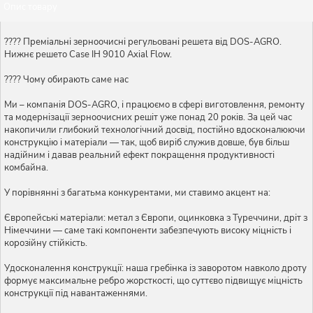
Опис товару
???? Преміальні зерноочисні регульовані решета від DOS-AGRO.
Нижнє решето Case IH 9010 Axial Flow.
???? Чому обирають саме нас
Ми – компанія DOS-AGRO, і працюємо в сфері виготовлення, ремонту
та модернізації зерноочисних решіт уже понад 20 років. За цей час
накопичили глибокий технологічний досвід, постійно вдосконалюючи
конструкцію і матеріали — так, щоб виріб служив довше, був більш
надійним і давав реальний ефект покращення продуктивності
комбайна.
У порівнянні з багатьма конкурентами, ми ставимо акцент на:
Європейські матеріали: метал з Європи, оцинковка з Туреччини, дріт з
Німеччини — саме такі компоненти забезпечують високу міцність і
корозійну стійкість.
Удосконалення конструкції: наша гребінка із заворотом навколо дроту
формує максимальне ребро жорсткості, що суттєво підвищує міцність
конструкції під навантаженнями.