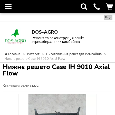
Вхід
DOS-AGRO
Ремонт та реконструкція решіт
зернозбиральних комбайнів
Головна
>
Каталог
>
Виготовлення решіт для Комбайнів
>
Нижнє решето Case IH 9010 Axial Flow
Нижнє решето Case IH 9010 Axial
Flow
Код товару:
2678454272