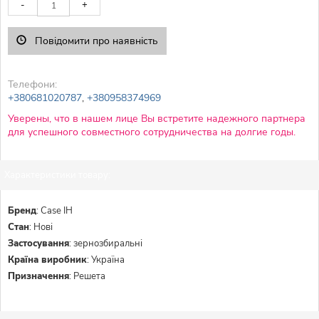
-
+
Повідомити про наявність
Телефони:
+380681020787
,
+380958374969
Уверены, что в нашем лице Вы встретите надежного партнера
для успешного совместного сотрудничества на долгие годы.
Характеристики товару:
Бренд
:
Case IH
Стан
:
Нові
Застосування
:
зернозбиральні
Країна виробник
:
Україна
Призначення
:
Решета