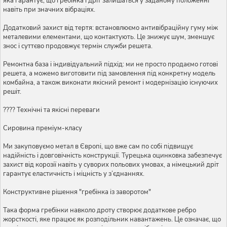
яка гарантує, що гребінка і дріт залишаться у заданому положенні
навіть при значних вібраціях.
Додатковий захист від тертя: встановлюємо антивібраційну гуму між
металевими елементами, що контактують. Це знижує шум, зменшує
знос і суттєво продовжує термін служби решета.
Ремонтна база і індивідуальний підхід: ми не просто продаємо готові
решета, а можемо виготовити під замовлення під конкретну модель
комбайна, а також виконати якісний ремонт і модернізацію існуючих
решіт.
???? Технічні та якісні переваги
Сировина преміум-класу
Ми закуповуємо метал в Європі, що вже сам по собі підвищує
надійність і довговічність конструкції. Турецька оцинковка забезпечує
захист від корозії навіть у суворих польових умовах, а німецький дріт
гарантує еластичність і міцність у з’єднаннях.
Конструктивне рішення "гребінка із заворотом"
Така форма гребінки навколо дроту створює додаткове ребро
жорсткості, яке працює як розподільник навантажень. Це означає, що