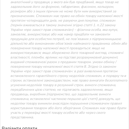
аналогічний у продавця, у якого він був придбаний, якщо товар не
задовольнив його за формою, габаритами, фасоном, кольором,
розміром або з інших причин не може бути ним використаний за
призначенням. Споживач має право на обмін товару належної якості
протягом чотирнадцяти днів, не рахуючи дня покупки. споживач
(термін вживається в такому значенні згідно статті 1. п.22 закону
України «про захист прав споживачів») – фізична особа, яка купує,
замовляє, використовує або має намір придбати чи замовити
продукцію для особистих потреб, не пов’язаних з підприємницькою
діяльністю або виконанням обов’язків найманого працівника. обмін або
повернення товару належної якості провадиться: якщо не
використовувався; якщо збережено його товарний вигляд, споживчі
властивості, пломби, ярлики; на підставі розрахунковий документ,
виданий споживачеві разом з проданим товаром. умови обміну /
повернення товару неналежної якості стаття 8. Згідно із законом
України «про захист прав споживачів»: в разі виявлення протягом
встановленого гарантійного строку недоліків споживач, в порядку та в
строки, встановлені законодавством, має право вимагати безоплатного
усунення недоліків товару в розумний строк. вимоги споживача,
передбачених цією статтею, не підлягають задоволенню, якщо
продавець, виробник (підприємство, що задовольняє вимоги
споживача, встановлені частиною першою цієї статті) доведуть, що
недоліки товару виникли внаслідок порушення споживачем правил
користування товаром або його зберігання. Споживач має право брати
участь у перевірці якості товару особисто або через свого
представника.
Варіанти оплати