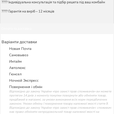
????️ Індивідуальна консультація та підбір решета під ваш комбайн
???? Гарантія на виріб – 12 місяців
Оплата та доставка
Варіанти доставки
Новая Почта
Самовывоз
Интайм
Автолюкс
Гюнсел
Ночной Экспресс
Повернення і обмін
Відповідно до закону України «про захист прав споживачів» ви можете
протягом 14 днів з моменту покупки повернути або обміняти товар,
придбаний в магазині, за умови виконання всіх норм передбачених
законом. Умови обміну / повернення товару належної якості стаття 9.
Відповідно до закону України «про захист прав споживачів»: споживач
має право обміняти непродовольчий товар належної якості на