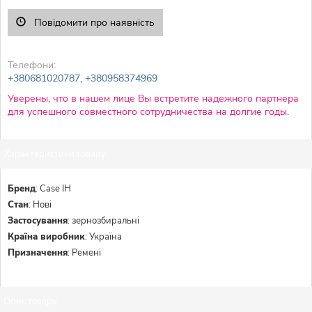
Повідомити про наявність
Телефони:
+380681020787
,
+380958374969
Уверены, что в нашем лице Вы встретите надежного партнера
для успешного совместного сотрудничества на долгие годы.
Характеристики товару:
Бренд
:
Case IH
Стан
:
Нові
Застосування
:
зернозбиральні
Країна виробник
:
Україна
Призначення
:
Ремені
Опис товару