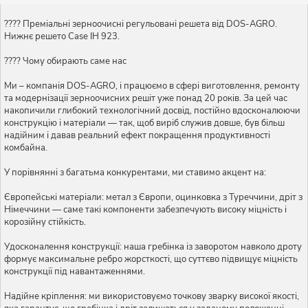
???? Преміальні зерноочисні регульовані решета від DOS-AGRO.
Нижнє решето Case IH 923.
???? Чому обирають саме нас
Ми – компанія DOS-AGRO, і працюємо в сфері виготовлення, ремонту
та модернізації зерноочисних решіт уже понад 20 років. За цей час
накопичили глибокий технологічний досвід, постійно вдосконалюючи
конструкцію і матеріали — так, щоб виріб служив довше, був більш
надійним і давав реальний ефект покращення продуктивності
комбайна.
У порівнянні з багатьма конкурентами, ми ставимо акцент на:
Європейські матеріали: метал з Європи, оцинковка з Туреччини, дріт з
Німеччини — саме такі компоненти забезпечують високу міцність і
корозійну стійкість.
Удосконалення конструкції: наша гребінка із заворотом навколо дроту
формує максимальне ребро жорсткості, що суттєво підвищує міцність
конструкції під навантаженнями.
Надійне кріплення: ми використовуємо точкову зварку високої якості,