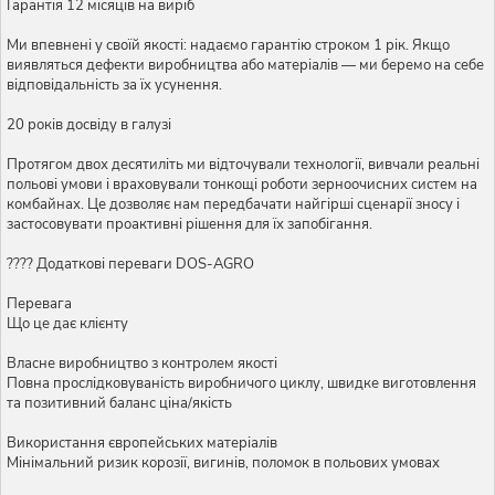
Гарантія 12 місяців на виріб
Ми впевнені у своїй якості: надаємо гарантію строком 1 рік. Якщо
виявляться дефекти виробництва або матеріалів — ми беремо на себе
відповідальність за їх усунення.
20 років досвіду в галузі
Протягом двох десятиліть ми відточували технології, вивчали реальні
польові умови і враховували тонкощі роботи зерноочисних систем на
комбайнах. Це дозволяє нам передбачати найгірші сценарії зносу і
застосовувати проактивні рішення для їх запобігання.
???? Додаткові переваги DOS-AGRO
Перевага
Що це дає клієнту
Власне виробництво з контролем якості
Повна прослідковуваність виробничого циклу, швидке виготовлення
та позитивний баланс ціна/якість
Використання європейських матеріалів
Мінімальний ризик корозії, вигинів, поломок в польових умовах