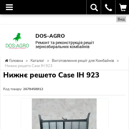
Вхід
DOS-AGRO
Ремонт та реконструкція решіт
зернозбиральних комбайнів
Головна
>
Каталог
>
Виготовлення решіт для Комбайнів
>
Нижнє решето Case IH 923
Нижнє решето Case IH 923
Код товару:
2678458812