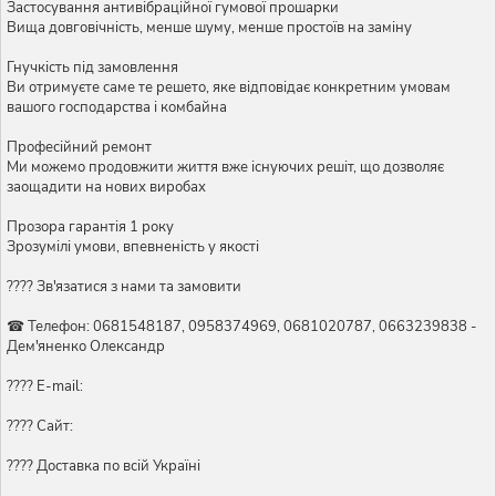
Застосування антивібраційної гумової прошарки
Вища довговічність, менше шуму, менше простоїв на заміну
Гнучкість під замовлення
Ви отримуєте саме те решето, яке відповідає конкретним умовам
вашого господарства і комбайна
Професійний ремонт
Ми можемо продовжити життя вже існуючих решіт, що дозволяє
заощадити на нових виробах
Прозора гарантія 1 року
Зрозумілі умови, впевненість у якості
???? Зв'язатися з нами та замовити
☎ Телефон: 0681548187, 0958374969, 0681020787, 0663239838 -
Дем'яненко Олександр
???? E-mail:
???? Сайт:
???? Доставка по всій Україні