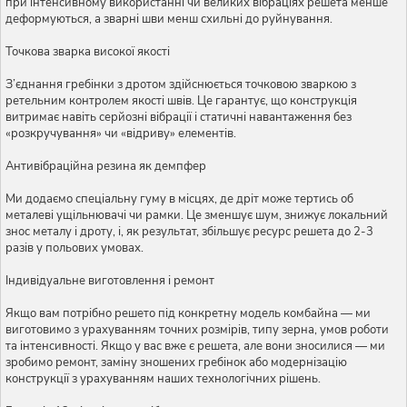
при інтенсивному використанні чи великих вібраціях решета менше
деформуються, а зварні шви менш схильні до руйнування.
Точкова зварка високої якості
З’єднання гребінки з дротом здійснюється точковою зваркою з
ретельним контролем якості швів. Це гарантує, що конструкція
витримає навіть серйозні вібрації і статичні навантаження без
«розкручування» чи «відриву» елементів.
Антивібраційна резина як демпфер
Ми додаємо спеціальну гуму в місцях, де дріт може тертись об
металеві ущільнювачі чи рамки. Це зменшує шум, знижує локальний
знос металу і дроту, і, як результат, збільшує ресурс решета до 2-3
разів у польових умовах.
Індивідуальне виготовлення і ремонт
Якщо вам потрібно решето під конкретну модель комбайна — ми
виготовимо з урахуванням точних розмірів, типу зерна, умов роботи
та інтенсивності. Якщо у вас вже є решета, але вони зносилися — ми
зробимо ремонт, заміну зношених гребінок або модернізацію
конструкції з урахуванням наших технологічних рішень.