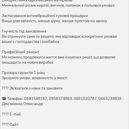
Використання європейських матеріалів
Мінімальний ризик корозії, вигинів, поломок в польових умовах
Застосування антивібраційної гумової прошарки
Вища довговічність, менше шуму, менше простоїв на заміну
Гнучкість під замовлення
Ви отримуєте саме те решето, яке відповідає конкретним умовам
вашого господарства і комбайна
Професійний ремонт
Ми можемо продовжити життя вже існуючих решіт, що дозволяє
заощадити на нових виробах
Прозора гарантія 1 року
Зрозумілі умови, впевненість у якості
???? Зв'язатися з нами та замовити
☎ Телефон: 0681548187, 0958374969, 0681020787, 0663239838 -
Дем'яненко Олександр
???? E-mail:
???? Сайт: