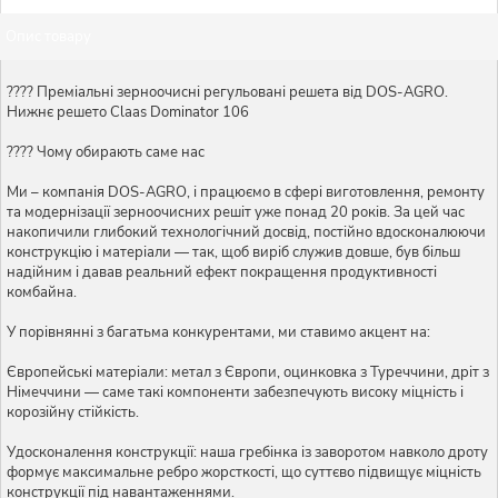
Опис товару
???? Преміальні зерноочисні регульовані решета від DOS-AGRO.
Нижнє решето Claas Dominator 106
???? Чому обирають саме нас
Ми – компанія DOS-AGRO, і працюємо в сфері виготовлення, ремонту
та модернізації зерноочисних решіт уже понад 20 років. За цей час
накопичили глибокий технологічний досвід, постійно вдосконалюючи
конструкцію і матеріали — так, щоб виріб служив довше, був більш
надійним і давав реальний ефект покращення продуктивності
комбайна.
У порівнянні з багатьма конкурентами, ми ставимо акцент на:
Європейські матеріали: метал з Європи, оцинковка з Туреччини, дріт з
Німеччини — саме такі компоненти забезпечують високу міцність і
корозійну стійкість.
Удосконалення конструкції: наша гребінка із заворотом навколо дроту
формує максимальне ребро жорсткості, що суттєво підвищує міцність
конструкції під навантаженнями.