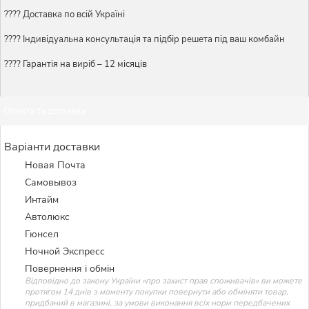
???? Доставка по всій Україні
????️ Індивідуальна консультація та підбір решета під ваш комбайн
???? Гарантія на виріб – 12 місяців
Оплата та доставка
Варіанти доставки
Новая Почта
Самовывоз
Интайм
Автолюкс
Гюнсел
Ночной Экспресс
Повернення і обмін
Відповідно до закону України «про захист прав споживачів» ви можете
протягом 14 днів з моменту покупки повернути або обміняти товар,
придбаний в магазині, за умови виконання всіх норм передбачених