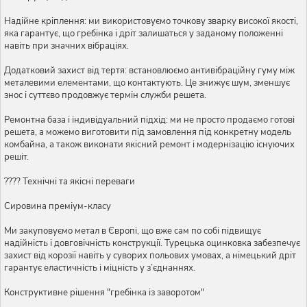
Надійне кріплення: ми використовуємо точкову зварку високої якості,
яка гарантує, що гребінка і дріт залишаться у заданому положенні
навіть при значних вібраціях.
Додатковий захист від тертя: встановлюємо антивібраційну гуму між
металевими елементами, що контактують. Це знижує шум, зменшує
знос і суттєво продовжує термін служби решета.
Ремонтна база і індивідуальний підхід: ми не просто продаємо готові
решета, а можемо виготовити під замовлення під конкретну модель
комбайна, а також виконати якісний ремонт і модернізацію існуючих
решіт.
???? Технічні та якісні переваги
Сировина преміум-класу
Ми закуповуємо метал в Європі, що вже сам по собі підвищує
надійність і довговічність конструкції. Турецька оцинковка забезпечує
захист від корозії навіть у суворих польових умовах, а німецький дріт
гарантує еластичність і міцність у з’єднаннях.
Конструктивне рішення "гребінка із заворотом"