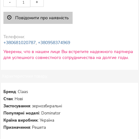
-
+
Повідомити про наявність
Телефони:
+380681020787
,
+380958374969
Уверены, что в нашем лице Вы встретите надежного партнера
для успешного совместного сотрудничества на долгие годы.
Характеристики товару:
Бренд
:
Claas
Стан
:
Нові
Застосування
:
зернозбиральні
Популярні моделі
:
Dominator
Країна виробник
:
Україна
Призначення
:
Решета