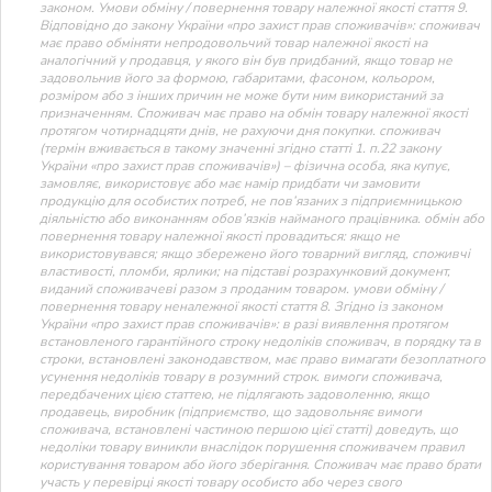
законом. Умови обміну / повернення товару належної якості стаття 9.
Відповідно до закону України «про захист прав споживачів»: споживач
має право обміняти непродовольчий товар належної якості на
аналогічний у продавця, у якого він був придбаний, якщо товар не
задовольнив його за формою, габаритами, фасоном, кольором,
розміром або з інших причин не може бути ним використаний за
призначенням. Споживач має право на обмін товару належної якості
протягом чотирнадцяти днів, не рахуючи дня покупки. споживач
(термін вживається в такому значенні згідно статті 1. п.22 закону
України «про захист прав споживачів») – фізична особа, яка купує,
замовляє, використовує або має намір придбати чи замовити
продукцію для особистих потреб, не пов’язаних з підприємницькою
діяльністю або виконанням обов’язків найманого працівника. обмін або
повернення товару належної якості провадиться: якщо не
використовувався; якщо збережено його товарний вигляд, споживчі
властивості, пломби, ярлики; на підставі розрахунковий документ,
виданий споживачеві разом з проданим товаром. умови обміну /
повернення товару неналежної якості стаття 8. Згідно із законом
України «про захист прав споживачів»: в разі виявлення протягом
встановленого гарантійного строку недоліків споживач, в порядку та в
строки, встановлені законодавством, має право вимагати безоплатного
усунення недоліків товару в розумний строк. вимоги споживача,
передбачених цією статтею, не підлягають задоволенню, якщо
продавець, виробник (підприємство, що задовольняє вимоги
споживача, встановлені частиною першою цієї статті) доведуть, що
недоліки товару виникли внаслідок порушення споживачем правил
користування товаром або його зберігання. Споживач має право брати
участь у перевірці якості товару особисто або через свого