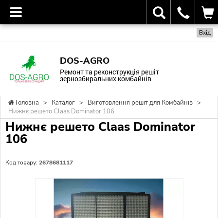
Вхід
DOS-AGRO
Ремонт та реконструкція решіт
зернозбиральних комбайнів
Головна
>
Каталог
>
Виготовлення решіт для Комбайнів
>
Нижнє решето Claas Dominator 106
Нижнє решето Claas Dominator
106
Код товару:
2678681117