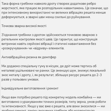
Така форма гребінки навколо дроту створює додаткове ребро
жорсткості, яке працює як розподільник навантажень. Це означає, що
при інтенсивному використанні чи великих вібраціях решета менше
деформуються, а зварні шви менш схильні до руйнування.
Точкова зварка високої якості
З’єднання гребінки з дротом здійснюється точковою зваркою з
ретельним контролем якості швів. Це гарантує, що конструкція
витримає навіть серйозні вібрації і статичні навантаження без
«розкручування» чи «відриву» елементів.
Антивібраційна резина як демпфер
Ми додаємо спеціальну гуму в місцях, де дріт може тертись об
металеві ущільнювачі чи рамки. Це зменшує шум, знижує локальний
знос металу і дроту, і, як результат, збільшує ресурс решета до 2-3
разів у польових умовах.
Індивідуальне виготовлення і ремонт
Якщо вам потрібно решето під конкретну модель комбайна — ми
виготовимо з урахуванням точних розмірів, типу зерна, умов роботи
та інтенсивності. Якщо у вас вже є решета, але вони зносилися — ми
зробимо ремонт, заміну зношених гребінок або модернізацію