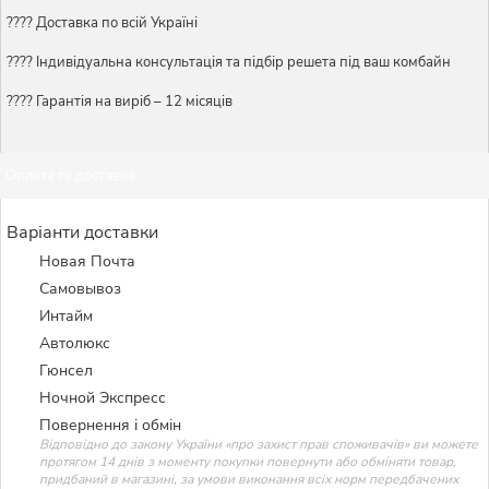
???? Доставка по всій Україні
????️ Індивідуальна консультація та підбір решета під ваш комбайн
???? Гарантія на виріб – 12 місяців
Оплата та доставка
Варіанти доставки
Новая Почта
Самовывоз
Интайм
Автолюкс
Гюнсел
Ночной Экспресс
Повернення і обмін
Відповідно до закону України «про захист прав споживачів» ви можете
протягом 14 днів з моменту покупки повернути або обміняти товар,
придбаний в магазині, за умови виконання всіх норм передбачених