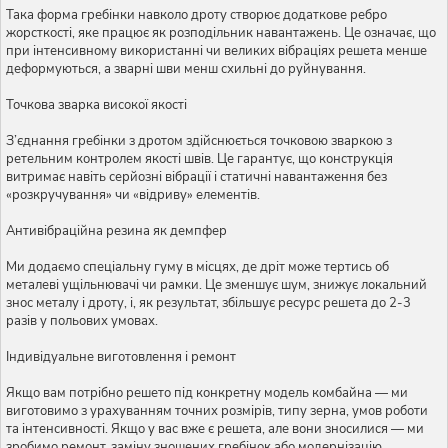
Така форма гребінки навколо дроту створює додаткове ребро
жорсткості, яке працює як розподільник навантажень. Це означає, що
при інтенсивному використанні чи великих вібраціях решета менше
деформуються, а зварні шви менш схильні до руйнування.
Точкова зварка високої якості
З’єднання гребінки з дротом здійснюється точковою зваркою з
ретельним контролем якості швів. Це гарантує, що конструкція
витримає навіть серйозні вібрації і статичні навантаження без
«розкручування» чи «відриву» елементів.
Антивібраційна резина як демпфер
Ми додаємо спеціальну гуму в місцях, де дріт може тертись об
металеві ущільнювачі чи рамки. Це зменшує шум, знижує локальний
знос металу і дроту, і, як результат, збільшує ресурс решета до 2-3
разів у польових умовах.
Індивідуальне виготовлення і ремонт
Якщо вам потрібно решето під конкретну модель комбайна — ми
виготовимо з урахуванням точних розмірів, типу зерна, умов роботи
та інтенсивності. Якщо у вас вже є решета, але вони зносилися — ми
зробимо ремонт, заміну зношених гребінок або модернізацію