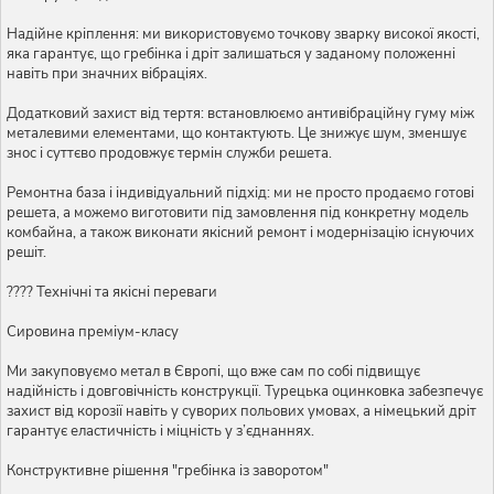
Надійне кріплення: ми використовуємо точкову зварку високої якості,
яка гарантує, що гребінка і дріт залишаться у заданому положенні
навіть при значних вібраціях.
Додатковий захист від тертя: встановлюємо антивібраційну гуму між
металевими елементами, що контактують. Це знижує шум, зменшує
знос і суттєво продовжує термін служби решета.
Ремонтна база і індивідуальний підхід: ми не просто продаємо готові
решета, а можемо виготовити під замовлення під конкретну модель
комбайна, а також виконати якісний ремонт і модернізацію існуючих
решіт.
???? Технічні та якісні переваги
Сировина преміум-класу
Ми закуповуємо метал в Європі, що вже сам по собі підвищує
надійність і довговічність конструкції. Турецька оцинковка забезпечує
захист від корозії навіть у суворих польових умовах, а німецький дріт
гарантує еластичність і міцність у з’єднаннях.
Конструктивне рішення "гребінка із заворотом"