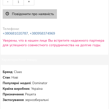
-
+
Повідомити про наявність
Телефони:
+380681020787
,
+380958374969
Уверены, что в нашем лице Вы встретите надежного партнера
для успешного совместного сотрудничества на долгие годы.
Характеристики товару:
Бренд
:
Claas
Стан
:
Нові
Популярні моделі
:
Dominator
Країна виробник
:
Україна
Призначення
:
Решета
Застосування
:
зернозбиральні