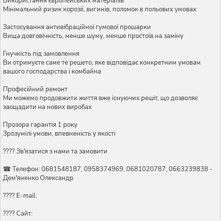
Використання європейських матеріалів
Мінімальний ризик корозії, вигинів, поломок в польових умовах
Застосування антивібраційної гумової прошарки
Вища довговічність, менше шуму, менше простоїв на заміну
Гнучкість під замовлення
Ви отримуєте саме те решето, яке відповідає конкретним умовам
вашого господарства і комбайна
Професійний ремонт
Ми можемо продовжити життя вже існуючих решіт, що дозволяє
заощадити на нових виробах
Прозора гарантія 1 року
Зрозумілі умови, впевненість у якості
???? Зв'язатися з нами та замовити
☎ Телефон: 0681548187, 0958374969, 0681020787, 0663239838 -
Дем'яненко Олександр
???? E-mail:
???? Сайт: