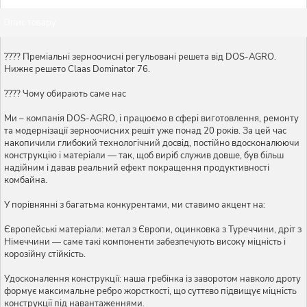
Опис товару
???? Преміальні зерноочисні регульовані решета від DOS-AGRO.
Нижнє решето Claas Dominator 76.
???? Чому обирають саме нас
Ми – компанія DOS-AGRO, і працюємо в сфері виготовлення, ремонту
та модернізації зерноочисних решіт уже понад 20 років. За цей час
накопичили глибокий технологічний досвід, постійно вдосконалюючи
конструкцію і матеріали — так, щоб виріб служив довше, був більш
надійним і давав реальний ефект покращення продуктивності
комбайна.
У порівнянні з багатьма конкурентами, ми ставимо акцент на:
Європейські матеріали: метал з Європи, оцинковка з Туреччини, дріт з
Німеччини — саме такі компоненти забезпечують високу міцність і
корозійну стійкість.
Удосконалення конструкції: наша гребінка із заворотом навколо дроту
формує максимальне ребро жорсткості, що суттєво підвищує міцність
конструкції під навантаженнями.