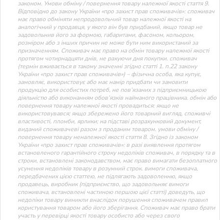
законом. Умови обміну / повернення товару належної якості стаття 9.
Відповідно до закону України «про захист прав споживачів»: споживач
має право обміняти непродовольчий товар належної якості на
аналогічний у продавця, у якого він був придбаний, якщо товар не
задовольнив його за формою, габаритами, фасоном, кольором,
розміром або з інших причин не може бути ним використаний за
призначенням. Споживач має право на обмін товару належної якості
протягом чотирнадцяти днів, не рахуючи дня покупки. споживач
(термін вживається в такому значенні згідно статті 1. п.22 закону
України «про захист прав споживачів») – фізична особа, яка купує,
замовляє, використовує або має намір придбати чи замовити
продукцію для особистих потреб, не пов’язаних з підприємницькою
діяльністю або виконанням обов’язків найманого працівника. обмін або
повернення товару належної якості провадиться: якщо не
використовувався; якщо збережено його товарний вигляд, споживчі
властивості, пломби, ярлики; на підставі розрахунковий документ,
виданий споживачеві разом з проданим товаром. умови обміну /
повернення товару неналежної якості стаття 8. Згідно із законом
України «про захист прав споживачів»: в разі виявлення протягом
встановленого гарантійного строку недоліків споживач, в порядку та в
строки, встановлені законодавством, має право вимагати безоплатного
усунення недоліків товару в розумний строк. вимоги споживача,
передбачених цією статтею, не підлягають задоволенню, якщо
продавець, виробник (підприємство, що задовольняє вимоги
споживача, встановлені частиною першою цієї статті) доведуть, що
недоліки товару виникли внаслідок порушення споживачем правил
користування товаром або його зберігання. Споживач має право брати
участь у перевірці якості товару особисто або через свого