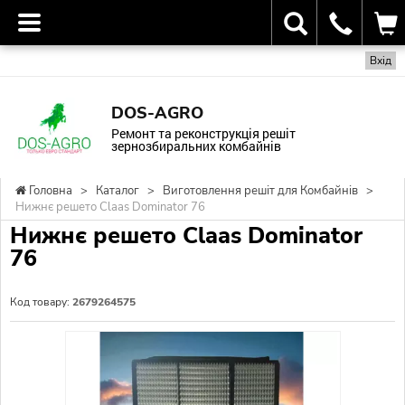
Вхід
DOS-AGRO
Ремонт та реконструкція решіт
зернозбиральних комбайнів
Головна
>
Каталог
>
Виготовлення решіт для Комбайнів
>
Нижнє решето Claas Dominator 76
Нижнє решето Claas Dominator
76
Код товару:
2679264575