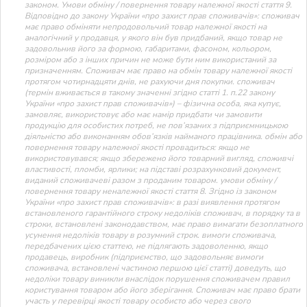
законом. Умови обміну / повернення товару належної якості стаття 9.
Відповідно до закону України «про захист прав споживачів»: споживач
має право обміняти непродовольчий товар належної якості на
аналогічний у продавця, у якого він був придбаний, якщо товар не
задовольнив його за формою, габаритами, фасоном, кольором,
розміром або з інших причин не може бути ним використаний за
призначенням. Споживач має право на обмін товару належної якості
протягом чотирнадцяти днів, не рахуючи дня покупки. споживач
(термін вживається в такому значенні згідно статті 1. п.22 закону
України «про захист прав споживачів») – фізична особа, яка купує,
замовляє, використовує або має намір придбати чи замовити
продукцію для особистих потреб, не пов’язаних з підприємницькою
діяльністю або виконанням обов’язків найманого працівника. обмін або
повернення товару належної якості провадиться: якщо не
використовувався; якщо збережено його товарний вигляд, споживчі
властивості, пломби, ярлики; на підставі розрахунковий документ,
виданий споживачеві разом з проданим товаром. умови обміну /
повернення товару неналежної якості стаття 8. Згідно із законом
України «про захист прав споживачів»: в разі виявлення протягом
встановленого гарантійного строку недоліків споживач, в порядку та в
строки, встановлені законодавством, має право вимагати безоплатного
усунення недоліків товару в розумний строк. вимоги споживача,
передбачених цією статтею, не підлягають задоволенню, якщо
продавець, виробник (підприємство, що задовольняє вимоги
споживача, встановлені частиною першою цієї статті) доведуть, що
недоліки товару виникли внаслідок порушення споживачем правил
користування товаром або його зберігання. Споживач має право брати
участь у перевірці якості товару особисто або через свого