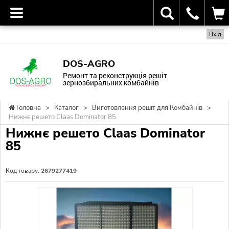
Вхід
DOS-AGRO
Ремонт та реконструкція решіт
зернозбиральних комбайнів
Головна
>
Каталог
>
Виготовлення решіт для Комбайнів
>
Нижнє решето Claas Dominator 85
Нижнє решето Claas Dominator
85
Код товару:
2679277419