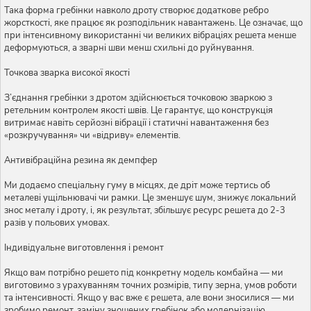
Така форма гребінки навколо дроту створює додаткове ребро
жорсткості, яке працює як розподільник навантажень. Це означає, що
при інтенсивному використанні чи великих вібраціях решета менше
деформуються, а зварні шви менш схильні до руйнування.
Точкова зварка високої якості
З’єднання гребінки з дротом здійснюється точковою зваркою з
ретельним контролем якості швів. Це гарантує, що конструкція
витримає навіть серйозні вібрації і статичні навантаження без
«розкручування» чи «відриву» елементів.
Антивібраційна резина як демпфер
Ми додаємо спеціальну гуму в місцях, де дріт може тертись об
металеві ущільнювачі чи рамки. Це зменшує шум, знижує локальний
знос металу і дроту, і, як результат, збільшує ресурс решета до 2-3
разів у польових умовах.
Індивідуальне виготовлення і ремонт
Якщо вам потрібно решето під конкретну модель комбайна — ми
виготовимо з урахуванням точних розмірів, типу зерна, умов роботи
та інтенсивності. Якщо у вас вже є решета, але вони зносилися — ми
зробимо ремонт, заміну зношених гребінок або модернізацію