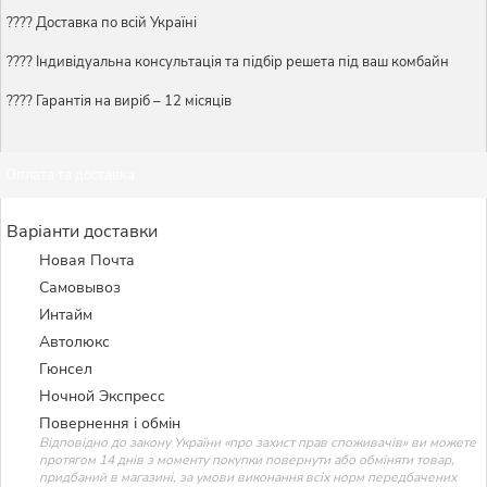
???? Доставка по всій Україні
????️ Індивідуальна консультація та підбір решета під ваш комбайн
???? Гарантія на виріб – 12 місяців
Оплата та доставка
Варіанти доставки
Новая Почта
Самовывоз
Интайм
Автолюкс
Гюнсел
Ночной Экспресс
Повернення і обмін
Відповідно до закону України «про захист прав споживачів» ви можете
протягом 14 днів з моменту покупки повернути або обміняти товар,
придбаний в магазині, за умови виконання всіх норм передбачених