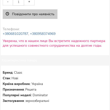
-
+
Повідомити про наявність
Телефони:
+380681020787
,
+380958374969
Уверены, что в нашем лице Вы встретите надежного партнера
для успешного совместного сотрудничества на долгие годы.
Характеристики товару:
Бренд
:
Claas
Стан
:
Нові
Країна виробник
:
Україна
Призначення
:
Решета
Популярні моделі
:
Dominator
Застосування
:
зернозбиральні