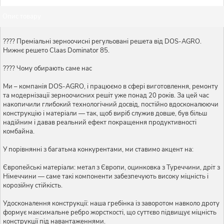
Опис товару
???? Преміальні зерноочисні регульовані решета від DOS-AGRO.
Нижнє решето Claas Dominator 85.
???? Чому обирають саме нас
Ми – компанія DOS-AGRO, і працюємо в сфері виготовлення, ремонту
та модернізації зерноочисних решіт уже понад 20 років. За цей час
накопичили глибокий технологічний досвід, постійно вдосконалюючи
конструкцію і матеріали — так, щоб виріб служив довше, був більш
надійним і давав реальний ефект покращення продуктивності
комбайна.
У порівнянні з багатьма конкурентами, ми ставимо акцент на:
Європейські матеріали: метал з Європи, оцинковка з Туреччини, дріт з
Німеччини — саме такі компоненти забезпечують високу міцність і
корозійну стійкість.
Удосконалення конструкції: наша гребінка із заворотом навколо дроту
формує максимальне ребро жорсткості, що суттєво підвищує міцність
конструкції під навантаженнями.