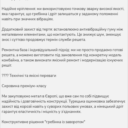
Надійне кріплення: ми використовуємо точкову зварку високої якості,
яка гарантує, що гребінка і дріт залишаться у заданому положенні
навіть при значних вібраціях.
Додатковий захист від тертя: встановлюємо антивібраційну гуму між
металевими елементами, що контактують. Це знижує шум, зменшує
знос і суттєво продовжує термін служби решета.
Ремонтна база і індивідуальний підхід: ми не просто продаємо готові
решета, а можемо виготовити під замовлення під конкретну модель
комбайна, а також виконати якісний ремонт і модернізацію існуючих
решіт.
???? Технічні та якісні переваги
Сировина преміум-класу
Ми закуповуємо метал в Європі, що вже сам по собі підвищує
надійність і довговічність конструкції. Турецька оцинковка забезпечує
захист від корозії навіть у суворих польових умовах, а німецький дріт
гарантує еластичність і міцність у з’єднаннях.
Конструктивне рішення "гребінка із заворотом"