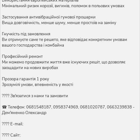
Використання європейських матеріалів
Мінімальний ризик корозії, вигинів, поломок в польових умовах
Застосування антивібраційної гумової прошарки
Вища довговічність, менше шуму, менше простоїв на заміну
Гнучкість під замовлення
Ви отримуєте саме те решето, яке відповідає конкретним умовам
вашого господарства і комбайна
Професійний ремонт
Ми можемо продовжити життя вже існуючих решіт, що дозволяє
заощадити на нових виробах
Прозора гарантія 1 року
Зрозумілі умови, впевненість у якості
???? Зв'язатися з нами та замовити
☎ Телефон: 0681548187, 0958374969, 0681020787, 0663239838 -
Дем'яненко Олександр
???? E-mail:
???? Сайт: