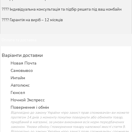
????️ Індивідуальна консультація та підбір решета під ваш комбайн
???? Гарантія на виріб – 12 місяців
Оплата та доставка
Варіанти доставки
Новая Почта
Самовывоз
Интайм
Автолюкс
Гюнсел
Ночной Экспресс
Повернення і обмін
Відповідно до закону України «про захист прав споживачів» ви можете
протягом 14 днів з моменту покупки повернути або обміняти товар,
придбаний в магазині, за умови виконання всіх норм передбачених
законом. Умови обміну / повернення товару належної якості стаття 9.
Відповідно до закону України «про захист прав споживачів»: споживач