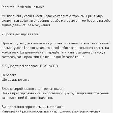
Гарантія 12 місяців на виріб
Ми впевнені у своїй якості: надаємо гарантію строком 1 рік. Якщо
виявляться дефекти виробництва або матеріалів — ми беремо на себе
відповідальність за їх усунення.
20 років досвіду в галузі
Протягом двох десятиліть ми відточували технології, вивчали реальні
польові умови і враховували тонкощі роботи зерноочисних систем на
комбайнах. Це дозволяє нам передбачати найгірші сценарії зносу і
застосовувати проактивні рішення для їх запобігання.
???? Додаткові переваги DOS-AGRO
Перевага
Що це дає клієнту
Власне виробництво з контролем якості
Повна прослідковуваність виробничого циклу, швидке виготовлення
та позитивний баланс ціна/якість
Використання європейських матеріалів
Мінімальний ризик корозії, вигинів, поломок в польових умовах