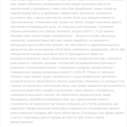
має право обміняти непродовольчий товар належної якості на
аналогічний у продавця, у якого він був придбаний, якщо товар не
задовольнив його за формою, габаритами, фасоном, кольором,
розміром або з інших причин не може бути ним використаний за
призначенням. Споживач має право на обмін товару належної якості
протягом чотирнадцяти днів, не рахуючи дня покупки. споживач
(термін вживається в такому значенні згідно статті 1. п.22 закону
України «про захист прав споживачів») – фізична особа, яка купує,
замовляє, використовує або має намір придбати чи замовити
продукцію для особистих потреб, не пов’язаних з підприємницькою
діяльністю або виконанням обов’язків найманого працівника. обмін або
повернення товару належної якості провадиться: якщо не
використовувався; якщо збережено його товарний вигляд, споживчі
властивості, пломби, ярлики; на підставі розрахунковий документ,
виданий споживачеві разом з проданим товаром. умови обміну /
повернення товару неналежної якості стаття 8. Згідно із законом
України «про захист прав споживачів»: в разі виявлення протягом
встановленого гарантійного строку недоліків споживач, в порядку та в
строки, встановлені законодавством, має право вимагати безоплатного
усунення недоліків товару в розумний строк. вимоги споживача,
передбачених цією статтею, не підлягають задоволенню, якщо
продавець, виробник (підприємство, що задовольняє вимоги
споживача, встановлені частиною першою цієї статті) доведуть, що
недоліки товару виникли внаслідок порушення споживачем правил
користування товаром або його зберігання. Споживач має право брати
участь у перевірці якості товару особисто або через свого
представника.