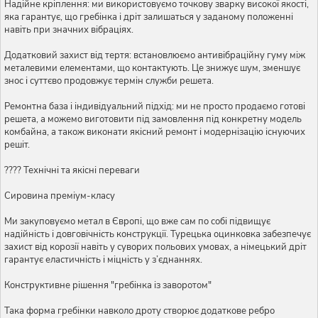
Надійне кріплення: ми використовуємо точкову зварку високої якості,
яка гарантує, що гребінка і дріт залишаться у заданому положенні
навіть при значних вібраціях.
Додатковий захист від тертя: встановлюємо антивібраційну гуму між
металевими елементами, що контактують. Це знижує шум, зменшує
знос і суттєво продовжує термін служби решета.
Ремонтна база і індивідуальний підхід: ми не просто продаємо готові
решета, а можемо виготовити під замовлення під конкретну модель
комбайна, а також виконати якісний ремонт і модернізацію існуючих
решіт.
???? Технічні та якісні переваги
Сировина преміум-класу
Ми закуповуємо метал в Європі, що вже сам по собі підвищує
надійність і довговічність конструкції. Турецька оцинковка забезпечує
захист від корозії навіть у суворих польових умовах, а німецький дріт
гарантує еластичність і міцність у з’єднаннях.
Конструктивне рішення "гребінка із заворотом"
Така форма гребінки навколо дроту створює додаткове ребро