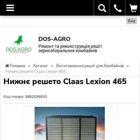
Вхід
DOS-AGRO
Ремонт та реконструкція решіт
зернозбиральних комбайнів
Головна
>
Каталог
>
Виготовлення решіт для Комбайнів
>
Нижнє решето Claas Lexion 465
Нижнє решето Claas Lexion 465
Код товару:
2682135532