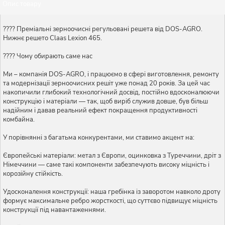
Опис товару
???? Преміальні зерноочисні регульовані решета від DOS-AGRO.
Нижнє решето Claas Lexion 465.
???? Чому обирають саме нас
Ми – компанія DOS-AGRO, і працюємо в сфері виготовлення, ремонту
та модернізації зерноочисних решіт уже понад 20 років. За цей час
накопичили глибокий технологічний досвід, постійно вдосконалюючи
конструкцію і матеріали — так, щоб виріб служив довше, був більш
надійним і давав реальний ефект покращення продуктивності
комбайна.
У порівнянні з багатьма конкурентами, ми ставимо акцент на:
Європейські матеріали: метал з Європи, оцинковка з Туреччини, дріт з
Німеччини — саме такі компоненти забезпечують високу міцність і
корозійну стійкість.
Удосконалення конструкції: наша гребінка із заворотом навколо дроту
формує максимальне ребро жорсткості, що суттєво підвищує міцність
конструкції під навантаженнями.