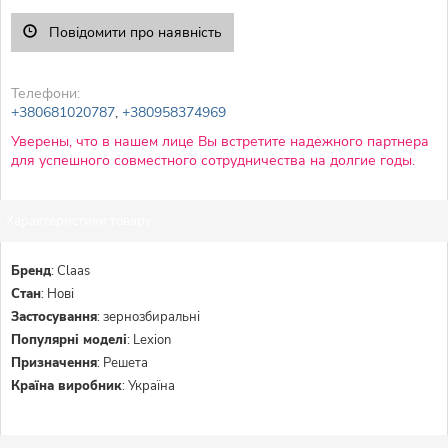
Повідомити про наявність
Телефони:
+380681020787
,
+380958374969
Уверены, что в нашем лице Вы встретите надежного партнера
для успешного совместного сотрудничества на долгие годы.
Характеристики товару:
Бренд
:
Claas
Стан
:
Нові
Застосування
:
зернозбиральні
Популярні моделі
:
Lexion
Призначення
:
Решета
Країна виробник
:
Україна