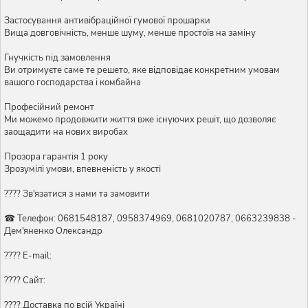
Застосування антивібраційної гумової прошарки
Вища довговічність, менше шуму, менше простоїв на заміну
Гнучкість під замовлення
Ви отримуєте саме те решето, яке відповідає конкретним умовам
вашого господарства і комбайна
Професійний ремонт
Ми можемо продовжити життя вже існуючих решіт, що дозволяє
заощадити на нових виробах
Прозора гарантія 1 року
Зрозумілі умови, впевненість у якості
???? Зв'язатися з нами та замовити
☎ Телефон: 0681548187, 0958374969, 0681020787, 0663239838 -
Дем'яненко Олександр
???? E-mail:
???? Сайт:
???? Доставка по всій Україні