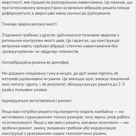
жорсткості, яке працює як розподільник навантажень. Це означає, що
при інтенсивному використанні чи великих вібраціях решета менше
деформуються, а зварні шви менш схильні до руйнування.
Точкова зварка високої якості
З’єднання гребінки з дротом здійснюється точковою зваркою з
ретельним контролем якості швів. Це гарантує, що конструкція
витримає навіть серйозні вібрації і статичні навантаження без
«розкручування» чи «відриву» елементів.
Антивібраційна резина як демпфер
Ми додаємо спеціальну гуму в місцях, де дріт може тертись об
металеві ущільнювачі чи рамки. Це зменшує шум, знижує локальний
знос металу і дроту, і, як результат, збільшує ресурс решета до 2-3
разів у польових умовах.
Індивідуальне виготовлення і ремонт
Якщо вам потрібно решето під конкретну модель комбайна — ми
виготовимо з урахуванням точних розмірів, типу зерна, умов роботи
та інтенсивності. Якщо у вас вже є решета, але вони зносилися — ми
зробимо ремонт, заміну зношених гребінок або модернізацію
конструкції з урахуванням наших технологічних рішень.