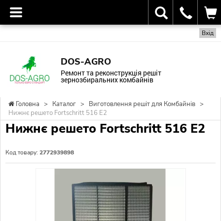
Вхід
DOS-AGRO
Ремонт та реконструкція решіт
зернозбиральних комбайнів
Головна
>
Каталог
>
Виготовлення решіт для Комбайнів
>
Нижнє решето Fortschritt 516 Е2
Нижнє решето Fortschritt 516 Е2
Код товару:
2772939898