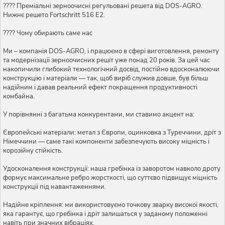
???? Преміальні зерноочисні регульовані решета від DOS-AGRO.
Нижнє решето Fortschritt 516 Е2.
???? Чому обирають саме нас
Ми – компанія DOS-AGRO, і працюємо в сфері виготовлення, ремонту
та модернізації зерноочисних решіт уже понад 20 років. За цей час
накопичили глибокий технологічний досвід, постійно вдосконалюючи
конструкцію і матеріали — так, щоб виріб служив довше, був більш
надійним і давав реальний ефект покращення продуктивності
комбайна.
У порівнянні з багатьма конкурентами, ми ставимо акцент на:
Європейські матеріали: метал з Європи, оцинковка з Туреччини, дріт з
Німеччини — саме такі компоненти забезпечують високу міцність і
корозійну стійкість.
Удосконалення конструкції: наша гребінка із заворотом навколо дроту
формує максимальне ребро жорсткості, що суттєво підвищує міцність
конструкції під навантаженнями.
Надійне кріплення: ми використовуємо точкову зварку високої якості,
яка гарантує, що гребінка і дріт залишаться у заданому положенні
навіть при значних вібраціях.