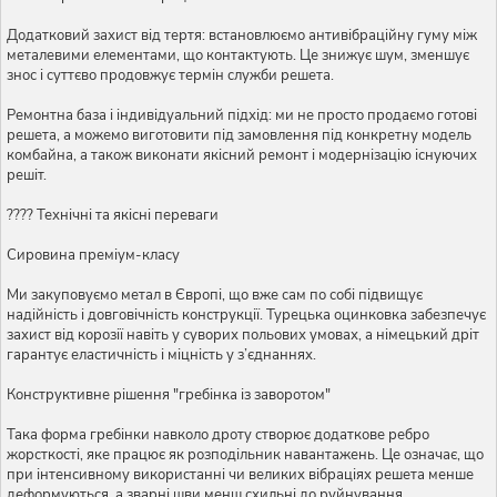
Додатковий захист від тертя: встановлюємо антивібраційну гуму між
металевими елементами, що контактують. Це знижує шум, зменшує
знос і суттєво продовжує термін служби решета.
Ремонтна база і індивідуальний підхід: ми не просто продаємо готові
решета, а можемо виготовити під замовлення під конкретну модель
комбайна, а також виконати якісний ремонт і модернізацію існуючих
решіт.
???? Технічні та якісні переваги
Сировина преміум-класу
Ми закуповуємо метал в Європі, що вже сам по собі підвищує
надійність і довговічність конструкції. Турецька оцинковка забезпечує
захист від корозії навіть у суворих польових умовах, а німецький дріт
гарантує еластичність і міцність у з’єднаннях.
Конструктивне рішення "гребінка із заворотом"
Така форма гребінки навколо дроту створює додаткове ребро
жорсткості, яке працює як розподільник навантажень. Це означає, що
при інтенсивному використанні чи великих вібраціях решета менше
деформуються, а зварні шви менш схильні до руйнування.