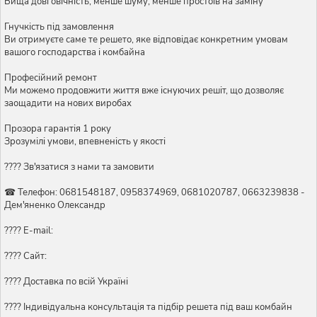
Вища довговічність, менше шуму, менше простоїв на заміну
Гнучкість під замовлення
Ви отримуєте саме те решето, яке відповідає конкретним умовам
вашого господарства і комбайна
Професійний ремонт
Ми можемо продовжити життя вже існуючих решіт, що дозволяє
заощадити на нових виробах
Прозора гарантія 1 року
Зрозумілі умови, впевненість у якості
???? Зв'язатися з нами та замовити
☎ Телефон: 0681548187, 0958374969, 0681020787, 0663239838 -
Дем'яненко Олександр
???? E-mail:
???? Сайт:
???? Доставка по всій Україні
????️ Індивідуальна консультація та підбір решета під ваш комбайн