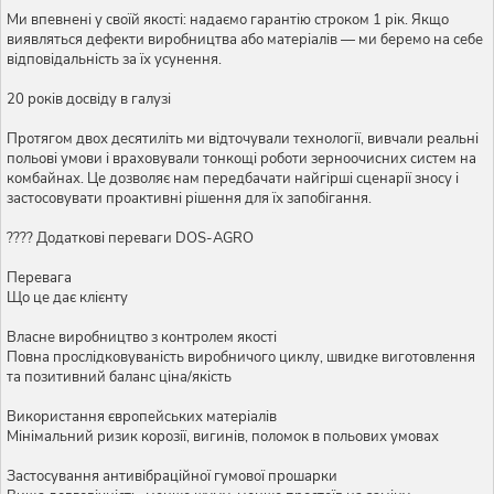
Ми впевнені у своїй якості: надаємо гарантію строком 1 рік. Якщо
виявляться дефекти виробництва або матеріалів — ми беремо на себе
відповідальність за їх усунення.
20 років досвіду в галузі
Протягом двох десятиліть ми відточували технології, вивчали реальні
польові умови і враховували тонкощі роботи зерноочисних систем на
комбайнах. Це дозволяє нам передбачати найгірші сценарії зносу і
застосовувати проактивні рішення для їх запобігання.
???? Додаткові переваги DOS-AGRO
Перевага
Що це дає клієнту
Власне виробництво з контролем якості
Повна прослідковуваність виробничого циклу, швидке виготовлення
та позитивний баланс ціна/якість
Використання європейських матеріалів
Мінімальний ризик корозії, вигинів, поломок в польових умовах
Застосування антивібраційної гумової прошарки