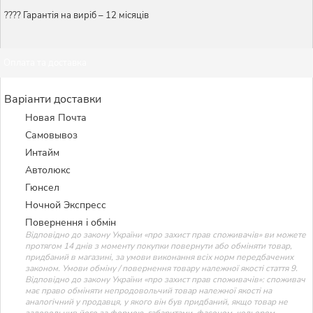
???? Гарантія на виріб – 12 місяців
Оплата та доставка
Варіанти доставки
Новая Почта
Самовывоз
Интайм
Автолюкс
Гюнсел
Ночной Экспресс
Повернення і обмін
Відповідно до закону України «про захист прав споживачів» ви можете
протягом 14 днів з моменту покупки повернути або обміняти товар,
придбаний в магазині, за умови виконання всіх норм передбачених
законом. Умови обміну / повернення товару належної якості стаття 9.
Відповідно до закону України «про захист прав споживачів»: споживач
має право обміняти непродовольчий товар належної якості на
аналогічний у продавця, у якого він був придбаний, якщо товар не
задовольнив його за формою, габаритами, фасоном, кольором,