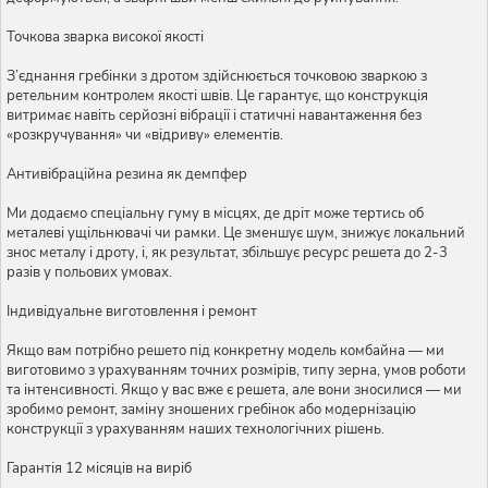
Точкова зварка високої якості
З’єднання гребінки з дротом здійснюється точковою зваркою з
ретельним контролем якості швів. Це гарантує, що конструкція
витримає навіть серйозні вібрації і статичні навантаження без
«розкручування» чи «відриву» елементів.
Антивібраційна резина як демпфер
Ми додаємо спеціальну гуму в місцях, де дріт може тертись об
металеві ущільнювачі чи рамки. Це зменшує шум, знижує локальний
знос металу і дроту, і, як результат, збільшує ресурс решета до 2-3
разів у польових умовах.
Індивідуальне виготовлення і ремонт
Якщо вам потрібно решето під конкретну модель комбайна — ми
виготовимо з урахуванням точних розмірів, типу зерна, умов роботи
та інтенсивності. Якщо у вас вже є решета, але вони зносилися — ми
зробимо ремонт, заміну зношених гребінок або модернізацію
конструкції з урахуванням наших технологічних рішень.
Гарантія 12 місяців на виріб