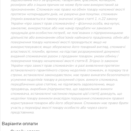
розміром або з інших причин не може бути ним використаний за
призначенням. Споживач має право на обмін товару належної якості
протягом чотирнадцяти днів, не рахуючи дня покупки. споживач
(термін вживається в такому значенні згідно статті 1. п.22 закону
України «про захист прав споживачів») – фізична особа, яка купує,
замовляє, використовує або має намір придбати чи замовити
продукцію для особистих потреб, не пов’язаних з підприємницькою
діяльністю або виконанням обов’язків найманого працівника. обмін або
повернення товару належної якості провадиться: якщо не
використовувався; якщо збережено його товарний вигляд, споживчі
властивості, пломби, ярлики; на підставі розрахунковий документ,
виданий споживачеві разом з проданим товаром. умови обміну /
повернення товару неналежної якості стаття 8. Згідно із законом
України «про захист прав споживачів»: в разі виявлення протягом
встановленого гарантійного строку недоліків споживач, в порядку та в
строки, встановлені законодавством, має право вимагати безоплатного
усунення недоліків товару в розумний строк. вимоги споживача,
передбачених цією статтею, не підлягають задоволенню, якщо
продавець, виробник (підприємство, що задовольняє вимоги
споживача, встановлені частиною першою цієї статті) доведуть, що
недоліки товару виникли внаслідок порушення споживачем правил
користування товаром або його зберігання. Споживач має право брати
участь у перевірці якості товару особисто або через свого
представника.
Варіанти оплати