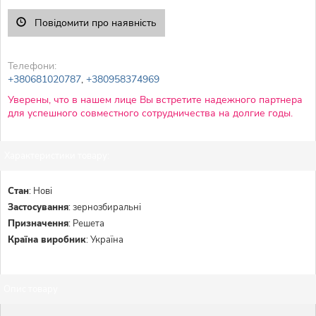
Повідомити про наявність
Телефони:
+380681020787
,
+380958374969
Уверены, что в нашем лице Вы встретите надежного партнера
для успешного совместного сотрудничества на долгие годы.
Характеристики товару:
Стан
:
Нові
Застосування
:
зернозбиральні
Призначення
:
Решета
Країна виробник
:
Україна
Опис товару