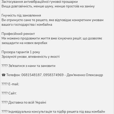
Застосування антивібраційної гумової прошарки
Вища довговічність, менше шуму, менше простоїв на заміну
Гнучкість під замовлення
Ви отримуєте саме те решето, яке відповідає конкретним умовам
вашого господарства і комбайна
Професійний ремонт
Ми можемо продовжити життя вже існуючих решіт, що дозволяє
заощадити на нових виробах
Прозора гарантія 1 року
Зрозумілі умови, впевненість у якості
???? Зв'язатися з нами та замовити
☎ Телефон: 0681548187, 0958374969 - Дем'яненко Олександр
???? E-mail:
???? Сайт:
???? Доставка по всій Україні
????️ Індивідуальна консультація та підбір решета під ваш комбайн