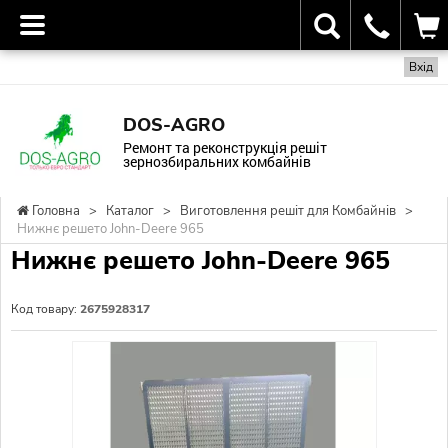
Вхід
DOS-AGRO
Ремонт та реконструкція решіт
зернозбиральних комбайнів
Головна
>
Каталог
>
Виготовлення решіт для Комбайнів
>
Нижнє решето John-Deere 965
Нижнє решето John-Deere 965
Код товару:
2675928317