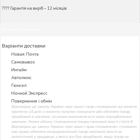
???? Гарантія на виріб – 12 місяців
Оплата та доставка
Варіанти доставки
Новая Почта
Самовывоз
Интайм
Автолюкс
Гюнсел
Ночной Экспресс
Повернення і обмін
Відповідно до закону України «про захист прав споживачів» ви можете
протягом 14 днів з моменту покупки повернути або обміняти товар,
придбаний в магазині, за умови виконання всіх норм передбачених
законом. Умови обміну / повернення товару належної якості стаття 9.
Відповідно до закону України «про захист прав споживачів»: споживач
має право обміняти непродовольчий товар належної якості на
аналогічний у продавця, у якого він був придбаний, якщо товар не