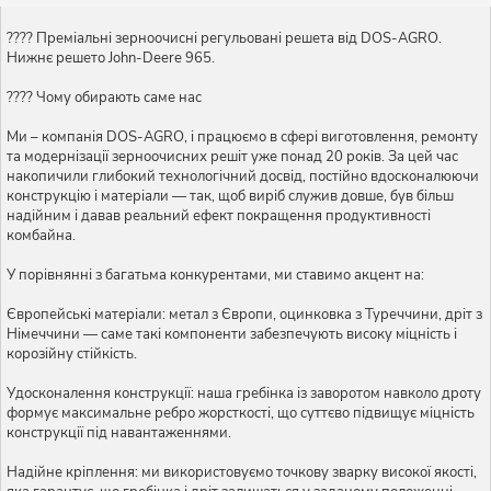
???? Преміальні зерноочисні регульовані решета від DOS-AGRO.
Нижнє решето John-Deere 965.
???? Чому обирають саме нас
Ми – компанія DOS-AGRO, і працюємо в сфері виготовлення, ремонту
та модернізації зерноочисних решіт уже понад 20 років. За цей час
накопичили глибокий технологічний досвід, постійно вдосконалюючи
конструкцію і матеріали — так, щоб виріб служив довше, був більш
надійним і давав реальний ефект покращення продуктивності
комбайна.
У порівнянні з багатьма конкурентами, ми ставимо акцент на:
Європейські матеріали: метал з Європи, оцинковка з Туреччини, дріт з
Німеччини — саме такі компоненти забезпечують високу міцність і
корозійну стійкість.
Удосконалення конструкції: наша гребінка із заворотом навколо дроту
формує максимальне ребро жорсткості, що суттєво підвищує міцність
конструкції під навантаженнями.
Надійне кріплення: ми використовуємо точкову зварку високої якості,