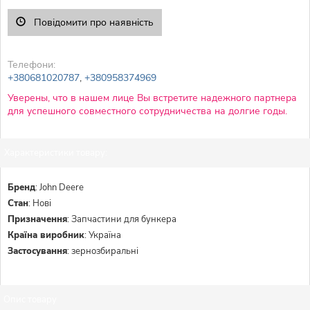
Повідомити про наявність
Телефони:
+380681020787
,
+380958374969
Уверены, что в нашем лице Вы встретите надежного партнера
для успешного совместного сотрудничества на долгие годы.
Характеристики товару:
Бренд
:
John Deere
Стан
:
Нові
Призначення
:
Запчастини для бункера
Країна виробник
:
Україна
Застосування
:
зернозбиральні
Опис товару