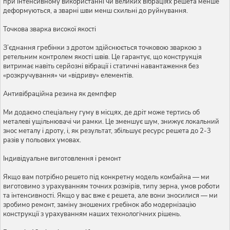
при інтенсивному використанні чи великих вібраціях решета менше
деформуються, а зварні шви менш схильні до руйнування.
Точкова зварка високої якості
З’єднання гребінки з дротом здійснюється точковою зваркою з
ретельним контролем якості швів. Це гарантує, що конструкція
витримає навіть серйозні вібрації і статичні навантаження без
«розкручування» чи «відриву» елементів.
Антивібраційна резина як демпфер
Ми додаємо спеціальну гуму в місцях, де дріт може тертись об
металеві ущільнювачі чи рамки. Це зменшує шум, знижує локальний
знос металу і дроту, і, як результат, збільшує ресурс решета до 2-3
разів у польових умовах.
Індивідуальне виготовлення і ремонт
Якщо вам потрібно решето під конкретну модель комбайна — ми
виготовимо з урахуванням точних розмірів, типу зерна, умов роботи
та інтенсивності. Якщо у вас вже є решета, але вони зносилися — ми
зробимо ремонт, заміну зношених гребінок або модернізацію
конструкції з урахуванням наших технологічних рішень.