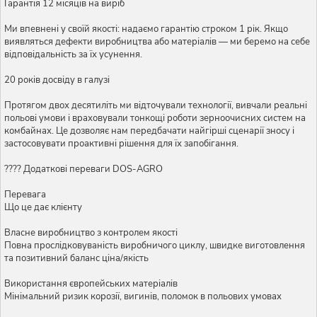
Гарантія 12 місяців на виріб
Ми впевнені у своїй якості: надаємо гарантію строком 1 рік. Якщо
виявляться дефекти виробництва або матеріалів — ми беремо на себе
відповідальність за їх усунення.
20 років досвіду в галузі
Протягом двох десятиліть ми відточували технології, вивчали реальні
польові умови і враховували тонкощі роботи зерноочисних систем на
комбайнах. Це дозволяє нам передбачати найгірші сценарії зносу і
застосовувати проактивні рішення для їх запобігання.
???? Додаткові переваги DOS-AGRO
Перевага
Що це дає клієнту
Власне виробництво з контролем якості
Повна прослідковуваність виробничого циклу, швидке виготовлення
та позитивний баланс ціна/якість
Використання європейських матеріалів
Мінімальний ризик корозії, вигинів, поломок в польових умовах