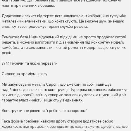
яка гарантує, що гребінка і дріт залишаться у заданому положенні
навіть при значних вібраціях.
Додатковий захист від тертя: встановлюємо антивібраційну гуму між
металевими елементами, що контактують. Це знижує шум, зменшує
знос і суттєво продовжує термін служби решета.
Ремонтна база і індивідуальний підхід: ми не просто продаємо готові
решета, а можемо виготовити під замовлення під конкретну модель
комбайна, а також виконати якісний ремонт і модернізацію існуючих
решіт.
???? Технічні та якісні переваги
Сировина преміум-класу
Ми закуповуємо метал в Європі, що вже сам по собі підвищує
надійність і довговічність конструкції. Турецька оцинковка забезпечує
захист від корозії навіть у суворих польових умовах, а німецький дріт
гарантує еластичність і міцність у з’єднаннях.
Конструктивне рішення "гребінка із заворотом"
Така форма гребінки навколо дроту створює додаткове ребро
жорсткості, яке працює як розподільник навантажень. Це означає, що