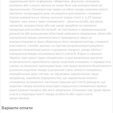
задовольнив його за формою, габаритами, фасоном, кольором,
розміром або з інших причин не може бути ним використаний за
призначенням. Споживач має право на обмін товару належної якості
протягом чотирнадцяти днів, не рахуючи дня покупки. споживач
(термін вживається в такому значенні згідно статті 1. п.22 закону
України «про захист прав споживачів») – фізична особа, яка купує,
замовляє, використовує або має намір придбати чи замовити
продукцію для особистих потреб, не пов’язаних з підприємницькою
діяльністю або виконанням обов’язків найманого працівника. обмін або
повернення товару належної якості провадиться: якщо не
використовувався; якщо збережено його товарний вигляд, споживчі
властивості, пломби, ярлики; на підставі розрахунковий документ,
виданий споживачеві разом з проданим товаром. умови обміну /
повернення товару неналежної якості стаття 8. Згідно із законом
України «про захист прав споживачів»: в разі виявлення протягом
встановленого гарантійного строку недоліків споживач, в порядку та в
строки, встановлені законодавством, має право вимагати безоплатного
усунення недоліків товару в розумний строк. вимоги споживача,
передбачених цією статтею, не підлягають задоволенню, якщо
продавець, виробник (підприємство, що задовольняє вимоги
споживача, встановлені частиною першою цієї статті) доведуть, що
недоліки товару виникли внаслідок порушення споживачем правил
користування товаром або його зберігання. Споживач має право брати
участь у перевірці якості товару особисто або через свого
представника.
Варіанти оплати