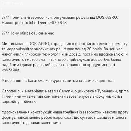
Опис товару
???? Преміальні зерноочисні регульовані решета від DOS-AGRO.
Нижнє решето John-Deere 9670 STS.
???? Чому обирають саме нас
Ми – компанія DOS-AGRO, і працюємо в сфері виготовлення, ремонту
та модернізації зерноочисних решіт уже понад 20 років. За цей час
накопичили глибокий технологічний досвід, постійно вдосконалюючи
конструкцію і матеріали — так, щоб виріб служив довше, був більш
надійним і давав реальний ефект покращення продуктивності
комбайна.
У порівнянні з багатьма конкурентами, ми ставимо акцент на:
Європейські матеріали: метал з Європи, оцинковка з Туреччини, дріт з
Німеччини — саме такі компоненти забезпечують високу міцність і
корозійну стійкість.
Удосконалення конструкції: наша гребінка із заворотом навколо дроту
формує максимальне ребро жорсткості, що суттєво підвищує міцність
конструкції під навантаженнями.