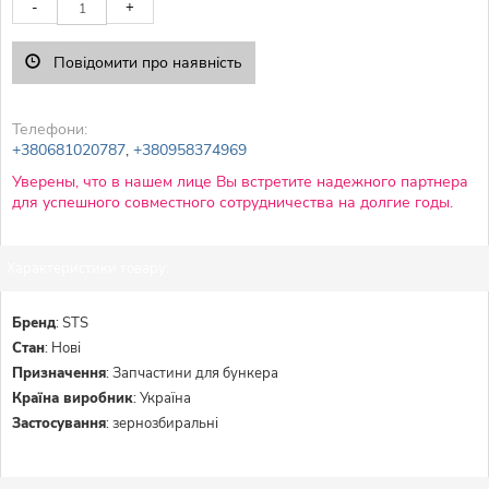
-
+
Повідомити про наявність
Телефони:
+380681020787
,
+380958374969
Уверены, что в нашем лице Вы встретите надежного партнера
для успешного совместного сотрудничества на долгие годы.
Характеристики товару:
Бренд
:
STS
Стан
:
Нові
Призначення
:
Запчастини для бункера
Країна виробник
:
Україна
Застосування
:
зернозбиральні