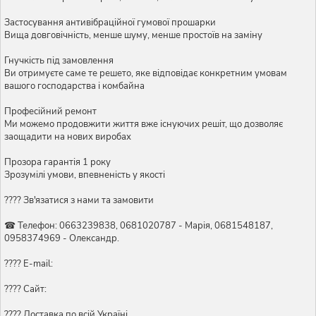
Застосування антивібраційної гумової прошарки
Вища довговічність, менше шуму, менше простоїв на заміну
Гнучкість під замовлення
Ви отримуєте саме те решето, яке відповідає конкретним умовам
вашого господарства і комбайна
Професійний ремонт
Ми можемо продовжити життя вже існуючих решіт, що дозволяє
заощадити на нових виробах
Прозора гарантія 1 року
Зрозумілі умови, впевненість у якості
???? Зв'язатися з нами та замовити
☎ Телефон: 0663239838, 0681020787 - Марія, 0681548187,
0958374969 - Олександр.
???? E-mail:
???? Сайт:
???? Доставка по всій Україні