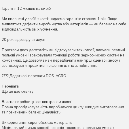
Гарантія 12 місяців на виріб
Ми впевнені у своїй якості: надаємо гарантію строком 1 рік. Якщо
виявляться дефекти виробництва або матеріалів — ми беремо на себе
відповідальність за їх усунення.
20 років досвіду в галузі
Протягом двох десятиліть ми відточували технології, вивчали реальні
польові умови і враховували тонкощі роботи зерноочисних систем на
комбайнах. Це дозволяє нам передбачати найгірші сценарії зносу і
застосовувати проактивні рішення для їх запобігання.
???? Додаткові переваги DOS-AGRO
Перевага
Що це дає клієнту
Власне виробництво з контролем якості
Повна прослідковуваність виробничого циклу, швидке виготовлення
та позитивний баланс ціна/якість
Використання європейських матеріалів
Мінімальний ризик корозії, вигинів, поломок в польових умовах