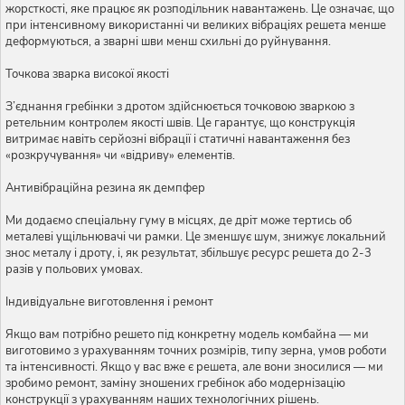
жорсткості, яке працює як розподільник навантажень. Це означає, що
при інтенсивному використанні чи великих вібраціях решета менше
деформуються, а зварні шви менш схильні до руйнування.
Точкова зварка високої якості
З’єднання гребінки з дротом здійснюється точковою зваркою з
ретельним контролем якості швів. Це гарантує, що конструкція
витримає навіть серйозні вібрації і статичні навантаження без
«розкручування» чи «відриву» елементів.
Антивібраційна резина як демпфер
Ми додаємо спеціальну гуму в місцях, де дріт може тертись об
металеві ущільнювачі чи рамки. Це зменшує шум, знижує локальний
знос металу і дроту, і, як результат, збільшує ресурс решета до 2-3
разів у польових умовах.
Індивідуальне виготовлення і ремонт
Якщо вам потрібно решето під конкретну модель комбайна — ми
виготовимо з урахуванням точних розмірів, типу зерна, умов роботи
та інтенсивності. Якщо у вас вже є решета, але вони зносилися — ми
зробимо ремонт, заміну зношених гребінок або модернізацію
конструкції з урахуванням наших технологічних рішень.