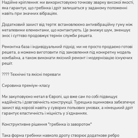
Надійне кріплення: ми використовуємо точкову зварку високої якості,
яка гарантує, що гребінка і дріт залишаться у заданому положенні
навіть при значних вібраціях.
Додатковий захист від тертя: встановлюємо антивібраційну гуму між
металевими елементами, що контактують. Це знижує шум, зменшує
знос і суттєво продовжує термін служби решета.
Ремонтна база і індивідуальний підхід: ми не просто продаємо готові
решета, а можемо виготовити під замовлення під конкретну модель
комбайна, а також виконати якісний ремонт і модернізацію існуючих
решіт.
???? Технічні та якісні переваги
Сировина преміум-класу
Ми закуповуємо метал в Європі, що вже сам по собі підвищує
надійність і довговічність конструкції. Турецька оцинковка забезпечує
захист від корозії навіть у суворих польових умовах, а німецький дріт
гарантує еластичність і міцність у з’єднаннях.
Конструктивне рішення "гребінка із заворотом"
Така форма гребінки навколо дроту створює додаткове ребро