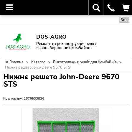
Вхід
DOS-AGRO
Ремонт та реконструкція решіт
зернозбиральних комбайнів
Головна
>
Каталог
>
Виготовлення решіт для Комбайнів
>
Нижнє решето John-Deere 9670 STS
Нижнє решето John-Deere 9670
STS
Код товару:
2675933836