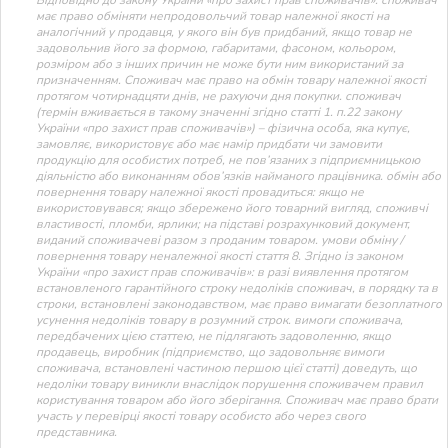
має право обміняти непродовольчий товар належної якості на
аналогічний у продавця, у якого він був придбаний, якщо товар не
задовольнив його за формою, габаритами, фасоном, кольором,
розміром або з інших причин не може бути ним використаний за
призначенням. Споживач має право на обмін товару належної якості
протягом чотирнадцяти днів, не рахуючи дня покупки. споживач
(термін вживається в такому значенні згідно статті 1. п.22 закону
України «про захист прав споживачів») – фізична особа, яка купує,
замовляє, використовує або має намір придбати чи замовити
продукцію для особистих потреб, не пов’язаних з підприємницькою
діяльністю або виконанням обов’язків найманого працівника. обмін або
повернення товару належної якості провадиться: якщо не
використовувався; якщо збережено його товарний вигляд, споживчі
властивості, пломби, ярлики; на підставі розрахунковий документ,
виданий споживачеві разом з проданим товаром. умови обміну /
повернення товару неналежної якості стаття 8. Згідно із законом
України «про захист прав споживачів»: в разі виявлення протягом
встановленого гарантійного строку недоліків споживач, в порядку та в
строки, встановлені законодавством, має право вимагати безоплатного
усунення недоліків товару в розумний строк. вимоги споживача,
передбачених цією статтею, не підлягають задоволенню, якщо
продавець, виробник (підприємство, що задовольняє вимоги
споживача, встановлені частиною першою цієї статті) доведуть, що
недоліки товару виникли внаслідок порушення споживачем правил
користування товаром або його зберігання. Споживач має право брати
участь у перевірці якості товару особисто або через свого
представника.