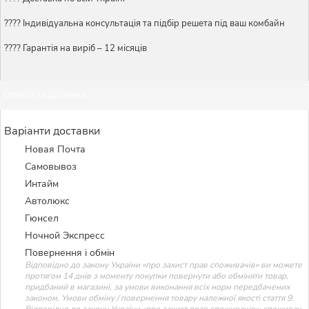
????️ Індивідуальна консультація та підбір решета під ваш комбайн
???? Гарантія на виріб – 12 місяців
Оплата та доставка
Варіанти доставки
Новая Почта
Самовывоз
Интайм
Автолюкс
Гюнсел
Ночной Экспресс
Повернення і обмін
Відповідно до закону України «про захист прав споживачів» ви можете
протягом 14 днів з моменту покупки повернути або обміняти товар,
придбаний в магазині, за умови виконання всіх норм передбачених
законом. Умови обміну / повернення товару належної якості стаття 9.
Відповідно до закону України «про захист прав споживачів»: споживач