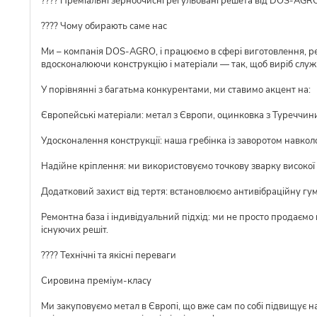
???? Преміальні зерноочисні регульовані решета від DOS-AGR
???? Чому обирають саме нас
Ми – компанія DOS-AGRO, і працюємо в сфері виготовлення, ре
вдосконалюючи конструкцію і матеріали — так, щоб виріб слу
У порівнянні з багатьма конкурентами, ми ставимо акцент на:
Європейські матеріали: метал з Європи, оцинковка з Туреччини,
Удосконалення конструкції: наша гребінка із заворотом навкол
Надійне кріплення: ми використовуємо точкову зварку високої я
Додатковий захист від тертя: встановлюємо антивібраційну гу
Ремонтна база і індивідуальний підхід: ми не просто продаємо
існуючих решіт.
???? Технічні та якісні переваги
Сировина преміум-класу
Ми закуповуємо метал в Європі, що вже сам по собі підвищує над