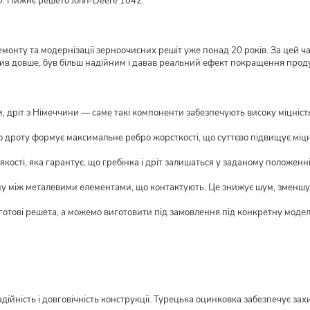
O. Нижнє решето Jonh-Deere 1042.
монту та модернізації зерноочисних решіт уже понад 20 років. За цей ч
жив довше, був більш надійним і давав реальний ефект покращення прод
 дріт з Німеччини — саме такі компоненти забезпечують високу міцність і
о дроту формує максимальне ребро жорсткості, що суттєво підвищує міцн
кості, яка гарантує, що гребінка і дріт залишаться у заданому положенні
му між металевими елементами, що контактують. Це знижує шум, зменшує
 готові решета, а можемо виготовити під замовлення під конкретну моде
ійність і довговічність конструкції. Турецька оцинковка забезпечує захи