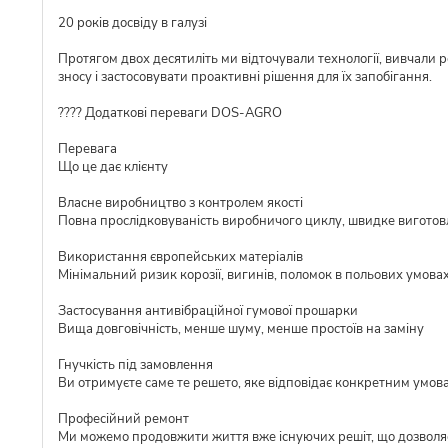
20 років досвіду в галузі
Протягом двох десятиліть ми відточували технології, вивчали 
зносу і застосовувати проактивні рішення для їх запобігання.
???? Додаткові переваги DOS-AGRO
Перевага
Що це дає клієнту
Власне виробництво з контролем якості
Повна прослідковуваність виробничого циклу, швидке виготовл
Використання європейських матеріалів
Мінімальний ризик корозії, вигинів, поломок в польових умова
Застосування антивібраційної гумової прошарки
Вища довговічність, менше шуму, менше простоїв на заміну
Гнучкість під замовлення
Ви отримуєте саме те решето, яке відповідає конкретним умов
Професійний ремонт
Ми можемо продовжити життя вже існуючих решіт, що дозволя