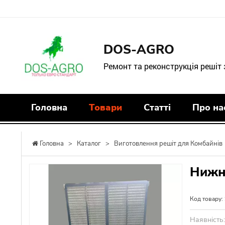
DOS-AGRO
Ремонт та реконструкція решіт
Головна
Товари
Статті
Про на
Головна
>
Каталог
>
Виготовлення решіт для Комбайнів
Нижн
Код товару:
Наявність: