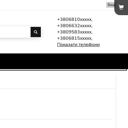
Вхід
+3806810xxxxx,
+3806632xxxxx,
+3809583xxxxx,
+3806815xxxxx,
Показати телефони