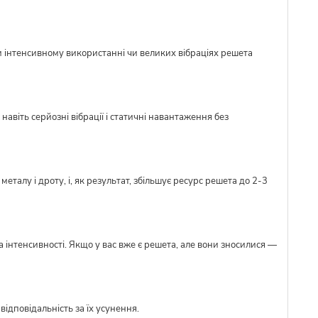
и інтенсивному використанні чи великих вібраціях решета
авіть серйозні вібрації і статичні навантаження без
талу і дроту, і, як результат, збільшує ресурс решета до 2-3
 інтенсивності. Якщо у вас вже є решета, але вони зносилися —
ідповідальність за їх усунення.