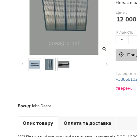
Немає в н
Ціна :
12 000
Кількість:
-
Пові
Телефони:
+3806810
Уверены, 
Бренд
:
John Deere
Опис товару
Оплата та доставка