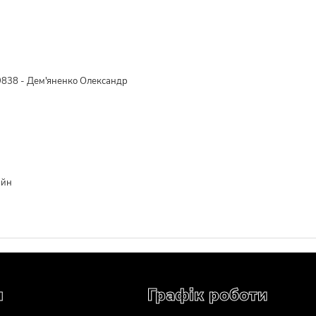
838 - Дем'яненко Олександр
айн
я
Графік роботи