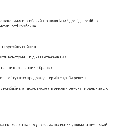
ас накопичили глибокий технологічний досвід, постійно
уктивності комбайна.
 корозійну стійкість.
ість конструкції під навантаженнями.
 навіть при значних вібраціях.
 знос і суттєво продовжує термін служби решета.
ль комбайна, а також виконати якісний ремонт і модернізацію
ст від корозії навіть у суворих польових умовах, а німецький