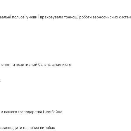
реальні польові умови і враховували тонкощі роботи зерноочисних систе
ення та позитивний баланс ціна/якість
х
ам вашого господарства і комбайна
є заощадити на нових виробах