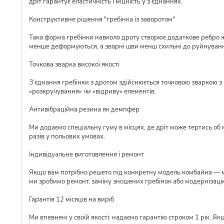
дріт гарантує еластичність і міцність у з’єднаннях.
Конструктивне рішення "гребінка із заворотом"
Така форма гребінки навколо дроту створює додаткове ребро ж
менше деформуються, а зварні шви менш схильні до руйнуван
Точкова зварка високої якості
З’єднання гребінки з дротом здійснюється точковою зваркою з р
«розкручування» чи «відриву» елементів.
Антивібраційна резина як демпфер
Ми додаємо спеціальну гуму в місцях, де дріт може тертись об 
разів у польових умовах.
Індивідуальне виготовлення і ремонт
Якщо вам потрібно решето під конкретну модель комбайна — ми 
ми зробимо ремонт, заміну зношених гребінок або модернізаці
Гарантія 12 місяців на виріб
Ми впевнені у своїй якості: надаємо гарантію строком 1 рік. Я