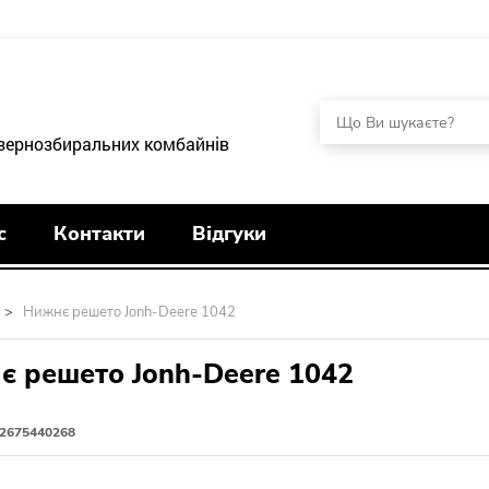
 зернозбиральних комбайнів
с
Контакти
Відгуки
>
Нижнє решето Jonh-Deere 1042
є решето Jonh-Deere 1042
2675440268