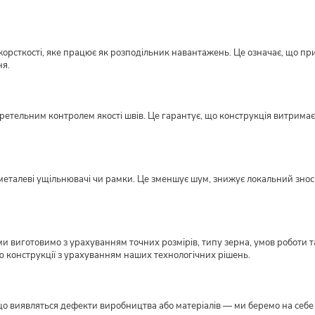
орсткості, яке працює як розподільник навантажень. Це означає, що пр
ня.
етельним контролем якості швів. Це гарантує, що конструкція витримає н
металеві ущільнювачі чи рамки. Це зменшує шум, знижує локальний знос ме
виготовимо з урахуванням точних розмірів, типу зерна, умов роботи та
ю конструкції з урахуванням наших технологічних рішень.
кщо виявляться дефекти виробництва або матеріалів — ми беремо на себе в