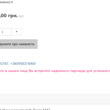
аявності
,00 грн.
/шт
+
домити про наявність
20787
,
+380958374969
что в нашем лице Вы встретите надежного партнера для успешного