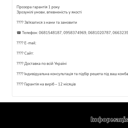
Прозора гарантія 1 року
Зрозумілі умови, впевненість у якості
???? Зв'язатися з нами та замовити
☎ Телефон: 0681548187, 0958374969, 0681020787, 0663239
???? E-mail:
???? Сайт:
???? Доставка по всій Україні
????️ Індивідуальна консультація та підбір решета під ваш комб
???? Гарантія на виріб – 12 місяців
Інформаці