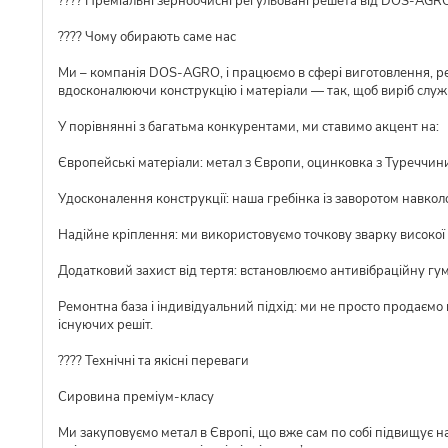
???? Преміальні зерноочисні регульовані решета від DOS-AGR
???? Чому обирають саме нас
Ми – компанія DOS-AGRO, і працюємо в сфері виготовлення, ре
вдосконалюючи конструкцію і матеріали — так, щоб виріб слу
У порівнянні з багатьма конкурентами, ми ставимо акцент на:
Європейські матеріали: метал з Європи, оцинковка з Туреччини,
Удосконалення конструкції: наша гребінка із заворотом навкол
Надійне кріплення: ми використовуємо точкову зварку високої я
Додатковий захист від тертя: встановлюємо антивібраційну гу
Ремонтна база і індивідуальний підхід: ми не просто продаємо
існуючих решіт.
???? Технічні та якісні переваги
Сировина преміум-класу
Ми закуповуємо метал в Європі, що вже сам по собі підвищує над