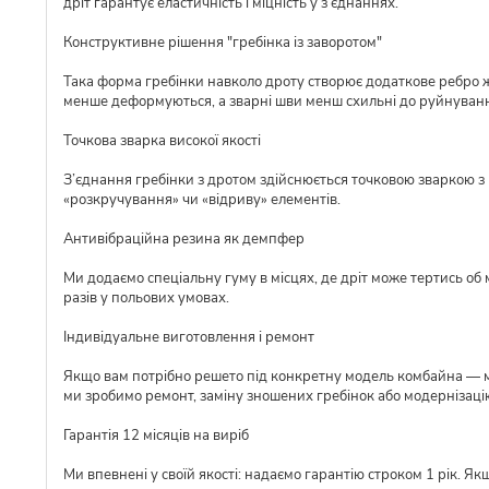
дріт гарантує еластичність і міцність у з’єднаннях.
Конструктивне рішення "гребінка із заворотом"
Така форма гребінки навколо дроту створює додаткове ребро ж
менше деформуються, а зварні шви менш схильні до руйнуван
Точкова зварка високої якості
З’єднання гребінки з дротом здійснюється точковою зваркою з р
«розкручування» чи «відриву» елементів.
Антивібраційна резина як демпфер
Ми додаємо спеціальну гуму в місцях, де дріт може тертись об 
разів у польових умовах.
Індивідуальне виготовлення і ремонт
Якщо вам потрібно решето під конкретну модель комбайна — ми 
ми зробимо ремонт, заміну зношених гребінок або модернізаці
Гарантія 12 місяців на виріб
Ми впевнені у своїй якості: надаємо гарантію строком 1 рік. Я