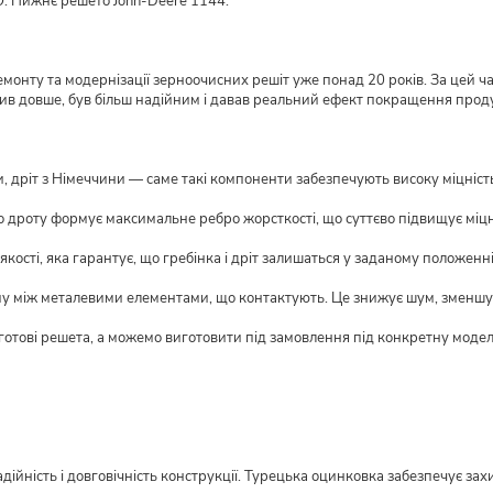
O. Нижнє решето Jonh-Deere 1144.
монту та модернізації зерноочисних решіт уже понад 20 років. За цей ч
жив довше, був більш надійним і давав реальний ефект покращення прод
 дріт з Німеччини — саме такі компоненти забезпечують високу міцність і
о дроту формує максимальне ребро жорсткості, що суттєво підвищує міцн
кості, яка гарантує, що гребінка і дріт залишаться у заданому положенні
му між металевими елементами, що контактують. Це знижує шум, зменшує
 готові решета, а можемо виготовити під замовлення під конкретну моде
ійність і довговічність конструкції. Турецька оцинковка забезпечує захи