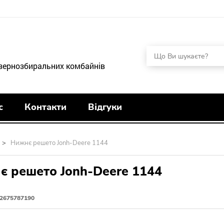
 зернозбиральних комбайнів
с
Контакти
Відгуки
>
Нижнє решето Jonh-Deere 1144
є решето Jonh-Deere 1144
2675787190