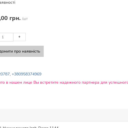
аявності
,00 грн.
/шт
+
домити про наявність
20787
,
+380958374969
что в нашем лице Вы встретите надежного партнера для успешного