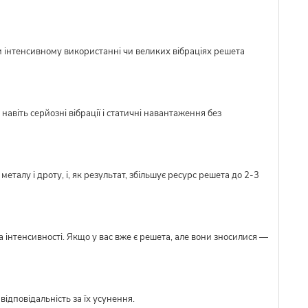
и інтенсивному використанні чи великих вібраціях решета
авіть серйозні вібрації і статичні навантаження без
талу і дроту, і, як результат, збільшує ресурс решета до 2-3
 інтенсивності. Якщо у вас вже є решета, але вони зносилися —
ідповідальність за їх усунення.