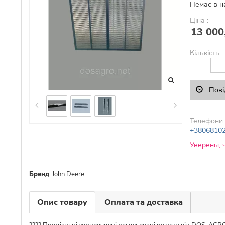
Немає в н
Ціна :
13 000
Кількість:
-
Пові
Телефони:
+3806810
Уверены, 
Бренд
:
John Deere
Опис товару
Оплата та доставка