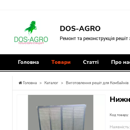
DOS-AGRO
Ремонт та реконструкція решіт
Головна
Товари
Статті
Про на
Головна
>
Каталог
>
Виготовлення решіт для Комбайнів
Нижн
Код товару:
Наявність: