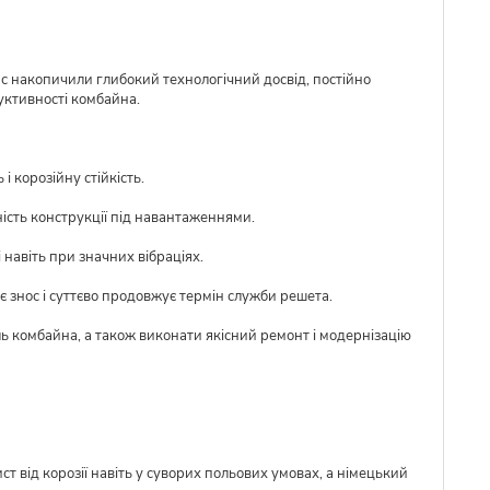
ас накопичили глибокий технологічний досвід, постійно
уктивності комбайна.
 корозійну стійкість.
ість конструкції під навантаженнями.
 навіть при значних вібраціях.
 знос і суттєво продовжує термін служби решета.
ль комбайна, а також виконати якісний ремонт і модернізацію
ст від корозії навіть у суворих польових умовах, а німецький