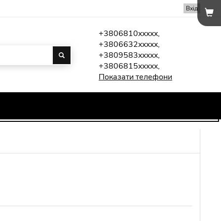
Вхід
+3806810xxxxx,
+3806632xxxxx,
+3809583xxxxx,
+3806815xxxxx,
Показати телефони