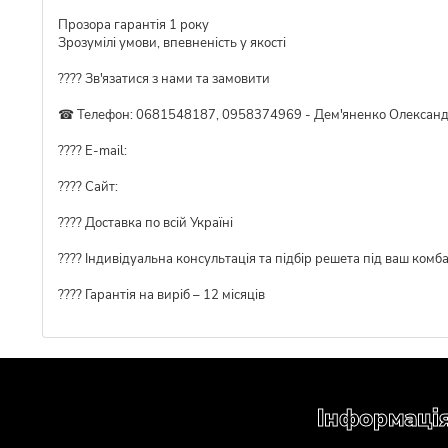
Прозора гарантія 1 року
Зрозумілі умови, впевненість у якості
???? Зв'язатися з нами та замовити
☎ Телефон: 0681548187, 0958374969 - Дем'яненко Олексан
???? E-mail:
???? Сайт:
???? Доставка по всій Україні
????️ Індивідуальна консультація та підбір решета під ваш комб
???? Гарантія на виріб – 12 місяців
Інформаці