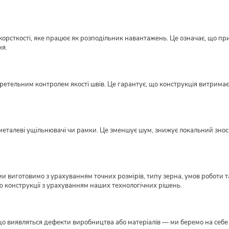
орсткості, яке працює як розподільник навантажень. Це означає, що пр
ня.
етельним контролем якості швів. Це гарантує, що конструкція витримає н
металеві ущільнювачі чи рамки. Це зменшує шум, знижує локальний знос ме
виготовимо з урахуванням точних розмірів, типу зерна, умов роботи та
ю конструкції з урахуванням наших технологічних рішень.
кщо виявляться дефекти виробництва або матеріалів — ми беремо на себе в