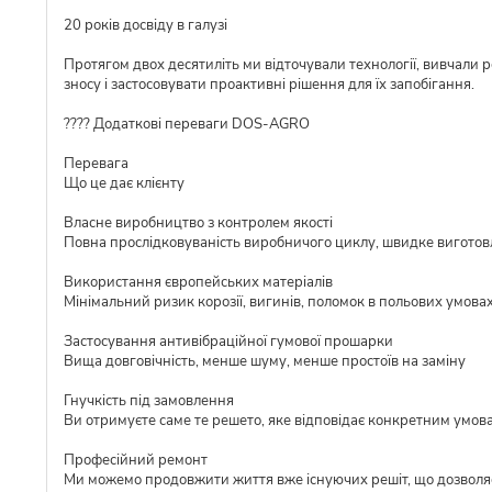
20 років досвіду в галузі
Протягом двох десятиліть ми відточували технології, вивчали 
зносу і застосовувати проактивні рішення для їх запобігання.
???? Додаткові переваги DOS-AGRO
Перевага
Що це дає клієнту
Власне виробництво з контролем якості
Повна прослідковуваність виробничого циклу, швидке виготовл
Використання європейських матеріалів
Мінімальний ризик корозії, вигинів, поломок в польових умова
Застосування антивібраційної гумової прошарки
Вища довговічність, менше шуму, менше простоїв на заміну
Гнучкість під замовлення
Ви отримуєте саме те решето, яке відповідає конкретним умов
Професійний ремонт
Ми можемо продовжити життя вже існуючих решіт, що дозволя