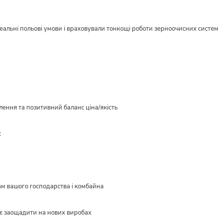
реальні польові умови і враховували тонкощі роботи зерноочисних систе
ення та позитивний баланс ціна/якість
х
ам вашого господарства і комбайна
є заощадити на нових виробах