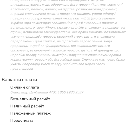
використовувався; якщо збережено його товарний вигляд, споживчі
властивості, пломби, ярлики; на підставі розрахунковий документ,
виданий споживачеві разом з проданим товаром. умови обміну /
повернення товару неналежної якості стаття 8. Згідно із законом
України «про захист прав споживачів»: в разі виявлення протягом
встановленого гарантійного строку недоліків споживач, в порядку та в
строки, встановлені законодавством, має право вимагати безоплатного
усунення недоліків товару в розумний строк. вимоги споживача,
передбачених цією статтею, не підлягають задоволенню, якщо
продавець, виробник (підприємство, що задовольняє вимоги
споживача, встановлені частиною першою цієї статті) доведуть, що
недоліки товару виникли внаслідок порушення споживачем правил
користування товаром або його зберігання. Споживач має право брати
участь у перевірці якості товару особисто або через свого
представника.
Варіанти оплати
Онлайн оплата
Олександр Дем'яненко 4731 1856 1986 9537
Безналичный расчёт
Наличный расчёт
Наложенный платеж
Предоплата