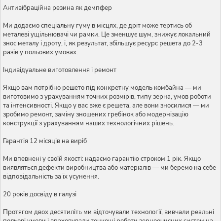
Антивібраційна резина як демпфер
Ми додаємо спеціальну гуму в місцях, де дріт може тертись об
металеві ущільнювачі чи рамки. Це зменшує шум, знижує локальний
знос металу і дроту, і, як результат, збільшує ресурс решета до 2-3
разів у польових умовах.
Індивідуальне виготовлення і ремонт
Якщо вам потрібно решето під конкретну модель комбайна — ми
виготовимо з урахуванням точних розмірів, типу зерна, умов роботи
та інтенсивності. Якщо у вас вже є решета, але вони зносилися — ми
зробимо ремонт, заміну зношених гребінок або модернізацію
конструкції з урахуванням наших технологічних рішень.
Гарантія 12 місяців на виріб
Ми впевнені у своїй якості: надаємо гарантію строком 1 рік. Якщо
виявляться дефекти виробництва або матеріалів — ми беремо на себе
відповідальність за їх усунення.
20 років досвіду в галузі
Протягом двох десятиліть ми відточували технології, вивчали реальні
польові умови і враховували тонкощі роботи зерноочисних систем на