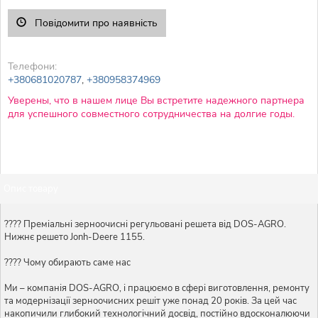
Повідомити про наявність
Телефони:
+380681020787
,
+380958374969
Уверены, что в нашем лице Вы встретите надежного партнера
для успешного совместного сотрудничества на долгие годы.
Опис товару
???? Преміальні зерноочисні регульовані решета від DOS-AGRO.
Нижнє решето Jonh-Deere 1155.
???? Чому обирають саме нас
Ми – компанія DOS-AGRO, і працюємо в сфері виготовлення, ремонту
та модернізації зерноочисних решіт уже понад 20 років. За цей час
накопичили глибокий технологічний досвід, постійно вдосконалюючи