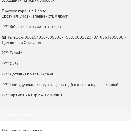
заощадити на нових виробах
Прозора гарантія 1 року
Зрозумілі умови, впевненість у якості
???? Зв'язатися з нами та замовити
☎ Телефон: 0681548187, 0958374969, 0681020787, 0663239838 -
Дем'яненко Олександр
???? E-mail:
???? Сайт:
???? Доставка по всій Україні
????️ Індивідуальна консультація та підбір решета під ваш комбайн
???? Гарантія на виріб – 12 місяців
Оплата та доставка
Варіанти доставки