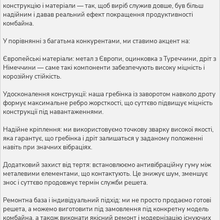
конструкцію і матеріали — так, щоб виріб служив довше, був більш
надійним і давав реальний ефект покращення продуктивності
комбайна.
У порівнянні з багатьма конкурентами, ми ставимо акцент на:
Європейські матеріали: метал з Європи, оцинковка з Туреччини, дріт з
Німеччини — саме такі компоненти забезпечують високу міцність і
корозійну стійкість.
Удосконалення конструкції: наша гребінка із заворотом навколо дроту
формує максимальне ребро жорсткості, що суттєво підвищує міцність
конструкції під навантаженнями.
Надійне кріплення: ми використовуємо точкову зварку високої якості,
яка гарантує, що гребінка і дріт залишаться у заданому положенні
навіть при значних вібраціях.
Додатковий захист від тертя: встановлюємо антивібраційну гуму між
металевими елементами, що контактують. Це знижує шум, зменшує
знос і суттєво продовжує термін служби решета.
Ремонтна база і індивідуальний підхід: ми не просто продаємо готові
решета, а можемо виготовити під замовлення під конкретну модель
комбайна, а також виконати якісний ремонт і модернізацію існуючих