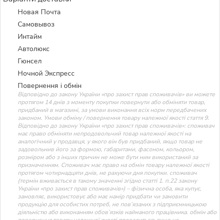
Новая Почта
Самовывоз
Интайм
Автолюкс
Гюнсел
Ночной Экспресс
Повернення і обмін
Відповідно до закону України «про захист прав споживачів» ви можете
протягом 14 днів з моменту покупки повернути або обміняти товар,
придбаний в магазині, за умови виконання всіх норм передбачених
законом. Умови обміну / повернення товару належної якості стаття 9.
Відповідно до закону України «про захист прав споживачів»: споживач
має право обміняти непродовольчий товар належної якості на
аналогічний у продавця, у якого він був придбаний, якщо товар не
задовольнив його за формою, габаритами, фасоном, кольором,
розміром або з інших причин не може бути ним використаний за
призначенням. Споживач має право на обмін товару належної якості
протягом чотирнадцяти днів, не рахуючи дня покупки. споживач
(термін вживається в такому значенні згідно статті 1. п.22 закону
України «про захист прав споживачів») – фізична особа, яка купує,
замовляє, використовує або має намір придбати чи замовити
продукцію для особистих потреб, не пов’язаних з підприємницькою
діяльністю або виконанням обов’язків найманого працівника. обмін або
повернення товару належної якості провадиться: якщо не