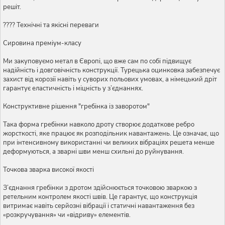
решіт.
???? Технічні та якісні переваги
Сировина преміум-класу
Ми закуповуємо метал в Європі, що вже сам по собі підвищує
надійність і довговічність конструкції. Турецька оцинковка забезпечує
захист від корозії навіть у суворих польових умовах, а німецький дріт
гарантує еластичність і міцність у з’єднаннях.
Конструктивне рішення "гребінка із заворотом"
Така форма гребінки навколо дроту створює додаткове ребро
жорсткості, яке працює як розподільник навантажень. Це означає, що
при інтенсивному використанні чи великих вібраціях решета менше
деформуються, а зварні шви менш схильні до руйнування.
Точкова зварка високої якості
З’єднання гребінки з дротом здійснюється точковою зваркою з
ретельним контролем якості швів. Це гарантує, що конструкція
витримає навіть серйозні вібрації і статичні навантаження без
«розкручування» чи «відриву» елементів.