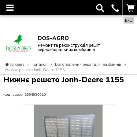
Вхід
DOS-AGRO
Ремонт та реконструкція решіт
зернозбиральних комбайнів
Головна
>
Каталог
>
Виготовлення решіт для Комбайнів
>
Нижнє решето Jonh-Deere 1155
Нижнє решето Jonh-Deere 1155
Код товару:
2804930010