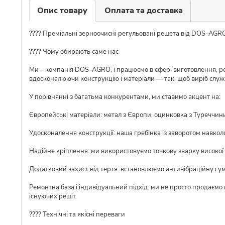
Опис товару
Оплата та доставка
???? Преміальні зерноочисні регульовані решета від DOS-AGR
???? Чому обирають саме нас
Ми – компанія DOS-AGRO, і працюємо в сфері виготовлення, ре
вдосконалюючи конструкцію і матеріали — так, щоб виріб слу
У порівнянні з багатьма конкурентами, ми ставимо акцент на:
Європейські матеріали: метал з Європи, оцинковка з Туреччини,
Удосконалення конструкції: наша гребінка із заворотом навкол
Надійне кріплення: ми використовуємо точкову зварку високої я
Додатковий захист від тертя: встановлюємо антивібраційну гу
Ремонтна база і індивідуальний підхід: ми не просто продаємо
існуючих решіт.
???? Технічні та якісні переваги