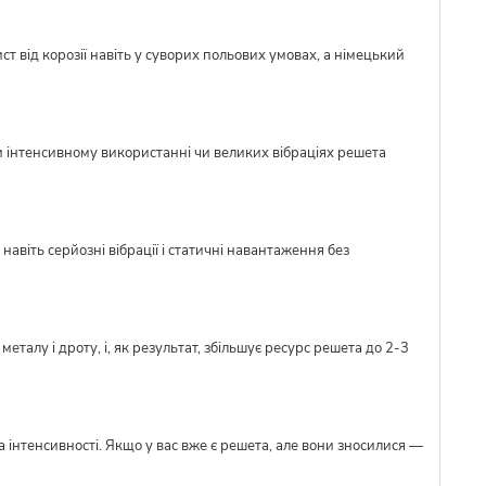
ст від корозії навіть у суворих польових умовах, а німецький
и інтенсивному використанні чи великих вібраціях решета
авіть серйозні вібрації і статичні навантаження без
талу і дроту, і, як результат, збільшує ресурс решета до 2-3
 інтенсивності. Якщо у вас вже є решета, але вони зносилися —