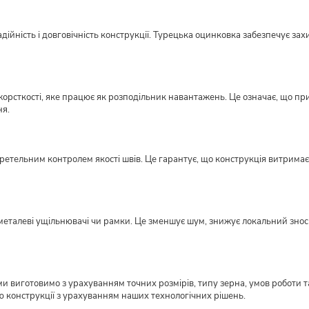
ійність і довговічність конструкції. Турецька оцинковка забезпечує захи
орсткості, яке працює як розподільник навантажень. Це означає, що пр
ня.
етельним контролем якості швів. Це гарантує, що конструкція витримає н
металеві ущільнювачі чи рамки. Це зменшує шум, знижує локальний знос ме
виготовимо з урахуванням точних розмірів, типу зерна, умов роботи та
ю конструкції з урахуванням наших технологічних рішень.