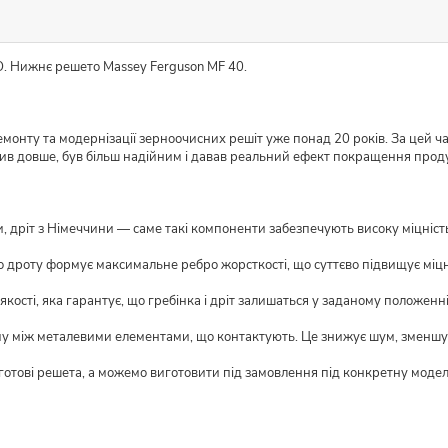
O. Нижнє решето Massey Ferguson MF 40.
монту та модернізації зерноочисних решіт уже понад 20 років. За цей ч
жив довше, був більш надійним і давав реальний ефект покращення прод
 дріт з Німеччини — саме такі компоненти забезпечують високу міцність і
о дроту формує максимальне ребро жорсткості, що суттєво підвищує міцн
кості, яка гарантує, що гребінка і дріт залишаться у заданому положенні
му між металевими елементами, що контактують. Це знижує шум, зменшує
 готові решета, а можемо виготовити під замовлення під конкретну моде