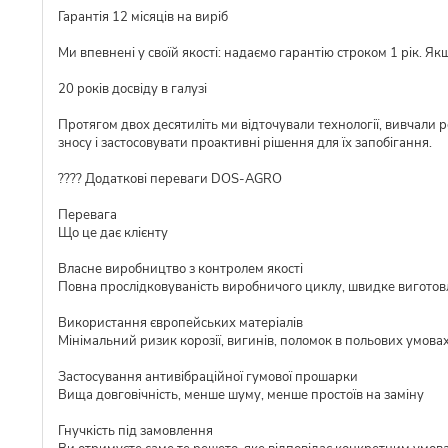
Гарантія 12 місяців на виріб
Ми впевнені у своїй якості: надаємо гарантію строком 1 рік. Я
20 років досвіду в галузі
Протягом двох десятиліть ми відточували технології, вивчали 
зносу і застосовувати проактивні рішення для їх запобігання.
???? Додаткові переваги DOS-AGRO
Перевага
Що це дає клієнту
Власне виробництво з контролем якості
Повна прослідковуваність виробничого циклу, швидке виготовл
Використання європейських матеріалів
Мінімальний ризик корозії, вигинів, поломок в польових умова
Застосування антивібраційної гумової прошарки
Вища довговічність, менше шуму, менше простоїв на заміну
Гнучкість під замовлення