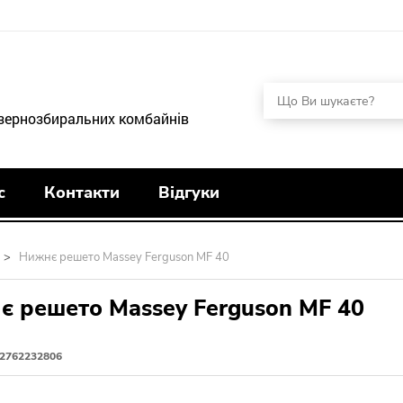
 зернозбиральних комбайнів
с
Контакти
Відгуки
>
Нижнє решето Massey Ferguson MF 40
 решето Massey Ferguson MF 40
2762232806