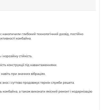
ас накопичили глибокий технологічний досвід, постійно
уктивності комбайна.
 корозійну стійкість.
ість конструкції під навантаженнями.
 навіть при значних вібраціях.
 знос і суттєво продовжує термін служби решета.
ль комбайна, а також виконати якісний ремонт і модернізацію