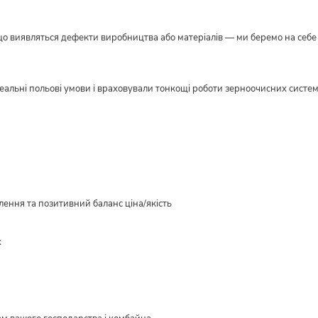
кщо виявляться дефекти виробництва або матеріалів — ми беремо на себе в
реальні польові умови і враховували тонкощі роботи зерноочисних систе
ення та позитивний баланс ціна/якість
х