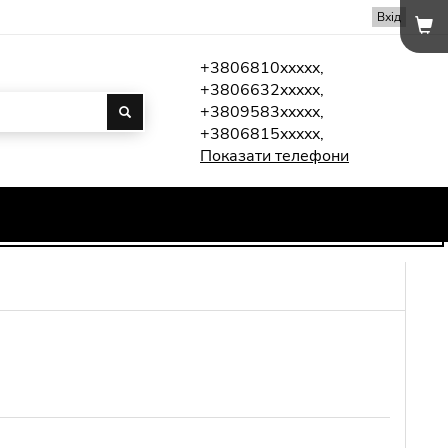
Вхід
+3806810xxxxx,
+3806632xxxxx,
+3809583xxxxx,
+3806815xxxxx,
Показати телефони