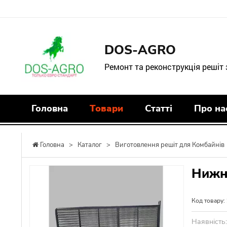
DOS-AGRO
Ремонт та реконструкція решіт
Головна
Товари
Статті
Про на
Головна
>
Каталог
>
Виготовлення решіт для Комбайнів
Нижнє
Код товару:
Наявність: