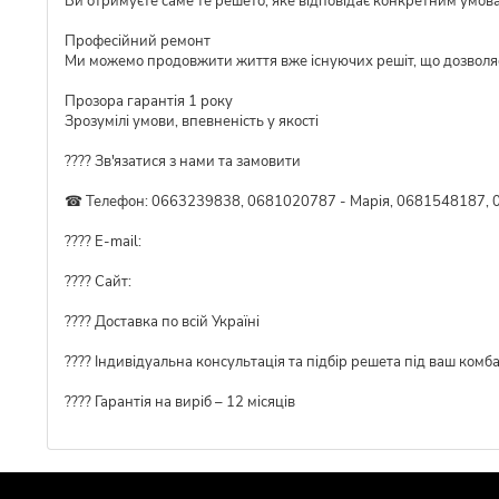
Ви отримуєте саме те решето, яке відповідає конкретним умов
Професійний ремонт
Ми можемо продовжити життя вже існуючих решіт, що дозволя
Прозора гарантія 1 року
Зрозумілі умови, впевненість у якості
???? Зв'язатися з нами та замовити
☎ Телефон: 0663239838, 0681020787 - Марія, 0681548187, 
???? E-mail:
???? Сайт:
???? Доставка по всій Україні
????️ Індивідуальна консультація та підбір решета під ваш комб
???? Гарантія на виріб – 12 місяців