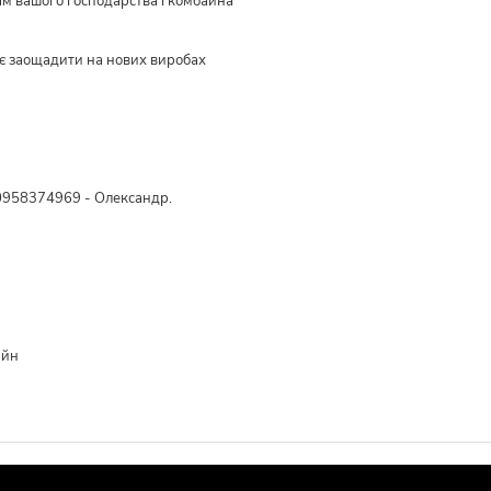
ам вашого господарства і комбайна
є заощадити на нових виробах
0958374969 - Олександр.
айн