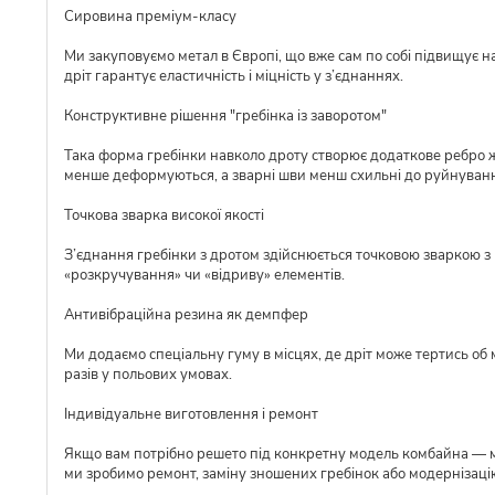
Сировина преміум-класу
Ми закуповуємо метал в Європі, що вже сам по собі підвищує над
дріт гарантує еластичність і міцність у з’єднаннях.
Конструктивне рішення "гребінка із заворотом"
Така форма гребінки навколо дроту створює додаткове ребро ж
менше деформуються, а зварні шви менш схильні до руйнуван
Точкова зварка високої якості
З’єднання гребінки з дротом здійснюється точковою зваркою з р
«розкручування» чи «відриву» елементів.
Антивібраційна резина як демпфер
Ми додаємо спеціальну гуму в місцях, де дріт може тертись об 
разів у польових умовах.
Індивідуальне виготовлення і ремонт
Якщо вам потрібно решето під конкретну модель комбайна — ми 
ми зробимо ремонт, заміну зношених гребінок або модернізаці