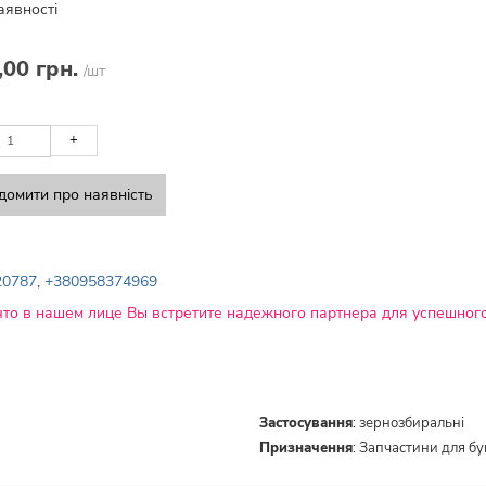
аявності
,00 грн.
/шт
+
домити про наявність
20787
,
+380958374969
что в нашем лице Вы встретите надежного партнера для успешного
Застосування
:
зернозбиральні
Призначення
:
Запчастини для б