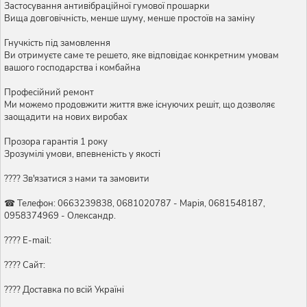
Застосування антивібраційної гумової прошарки
Вища довговічність, менше шуму, менше простоїв на заміну
Гнучкість під замовлення
Ви отримуєте саме те решето, яке відповідає конкретним умовам
вашого господарства і комбайна
Професійний ремонт
Ми можемо продовжити життя вже існуючих решіт, що дозволяє
заощадити на нових виробах
Прозора гарантія 1 року
Зрозумілі умови, впевненість у якості
???? Зв'язатися з нами та замовити
☎ Телефон: 0663239838, 0681020787 - Марія, 0681548187,
0958374969 - Олександр.
???? E-mail:
???? Сайт:
???? Доставка по всій Україні