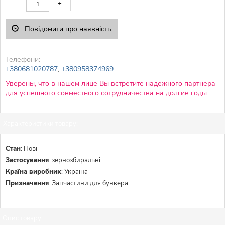
-
+
Повідомити про наявність
Телефони:
+380681020787
,
+380958374969
Уверены, что в нашем лице Вы встретите надежного партнера
для успешного совместного сотрудничества на долгие годы.
Характеристики товару:
Стан
:
Нові
Застосування
:
зернозбиральні
Країна виробник
:
Україна
Призначення
:
Запчастини для бункера
Опис товару