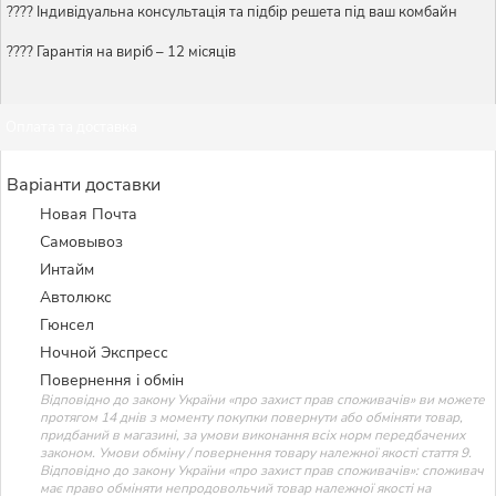
????️ Індивідуальна консультація та підбір решета під ваш комбайн
???? Гарантія на виріб – 12 місяців
Оплата та доставка
Варіанти доставки
Новая Почта
Самовывоз
Интайм
Автолюкс
Гюнсел
Ночной Экспресс
Повернення і обмін
Відповідно до закону України «про захист прав споживачів» ви можете
протягом 14 днів з моменту покупки повернути або обміняти товар,
придбаний в магазині, за умови виконання всіх норм передбачених
законом. Умови обміну / повернення товару належної якості стаття 9.
Відповідно до закону України «про захист прав споживачів»: споживач
має право обміняти непродовольчий товар належної якості на