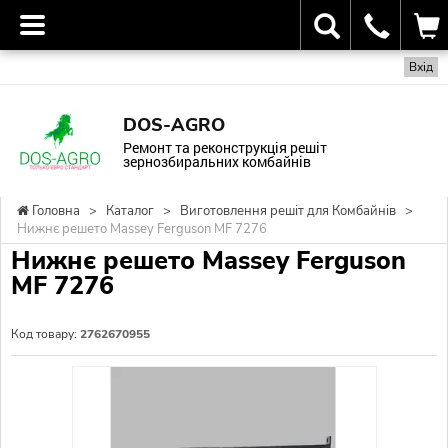
Вхід
DOS-AGRO
Ремонт та реконструкція решіт
зернозбиральних комбайнів
Головна
>
Каталог
>
Виготовлення решіт для Комбайнів
>
Нижнє решето Massey Ferguson MF 7276
Нижнє решето Massey Ferguson
MF 7276
Код товару:
2762670955