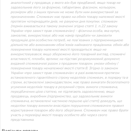
аналогічний у продавця, у якого він був придбаний, якщо товар не
задовольнив його за формою, габаритами, фасоном, кольором,
розміром або з інших причин не може бути ним використаний за
призначенням. Споживач має право на обмін товару належної якості
протягом чотирнадцяти днів, не рахуючи дня покупки. споживач
(термін вживається в такому значенні згідно статті 1. п.22 закону
України «про захист прав споживачів») – фізична особа, яка купує,
замовляє, використовує або має намір придбати чи замовити
продукцію для особистих потреб, не пов’язаних з підприємницькою
діяльністю або виконанням обов’язків найманого працівника. обмін або
повернення товару належної якості провадиться: якщо не
використовувався; якщо збережено його товарний вигляд, споживчі
властивості, пломби, ярлики; на підставі розрахунковий документ,
виданий споживачеві разом з проданим товаром. умови обміну /
повернення товару неналежної якості стаття 8. Згідно із законом
України «про захист прав споживачів»: в разі виявлення протягом
встановленого гарантійного строку недоліків споживач, в порядку та в
строки, встановлені законодавством, має право вимагати безоплатного
усунення недоліків товару в розумний строк. вимоги споживача,
передбачених цією статтею, не підлягають задоволенню, якщо
продавець, виробник (підприємство, що задовольняє вимоги
споживача, встановлені частиною першою цієї статті) доведуть, що
недоліки товару виникли внаслідок порушення споживачем правил
користування товаром або його зберігання. Споживач має право брати
участь у перевірці якості товару особисто або через свого
представника.
Варіанти оплати