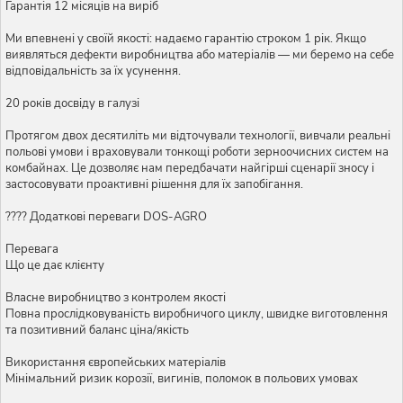
Гарантія 12 місяців на виріб
Ми впевнені у своїй якості: надаємо гарантію строком 1 рік. Якщо
виявляться дефекти виробництва або матеріалів — ми беремо на себе
відповідальність за їх усунення.
20 років досвіду в галузі
Протягом двох десятиліть ми відточували технології, вивчали реальні
польові умови і враховували тонкощі роботи зерноочисних систем на
комбайнах. Це дозволяє нам передбачати найгірші сценарії зносу і
застосовувати проактивні рішення для їх запобігання.
???? Додаткові переваги DOS-AGRO
Перевага
Що це дає клієнту
Власне виробництво з контролем якості
Повна прослідковуваність виробничого циклу, швидке виготовлення
та позитивний баланс ціна/якість
Використання європейських матеріалів
Мінімальний ризик корозії, вигинів, поломок в польових умовах