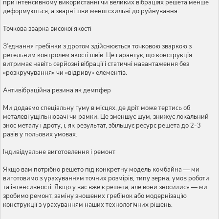
при інтенсивному використанні чи великих вібраціях решета менше
деформуються, а зварні шви менш схильні до руйнування.
Точкова зварка високої якості
З’єднання гребінки з дротом здійснюється точковою зваркою з
ретельним контролем якості швів. Це гарантує, що конструкція
витримає навіть серйозні вібрації і статичні навантаження без
«розкручування» чи «відриву» елементів.
Антивібраційна резина як демпфер
Ми додаємо спеціальну гуму в місцях, де дріт може тертись об
металеві ущільнювачі чи рамки. Це зменшує шум, знижує локальний
знос металу і дроту, і, як результат, збільшує ресурс решета до 2-3
разів у польових умовах.
Індивідуальне виготовлення і ремонт
Якщо вам потрібно решето під конкретну модель комбайна — ми
виготовимо з урахуванням точних розмірів, типу зерна, умов роботи
та інтенсивності. Якщо у вас вже є решета, але вони зносилися — ми
зробимо ремонт, заміну зношених гребінок або модернізацію
конструкції з урахуванням наших технологічних рішень.