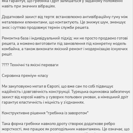
яка гарантує, що гребінка і дріт залишаться у заданому положенні
навіть при значних вібраціях.
Додатковий захист від тертя: встановлюємо антивібраційну гуму між
металевими елементами, що контактують. Це знижує шум, зменшує
знос і суттєво продовжує термін служби решета.
Ремонтна база і індивідуальний підхід: ми не просто продаємо готові
решета, а можемо виготовити під замовлення під конкретну модель
комбайна, а також виконати якісний ремонт і модернізацію існуючих
решіт.
???? Технічні та якісні переваги
Сировина преміум-класу
Ми закуповуємо метал в Європі, що вже сам по собі підвищує
надійність і довговічність конструкції. Турецька оцинковка забезпечує
захист від корозії навіть у суворих польових умовах, а німецький дріт
гарантує еластичність і міцність у з’єднаннях.
Конструктивне рішення "гребінка із заворотом"
Така форма гребінки навколо дроту створює додаткове ребро
жорсткості, яке працює як розподільник навантажень. Це означає, що