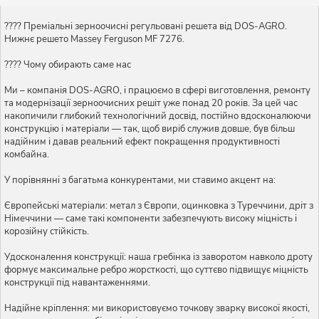
???? Преміальні зерноочисні регульовані решета від DOS-AGRO.
Нижнє решето Massey Ferguson MF 7276.
???? Чому обирають саме нас
Ми – компанія DOS-AGRO, і працюємо в сфері виготовлення, ремонту
та модернізації зерноочисних решіт уже понад 20 років. За цей час
накопичили глибокий технологічний досвід, постійно вдосконалюючи
конструкцію і матеріали — так, щоб виріб служив довше, був більш
надійним і давав реальний ефект покращення продуктивності
комбайна.
У порівнянні з багатьма конкурентами, ми ставимо акцент на:
Європейські матеріали: метал з Європи, оцинковка з Туреччини, дріт з
Німеччини — саме такі компоненти забезпечують високу міцність і
корозійну стійкість.
Удосконалення конструкції: наша гребінка із заворотом навколо дроту
формує максимальне ребро жорсткості, що суттєво підвищує міцність
конструкції під навантаженнями.
Надійне кріплення: ми використовуємо точкову зварку високої якості,