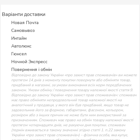
Варіанти доставки
Новая Почта
Самовывоз
Интайм
Автолюкс
Гюнсел
Ночной Экспресс
Повернення і обмін
Відповідно до закону України «про захист прав споживачів» ви можете
протягом 14 днів з моменту покупки повернути або обміняти товар,
придбаний в магазині, за умови виконання всіх норм передбачених
законом. Умови обміну / повернення товару належної якості стаття 9.
Відповідно до закону України «про захист прав споживачів»: споживач
має право обміняти непродовольчий товар належної якості на
аналогічний у продавця, у якого він був придбаний, якщо товар не
задовольнив його за формою, габаритами, фасоном, кольором,
розміром або з інших причин не може бути ним використаний за
призначенням. Споживач має право на обмін товару належної якості
протягом чотирнадцяти днів, не рахуючи дня покупки. споживач
(термін вживається в такому значенні згідно статті 1. п.22 закону
України «про захист прав споживачів») – фізична особа, яка купує,
замовляє, використовує або має намір придбати чи замовити