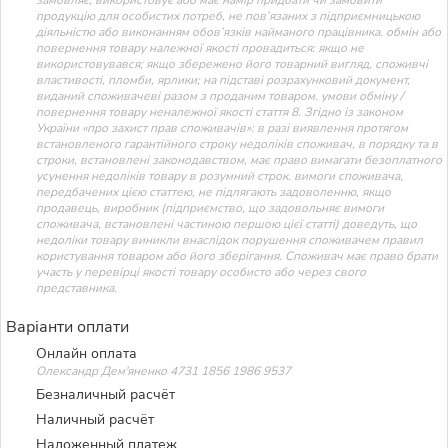
продукцію для особистих потреб, не пов’язаних з підприємницькою
діяльністю або виконанням обов’язків найманого працівника. обмін або
повернення товару належної якості провадиться: якщо не
використовувався; якщо збережено його товарний вигляд, споживчі
властивості, пломби, ярлики; на підставі розрахунковий документ,
виданий споживачеві разом з проданим товаром. умови обміну /
повернення товару неналежної якості стаття 8. Згідно із законом
України «про захист прав споживачів»: в разі виявлення протягом
встановленого гарантійного строку недоліків споживач, в порядку та в
строки, встановлені законодавством, має право вимагати безоплатного
усунення недоліків товару в розумний строк. вимоги споживача,
передбачених цією статтею, не підлягають задоволенню, якщо
продавець, виробник (підприємство, що задовольняє вимоги
споживача, встановлені частиною першою цієї статті) доведуть, що
недоліки товару виникли внаслідок порушення споживачем правил
користування товаром або його зберігання. Споживач має право брати
участь у перевірці якості товару особисто або через свого
представника.
Варіанти оплати
Онлайн оплата
Олександр Дем'яненко 4731 1856 1986 9537
Безналичный расчёт
Наличный расчёт
Наложенный платеж