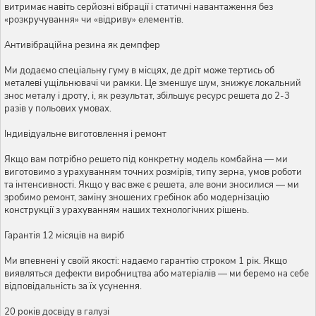
витримає навіть серйозні вібрації і статичні навантаження без
«розкручування» чи «відриву» елементів.
Антивібраційна резина як демпфер
Ми додаємо спеціальну гуму в місцях, де дріт може тертись об
металеві ущільнювачі чи рамки. Це зменшує шум, знижує локальний
знос металу і дроту, і, як результат, збільшує ресурс решета до 2-3
разів у польових умовах.
Індивідуальне виготовлення і ремонт
Якщо вам потрібно решето під конкретну модель комбайна — ми
виготовимо з урахуванням точних розмірів, типу зерна, умов роботи
та інтенсивності. Якщо у вас вже є решета, але вони зносилися — ми
зробимо ремонт, заміну зношених гребінок або модернізацію
конструкції з урахуванням наших технологічних рішень.
Гарантія 12 місяців на виріб
Ми впевнені у своїй якості: надаємо гарантію строком 1 рік. Якщо
виявляться дефекти виробництва або матеріалів — ми беремо на себе
відповідальність за їх усунення.
20 років досвіду в галузі