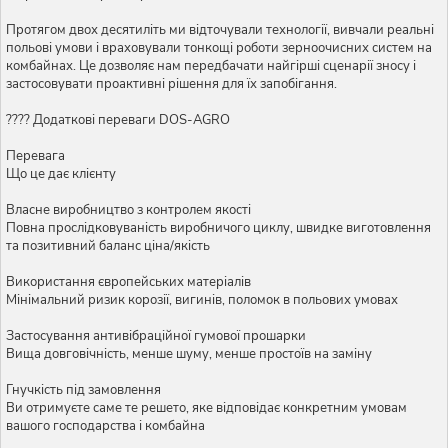
Протягом двох десятиліть ми відточували технології, вивчали реальні
польові умови і враховували тонкощі роботи зерноочисних систем на
комбайнах. Це дозволяє нам передбачати найгірші сценарії зносу і
застосовувати проактивні рішення для їх запобігання.
???? Додаткові переваги DOS-AGRO
Перевага
Що це дає клієнту
Власне виробництво з контролем якості
Повна прослідковуваність виробничого циклу, швидке виготовлення
та позитивний баланс ціна/якість
Використання європейських матеріалів
Мінімальний ризик корозії, вигинів, поломок в польових умовах
Застосування антивібраційної гумової прошарки
Вища довговічність, менше шуму, менше простоїв на заміну
Гнучкість під замовлення
Ви отримуєте саме те решето, яке відповідає конкретним умовам
вашого господарства і комбайна