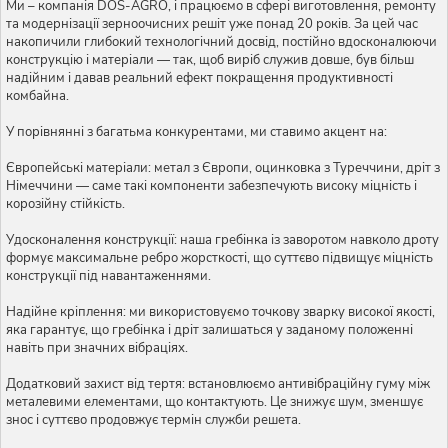
Ми – компанія DOS-AGRO, і працюємо в сфері виготовлення, ремонту
та модернізації зерноочисних решіт уже понад 20 років. За цей час
накопичили глибокий технологічний досвід, постійно вдосконалюючи
конструкцію і матеріали — так, щоб виріб служив довше, був більш
надійним і давав реальний ефект покращення продуктивності
комбайна.
У порівнянні з багатьма конкурентами, ми ставимо акцент на:
Європейські матеріали: метал з Європи, оцинковка з Туреччини, дріт з
Німеччини — саме такі компоненти забезпечують високу міцність і
корозійну стійкість.
Удосконалення конструкції: наша гребінка із заворотом навколо дроту
формує максимальне ребро жорсткості, що суттєво підвищує міцність
конструкції під навантаженнями.
Надійне кріплення: ми використовуємо точкову зварку високої якості,
яка гарантує, що гребінка і дріт залишаться у заданому положенні
навіть при значних вібраціях.
Додатковий захист від тертя: встановлюємо антивібраційну гуму між
металевими елементами, що контактують. Це знижує шум, зменшує
знос і суттєво продовжує термін служби решета.