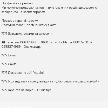
Професійний ремонт
Ми можемо продовжити життя вже існуючих решіт, що дозволяє
заощадити на нових виробах
Прозора гарантія 1 року
Зрозумілі умови, впевненість у якості
???? Зв'язатися з нами та замовити
☎ Телефон: 0663239838, 0681020787 - Марія, 0681548187,
0958374969 - Олександр.
???? E-mail:
???? Сайт:
???? Доставка по всій Україні
????️ Індивідуальна консультація та підбір решета під ваш комбайн
???? Гарантія на виріб – 12 місяців
Оплата та доставка