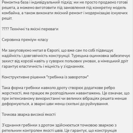
Ремонтна база і індивідуальний підхід: ми не просто продаємо готові
решета, а можемо виготовити під замовлення під конкретну модель
комбайна, а також виконати якісний ремонт і модернізацію існуючих
решіт.
???? Технічні та якісні переваги
Сировина преміум-класу
Ми закуповуємо метал в Європі, що вже сам по собі підвищує
надійність і довговічність конструкції. Турецька оцинковка забезпечує
захист від корозії навіть у суворих польових умовах, а німецький дріт
гарантує еластичність і міцність у з’єднаннях.
Конструктивне рішення "гребінка із заворотом"
Така форма гребінки навколо дроту створює додаткове ребро
жорсткості, яке працює як розподільник навантажень. Це означає, що
при інтенсивному використанні чи великих вібраціях решета менше
деформуються, а зварні шви менш схильні до руйнування.
Точкова зварка високої якості
З’єднання гребінки з дротом здійснюється точковою зваркою з
ретельним контролем якості швів. Це гарантує, що конструкція