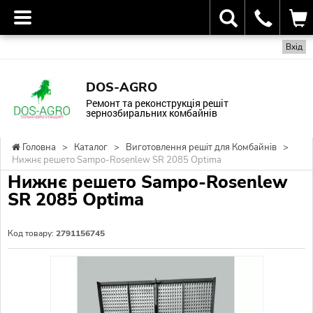
Вхід
DOS-AGRO
Ремонт та реконструкція решіт
зернозбиральних комбайнів
Головна
>
Каталог
>
Виготовлення решіт для Комбайнів
>
Нижнє решето Sampo-Rosenlew SR 2085 Optima
Нижнє решето Sampo-Rosenlew
SR 2085 Optima
Код товару:
2791156745