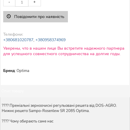
-
+
Повідомити про наявність
Телефони:
+380681020787
,
+380958374969
Уверены, что в нашем лице Вы встретите надежного партнера
для успешного совместного сотрудничества на долгие годы.
Бренд
:
Optima
Опис товару
???? Преміальні зерноочисні регульовані решета від DOS-AGRO.
Нижнє решето Sampo-Rosenlew SR 2085 Optima.
???? Чому обирають саме нас