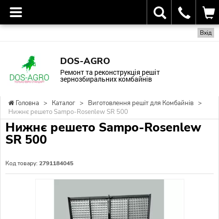
Вхід
DOS-AGRO
Ремонт та реконструкція решіт
зернозбиральних комбайнів
Головна
>
Каталог
>
Виготовлення решіт для Комбайнів
>
Нижнє решето Sampo-Rosenlew SR 500
Нижнє решето Sampo-Rosenlew
SR 500
Код товару:
2791184045