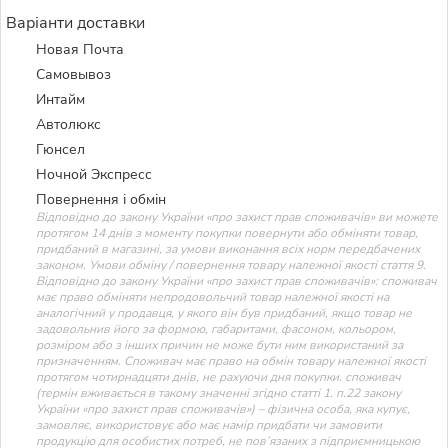
Варіанти доставки
Новая Почта
Самовывоз
Интайм
Автолюкс
Гюнсел
Ночной Экспресс
Повернення і обмін
Відповідно до закону України «про захист прав споживачів» ви можете
протягом 14 днів з моменту покупки повернути або обміняти товар,
придбаний в магазині, за умови виконання всіх норм передбачених
законом. Умови обміну / повернення товару належної якості стаття 9.
Відповідно до закону України «про захист прав споживачів»: споживач
має право обміняти непродовольчий товар належної якості на
аналогічний у продавця, у якого він був придбаний, якщо товар не
задовольнив його за формою, габаритами, фасоном, кольором,
розміром або з інших причин не може бути ним використаний за
призначенням. Споживач має право на обмін товару належної якості
протягом чотирнадцяти днів, не рахуючи дня покупки. споживач
(термін вживається в такому значенні згідно статті 1. п.22 закону
України «про захист прав споживачів») – фізична особа, яка купує,
замовляє, використовує або має намір придбати чи замовити
продукцію для особистих потреб, не пов’язаних з підприємницькою