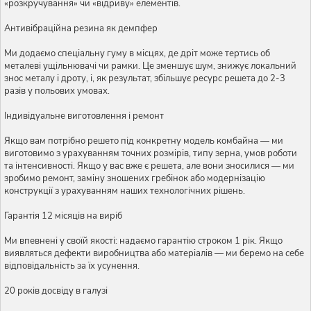
«розкручування» чи «відриву» елементів.
Антивібраційна резина як демпфер
Ми додаємо спеціальну гуму в місцях, де дріт може тертись об
металеві ущільнювачі чи рамки. Це зменшує шум, знижує локальний
знос металу і дроту, і, як результат, збільшує ресурс решета до 2-3
разів у польових умовах.
Індивідуальне виготовлення і ремонт
Якщо вам потрібно решето під конкретну модель комбайна — ми
виготовимо з урахуванням точних розмірів, типу зерна, умов роботи
та інтенсивності. Якщо у вас вже є решета, але вони зносилися — ми
зробимо ремонт, заміну зношених гребінок або модернізацію
конструкції з урахуванням наших технологічних рішень.
Гарантія 12 місяців на виріб
Ми впевнені у своїй якості: надаємо гарантію строком 1 рік. Якщо
виявляться дефекти виробництва або матеріалів — ми беремо на себе
відповідальність за їх усунення.
20 років досвіду в галузі