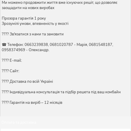
Ми можемо продовжити життя вже існуючих решіт, що дозволяє
заощадити на нових виробах
Прозора гарантія 1 року
Зрозумілі умови, впевненість у якості
???? Зв'язатися з нами та замовити
☎ Телефон: 0663239838, 0681020787 - Марія, 0681548187,
0958374969 - Олександр.
???? E-mail:
???? Сайт:
???? Доставка по всій Україні
????️ Індивідуальна консультація та підбір решета під ваш комбайн
???? Гарантія на виріб – 12 місяців
Оплата та доставка