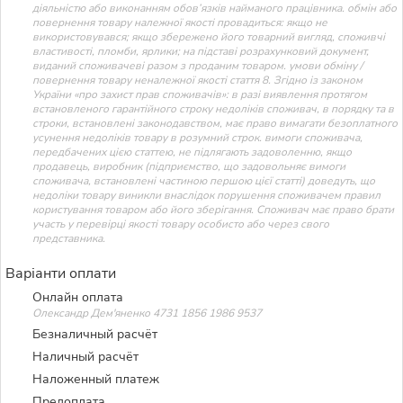
діяльністю або виконанням обов’язків найманого працівника. обмін або
повернення товару належної якості провадиться: якщо не
використовувався; якщо збережено його товарний вигляд, споживчі
властивості, пломби, ярлики; на підставі розрахунковий документ,
виданий споживачеві разом з проданим товаром. умови обміну /
повернення товару неналежної якості стаття 8. Згідно із законом
України «про захист прав споживачів»: в разі виявлення протягом
встановленого гарантійного строку недоліків споживач, в порядку та в
строки, встановлені законодавством, має право вимагати безоплатного
усунення недоліків товару в розумний строк. вимоги споживача,
передбачених цією статтею, не підлягають задоволенню, якщо
продавець, виробник (підприємство, що задовольняє вимоги
споживача, встановлені частиною першою цієї статті) доведуть, що
недоліки товару виникли внаслідок порушення споживачем правил
користування товаром або його зберігання. Споживач має право брати
участь у перевірці якості товару особисто або через свого
представника.
Варіанти оплати
Онлайн оплата
Олександр Дем'яненко 4731 1856 1986 9537
Безналичный расчёт
Наличный расчёт
Наложенный платеж
Предоплата