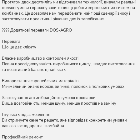
Протягом двох десятиліть ми відточували технології, вивчали реальні
польові умови і враховували тонкощі роботи зерноочисних систем на
комбайнах. Це дозволяє нам передбачати найгірші сценарії зносу і
застосовувати проактивні рішення для їх запобігання.
???? Додаткові переваги DOS-AGRO
Перевага
Що це дає клієнту
Власне виробництво з контролем якості
Повна прослідковуваність виробничого циклу, швидке виготовлення
та позитивний баланс ціна/якість
Використання європейських матеріалів
Мінімальний ризик корозії, вигинів, поломок в польових умовах
Застосування антивібраційної гумової прошарки
Вища довговічність, менше шуму, менше простоїв на заміну
Гнучкість під замовлення
Ви отримуєте саме те решето, яке відповідає конкретним умовам
вашого господарства і комбайна
Професійний ремонт