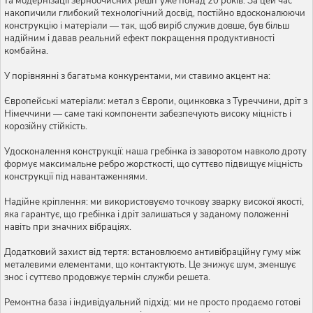
та модернізації зерноочисних решіт уже понад 20 років. За цей час
накопичили глибокий технологічний досвід, постійно вдосконалюючи
конструкцію і матеріали — так, щоб виріб служив довше, був більш
надійним і давав реальний ефект покращення продуктивності
комбайна.
У порівнянні з багатьма конкурентами, ми ставимо акцент на:
Європейські матеріали: метал з Європи, оцинковка з Туреччини, дріт з
Німеччини — саме такі компоненти забезпечують високу міцність і
корозійну стійкість.
Удосконалення конструкції: наша гребінка із заворотом навколо дроту
формує максимальне ребро жорсткості, що суттєво підвищує міцність
конструкції під навантаженнями.
Надійне кріплення: ми використовуємо точкову зварку високої якості,
яка гарантує, що гребінка і дріт залишаться у заданому положенні
навіть при значних вібраціях.
Додатковий захист від тертя: встановлюємо антивібраційну гуму між
металевими елементами, що контактують. Це знижує шум, зменшує
знос і суттєво продовжує термін служби решета.
Ремонтна база і індивідуальний підхід: ми не просто продаємо готові