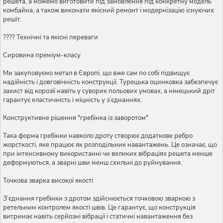
решета, а можемо виготовити під замовлення під конкретну модель
комбайна, а також виконати якісний ремонт і модернізацію існуючих
решіт.
???? Технічні та якісні переваги
Сировина преміум-класу
Ми закуповуємо метал в Європі, що вже сам по собі підвищує
надійність і довговічність конструкції. Турецька оцинковка забезпечує
захист від корозії навіть у суворих польових умовах, а німецький дріт
гарантує еластичність і міцність у з’єднаннях.
Конструктивне рішення "гребінка із заворотом"
Така форма гребінки навколо дроту створює додаткове ребро
жорсткості, яке працює як розподільник навантажень. Це означає, що
при інтенсивному використанні чи великих вібраціях решета менше
деформуються, а зварні шви менш схильні до руйнування.
Точкова зварка високої якості
З’єднання гребінки з дротом здійснюється точковою зваркою з
ретельним контролем якості швів. Це гарантує, що конструкція
витримає навіть серйозні вібрації і статичні навантаження без