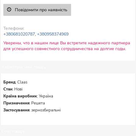
Повідомити про наявність
Телефони:
+380681020787
,
+380958374969
Уверены, что в нашем лице Вы встретите надежного партнера
для успешного совместного сотрудничества на долгие годы.
Характеристики товару:
Бренд
:
Claas
Стан
:
Нові
Країна виробник
:
Україна
Призначення
:
Решета
Застосування
:
зернозбиральні
Опис товару