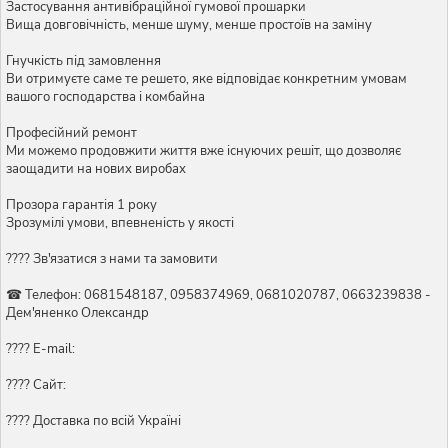
Застосування антивібраційної гумової прошарки
Вища довговічність, менше шуму, менше простоїв на заміну
Гнучкість під замовлення
Ви отримуєте саме те решето, яке відповідає конкретним умовам
вашого господарства і комбайна
Професійний ремонт
Ми можемо продовжити життя вже існуючих решіт, що дозволяє
заощадити на нових виробах
Прозора гарантія 1 року
Зрозумілі умови, впевненість у якості
???? Зв'язатися з нами та замовити
☎ Телефон: 0681548187, 0958374969, 0681020787, 0663239838 -
Дем'яненко Олександр
???? E-mail:
???? Сайт:
???? Доставка по всій Україні