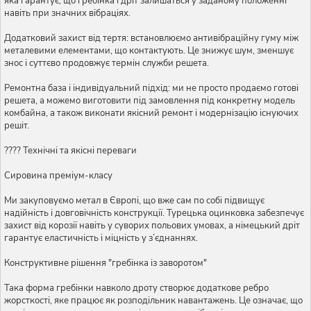
яка гарантує, що гребінка і дріт залишаться у заданому положенні
навіть при значних вібраціях.
Додатковий захист від тертя: встановлюємо антивібраційну гуму між
металевими елементами, що контактують. Це знижує шум, зменшує
знос і суттєво продовжує термін служби решета.
Ремонтна база і індивідуальний підхід: ми не просто продаємо готові
решета, а можемо виготовити під замовлення під конкретну модель
комбайна, а також виконати якісний ремонт і модернізацію існуючих
решіт.
???? Технічні та якісні переваги
Сировина преміум-класу
Ми закуповуємо метал в Європі, що вже сам по собі підвищує
надійність і довговічність конструкції. Турецька оцинковка забезпечує
захист від корозії навіть у суворих польових умовах, а німецький дріт
гарантує еластичність і міцність у з’єднаннях.
Конструктивне рішення "гребінка із заворотом"
Така форма гребінки навколо дроту створює додаткове ребро
жорсткості, яке працює як розподільник навантажень. Це означає, що