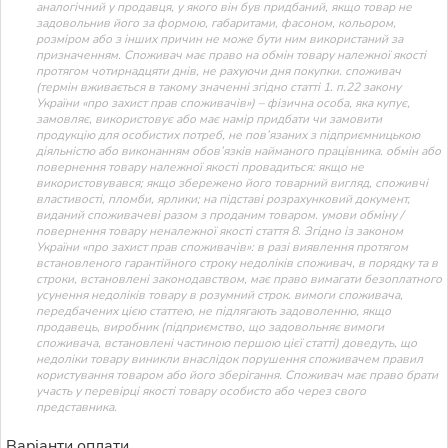
аналогічний у продавця, у якого він був придбаний, якщо товар не
задовольнив його за формою, габаритами, фасоном, кольором,
розміром або з інших причин не може бути ним використаний за
призначенням. Споживач має право на обмін товару належної якості
протягом чотирнадцяти днів, не рахуючи дня покупки. споживач
(термін вживається в такому значенні згідно статті 1. п.22 закону
України «про захист прав споживачів») – фізична особа, яка купує,
замовляє, використовує або має намір придбати чи замовити
продукцію для особистих потреб, не пов’язаних з підприємницькою
діяльністю або виконанням обов’язків найманого працівника. обмін або
повернення товару належної якості провадиться: якщо не
використовувався; якщо збережено його товарний вигляд, споживчі
властивості, пломби, ярлики; на підставі розрахунковий документ,
виданий споживачеві разом з проданим товаром. умови обміну /
повернення товару неналежної якості стаття 8. Згідно із законом
України «про захист прав споживачів»: в разі виявлення протягом
встановленого гарантійного строку недоліків споживач, в порядку та в
строки, встановлені законодавством, має право вимагати безоплатного
усунення недоліків товару в розумний строк. вимоги споживача,
передбачених цією статтею, не підлягають задоволенню, якщо
продавець, виробник (підприємство, що задовольняє вимоги
споживача, встановлені частиною першою цієї статті) доведуть, що
недоліки товару виникли внаслідок порушення споживачем правил
користування товаром або його зберігання. Споживач має право брати
участь у перевірці якості товару особисто або через свого
представника.
Варіанти оплати