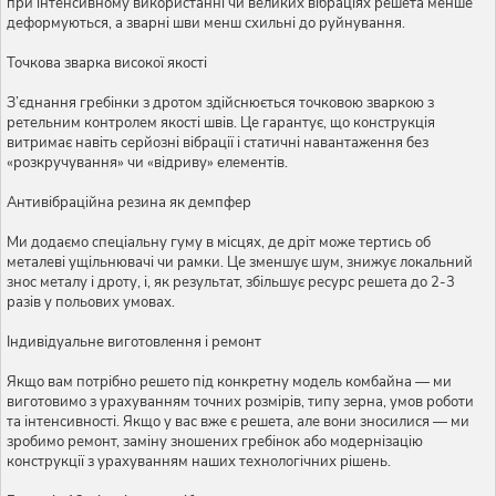
при інтенсивному використанні чи великих вібраціях решета менше
деформуються, а зварні шви менш схильні до руйнування.
Точкова зварка високої якості
З’єднання гребінки з дротом здійснюється точковою зваркою з
ретельним контролем якості швів. Це гарантує, що конструкція
витримає навіть серйозні вібрації і статичні навантаження без
«розкручування» чи «відриву» елементів.
Антивібраційна резина як демпфер
Ми додаємо спеціальну гуму в місцях, де дріт може тертись об
металеві ущільнювачі чи рамки. Це зменшує шум, знижує локальний
знос металу і дроту, і, як результат, збільшує ресурс решета до 2-3
разів у польових умовах.
Індивідуальне виготовлення і ремонт
Якщо вам потрібно решето під конкретну модель комбайна — ми
виготовимо з урахуванням точних розмірів, типу зерна, умов роботи
та інтенсивності. Якщо у вас вже є решета, але вони зносилися — ми
зробимо ремонт, заміну зношених гребінок або модернізацію
конструкції з урахуванням наших технологічних рішень.