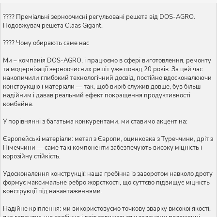
???? Преміальні зерноочисні регульовані решета від DOS-AGRO.
Подовжувач решета Claas Gigant.
???? Чому обирають саме нас
Ми – компанія DOS-AGRO, і працюємо в сфері виготовлення, ремонту
та модернізації зерноочисних решіт уже понад 20 років. За цей час
накопичили глибокий технологічний досвід, постійно вдосконалюючи
конструкцію і матеріали — так, щоб виріб служив довше, був більш
надійним і давав реальний ефект покращення продуктивності
комбайна.
У порівнянні з багатьма конкурентами, ми ставимо акцент на:
Європейські матеріали: метал з Європи, оцинковка з Туреччини, дріт з
Німеччини — саме такі компоненти забезпечують високу міцність і
корозійну стійкість.
Удосконалення конструкції: наша гребінка із заворотом навколо дроту
формує максимальне ребро жорсткості, що суттєво підвищує міцність
конструкції під навантаженнями.
Надійне кріплення: ми використовуємо точкову зварку високої якості,