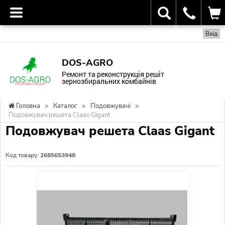
Вхід
DOS-AGRO
Ремонт та реконструкція решіт
зернозбиральних комбайнів
Головна
>
Каталог
>
Подовжувачі
>
Подовжувач решета Claas Gigant
Подовжувач решета Claas Gigant
Код товару:
2685653948