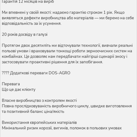
Гарантія 12 місяців на виріб
Ми впевнені у своїй якості: надаємо гарантію строком 1 рік. Якщо
виявляться дефекти виробництва або матеріалів — ми беремо на себе
відповідальність за їх усунення.
20 років досвіду в галузі
Протягом двох десятиліть ми відточували технології, вивчали реальні
польові умови і враховували тонкощі роботи зерноочисних систем на
комбайнах. Це дозволяє нам передбачати найгірші сценарії зносу і
застосовувати проактивні рішення для їх запобігання.
???? Додаткові переваги DOS-AGRO
Перевага
Що це дає клієнту
Власне виробництво з контролем якості
Повна прослідковуваність виробничого циклу, швидке виготовлення
та позитивний баланс ціна/якість
Використання європейських матеріалів
Мінімальний ризик корозії, вигинів, поломок в польових умовах