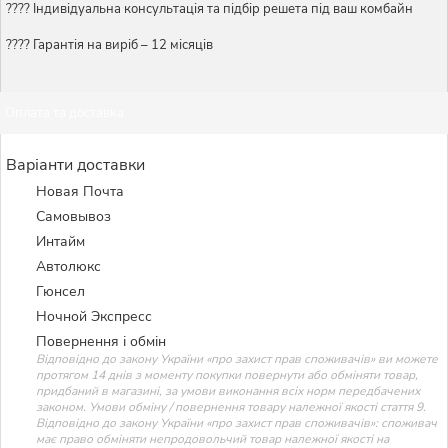
????️ Індивідуальна консультація та підбір решета під ваш комбайн
???? Гарантія на виріб – 12 місяців
Оплата та доставка
Варіанти доставки
Новая Почта
Самовывоз
Интайм
Автолюкс
Гюнсел
Ночной Экспресс
Повернення і обмін
Відповідно до закону України «про захист прав споживачів» ви можете
протягом 14 днів з моменту покупки повернути або обміняти товар,
придбаний в магазині, за умови виконання всіх норм передбачених
законом. Умови обміну / повернення товару належної якості стаття 9.
Відповідно до закону України «про захист прав споживачів»: споживач
має право обміняти непродовольчий товар належної якості на