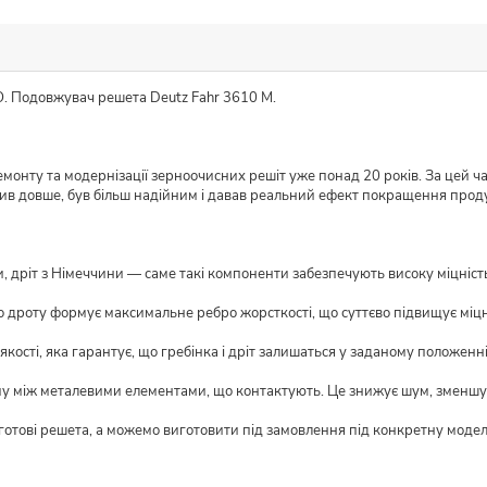
O. Подовжувач решета Deutz Fahr 3610 М.
монту та модернізації зерноочисних решіт уже понад 20 років. За цей ч
жив довше, був більш надійним і давав реальний ефект покращення прод
 дріт з Німеччини — саме такі компоненти забезпечують високу міцність і
о дроту формує максимальне ребро жорсткості, що суттєво підвищує міцн
кості, яка гарантує, що гребінка і дріт залишаться у заданому положенні
му між металевими елементами, що контактують. Це знижує шум, зменшує
 готові решета, а можемо виготовити під замовлення під конкретну моде