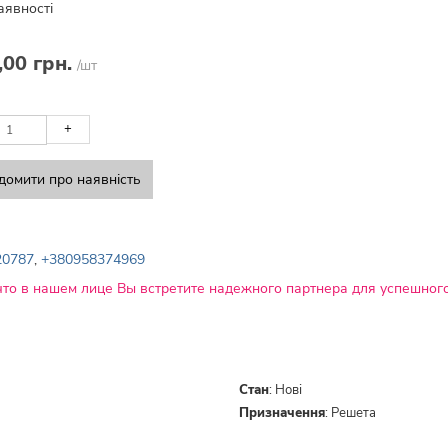
аявності
,00 грн.
/шт
+
домити про наявність
20787
,
+380958374969
что в нашем лице Вы встретите надежного партнера для успешного
Стан
:
Нові
Призначення
:
Решета