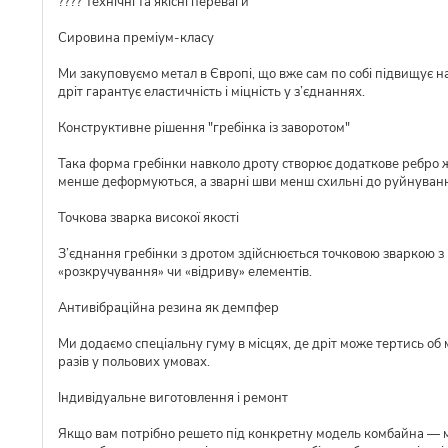
???? Технічні та якісні переваги
Сировина преміум-класу
Ми закуповуємо метал в Європі, що вже сам по собі підвищує над
дріт гарантує еластичність і міцність у з’єднаннях.
Конструктивне рішення "гребінка із заворотом"
Така форма гребінки навколо дроту створює додаткове ребро ж
менше деформуються, а зварні шви менш схильні до руйнуван
Точкова зварка високої якості
З’єднання гребінки з дротом здійснюється точковою зваркою з р
«розкручування» чи «відриву» елементів.
Антивібраційна резина як демпфер
Ми додаємо спеціальну гуму в місцях, де дріт може тертись об 
разів у польових умовах.
Індивідуальне виготовлення і ремонт
Якщо вам потрібно решето під конкретну модель комбайна — ми 