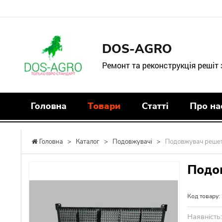
DOS-AGRO
Ремонт та реконструкція решіт
Головна
Товари
Статті
Про на
Головна
>
Каталог
>
Подовжувачі
>
Подовжувач решет
Подо
Код товару:
Наявність: