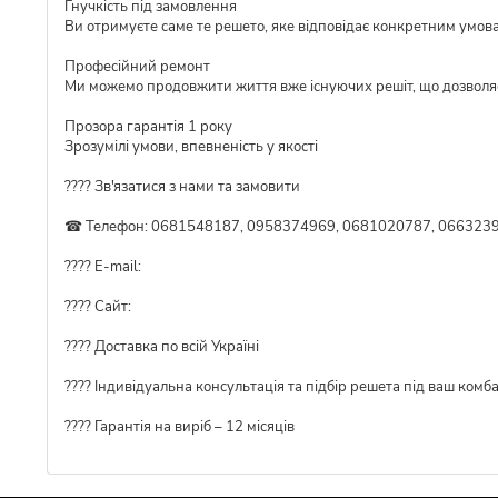
Гнучкість під замовлення
Ви отримуєте саме те решето, яке відповідає конкретним умов
Професійний ремонт
Ми можемо продовжити життя вже існуючих решіт, що дозволя
Прозора гарантія 1 року
Зрозумілі умови, впевненість у якості
???? Зв'язатися з нами та замовити
☎ Телефон: 0681548187, 0958374969, 0681020787, 0663239
???? E-mail:
???? Сайт:
???? Доставка по всій Україні
????️ Індивідуальна консультація та підбір решета під ваш комб
???? Гарантія на виріб – 12 місяців