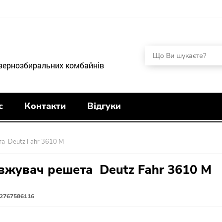
 зернозбиральних комбайнів
с
Контакти
Відгуки
а Deutz Fahr 3610 М
вжувач решета Deutz Fahr 3610 М
2767586116