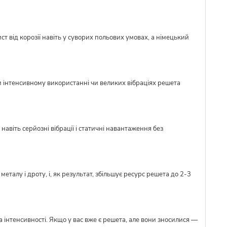
ст від корозії навіть у суворих польових умовах, а німецький
и інтенсивному використанні чи великих вібраціях решета
авіть серйозні вібрації і статичні навантаження без
талу і дроту, і, як результат, збільшує ресурс решета до 2-3
 інтенсивності. Якщо у вас вже є решета, але вони зносилися —