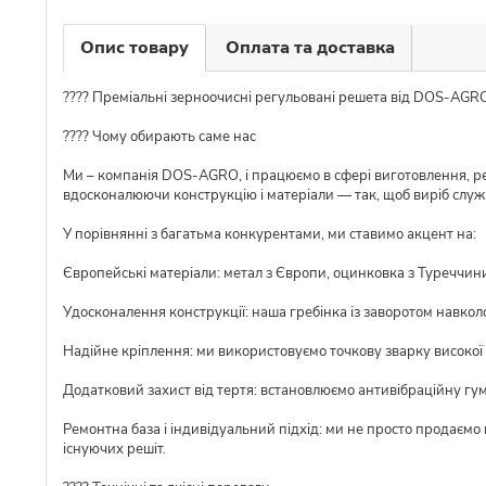
Опис товару
Оплата та доставка
???? Преміальні зерноочисні регульовані решета від DOS-AGR
???? Чому обирають саме нас
Ми – компанія DOS-AGRO, і працюємо в сфері виготовлення, ре
вдосконалюючи конструкцію і матеріали — так, щоб виріб слу
У порівнянні з багатьма конкурентами, ми ставимо акцент на:
Європейські матеріали: метал з Європи, оцинковка з Туреччини,
Удосконалення конструкції: наша гребінка із заворотом навкол
Надійне кріплення: ми використовуємо точкову зварку високої я
Додатковий захист від тертя: встановлюємо антивібраційну гу
Ремонтна база і індивідуальний підхід: ми не просто продаємо
існуючих решіт.