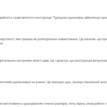
ійність і довговічність конструкції. Турецька оцинковка забезпечує захи
орсткості, яке працює як розподільник навантажень. Це означає, що пр
ня.
етельним контролем якості швів. Це гарантує, що конструкція витримає н
металеві ущільнювачі чи рамки. Це зменшує шум, знижує локальний знос ме
виготовимо з урахуванням точних розмірів, типу зерна, умов роботи та