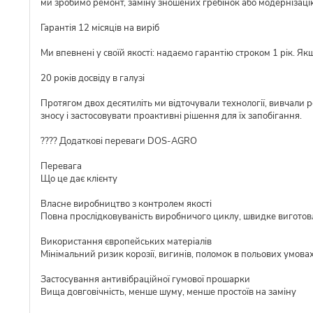
ми зробимо ремонт, заміну зношених гребінок або модернізаці
Гарантія 12 місяців на виріб
Ми впевнені у своїй якості: надаємо гарантію строком 1 рік. Я
20 років досвіду в галузі
Протягом двох десятиліть ми відточували технології, вивчали 
зносу і застосовувати проактивні рішення для їх запобігання.
???? Додаткові переваги DOS-AGRO
Перевага
Що це дає клієнту
Власне виробництво з контролем якості
Повна прослідковуваність виробничого циклу, швидке виготовл
Використання європейських матеріалів
Мінімальний ризик корозії, вигинів, поломок в польових умова
Застосування антивібраційної гумової прошарки
Вища довговічність, менше шуму, менше простоїв на заміну