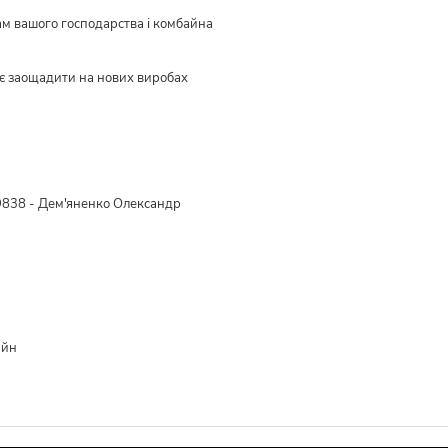
ам вашого господарства і комбайна
є заощадити на нових виробах
838 - Дем'яненко Олександр
айн