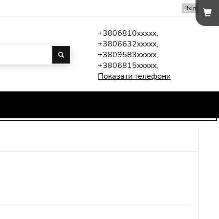
Вхід
+3806810xxxxx,
+3806632xxxxx,
+3809583xxxxx,
+3806815xxxxx,
Показати телефони