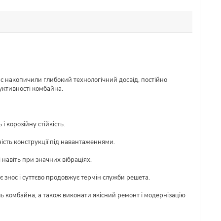
ас накопичили глибокий технологічний досвід, постійно
уктивності комбайна.
 корозійну стійкість.
ість конструкції під навантаженнями.
 навіть при значних вібраціях.
 знос і суттєво продовжує термін служби решета.
ль комбайна, а також виконати якісний ремонт і модернізацію