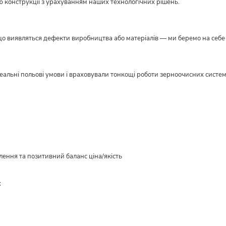
ю конструкції з урахуванням наших технологічних рішень.
кщо виявляться дефекти виробництва або матеріалів — ми беремо на себе в
реальні польові умови і враховували тонкощі роботи зерноочисних систе
ення та позитивний баланс ціна/якість
х