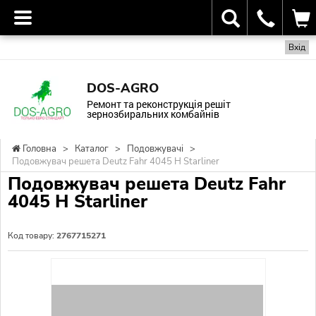
Вхід
DOS-AGRO
Ремонт та реконструкція решіт
зернозбиральних комбайнів
Головна
>
Каталог
>
Подовжувачі
>
Подовжувач решета Deutz Fahr 4045 H Starliner
Подовжувач решета Deutz Fahr
4045 H Starliner
Код товару:
2767715271