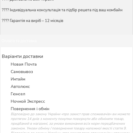
????️ Індивідуальна консультація та підбір решета під ваш комбайн
???? Гарантія на виріб – 12 місяців
Оплата та доставка
Варіанти доставки
Новая Почта
Самовывоз
Интайм
Автолюкс
Гюнсел
Ночной Экспресс
Повернення і обмін
Відповідно до закону України «про захист прав споживачів» ви можете
протягом 14 днів з моменту покупки повернути або обміняти товар,
придбаний в магазині, за умови виконання всіх норм передбачених
законом. Умови обміну / повернення товару належної якості стаття 9.
Відповідно до закону України «про захист прав споживачів»: споживач