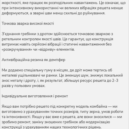
жорсткості, яке працює як розподільник навантажень. Це означає, що
при інтенсивному використанні чи великих вібраціях решета менше
деформуються, а зварні шви менш схильні до руйнування.
Точкова зварка високої якості
З’єднання гребінки з дротом здійснюється точковою зваркою з
ретельним контролем якості швів. Це гарантує, що конструкція
витримає навіть серйозні вібрації і статичні навантаження без
«розкручування» чи «відриву» елементів.
Антивібраційна резина як демпфер
Ми додаємо спеціальну гуму в місцях, де дріт може тертись об
металеві ущільнювачі чи рамки. Це зменшує шум, знижує локальний
знос металу і дроту, і, як результат, збільшує ресурс решета до 2-3
разів у польових умовах.
Індивідуальне виготовлення і ремонт
Якщо вам потрібно решето під конкретну модель комбайна — ми
виготовимо з урахуванням точних розмірів, типу зерна, умов роботи
та інтенсивності. Якщо у вас вже є решета, але вони зносилися — ми
зробимо ремонт, заміну зношених гребінок або модернізацію
конструкції з урахуванням наших технологічних рішень.