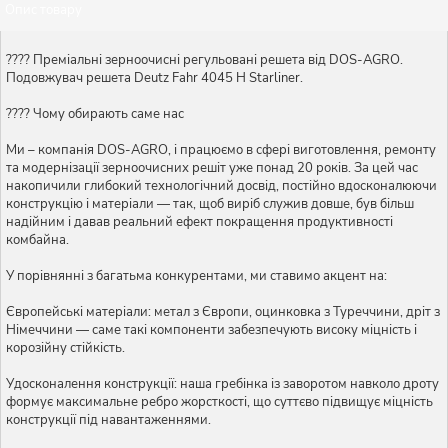
Опис товару
???? Преміальні зерноочисні регульовані решета від DOS-AGRO.
Подовжувач решета Deutz Fahr 4045 H Starliner.
???? Чому обирають саме нас
Ми – компанія DOS-AGRO, і працюємо в сфері виготовлення, ремонту
та модернізації зерноочисних решіт уже понад 20 років. За цей час
накопичили глибокий технологічний досвід, постійно вдосконалюючи
конструкцію і матеріали — так, щоб виріб служив довше, був більш
надійним і давав реальний ефект покращення продуктивності
комбайна.
У порівнянні з багатьма конкурентами, ми ставимо акцент на:
Європейські матеріали: метал з Європи, оцинковка з Туреччини, дріт з
Німеччини — саме такі компоненти забезпечують високу міцність і
корозійну стійкість.
Удосконалення конструкції: наша гребінка із заворотом навколо дроту
формує максимальне ребро жорсткості, що суттєво підвищує міцність
конструкції під навантаженнями.