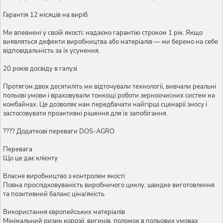
Гарантія 12 місяців на виріб
Ми впевнені у своїй якості: надаємо гарантію строком 1 рік. Якщо
виявляться дефекти виробництва або матеріалів — ми беремо на себе
відповідальність за їх усунення.
20 років досвіду в галузі
Протягом двох десятиліть ми відточували технології, вивчали реальні
польові умови і враховували тонкощі роботи зерноочисних систем на
комбайнах. Це дозволяє нам передбачати найгірші сценарії зносу і
застосовувати проактивні рішення для їх запобігання.
???? Додаткові переваги DOS-AGRO
Перевага
Що це дає клієнту
Власне виробництво з контролем якості
Повна прослідковуваність виробничого циклу, швидке виготовлення
та позитивний баланс ціна/якість
Використання європейських матеріалів
Мінімальний ризик корозії, вигинів, поломок в польових умовах