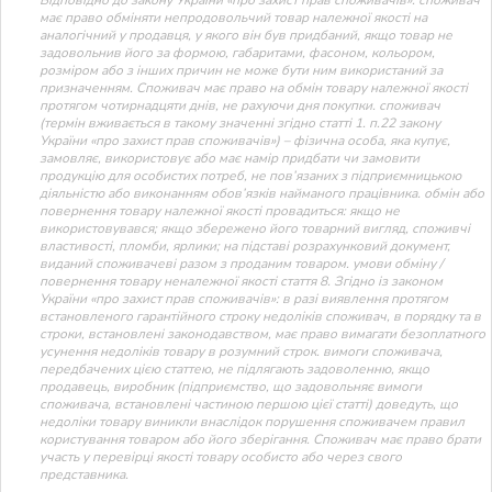
має право обміняти непродовольчий товар належної якості на
аналогічний у продавця, у якого він був придбаний, якщо товар не
задовольнив його за формою, габаритами, фасоном, кольором,
розміром або з інших причин не може бути ним використаний за
призначенням. Споживач має право на обмін товару належної якості
протягом чотирнадцяти днів, не рахуючи дня покупки. споживач
(термін вживається в такому значенні згідно статті 1. п.22 закону
України «про захист прав споживачів») – фізична особа, яка купує,
замовляє, використовує або має намір придбати чи замовити
продукцію для особистих потреб, не пов’язаних з підприємницькою
діяльністю або виконанням обов’язків найманого працівника. обмін або
повернення товару належної якості провадиться: якщо не
використовувався; якщо збережено його товарний вигляд, споживчі
властивості, пломби, ярлики; на підставі розрахунковий документ,
виданий споживачеві разом з проданим товаром. умови обміну /
повернення товару неналежної якості стаття 8. Згідно із законом
України «про захист прав споживачів»: в разі виявлення протягом
встановленого гарантійного строку недоліків споживач, в порядку та в
строки, встановлені законодавством, має право вимагати безоплатного
усунення недоліків товару в розумний строк. вимоги споживача,
передбачених цією статтею, не підлягають задоволенню, якщо
продавець, виробник (підприємство, що задовольняє вимоги
споживача, встановлені частиною першою цієї статті) доведуть, що
недоліки товару виникли внаслідок порушення споживачем правил
користування товаром або його зберігання. Споживач має право брати
участь у перевірці якості товару особисто або через свого
представника.