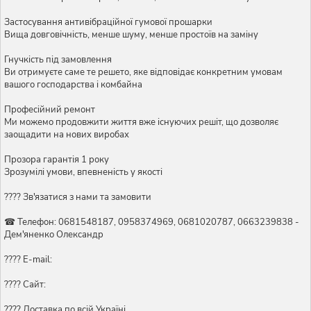
Застосування антивібраційної гумової прошарки
Вища довговічність, менше шуму, менше простоїв на заміну
Гнучкість під замовлення
Ви отримуєте саме те решето, яке відповідає конкретним умовам
вашого господарства і комбайна
Професійний ремонт
Ми можемо продовжити життя вже існуючих решіт, що дозволяє
заощадити на нових виробах
Прозора гарантія 1 року
Зрозумілі умови, впевненість у якості
???? Зв'язатися з нами та замовити
☎ Телефон: 0681548187, 0958374969, 0681020787, 0663239838 -
Дем'яненко Олександр
???? E-mail:
???? Сайт:
???? Доставка по всій Україні