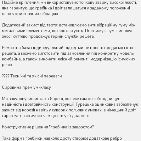
Надійне кріплення: ми використовуємо точкову зварку високої якості,
яка гарантує, що гребінка і дріт залишаться у заданому положенні
навіть при значних вібраціях.
Додатковий захист від тертя: встановлюємо антивібраційну гуму між
металевими елементами, що контактують. Це знижує шум, зменшує
знос і суттєво продовжує термін служби решета.
Ремонтна база і індивідуальний підхід: ми не просто продаємо готові
решета, а можемо виготовити під замовлення під конкретну модель
комбайна, а також виконати якісний ремонт і модернізацію існуючих
решіт.
???? Технічні та якісні переваги
Сировина преміум-класу
Ми закуповуємо метал в Європі, що вже сам по собі підвищує
надійність і довговічність конструкції. Турецька оцинковка забезпечує
захист від корозії навіть у суворих польових умовах, а німецький дріт
гарантує еластичність і міцність у з’єднаннях.
Конструктивне рішення "гребінка із заворотом"
Така форма гребінки навколо дроту створює додаткове ребро