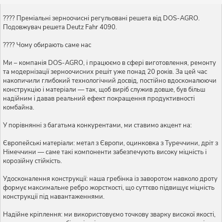
???? Преміальні зерноочисні регульовані решета від DOS-AGRO.
Подовжувач решета Deutz Fahr 4090.
???? Чому обирають саме нас
Ми – компанія DOS-AGRO, і працюємо в сфері виготовлення, ремонту
та модернізації зерноочисних решіт уже понад 20 років. За цей час
накопичили глибокий технологічний досвід, постійно вдосконалюючи
конструкцію і матеріали — так, щоб виріб служив довше, був більш
надійним і давав реальний ефект покращення продуктивності
комбайна.
У порівнянні з багатьма конкурентами, ми ставимо акцент на:
Європейські матеріали: метал з Європи, оцинковка з Туреччини, дріт з
Німеччини — саме такі компоненти забезпечують високу міцність і
корозійну стійкість.
Удосконалення конструкції: наша гребінка із заворотом навколо дроту
формує максимальне ребро жорсткості, що суттєво підвищує міцність
конструкції під навантаженнями.
Надійне кріплення: ми використовуємо точкову зварку високої якості,