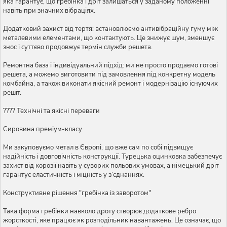
яка гарантує, що гребінка і дріт залишаться у заданому положенні
навіть при значних вібраціях.
Додатковий захист від тертя: встановлюємо антивібраційну гуму між
металевими елементами, що контактують. Це знижує шум, зменшує
знос і суттєво продовжує термін служби решета.
Ремонтна база і індивідуальний підхід: ми не просто продаємо готові
решета, а можемо виготовити під замовлення під конкретну модель
комбайна, а також виконати якісний ремонт і модернізацію існуючих
решіт.
???? Технічні та якісні переваги
Сировина преміум-класу
Ми закуповуємо метал в Європі, що вже сам по собі підвищує
надійність і довговічність конструкції. Турецька оцинковка забезпечує
захист від корозії навіть у суворих польових умовах, а німецький дріт
гарантує еластичність і міцність у з’єднаннях.
Конструктивне рішення "гребінка із заворотом"
Така форма гребінки навколо дроту створює додаткове ребро
жорсткості, яке працює як розподільник навантажень. Це означає, що