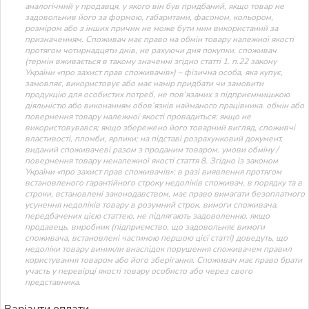
аналогічний у продавця, у якого він був придбаний, якщо товар не
задовольнив його за формою, габаритами, фасоном, кольором,
розміром або з інших причин не може бути ним використаний за
призначенням. Споживач має право на обмін товару належної якості
протягом чотирнадцяти днів, не рахуючи дня покупки. споживач
(термін вживається в такому значенні згідно статті 1. п.22 закону
України «про захист прав споживачів») – фізична особа, яка купує,
замовляє, використовує або має намір придбати чи замовити
продукцію для особистих потреб, не пов’язаних з підприємницькою
діяльністю або виконанням обов’язків найманого працівника. обмін або
повернення товару належної якості провадиться: якщо не
використовувався; якщо збережено його товарний вигляд, споживчі
властивості, пломби, ярлики; на підставі розрахунковий документ,
виданий споживачеві разом з проданим товаром. умови обміну /
повернення товару неналежної якості стаття 8. Згідно із законом
України «про захист прав споживачів»: в разі виявлення протягом
встановленого гарантійного строку недоліків споживач, в порядку та в
строки, встановлені законодавством, має право вимагати безоплатного
усунення недоліків товару в розумний строк. вимоги споживача,
передбачених цією статтею, не підлягають задоволенню, якщо
продавець, виробник (підприємство, що задовольняє вимоги
споживача, встановлені частиною першою цієї статті) доведуть, що
недоліки товару виникли внаслідок порушення споживачем правил
користування товаром або його зберігання. Споживач має право брати
участь у перевірці якості товару особисто або через свого
представника.
Варіанти оплати