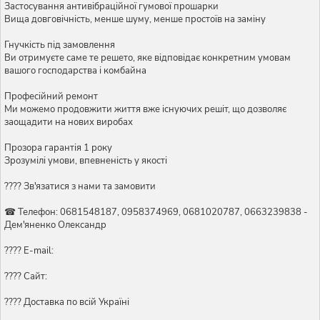
Застосування антивібраційної гумової прошарки
Вища довговічність, менше шуму, менше простоїв на заміну
Гнучкість під замовлення
Ви отримуєте саме те решето, яке відповідає конкретним умовам
вашого господарства і комбайна
Професійний ремонт
Ми можемо продовжити життя вже існуючих решіт, що дозволяє
заощадити на нових виробах
Прозора гарантія 1 року
Зрозумілі умови, впевненість у якості
???? Зв'язатися з нами та замовити
☎ Телефон: 0681548187, 0958374969, 0681020787, 0663239838 -
Дем'яненко Олександр
???? E-mail:
???? Сайт:
???? Доставка по всій Україні