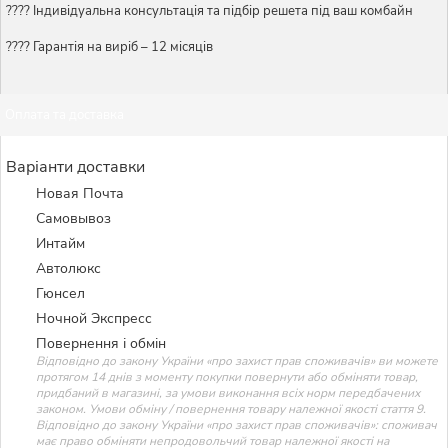
????️ Індивідуальна консультація та підбір решета під ваш комбайн
???? Гарантія на виріб – 12 місяців
Оплата та доставка
Варіанти доставки
Новая Почта
Самовывоз
Интайм
Автолюкс
Гюнсел
Ночной Экспресс
Повернення і обмін
Відповідно до закону України «про захист прав споживачів» ви можете
протягом 14 днів з моменту покупки повернути або обміняти товар,
придбаний в магазині, за умови виконання всіх норм передбачених
законом. Умови обміну / повернення товару належної якості стаття 9.
Відповідно до закону України «про захист прав споживачів»: споживач
має право обміняти непродовольчий товар належної якості на