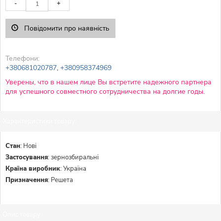
-
+
Повідомити про наявність
Телефони:
+380681020787
,
+380958374969
Уверены, что в нашем лице Вы встретите надежного партнера
для успешного совместного сотрудничества на долгие годы.
Характеристики товару:
Стан
:
Нові
Застосування
:
зернозбиральні
Країна виробник
:
Україна
Призначення
:
Решета
Опис товару