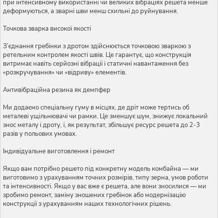
при інтенсивному використанні чи великих вібраціях решета менше
деформуються, а зварні шви менш схильні до руйнування.
Точкова зварка високої якості
З’єднання гребінки з дротом здійснюється точковою зваркою з
ретельним контролем якості швів. Це гарантує, що конструкція
витримає навіть серйозні вібрації і статичні навантаження без
«розкручування» чи «відриву» елементів.
Антивібраційна резина як демпфер
Ми додаємо спеціальну гуму в місцях, де дріт може тертись об
металеві ущільнювачі чи рамки. Це зменшує шум, знижує локальний
знос металу і дроту, і, як результат, збільшує ресурс решета до 2-3
разів у польових умовах.
Індивідуальне виготовлення і ремонт
Якщо вам потрібно решето під конкретну модель комбайна — ми
виготовимо з урахуванням точних розмірів, типу зерна, умов роботи
та інтенсивності. Якщо у вас вже є решета, але вони зносилися — ми
зробимо ремонт, заміну зношених гребінок або модернізацію
конструкції з урахуванням наших технологічних рішень.