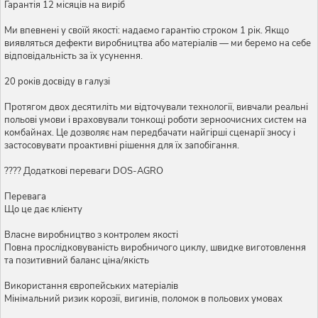
Гарантія 12 місяців на виріб
Ми впевнені у своїй якості: надаємо гарантію строком 1 рік. Якщо
виявляться дефекти виробництва або матеріалів — ми беремо на себе
відповідальність за їх усунення.
20 років досвіду в галузі
Протягом двох десятиліть ми відточували технології, вивчали реальні
польові умови і враховували тонкощі роботи зерноочисних систем на
комбайнах. Це дозволяє нам передбачати найгірші сценарії зносу і
застосовувати проактивні рішення для їх запобігання.
???? Додаткові переваги DOS-AGRO
Перевага
Що це дає клієнту
Власне виробництво з контролем якості
Повна прослідковуваність виробничого циклу, швидке виготовлення
та позитивний баланс ціна/якість
Використання європейських матеріалів
Мінімальний ризик корозії, вигинів, поломок в польових умовах