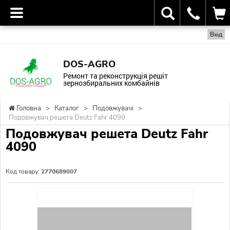
Вхід
DOS-AGRO
Ремонт та реконструкція решіт
зернозбиральних комбайнів
Головна
>
Каталог
>
Подовжувачі
>
Подовжувач решета Deutz Fahr 4090
Подовжувач решета Deutz Fahr
4090
Код товару:
2770689007