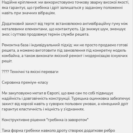
Надійне кріплення: ми використовуємо точкову зварку високої якості,
яка гарантує, що гребінка і дріт залишаться у заданому положенні
навіть при значних вібраціях.
Додатковий захист від тертя: встановлюємо антивібраційну гуму між
металевими елементами, що контактують. Це знижує шум, зменшує
знос і суттєво продовжує термін служби решета.
Ремонтна база і індивідуальний підхід: ми не просто продаємо готові
решета, а можемо виготовити під замовлення під конкретну модель
комбайна, а також виконати якісний ремонт і модернізацію існуючих
решіт.
???? Технічні та якісні переваги
Сировина преміум-класу
Ми закуповуємо метал в Європі, що вже сам по собі підвищує
надійність і довговічність конструкції. Турецька оцинковка забезпечує
захист від корозії навіть у суворих польових умовах, а німецький дріт
гарантує еластичність і міцність у з’єднаннях.
Конструктивне рішення "гребінка із заворотом"
Така форма гребінки навколо дроту створює додаткове ребро