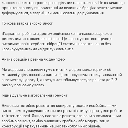
жорсткості, яке працює як розподільник навантажень. Це означає, що
при інтенсивному використанні чи великих вібраціях решета менше
деформуються, а зварні шви менш схильні до руйнування.
Точкова зварка високої якості
З’єднання гребінки з дротом здійснюється точковою зваркою з
ретельним контролем якості швів. Це гарантує, що конструкція
витримає навіть серйозні вібрації і статичні навантаження без
«розкручування» чи «відриву» елементів.
Антивібраційна резина як демпфер
Ми додаємо спеціальну гуму в місцях, де дріт може тертись об
металеві ущільнювачі чи рамки. Це зменшує шум, знижує локальний
знос металу і дроту, і, як результат, збільшує ресурс решета до 2-3
разів у польових умовах.
Індивідуальне виготовлення і ремонт
Якщо вам потрібно решето під конкретну модель комбайна — ми
виготовимо з урахуванням точних розмірів, типу зерна, умов роботи
та інтенсивності. Якщо у вас вже є решета, але вони зносилися — ми
зробимо ремонт, заміну зношених гребінок або модернізацію
конструкції з урахуванням наших технологічних рішень.