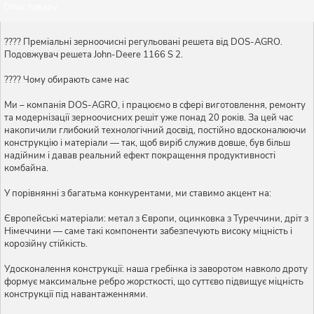
Опис товару
???? Преміальні зерноочисні регульовані решета від DOS-AGRO.
Подовжувач решета John-Deere 1166 S 2.
???? Чому обирають саме нас
Ми – компанія DOS-AGRO, і працюємо в сфері виготовлення, ремонту
та модернізації зерноочисних решіт уже понад 20 років. За цей час
накопичили глибокий технологічний досвід, постійно вдосконалюючи
конструкцію і матеріали — так, щоб виріб служив довше, був більш
надійним і давав реальний ефект покращення продуктивності
комбайна.
У порівнянні з багатьма конкурентами, ми ставимо акцент на:
Європейські матеріали: метал з Європи, оцинковка з Туреччини, дріт з
Німеччини — саме такі компоненти забезпечують високу міцність і
корозійну стійкість.
Удосконалення конструкції: наша гребінка із заворотом навколо дроту
формує максимальне ребро жорсткості, що суттєво підвищує міцність
конструкції під навантаженнями.