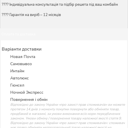
????️ Індивідуальна консультація та підбір решета під ваш комбайн
???? Гарантія на виріб – 12 місяців
Оплата та доставка
Варіанти доставки
Новая Почта
Самовывоз
Интайм
Автолюкс
Гюнсел
Ночной Экспресс
Повернення і обмін
Відповідно до закону України «про захист прав споживачів» ви можете
протягом 14 днів з моменту покупки повернути або обміняти товар,
придбаний в магазині, за умови виконання всіх норм передбачених
законом. Умови обміну / повернення товару належної якості стаття 9.
Відповідно до закону України «про захист прав споживачів»: споживач
має право обміняти непродовольчий товар належної якості на