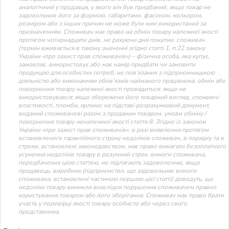
аналогічний у продавця, у якого він був придбаний, якщо товар не
задовольнив його за формою, габаритами, фасоном, кольором,
розміром або з інших причин не може бути ним використаний за
призначенням. Споживач має право на обмін товару належної якості
протягом чотирнадцяти днів, не рахуючи дня покупки. споживач
(термін вживається в такому значенні згідно статті 1. п.22 закону
України «про захист прав споживачів») – фізична особа, яка купує,
замовляє, використовує або має намір придбати чи замовити
продукцію для особистих потреб, не пов’язаних з підприємницькою
діяльністю або виконанням обов’язків найманого працівника. обмін або
повернення товару належної якості провадиться: якщо не
використовувався; якщо збережено його товарний вигляд, споживчі
властивості, пломби, ярлики; на підставі розрахунковий документ,
виданий споживачеві разом з проданим товаром. умови обміну /
повернення товару неналежної якості стаття 8. Згідно із законом
України «про захист прав споживачів»: в разі виявлення протягом
встановленого гарантійного строку недоліків споживач, в порядку та в
строки, встановлені законодавством, має право вимагати безоплатного
усунення недоліків товару в розумний строк. вимоги споживача,
передбачених цією статтею, не підлягають задоволенню, якщо
продавець, виробник (підприємство, що задовольняє вимоги
споживача, встановлені частиною першою цієї статті) доведуть, що
недоліки товару виникли внаслідок порушення споживачем правил
користування товаром або його зберігання. Споживач має право брати
участь у перевірці якості товару особисто або через свого
представника.