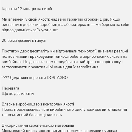
Гарантія 12 місяців на виріб
Ми впевнені у своїй якості: надаємо гарантію строком 1 рік. Якщо
виявляться дефекти виробництва або матеріалів — ми беремо на себе
відповідальність за їх усунення.
20 років досвіду в галузі
Протягом двох десятиліть ми відточували технології, вивчали реальні
польові умови і враховували тонкощі роботи зерноочисних систем на
комбайнах. Це дозволяє нам передбачати найгірші сценарії зносу і
застосовувати проактивні рішення для їх запобігання.
???? Додаткові переваги DOS-AGRO
Перевага
Що це дає клієнту
Власне виробництво з контролем якості
Повна прослідковуваність виробничого циклу, швидке виготовлення
та позитивний баланс ціна/якість
Використання європейських матеріалів
Мінімальний ризик корозії, вигинів, поломок в польових умовах