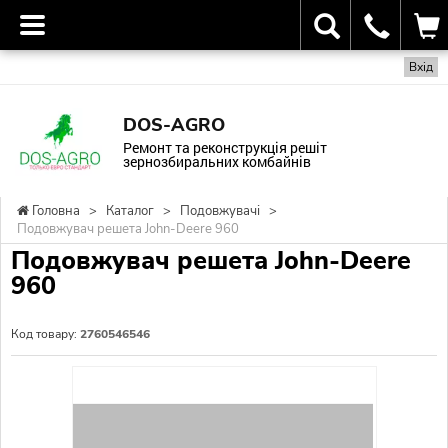
Вхід
DOS-AGRO
Ремонт та реконструкція решіт
зернозбиральних комбайнів
Головна
>
Каталог
>
Подовжувачі
>
Подовжувач решета John-Deere 960
Подовжувач решета John-Deere
960
Код товару:
2760546546