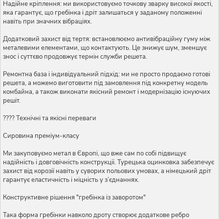
Надійне кріплення: ми використовуємо точкову зварку високої якості,
яка гарантує, що гребінка і дріт залишаться у заданому положенні
навіть при значних вібраціях.
Додатковий захист від тертя: встановлюємо антивібраційну гуму між
металевими елементами, що контактують. Це знижує шум, зменшує
знос і суттєво продовжує термін служби решета.
Ремонтна база і індивідуальний підхід: ми не просто продаємо готові
решета, а можемо виготовити під замовлення під конкретну модель
комбайна, а також виконати якісний ремонт і модернізацію існуючих
решіт.
???? Технічні та якісні переваги
Сировина преміум-класу
Ми закуповуємо метал в Європі, що вже сам по собі підвищує
надійність і довговічність конструкції. Турецька оцинковка забезпечує
захист від корозії навіть у суворих польових умовах, а німецький дріт
гарантує еластичність і міцність у з’єднаннях.
Конструктивне рішення "гребінка із заворотом"
Така форма гребінки навколо дроту створює додаткове ребро