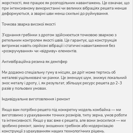
жорсткості, яке працює як розподільник навантажень. Це означає, що
при інтенсивному використанні чи великих вібраціях решета менше
деформуються, а зварні шви менш схильні до руйнування.
Точкова зварка високої якості
З’єднання гребінки з дротом здійснюється точковою зваркою з
ретельним контролем якості швів. Це гарантує, що конструкція
витримає навіть серйозні вібрації і статичні навантаження без
«розкручування» чи «відриву» елементів.
Антивібраційна резина як демпфер
Ми додаємо спеціальну гуму в місцях, де дріт може тертись об
металеві ущільнювачі чи рамки. Це зменшує шум, знижує локальний
знос металу і дроту, і, як результат, збільшує ресурс решета до 2-3
разів у польових умовах.
Індивідуальне виготовлення і ремонт
Якщо вам потрібно решето під конкретну модель комбайна — ми
виготовимо з урахуванням точних розмірів, типу зерна, умов роботи
та інтенсивності. Якщо у вас вже є решета, але вони зносилися — ми
зробимо ремонт, заміну зношених гребінок або модернізацію
конструкції з урахуванням наших технологічних рішень.