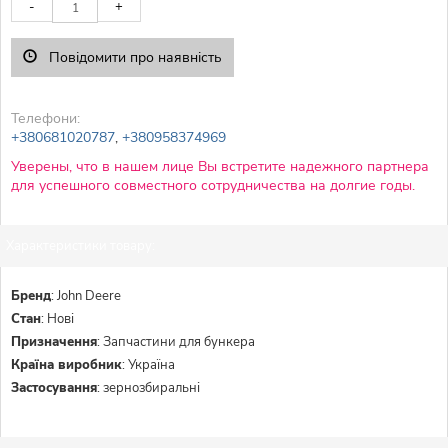
-
+
Повідомити про наявність
Телефони:
+380681020787
,
+380958374969
Уверены, что в нашем лице Вы встретите надежного партнера
для успешного совместного сотрудничества на долгие годы.
Характеристики товару:
Бренд
:
John Deere
Стан
:
Нові
Призначення
:
Запчастини для бункера
Країна виробник
:
Україна
Застосування
:
зернозбиральні