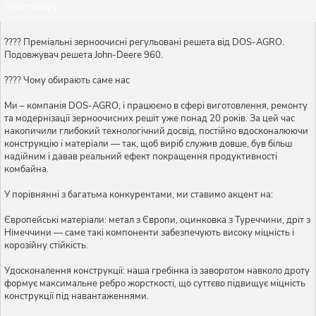
Опис товару
???? Преміальні зерноочисні регульовані решета від DOS-AGRO.
Подовжувач решета John-Deere 960.
???? Чому обирають саме нас
Ми – компанія DOS-AGRO, і працюємо в сфері виготовлення, ремонту
та модернізації зерноочисних решіт уже понад 20 років. За цей час
накопичили глибокий технологічний досвід, постійно вдосконалюючи
конструкцію і матеріали — так, щоб виріб служив довше, був більш
надійним і давав реальний ефект покращення продуктивності
комбайна.
У порівнянні з багатьма конкурентами, ми ставимо акцент на:
Європейські матеріали: метал з Європи, оцинковка з Туреччини, дріт з
Німеччини — саме такі компоненти забезпечують високу міцність і
корозійну стійкість.
Удосконалення конструкції: наша гребінка із заворотом навколо дроту
формує максимальне ребро жорсткості, що суттєво підвищує міцність
конструкції під навантаженнями.