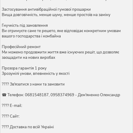
Застосування антивібраційної гумової прошарки
Вища довговічність, менше шуму, менше простоїв на заміну
Гнучкість під замовлення
Ви отримуєте саме те решето, яке відповідає конкретним умовам
вашого господарства і комбайна
Професійний ремонт
Ми можемо продовжити життя вже існуючих решіт, що дозволяє
заощадити на нових виробах
Прозора гарантія 1 року
Зрозумілі умови, впевненість у якості
???? Зв'язатися з нами та замовити
☎ Телефон: 0681548187, 0958374969 - Дем'яненко Олександр
???? E-mail:
???? Сайт:
???? Доставка по всій Україні