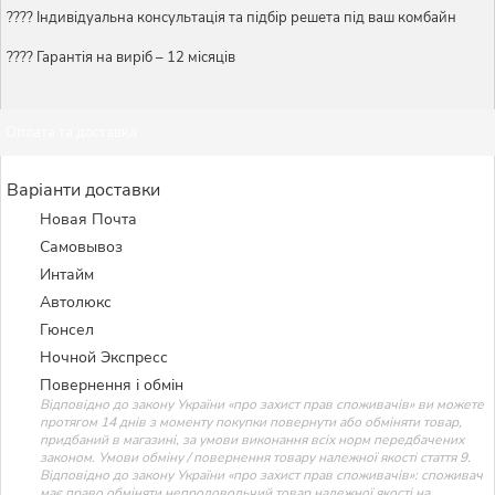
????️ Індивідуальна консультація та підбір решета під ваш комбайн
???? Гарантія на виріб – 12 місяців
Оплата та доставка
Варіанти доставки
Новая Почта
Самовывоз
Интайм
Автолюкс
Гюнсел
Ночной Экспресс
Повернення і обмін
Відповідно до закону України «про захист прав споживачів» ви можете
протягом 14 днів з моменту покупки повернути або обміняти товар,
придбаний в магазині, за умови виконання всіх норм передбачених
законом. Умови обміну / повернення товару належної якості стаття 9.
Відповідно до закону України «про захист прав споживачів»: споживач
має право обміняти непродовольчий товар належної якості на