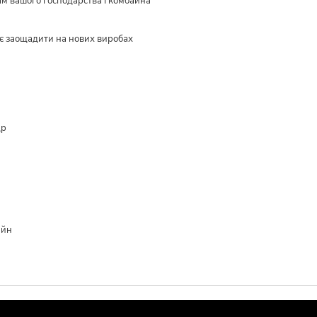
ам вашого господарства і комбайна
є заощадити на нових виробах
др
айн