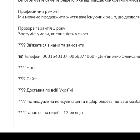
Ви отримуєте саме те решето, яке відповідає конкретним умов
Професійний ремонт
Ми можемо продовжити життя вже існуючих решіт, що дозволя
Прозора гарантія 1 року
Зрозумілі умови, впевненість у якості
???? Зв'язатися з нами та замовити
☎ Телефон: 0681548187, 0958374969 - Дем'яненко Олексан
???? E-mail:
???? Сайт:
???? Доставка по всій Україні
????️ Індивідуальна консультація та підбір решета під ваш комб
???? Гарантія на виріб – 12 місяців