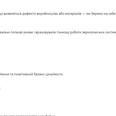
кщо виявляться дефекти виробництва або матеріалів — ми беремо на себе в
реальні польові умови і враховували тонкощі роботи зерноочисних систе
ення та позитивний баланс ціна/якість
х