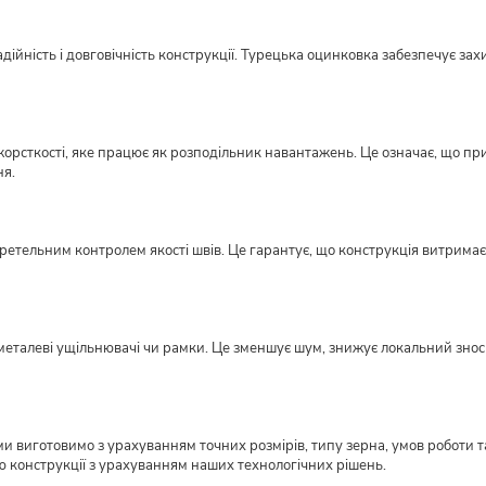
ійність і довговічність конструкції. Турецька оцинковка забезпечує захи
орсткості, яке працює як розподільник навантажень. Це означає, що пр
ня.
етельним контролем якості швів. Це гарантує, що конструкція витримає н
металеві ущільнювачі чи рамки. Це зменшує шум, знижує локальний знос ме
виготовимо з урахуванням точних розмірів, типу зерна, умов роботи та
ю конструкції з урахуванням наших технологічних рішень.