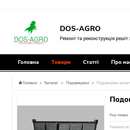
DOS-AGRO
Ремонт та реконструкція решіт
Головна
Товари
Статті
Про на
Головна
>
Каталог
>
Подовжувачі
>
Подовжувач решет
Подо
Код товару:
Наявність: