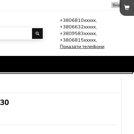
Вхід
+3806810xxxxx,
+3806632xxxxx,
+3809583xxxxx,
+3806815xxxxx,
Показати телефони
 30