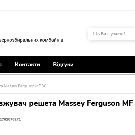
 зернозбиральних комбайнів
с
Контакти
Відгуки
а Massey Ferguson MF 30
вжувач решета Massey Ferguson MF
2762078271