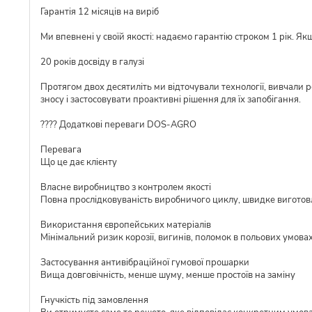
Гарантія 12 місяців на виріб
Ми впевнені у своїй якості: надаємо гарантію строком 1 рік. Я
20 років досвіду в галузі
Протягом двох десятиліть ми відточували технології, вивчали 
зносу і застосовувати проактивні рішення для їх запобігання.
???? Додаткові переваги DOS-AGRO
Перевага
Що це дає клієнту
Власне виробництво з контролем якості
Повна прослідковуваність виробничого циклу, швидке виготовл
Використання європейських матеріалів
Мінімальний ризик корозії, вигинів, поломок в польових умова
Застосування антивібраційної гумової прошарки
Вища довговічність, менше шуму, менше простоїв на заміну
Гнучкість під замовлення