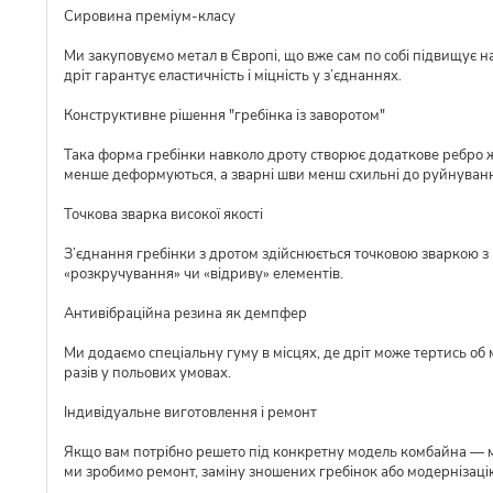
Сировина преміум-класу
Ми закуповуємо метал в Європі, що вже сам по собі підвищує над
дріт гарантує еластичність і міцність у з’єднаннях.
Конструктивне рішення "гребінка із заворотом"
Така форма гребінки навколо дроту створює додаткове ребро ж
менше деформуються, а зварні шви менш схильні до руйнуван
Точкова зварка високої якості
З’єднання гребінки з дротом здійснюється точковою зваркою з р
«розкручування» чи «відриву» елементів.
Антивібраційна резина як демпфер
Ми додаємо спеціальну гуму в місцях, де дріт може тертись об 
разів у польових умовах.
Індивідуальне виготовлення і ремонт
Якщо вам потрібно решето під конкретну модель комбайна — ми 
ми зробимо ремонт, заміну зношених гребінок або модернізаці