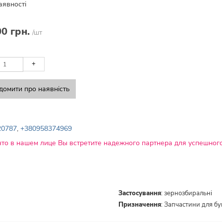
аявності
00 грн.
/шт
+
домити про наявність
20787
,
+380958374969
что в нашем лице Вы встретите надежного партнера для успешного
Застосування
:
зернозбиральні
Призначення
:
Запчастини для б