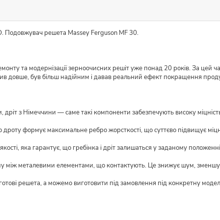
O. Подовжувач решета Massey Ferguson MF 30.
монту та модернізації зерноочисних решіт уже понад 20 років. За цей ч
жив довше, був більш надійним і давав реальний ефект покращення прод
 дріт з Німеччини — саме такі компоненти забезпечують високу міцність і
о дроту формує максимальне ребро жорсткості, що суттєво підвищує міцн
кості, яка гарантує, що гребінка і дріт залишаться у заданому положенні
му між металевими елементами, що контактують. Це знижує шум, зменшує
 готові решета, а можемо виготовити під замовлення під конкретну моде