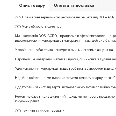
Опис товару
Оплата та доставка
???? Преміальні зерноочисні регульовані решета від DOS-AGR
???? Чому обирають саме нас
Ми – компанія DOS-AGRO, і працюємо в сфері виготовлення, ре
вдосконалюючи конструкцію і матеріали — так, щоб виріб слу
У порівнянні з багатьма конкурентами, ми ставимо акцент на:
Європейські матеріали: метал з Європи, оцинковка з Туреччини,
Удосконалення конструкції: наша гребінка із заворотом навкол
Надійне кріплення: ми використовуємо точкову зварку високої я
Додатковий захист від тертя: встановлюємо антивібраційну гу
Ремонтна база і індивідуальний підхід: ми не просто продаємо
існуючих решіт.
???? Технічні та якісні переваги