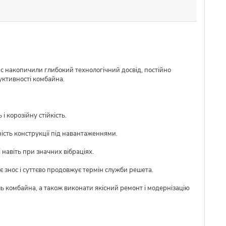
ас накопичили глибокий технологічний досвід, постійно
уктивності комбайна.
 корозійну стійкість.
ість конструкції під навантаженнями.
 навіть при значних вібраціях.
 знос і суттєво продовжує термін служби решета.
ль комбайна, а також виконати якісний ремонт і модернізацію