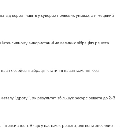
ст від корозії навіть у суворих польових умовах, а німецький
и інтенсивному використанні чи великих вібраціях решета
авіть серйозні вібрації і статичні навантаження без
талу і дроту, і, як результат, збільшує ресурс решета до 2-3
 інтенсивності. Якщо у вас вже є решета, але вони зносилися —