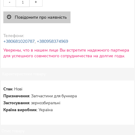
-
+
Повідомити про наявність
Телефони:
+380681020787
,
+380958374969
Уверены, что в нашем лице Вы встретите надежного партнера
для успешного совместного сотрудничества на долгие годы.
Характеристики товару:
Стан
:
Нові
Призначення
:
Запчастини для бункера
Застосування
:
зернозбиральні
Країна виробник
:
Україна
Опис товару