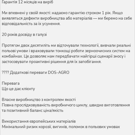
Гарантія 12 місяців на виріб
Ми впевнені у своїй якості: надаємо гарантію строком 1 рік. Якщо
виявляться дефекти виробництва або матеріалів — ми беремо на себе
відповідальність за їх усунення.
20 років досвіду в галузі
Протягом двох десятиліть ми відточували технології, вивчали реальні
польові умови і враховували тонкощі роботи зерноочисних систем на
комбайнах. Це дозволяє нам передбачати найгірші сценарії зносу і
застосовувати проактивні рішення для їх запобігання.
???? Додаткові переваги DOS-AGRO
Перевага
Що це дає клієнту
Власне виробництво з контролем якості
Повна прослідковуваність виробничого циклу, швидке виготовлення
та позитивний баланс ціна/якість
Використання європейських матеріалів
Мінімальний ризик корозії, вигинів, поломок в польових умовах