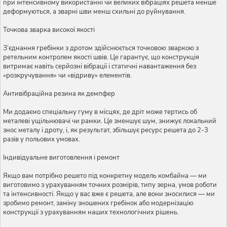
при інтенсивному використанні чи великих вібраціях решета менше
деформуються, а зварні шви менш схильні до руйнування.
Точкова зварка високої якості
З’єднання гребінки з дротом здійснюється точковою зваркою з
ретельним контролем якості швів. Це гарантує, що конструкція
витримає навіть серйозні вібрації і статичні навантаження без
«розкручування» чи «відриву» елементів.
Антивібраційна резина як демпфер
Ми додаємо спеціальну гуму в місцях, де дріт може тертись об
металеві ущільнювачі чи рамки. Це зменшує шум, знижує локальний
знос металу і дроту, і, як результат, збільшує ресурс решета до 2-3
разів у польових умовах.
Індивідуальне виготовлення і ремонт
Якщо вам потрібно решето під конкретну модель комбайна — ми
виготовимо з урахуванням точних розмірів, типу зерна, умов роботи
та інтенсивності. Якщо у вас вже є решета, але вони зносилися — ми
зробимо ремонт, заміну зношених гребінок або модернізацію
конструкції з урахуванням наших технологічних рішень.