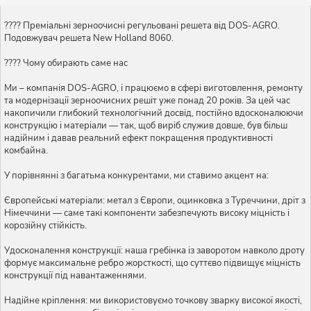
???? Преміальні зерноочисні регульовані решета від DOS-AGRO.
Подовжувач решета New Holland 8060.
???? Чому обирають саме нас
Ми – компанія DOS-AGRO, і працюємо в сфері виготовлення, ремонту
та модернізації зерноочисних решіт уже понад 20 років. За цей час
накопичили глибокий технологічний досвід, постійно вдосконалюючи
конструкцію і матеріали — так, щоб виріб служив довше, був більш
надійним і давав реальний ефект покращення продуктивності
комбайна.
У порівнянні з багатьма конкурентами, ми ставимо акцент на:
Європейські матеріали: метал з Європи, оцинковка з Туреччини, дріт з
Німеччини — саме такі компоненти забезпечують високу міцність і
корозійну стійкість.
Удосконалення конструкції: наша гребінка із заворотом навколо дроту
формує максимальне ребро жорсткості, що суттєво підвищує міцність
конструкції під навантаженнями.
Надійне кріплення: ми використовуємо точкову зварку високої якості,