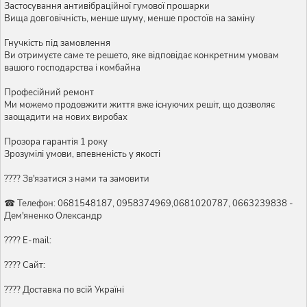
Застосування антивібраційної гумової прошарки
Вища довговічність, менше шуму, менше простоїв на заміну
Гнучкість під замовлення
Ви отримуєте саме те решето, яке відповідає конкретним умовам
вашого господарства і комбайна
Професійний ремонт
Ми можемо продовжити життя вже існуючих решіт, що дозволяє
заощадити на нових виробах
Прозора гарантія 1 року
Зрозумілі умови, впевненість у якості
???? Зв'язатися з нами та замовити
☎ Телефон: 0681548187, 0958374969,0681020787, 0663239838 -
Дем'яненко Олександр
???? E-mail:
???? Сайт:
???? Доставка по всій Україні