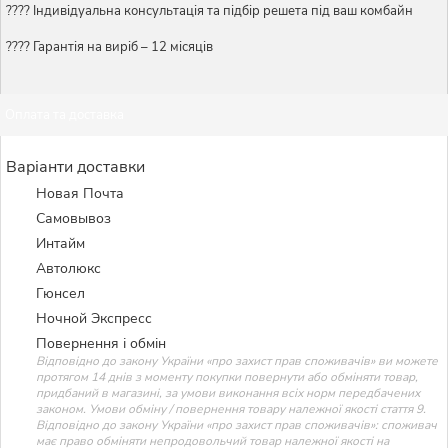
????️ Індивідуальна консультація та підбір решета під ваш комбайн
???? Гарантія на виріб – 12 місяців
Оплата та доставка
Варіанти доставки
Новая Почта
Самовывоз
Интайм
Автолюкс
Гюнсел
Ночной Экспресс
Повернення і обмін
Відповідно до закону України «про захист прав споживачів» ви можете
протягом 14 днів з моменту покупки повернути або обміняти товар,
придбаний в магазині, за умови виконання всіх норм передбачених
законом. Умови обміну / повернення товару належної якості стаття 9.
Відповідно до закону України «про захист прав споживачів»: споживач
має право обміняти непродовольчий товар належної якості на