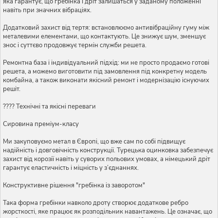
яка гарантує, що гребінка і дріт залишаться у заданому положенні
навіть при значних вібраціях.
Додатковий захист від тертя: встановлюємо антивібраційну гуму між
металевими елементами, що контактують. Це знижує шум, зменшує
знос і суттєво продовжує термін служби решета.
Ремонтна база і індивідуальний підхід: ми не просто продаємо готові
решета, а можемо виготовити під замовлення під конкретну модель
комбайна, а також виконати якісний ремонт і модернізацію існуючих
решіт.
???? Технічні та якісні переваги
Сировина преміум-класу
Ми закуповуємо метал в Європі, що вже сам по собі підвищує
надійність і довговічність конструкції. Турецька оцинковка забезпечує
захист від корозії навіть у суворих польових умовах, а німецький дріт
гарантує еластичність і міцність у з’єднаннях.
Конструктивне рішення "гребінка із заворотом"
Така форма гребінки навколо дроту створює додаткове ребро
жорсткості, яке працює як розподільник навантажень. Це означає, що