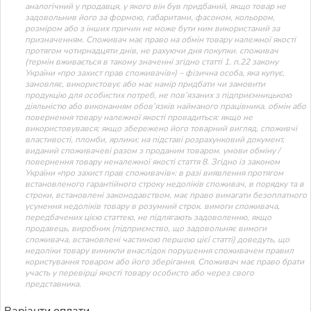
аналогічний у продавця, у якого він був придбаний, якщо товар не
задовольнив його за формою, габаритами, фасоном, кольором,
розміром або з інших причин не може бути ним використаний за
призначенням. Споживач має право на обмін товару належної якості
протягом чотирнадцяти днів, не рахуючи дня покупки. споживач
(термін вживається в такому значенні згідно статті 1. п.22 закону
України «про захист прав споживачів») – фізична особа, яка купує,
замовляє, використовує або має намір придбати чи замовити
продукцію для особистих потреб, не пов’язаних з підприємницькою
діяльністю або виконанням обов’язків найманого працівника. обмін або
повернення товару належної якості провадиться: якщо не
використовувався; якщо збережено його товарний вигляд, споживчі
властивості, пломби, ярлики; на підставі розрахунковий документ,
виданий споживачеві разом з проданим товаром. умови обміну /
повернення товару неналежної якості стаття 8. Згідно із законом
України «про захист прав споживачів»: в разі виявлення протягом
встановленого гарантійного строку недоліків споживач, в порядку та в
строки, встановлені законодавством, має право вимагати безоплатного
усунення недоліків товару в розумний строк. вимоги споживача,
передбачених цією статтею, не підлягають задоволенню, якщо
продавець, виробник (підприємство, що задовольняє вимоги
споживача, встановлені частиною першою цієї статті) доведуть, що
недоліки товару виникли внаслідок порушення споживачем правил
користування товаром або його зберігання. Споживач має право брати
участь у перевірці якості товару особисто або через свого
представника.
Варіанти оплати