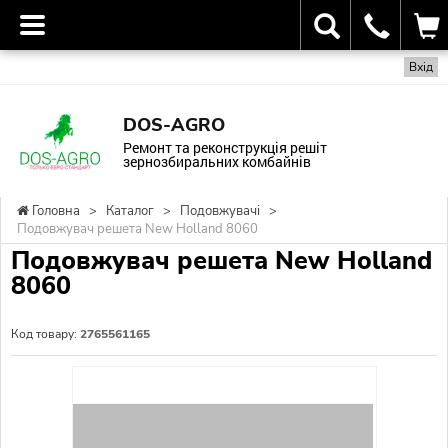
Вхід
DOS-AGRO
Ремонт та реконструкція решіт
зернозбиральних комбайнів
Головна
>
Каталог
>
Подовжувачі
>
Подовжувач решета New Holland 8060
Подовжувач решета New Holland
8060
Код товару:
2765561165