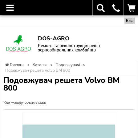
Вхід
DOS-AGRO
Ремонт та реконструкція решіт
зернозбиральних комбайнів
Головна
>
Каталог
>
Подовжувачі
>
Подовжувач решета Volvo BM 800
Подовжувач решета Volvo BM
800
Код товару:
2764976660