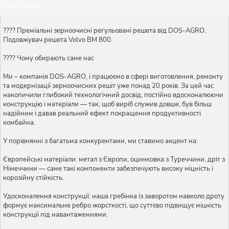
Опис товару
???? Преміальні зерноочисні регульовані решета від DOS-AGRO.
Подовжувач решета Volvo BM 800.
???? Чому обирають саме нас
Ми – компанія DOS-AGRO, і працюємо в сфері виготовлення, ремонту
та модернізації зерноочисних решіт уже понад 20 років. За цей час
накопичили глибокий технологічний досвід, постійно вдосконалюючи
конструкцію і матеріали — так, щоб виріб служив довше, був більш
надійним і давав реальний ефект покращення продуктивності
комбайна.
У порівнянні з багатьма конкурентами, ми ставимо акцент на:
Європейські матеріали: метал з Європи, оцинковка з Туреччини, дріт з
Німеччини — саме такі компоненти забезпечують високу міцність і
корозійну стійкість.
Удосконалення конструкції: наша гребінка із заворотом навколо дроту
формує максимальне ребро жорсткості, що суттєво підвищує міцність
конструкції під навантаженнями.