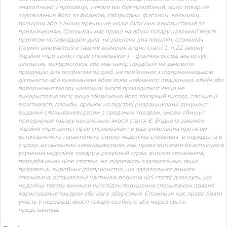
аналогічний у продавця, у якого він був придбаний, якщо товар не
задовольнив його за формою, габаритами, фасоном, кольором,
розміром або з інших причин не може бути ним використаний за
призначенням. Споживач має право на обмін товару належної якості
протягом чотирнадцяти днів, не рахуючи дня покупки. споживач
(термін вживається в такому значенні згідно статті 1. п.22 закону
України «про захист прав споживачів») – фізична особа, яка купує,
замовляє, використовує або має намір придбати чи замовити
продукцію для особистих потреб, не пов’язаних з підприємницькою
діяльністю або виконанням обов’язків найманого працівника. обмін або
повернення товару належної якості провадиться: якщо не
використовувався; якщо збережено його товарний вигляд, споживчі
властивості, пломби, ярлики; на підставі розрахунковий документ,
виданий споживачеві разом з проданим товаром. умови обміну /
повернення товару неналежної якості стаття 8. Згідно із законом
України «про захист прав споживачів»: в разі виявлення протягом
встановленого гарантійного строку недоліків споживач, в порядку та в
строки, встановлені законодавством, має право вимагати безоплатного
усунення недоліків товару в розумний строк. вимоги споживача,
передбачених цією статтею, не підлягають задоволенню, якщо
продавець, виробник (підприємство, що задовольняє вимоги
споживача, встановлені частиною першою цієї статті) доведуть, що
недоліки товару виникли внаслідок порушення споживачем правил
користування товаром або його зберігання. Споживач має право брати
участь у перевірці якості товару особисто або через свого
представника.