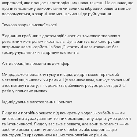
жорсткості, яке працює як розподільник навантажень. Це означає, що
при інтенсивному використанні чи великих вібраціях решета менше
деформуються, а зварні шви менш схильні до руйнування.
Точкова зварка високої якості
З’єднання гребінки з дротом здійснюється точковою зваркою з
ретельним контролем якості швів. Це гарантує, що конструкція
витримає навіть серйозні вібрації і статичні навантаження без
«розкручування» чи «відриву» елементів.
Антивібраційна резина як демпфер
Ми додаємо спеціальну гуму в місцях, де дріт може тертись об
металеві ущільнювачі чи рамки. Це зменшує шум, знижує локальний
знос металу і дроту, і, як результат, збільшує ресурс решета до 2-3
разів у польових умовах.
Індивідуальне виготовлення і ремонт
Якщо вам потрібно решето під конкретну модель комбайна — ми
виготовимо з урахуванням точних розмірів, типу зерна, умов роботи
та інтенсивності. Якщо у вас вже є решета, але вони зносилися — ми
зробимо ремонт, заміну зношених гребінок або модернізацію
конструкції з урахуванням наших технологічних рішень.