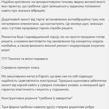
Надійне кріплення: ми використовуємо точкову зварку високої якості,
яка гарантує, що гребінка і дріт залишаться у заданому положенні
навіть при значних вібраціях.
Додатковий захист від тертя: встановлюємо антивібраційну гуму між
металевими елементами, що контактують. Це знижує шум, зменшує
знос і суттєво продовжує термін служби решета.
Ремонтна база і індивідуальний підхід: ми не просто продаємо готові
решета, а можемо виготовити під замовлення під конкретну модель
комбайна, а також виконати якісний ремонт і модернізацію існуючих
решіт.
???? Технічні та якісні переваги
Сировина преміум-класу
Ми закуповуємо метал в Європі, що вже сам по собі підвищує
надійність і довговічність конструкції. Турецька оцинковка забезпечує
захист від корозії навіть у суворих польових умовах, а німецький дріт
гарантує еластичність і міцність у з’єднаннях.
Конструктивне рішення "гребінка із заворотом"
Така форма гребінки навколо дроту створює додаткове ребро