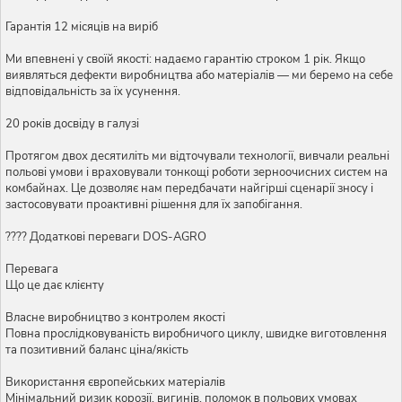
Гарантія 12 місяців на виріб
Ми впевнені у своїй якості: надаємо гарантію строком 1 рік. Якщо
виявляться дефекти виробництва або матеріалів — ми беремо на себе
відповідальність за їх усунення.
20 років досвіду в галузі
Протягом двох десятиліть ми відточували технології, вивчали реальні
польові умови і враховували тонкощі роботи зерноочисних систем на
комбайнах. Це дозволяє нам передбачати найгірші сценарії зносу і
застосовувати проактивні рішення для їх запобігання.
???? Додаткові переваги DOS-AGRO
Перевага
Що це дає клієнту
Власне виробництво з контролем якості
Повна прослідковуваність виробничого циклу, швидке виготовлення
та позитивний баланс ціна/якість
Використання європейських матеріалів
Мінімальний ризик корозії, вигинів, поломок в польових умовах