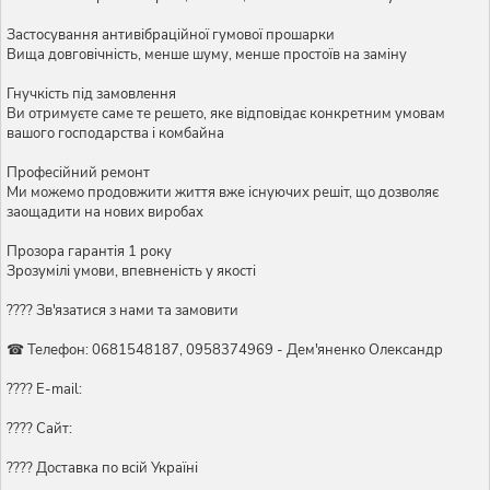
Застосування антивібраційної гумової прошарки
Вища довговічність, менше шуму, менше простоїв на заміну
Гнучкість під замовлення
Ви отримуєте саме те решето, яке відповідає конкретним умовам
вашого господарства і комбайна
Професійний ремонт
Ми можемо продовжити життя вже існуючих решіт, що дозволяє
заощадити на нових виробах
Прозора гарантія 1 року
Зрозумілі умови, впевненість у якості
???? Зв'язатися з нами та замовити
☎ Телефон: 0681548187, 0958374969 - Дем'яненко Олександр
???? E-mail:
???? Сайт:
???? Доставка по всій Україні