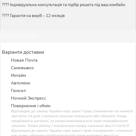
????️ Індивідуальна консультація та підбір решета під ваш комбайн
???? Гарантія на виріб – 12 місяців
Оплата та доставка
Варіанти доставки
Новая Почта
Самовывоз
Интайм
Автолюкс
Гюнсел
Ночной Экспресс
Повернення і обмін
Відповідно до закону України «про захист прав споживачів» ви можете
протягом 14 днів з моменту покупки повернути або обміняти товар,
придбаний в магазині, за умови виконання всіх норм передбачених
законом. Умови обміну / повернення товару належної якості стаття 9.
Відповідно до закону України «про захист прав споживачів»: споживач
має право обміняти непродовольчий товар належної якості на