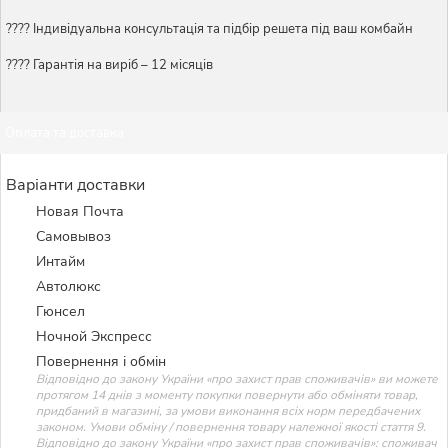
????️ Індивідуальна консультація та підбір решета під ваш комбайн
???? Гарантія на виріб – 12 місяців
Оплата та доставка
Варіанти доставки
Новая Почта
Самовывоз
Интайм
Автолюкс
Гюнсел
Ночной Экспресс
Повернення і обмін
Відповідно до закону України «про захист прав споживачів» ви можете
протягом 14 днів з моменту покупки повернути або обміняти товар,
придбаний в магазині, за умови виконання всіх норм передбачених
законом. Умови обміну / повернення товару належної якості стаття 9.
Відповідно до закону України «про захист прав споживачів»: споживач