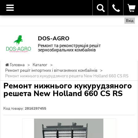
Вхід
DOS-AGRO
Ремонт та реконструкція решіт
зернозбиральних комбайнів
Головна
>
Каталог
>
Ремонт решіт імпортних і вітчизняних комбайнів
>
Ремонт нижнього кукурудзяного решета New Holland 660 CS RS
Ремонт нижнього кукурудзяного
решета New Holland 660 CS RS
Код товару:
2816297455