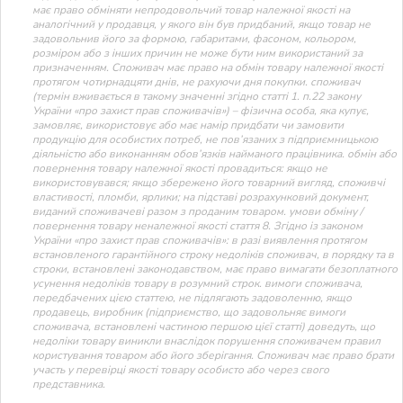
має право обміняти непродовольчий товар належної якості на
аналогічний у продавця, у якого він був придбаний, якщо товар не
задовольнив його за формою, габаритами, фасоном, кольором,
розміром або з інших причин не може бути ним використаний за
призначенням. Споживач має право на обмін товару належної якості
протягом чотирнадцяти днів, не рахуючи дня покупки. споживач
(термін вживається в такому значенні згідно статті 1. п.22 закону
України «про захист прав споживачів») – фізична особа, яка купує,
замовляє, використовує або має намір придбати чи замовити
продукцію для особистих потреб, не пов’язаних з підприємницькою
діяльністю або виконанням обов’язків найманого працівника. обмін або
повернення товару належної якості провадиться: якщо не
використовувався; якщо збережено його товарний вигляд, споживчі
властивості, пломби, ярлики; на підставі розрахунковий документ,
виданий споживачеві разом з проданим товаром. умови обміну /
повернення товару неналежної якості стаття 8. Згідно із законом
України «про захист прав споживачів»: в разі виявлення протягом
встановленого гарантійного строку недоліків споживач, в порядку та в
строки, встановлені законодавством, має право вимагати безоплатного
усунення недоліків товару в розумний строк. вимоги споживача,
передбачених цією статтею, не підлягають задоволенню, якщо
продавець, виробник (підприємство, що задовольняє вимоги
споживача, встановлені частиною першою цієї статті) доведуть, що
недоліки товару виникли внаслідок порушення споживачем правил
користування товаром або його зберігання. Споживач має право брати
участь у перевірці якості товару особисто або через свого
представника.