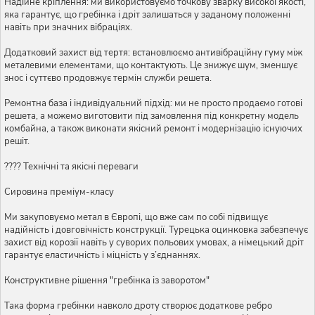
Надійне кріплення: ми використовуємо точкову зварку високої якості,
яка гарантує, що гребінка і дріт залишаться у заданому положенні
навіть при значних вібраціях.
Додатковий захист від тертя: встановлюємо антивібраційну гуму між
металевими елементами, що контактують. Це знижує шум, зменшує
знос і суттєво продовжує термін служби решета.
Ремонтна база і індивідуальний підхід: ми не просто продаємо готові
решета, а можемо виготовити під замовлення під конкретну модель
комбайна, а також виконати якісний ремонт і модернізацію існуючих
решіт.
???? Технічні та якісні переваги
Сировина преміум-класу
Ми закуповуємо метал в Європі, що вже сам по собі підвищує
надійність і довговічність конструкції. Турецька оцинковка забезпечує
захист від корозії навіть у суворих польових умовах, а німецький дріт
гарантує еластичність і міцність у з’єднаннях.
Конструктивне рішення "гребінка із заворотом"
Така форма гребінки навколо дроту створює додаткове ребро