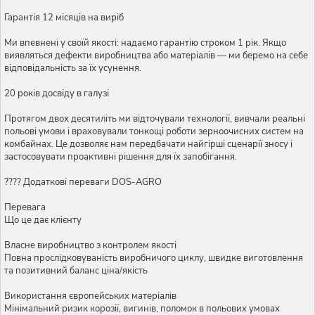
Гарантія 12 місяців на виріб
Ми впевнені у своїй якості: надаємо гарантію строком 1 рік. Якщо
виявляться дефекти виробництва або матеріалів — ми беремо на себе
відповідальність за їх усунення.
20 років досвіду в галузі
Протягом двох десятиліть ми відточували технології, вивчали реальні
польові умови і враховували тонкощі роботи зерноочисних систем на
комбайнах. Це дозволяє нам передбачати найгірші сценарії зносу і
застосовувати проактивні рішення для їх запобігання.
???? Додаткові переваги DOS-AGRO
Перевага
Що це дає клієнту
Власне виробництво з контролем якості
Повна прослідковуваність виробничого циклу, швидке виготовлення
та позитивний баланс ціна/якість
Використання європейських матеріалів
Мінімальний ризик корозії, вигинів, поломок в польових умовах