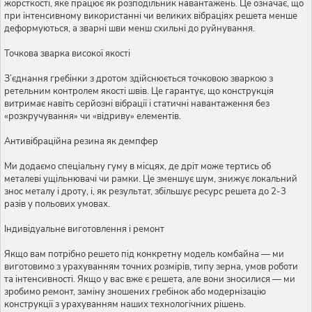
жорсткості, яке працює як розподільник навантажень. Це означає, що
при інтенсивному використанні чи великих вібраціях решета менше
деформуються, а зварні шви менш схильні до руйнування.
Точкова зварка високої якості
З’єднання гребінки з дротом здійснюється точковою зваркою з
ретельним контролем якості швів. Це гарантує, що конструкція
витримає навіть серйозні вібрації і статичні навантаження без
«розкручування» чи «відриву» елементів.
Антивібраційна резина як демпфер
Ми додаємо спеціальну гуму в місцях, де дріт може тертись об
металеві ущільнювачі чи рамки. Це зменшує шум, знижує локальний
знос металу і дроту, і, як результат, збільшує ресурс решета до 2-3
разів у польових умовах.
Індивідуальне виготовлення і ремонт
Якщо вам потрібно решето під конкретну модель комбайна — ми
виготовимо з урахуванням точних розмірів, типу зерна, умов роботи
та інтенсивності. Якщо у вас вже є решета, але вони зносилися — ми
зробимо ремонт, заміну зношених гребінок або модернізацію
конструкції з урахуванням наших технологічних рішень.