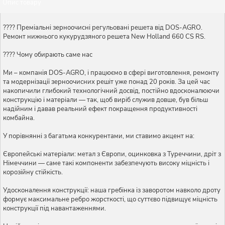
Опис товару
???? Преміальні зерноочисні регульовані решета від DOS-AGRO.
Ремонт нижнього кукурудзяного решета New Holland 660 CS RS.
???? Чому обирають саме нас
Ми – компанія DOS-AGRO, і працюємо в сфері виготовлення, ремонту
та модернізації зерноочисних решіт уже понад 20 років. За цей час
накопичили глибокий технологічний досвід, постійно вдосконалюючи
конструкцію і матеріали — так, щоб виріб служив довше, був більш
надійним і давав реальний ефект покращення продуктивності
комбайна.
У порівнянні з багатьма конкурентами, ми ставимо акцент на:
Європейські матеріали: метал з Європи, оцинковка з Туреччини, дріт з
Німеччини — саме такі компоненти забезпечують високу міцність і
корозійну стійкість.
Удосконалення конструкції: наша гребінка із заворотом навколо дроту
формує максимальне ребро жорсткості, що суттєво підвищує міцність
конструкції під навантаженнями.