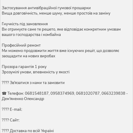
Застосування антивібраційної гумової прошарки
Вища довговічність, менше шуму, менше простоїв на заміну
Гнучкість під замовлення
Ви отримуєте саме те решето, яке відповідає конкретним умовам
вашого господарства і комбайна
Професійний ремонт
Ми можемо продовжити життя вже існуючих решіт, що дозволяє
заощадити на нових виробах
Прозора гарантія 1 року
Зрозумілі умови, впевненість у якості
???? Зв'язатися з нами та замовити
☎ Телефон: 0681548187, 0958374969, 0681020787, 0663239838 -
Дем'яненко Олександр
???? E-mail:
???? Сайт:
???? Доставка по всій Україні