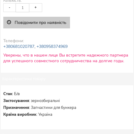
Кількість:
-
+
Повідомити про наявність
Телефони:
+380681020787
,
+380958374969
Уверены, что в нашем лице Вы встретите надежного партнера
для успешного совместного сотрудничества на долгие годы.
Характеристики товару:
Стан
:
Б/в
Застосування
:
зернозбиральні
Призначення
:
Запчастини для бункера
Країна виробник
:
Україна