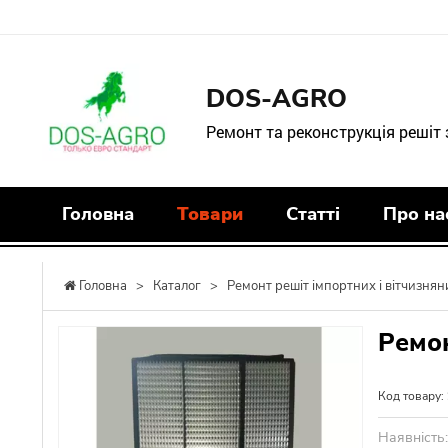
DOS-AGRO
Ремонт та реконструкція решіт
Головна
Товари
Статті
Про на
Головна
>
Каталог
>
Ремонт решіт імпортних і вітчизнян
Ремо
Код товару:
Наявність: