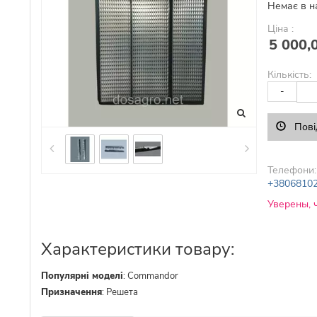
Немає в н
Ціна :
5 000,
Кількість:
-
Пові
Телефони:
+3806810
Уверены, 
Характеристики товару:
Популярні моделі
:
Commandor
Призначення
:
Решета