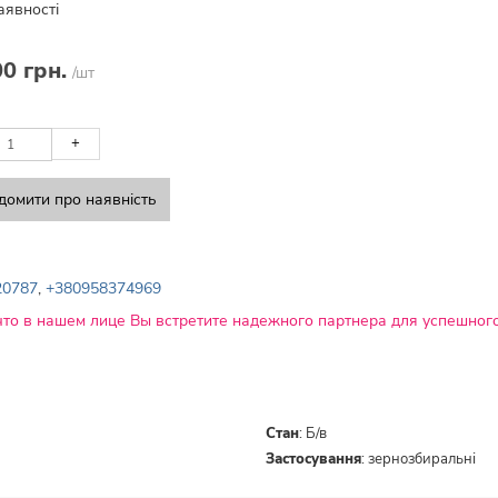
аявності
00 грн.
/шт
+
домити про наявність
20787
,
+380958374969
что в нашем лице Вы встретите надежного партнера для успешного
Стан
:
Б/в
Застосування
:
зернозбиральні