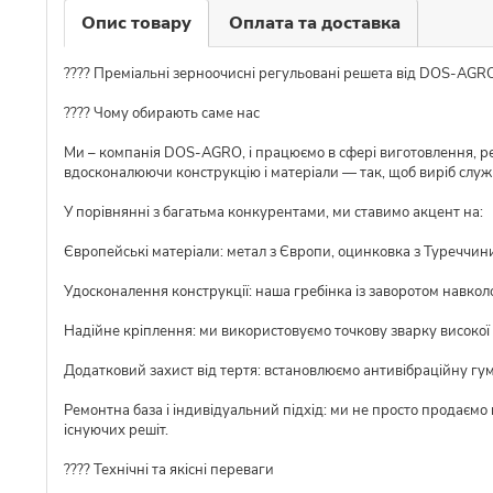
Опис товару
Оплата та доставка
???? Преміальні зерноочисні регульовані решета від DOS-AGR
???? Чому обирають саме нас
Ми – компанія DOS-AGRO, і працюємо в сфері виготовлення, ре
вдосконалюючи конструкцію і матеріали — так, щоб виріб слу
У порівнянні з багатьма конкурентами, ми ставимо акцент на:
Європейські матеріали: метал з Європи, оцинковка з Туреччини,
Удосконалення конструкції: наша гребінка із заворотом навкол
Надійне кріплення: ми використовуємо точкову зварку високої я
Додатковий захист від тертя: встановлюємо антивібраційну гу
Ремонтна база і індивідуальний підхід: ми не просто продаємо
існуючих решіт.
???? Технічні та якісні переваги