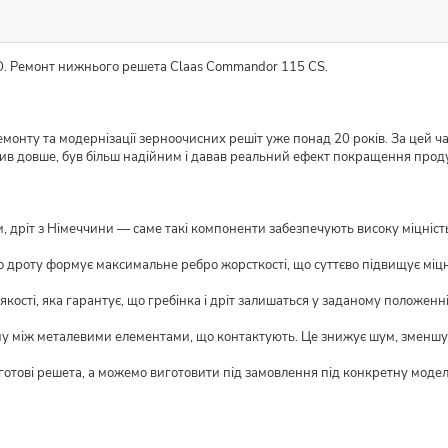
O. Ремонт нижнього решета Claas Commandor 115 CS.
монту та модернізації зерноочисних решіт уже понад 20 років. За цей ч
жив довше, був більш надійним і давав реальний ефект покращення прод
 дріт з Німеччини — саме такі компоненти забезпечують високу міцність і
о дроту формує максимальне ребро жорсткості, що суттєво підвищує міцн
кості, яка гарантує, що гребінка і дріт залишаться у заданому положенні
му між металевими елементами, що контактують. Це знижує шум, зменшує
 готові решета, а можемо виготовити під замовлення під конкретну моде