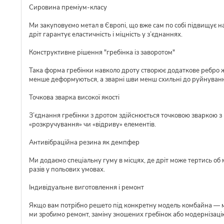
Сировина преміум-класу
Ми закуповуємо метал в Європі, що вже сам по собі підвищує над
дріт гарантує еластичність і міцність у з’єднаннях.
Конструктивне рішення "гребінка із заворотом"
Така форма гребінки навколо дроту створює додаткове ребро ж
менше деформуються, а зварні шви менш схильні до руйнуван
Точкова зварка високої якості
З’єднання гребінки з дротом здійснюється точковою зваркою з р
«розкручування» чи «відриву» елементів.
Антивібраційна резина як демпфер
Ми додаємо спеціальну гуму в місцях, де дріт може тертись об 
разів у польових умовах.
Індивідуальне виготовлення і ремонт
Якщо вам потрібно решето під конкретну модель комбайна — ми 
ми зробимо ремонт, заміну зношених гребінок або модернізаці