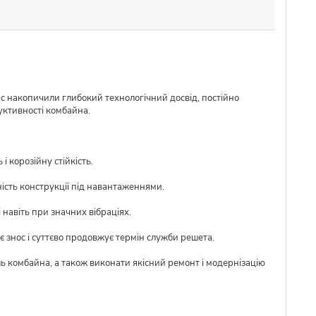
ас накопичили глибокий технологічний досвід, постійно
уктивності комбайна.
 корозійну стійкість.
ість конструкції під навантаженнями.
 навіть при значних вібраціях.
 знос і суттєво продовжує термін служби решета.
ль комбайна, а також виконати якісний ремонт і модернізацію