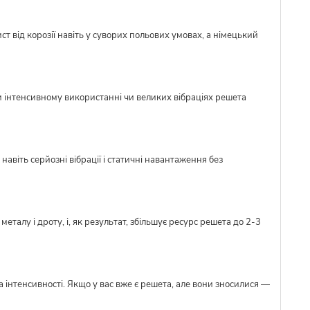
ст від корозії навіть у суворих польових умовах, а німецький
и інтенсивному використанні чи великих вібраціях решета
авіть серйозні вібрації і статичні навантаження без
талу і дроту, і, як результат, збільшує ресурс решета до 2-3
 інтенсивності. Якщо у вас вже є решета, але вони зносилися —