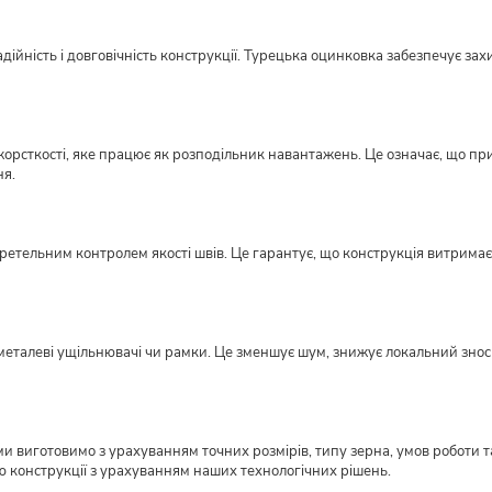
ійність і довговічність конструкції. Турецька оцинковка забезпечує захи
орсткості, яке працює як розподільник навантажень. Це означає, що пр
ня.
етельним контролем якості швів. Це гарантує, що конструкція витримає н
металеві ущільнювачі чи рамки. Це зменшує шум, знижує локальний знос ме
виготовимо з урахуванням точних розмірів, типу зерна, умов роботи та
ю конструкції з урахуванням наших технологічних рішень.