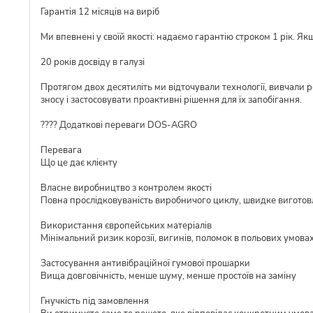
Гарантія 12 місяців на виріб
Ми впевнені у своїй якості: надаємо гарантію строком 1 рік. Я
20 років досвіду в галузі
Протягом двох десятиліть ми відточували технології, вивчали 
зносу і застосовувати проактивні рішення для їх запобігання.
???? Додаткові переваги DOS-AGRO
Перевага
Що це дає клієнту
Власне виробництво з контролем якості
Повна прослідковуваність виробничого циклу, швидке виготовл
Використання європейських матеріалів
Мінімальний ризик корозії, вигинів, поломок в польових умова
Застосування антивібраційної гумової прошарки
Вища довговічність, менше шуму, менше простоїв на заміну
Гнучкість під замовлення