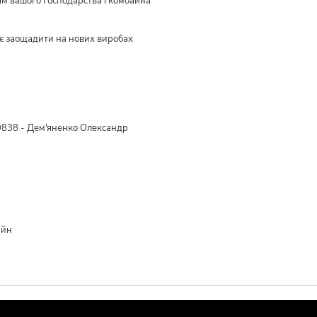
ам вашого господарства і комбайна
є заощадити на нових виробах
838 - Дем'яненко Олександр
айн