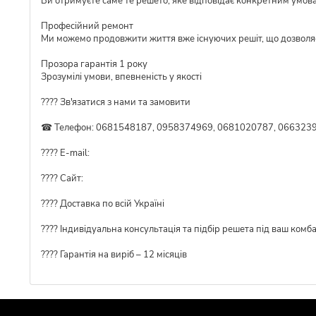
Ви отримуєте саме те решето, яке відповідає конкретним умов
Професійний ремонт
Ми можемо продовжити життя вже існуючих решіт, що дозволя
Прозора гарантія 1 року
Зрозумілі умови, впевненість у якості
???? Зв'язатися з нами та замовити
☎ Телефон: 0681548187, 0958374969, 0681020787, 0663239
???? E-mail:
???? Сайт:
???? Доставка по всій Україні
????️ Індивідуальна консультація та підбір решета під ваш комб
???? Гарантія на виріб – 12 місяців