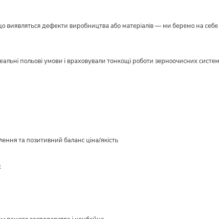
кщо виявляться дефекти виробництва або матеріалів — ми беремо на себе в
реальні польові умови і враховували тонкощі роботи зерноочисних систе
ення та позитивний баланс ціна/якість
х