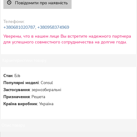
Повідомити про наявність
Телефони:
+380681020787
,
+380958374969
Уверены, что в нашем лице Вы встретите надежного партнера
для успешного совместного сотрудничества на долгие годы.
Характеристики товару:
Стан
:
Б/в
Популярні моделі
:
Consul
Застосування
:
зернозбиральні
Призначення
:
Решета
Країна виробник
:
Україна
Опис товару