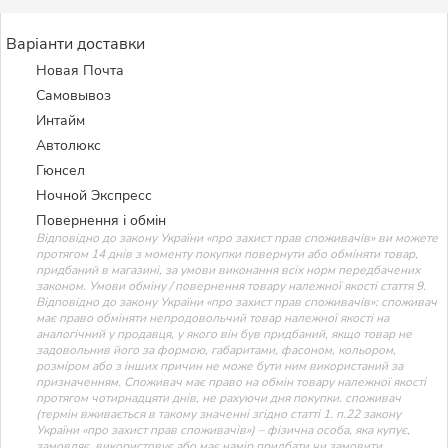
Варіанти доставки
Новая Почта
Самовывоз
Интайм
Автолюкс
Гюнсел
Ночной Экспресс
Повернення і обмін
Відповідно до закону України «про захист прав споживачів» ви можете
протягом 14 днів з моменту покупки повернути або обміняти товар,
придбаний в магазині, за умови виконання всіх норм передбачених
законом. Умови обміну / повернення товару належної якості стаття 9.
Відповідно до закону України «про захист прав споживачів»: споживач
має право обміняти непродовольчий товар належної якості на
аналогічний у продавця, у якого він був придбаний, якщо товар не
задовольнив його за формою, габаритами, фасоном, кольором,
розміром або з інших причин не може бути ним використаний за
призначенням. Споживач має право на обмін товару належної якості
протягом чотирнадцяти днів, не рахуючи дня покупки. споживач
(термін вживається в такому значенні згідно статті 1. п.22 закону
України «про захист прав споживачів») – фізична особа, яка купує,
замовляє, використовує або має намір придбати чи замовити