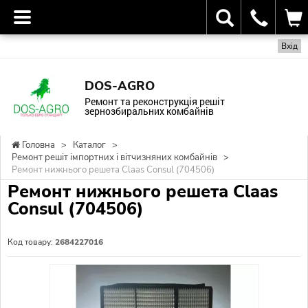
Вхід
DOS-AGRO
Ремонт та реконструкція решіт
зернозбиральних комбайнів
Головна
>
Каталог
>
Ремонт решіт імпортних і вітчизняних комбайнів
>
Ремонт нижнього решета Claas Consul (704506)
Ремонт нижнього решета Claas
Consul (704506)
Код товару:
2684227016