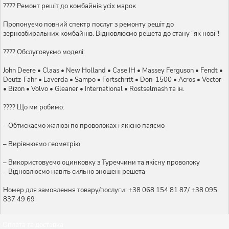
???? Ремонт решіт до комбайнів усіх марок
Пропонуємо повний спектр послуг з ремонту решіт до
зернозбиральних комбайнів. Відновлюємо решета до стану “як нові”!
???? Обслуговуємо моделі:
John Deere • Claas • New Holland • Case IH • Massey Ferguson • Fendt •
Deutz-Fahr • Laverda • Sampo • Fortschritt • Don-1500 • Acros • Vector
• Bizon • Volvo • Gleaner • International • Rostselmash та ін.
????️ Що ми робимо:
– Обтискаємо жалюзі по проволоках і якісно паяємо
– Вирівнюємо геометрію
– Використовуємо оцинковку з Туреччини та якісну проволоку
– Відновлюємо навіть сильно зношені решета
Номер для замовлення товару/послуги: +38 068 154 81 87/ +38 095
837 49 69
Оплата та доставка