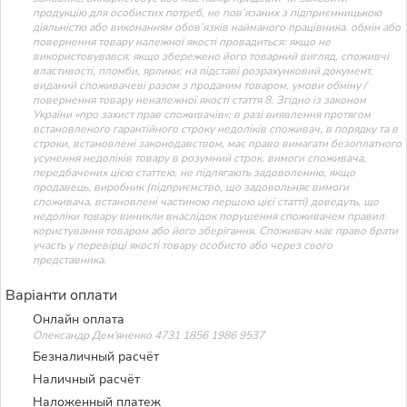
продукцію для особистих потреб, не пов’язаних з підприємницькою
діяльністю або виконанням обов’язків найманого працівника. обмін або
повернення товару належної якості провадиться: якщо не
використовувався; якщо збережено його товарний вигляд, споживчі
властивості, пломби, ярлики; на підставі розрахунковий документ,
виданий споживачеві разом з проданим товаром. умови обміну /
повернення товару неналежної якості стаття 8. Згідно із законом
України «про захист прав споживачів»: в разі виявлення протягом
встановленого гарантійного строку недоліків споживач, в порядку та в
строки, встановлені законодавством, має право вимагати безоплатного
усунення недоліків товару в розумний строк. вимоги споживача,
передбачених цією статтею, не підлягають задоволенню, якщо
продавець, виробник (підприємство, що задовольняє вимоги
споживача, встановлені частиною першою цієї статті) доведуть, що
недоліки товару виникли внаслідок порушення споживачем правил
користування товаром або його зберігання. Споживач має право брати
участь у перевірці якості товару особисто або через свого
представника.
Варіанти оплати
Онлайн оплата
Олександр Дем'яненко 4731 1856 1986 9537
Безналичный расчёт
Наличный расчёт
Наложенный платеж