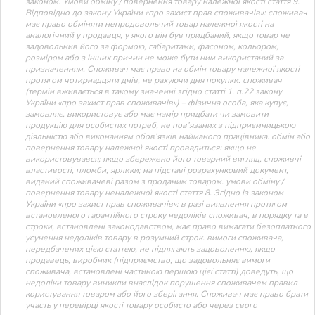
законом. Умови обміну / повернення товару належної якості стаття 9.
Відповідно до закону України «про захист прав споживачів»: споживач
має право обміняти непродовольчий товар належної якості на
аналогічний у продавця, у якого він був придбаний, якщо товар не
задовольнив його за формою, габаритами, фасоном, кольором,
розміром або з інших причин не може бути ним використаний за
призначенням. Споживач має право на обмін товару належної якості
протягом чотирнадцяти днів, не рахуючи дня покупки. споживач
(термін вживається в такому значенні згідно статті 1. п.22 закону
України «про захист прав споживачів») – фізична особа, яка купує,
замовляє, використовує або має намір придбати чи замовити
продукцію для особистих потреб, не пов’язаних з підприємницькою
діяльністю або виконанням обов’язків найманого працівника. обмін або
повернення товару належної якості провадиться: якщо не
використовувався; якщо збережено його товарний вигляд, споживчі
властивості, пломби, ярлики; на підставі розрахунковий документ,
виданий споживачеві разом з проданим товаром. умови обміну /
повернення товару неналежної якості стаття 8. Згідно із законом
України «про захист прав споживачів»: в разі виявлення протягом
встановленого гарантійного строку недоліків споживач, в порядку та в
строки, встановлені законодавством, має право вимагати безоплатного
усунення недоліків товару в розумний строк. вимоги споживача,
передбачених цією статтею, не підлягають задоволенню, якщо
продавець, виробник (підприємство, що задовольняє вимоги
споживача, встановлені частиною першою цієї статті) доведуть, що
недоліки товару виникли внаслідок порушення споживачем правил
користування товаром або його зберігання. Споживач має право брати
участь у перевірці якості товару особисто або через свого