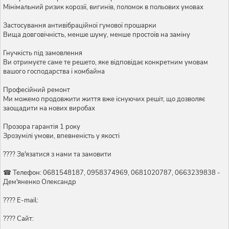
Мінімальний ризик корозії, вигинів, поломок в польових умовах
Застосування антивібраційної гумової прошарки
Вища довговічність, менше шуму, менше простоїв на заміну
Гнучкість під замовлення
Ви отримуєте саме те решето, яке відповідає конкретним умовам
вашого господарства і комбайна
Професійний ремонт
Ми можемо продовжити життя вже існуючих решіт, що дозволяє
заощадити на нових виробах
Прозора гарантія 1 року
Зрозумілі умови, впевненість у якості
???? Зв'язатися з нами та замовити
☎ Телефон: 0681548187, 0958374969, 0681020787, 0663239838 -
Дем'яненко Олександр
???? E-mail:
???? Сайт: