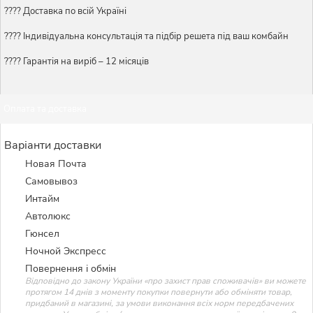
???? Доставка по всій Україні
????️ Індивідуальна консультація та підбір решета під ваш комбайн
???? Гарантія на виріб – 12 місяців
Оплата та доставка
Варіанти доставки
Новая Почта
Самовывоз
Интайм
Автолюкс
Гюнсел
Ночной Экспресс
Повернення і обмін
Відповідно до закону України «про захист прав споживачів» ви можете
протягом 14 днів з моменту покупки повернути або обміняти товар,
придбаний в магазині, за умови виконання всіх норм передбачених