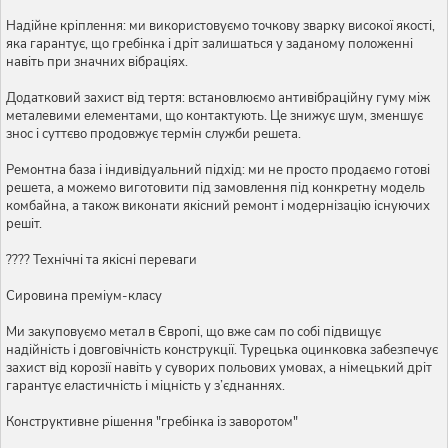
Надійне кріплення: ми використовуємо точкову зварку високої якості,
яка гарантує, що гребінка і дріт залишаться у заданому положенні
навіть при значних вібраціях.
Додатковий захист від тертя: встановлюємо антивібраційну гуму між
металевими елементами, що контактують. Це знижує шум, зменшує
знос і суттєво продовжує термін служби решета.
Ремонтна база і індивідуальний підхід: ми не просто продаємо готові
решета, а можемо виготовити під замовлення під конкретну модель
комбайна, а також виконати якісний ремонт і модернізацію існуючих
решіт.
???? Технічні та якісні переваги
Сировина преміум-класу
Ми закуповуємо метал в Європі, що вже сам по собі підвищує
надійність і довговічність конструкції. Турецька оцинковка забезпечує
захист від корозії навіть у суворих польових умовах, а німецький дріт
гарантує еластичність і міцність у з’єднаннях.
Конструктивне рішення "гребінка із заворотом"