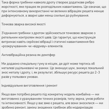
Така форма гребінки навколо дроту створює додаткове ребро
жорсткості, яке працює як розподільник навантажень. Це означає, що
при інтенсивному використанні чи великих вібраціях решета менше
деформуються, а зварні шви менш схильні до руйнування.
Точкова зварка високої якості
З’єднання гребінки з дротом здійснюється точковою зваркою з
ретельним контролем якості швів. Це гарантує, що конструкція
витримає навіть серйозні вібрації і статичні навантаження без
«розкручування» чи «відриву» елементів.
Антивібраційна резина як демпфер
Ми додаємо спеціальну гуму в місцях, де дріт може тертись об
металеві ущільнювачі чи рамки. Це зменшує шум, знижує локальний
знос металу і дроту, і, як результат, збільшує ресурс решета до 2-3
разів у польових умовах.
Індивідуальне виготовлення і ремонт
Якщо вам потрібно решето під конкретну модель комбайна — ми
виготовимо з урахуванням точних розмірів, типу зерна, умов роботи
та інтенсивності. Якщо у вас вже є решета, але вони зносилися — ми
зробимо ремонт, заміну зношених гребінок або модернізацію