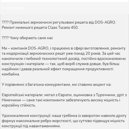
Опис товару
???? Преміальні зерноочисні регульовані решета від DOS-AGRO.
Ремонт нижнього решета Claas Tucano 450.
???? Чому обирають саме нас
Ми – компанія DOS-AGRO, і працюємо в сфері виготовлення, ремонту
та модернізації зерноочисних решіт уже понад 20 років. За цей час
накопичили глибокий технологічний досвід, постійно вдосконалюючи
конструкцію і матеріали — так, щоб виріб служив довше, був більш
надійним і давав реальний ефект покращення продуктивності
комбайна.
У порівнянні з багатьма конкурентами, ми ставимо акцент на:
Європейські матеріали: метал з Європи, оцинковка з Туреччини, дріт з
Німеччини — саме такі компоненти забезпечують високу міцність і
корозійну стійкість.
Удосконалення конструкції: наша гребінка із заворотом навколо дроту
формує максимальне ребро жорсткості, що суттєво підвищує міцність
конструкції під навантаженнями.