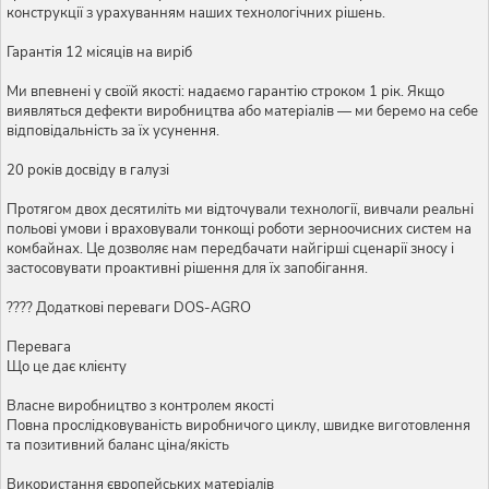
конструкції з урахуванням наших технологічних рішень.
Гарантія 12 місяців на виріб
Ми впевнені у своїй якості: надаємо гарантію строком 1 рік. Якщо
виявляться дефекти виробництва або матеріалів — ми беремо на себе
відповідальність за їх усунення.
20 років досвіду в галузі
Протягом двох десятиліть ми відточували технології, вивчали реальні
польові умови і враховували тонкощі роботи зерноочисних систем на
комбайнах. Це дозволяє нам передбачати найгірші сценарії зносу і
застосовувати проактивні рішення для їх запобігання.
???? Додаткові переваги DOS-AGRO
Перевага
Що це дає клієнту
Власне виробництво з контролем якості
Повна прослідковуваність виробничого циклу, швидке виготовлення
та позитивний баланс ціна/якість
Використання європейських матеріалів