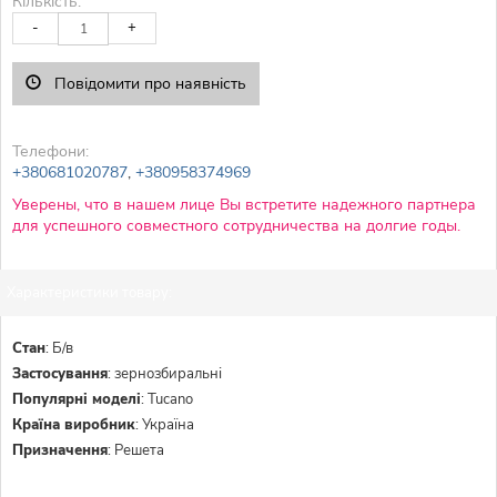
Кількість:
-
+
Повідомити про наявність
Телефони:
+380681020787
,
+380958374969
Уверены, что в нашем лице Вы встретите надежного партнера
для успешного совместного сотрудничества на долгие годы.
Характеристики товару:
Стан
:
Б/в
Застосування
:
зернозбиральні
Популярні моделі
:
Tucano
Країна виробник
:
Україна
Призначення
:
Решета