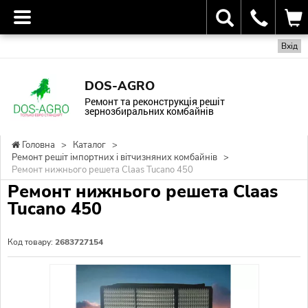
Вхід
DOS-AGRO
Ремонт та реконструкція решіт
зернозбиральних комбайнів
Головна
>
Каталог
>
Ремонт решіт імпортних і вітчизняних комбайнів
>
Ремонт нижнього решета Claas Tucano 450
Ремонт нижнього решета Claas
Tucano 450
Код товару:
2683727154