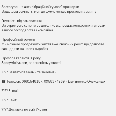
Застосування антивібраційної гумової прошарки
Вища довговічність, менше шуму, менше простоїв на заміну
Гнучкість під замовлення
Ви отримуєте саме те решето, яке відповідає конкретним умовам
вашого господарства і комбайна
Професійний ремонт
Ми можемо продовжити життя вже існуючих решіт, що дозволяє
заощадити на нових виробах
Прозора гарантія 1 року
Зрозумілі умови, впевненість у якості
???? Зв'язатися з нами та замовити
☎ Телефон: 0681548187, 0958374969 - Дем'яненко Олександр
???? E-mail:
???? Сайт:
???? Доставка по всій Україні