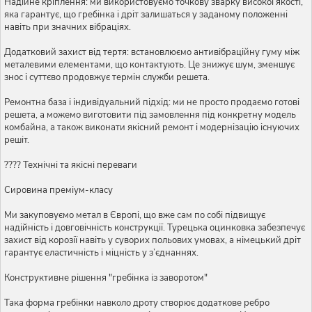
Надійне кріплення: ми використовуємо точкову зварку високої якості,
яка гарантує, що гребінка і дріт залишаться у заданому положенні
навіть при значних вібраціях.
Додатковий захист від тертя: встановлюємо антивібраційну гуму між
металевими елементами, що контактують. Це знижує шум, зменшує
знос і суттєво продовжує термін служби решета.
Ремонтна база і індивідуальний підхід: ми не просто продаємо готові
решета, а можемо виготовити під замовлення під конкретну модель
комбайна, а також виконати якісний ремонт і модернізацію існуючих
решіт.
???? Технічні та якісні переваги
Сировина преміум-класу
Ми закуповуємо метал в Європі, що вже сам по собі підвищує
надійність і довговічність конструкції. Турецька оцинковка забезпечує
захист від корозії навіть у суворих польових умовах, а німецький дріт
гарантує еластичність і міцність у з’єднаннях.
Конструктивне рішення "гребінка із заворотом"
Така форма гребінки навколо дроту створює додаткове ребро