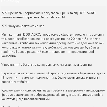
Опис товару
???? Преміальні зерноочисні регульовані решета від DOS-AGRO.
Ремонт нижнього решета Deutz Fahr 770 М.
???? Чому обирають саме нас
Ми – компанія DOS-AGRO, і працюємо в сфері виготовлення, ремонту
та модернізації зерноочисних решіт уже понад 20 років. За цей час
накопичили глибокий технологічний досвід, постійно вдосконалюючи
конструкцію і матеріали — так, щоб виріб служив довше, був більш
надійним і давав реальний ефект покращення продуктивності
комбайна.
У порівнянні з багатьма конкурентами, ми ставимо акцент на:
Європейські матеріали: метал з Європи, оцинковка з Туреччини, дріт з
Німеччини — саме такі компоненти забезпечують високу міцність і
корозійну стійкість.
Удосконалення конструкції: наша гребінка із заворотом навколо дроту
формує максимальне ребро жорсткості, що суттєво підвищує міцність
конструкції під навантаженнями.