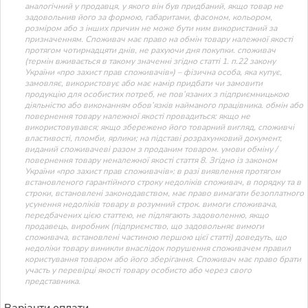
аналогічний у продавця, у якого він був придбаний, якщо товар не
задовольнив його за формою, габаритами, фасоном, кольором,
розміром або з інших причин не може бути ним використаний за
призначенням. Споживач має право на обмін товару належної якості
протягом чотирнадцяти днів, не рахуючи дня покупки. споживач
(термін вживається в такому значенні згідно статті 1. п.22 закону
України «про захист прав споживачів») – фізична особа, яка купує,
замовляє, використовує або має намір придбати чи замовити
продукцію для особистих потреб, не пов’язаних з підприємницькою
діяльністю або виконанням обов’язків найманого працівника. обмін або
повернення товару належної якості провадиться: якщо не
використовувався; якщо збережено його товарний вигляд, споживчі
властивості, пломби, ярлики; на підставі розрахунковий документ,
виданий споживачеві разом з проданим товаром. умови обміну /
повернення товару неналежної якості стаття 8. Згідно із законом
України «про захист прав споживачів»: в разі виявлення протягом
встановленого гарантійного строку недоліків споживач, в порядку та в
строки, встановлені законодавством, має право вимагати безоплатного
усунення недоліків товару в розумний строк. вимоги споживача,
передбачених цією статтею, не підлягають задоволенню, якщо
продавець, виробник (підприємство, що задовольняє вимоги
споживача, встановлені частиною першою цієї статті) доведуть, що
недоліки товару виникли внаслідок порушення споживачем правил
користування товаром або його зберігання. Споживач має право брати
участь у перевірці якості товару особисто або через свого
представника.
Варіанти оплати