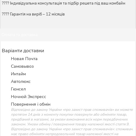
????️ Індивідуальна консультація та підбір решета під ваш комбайн
???? Гарантія на виріб – 12 місяців
Оплата та доставка
Варіанти доставки
Новая Почта
Самовывоз
Интайм
Автолюкс
Гюнсел
Ночной Экспресс
Повернення і обмін
Відповідно до закону України «про захист прав споживачів» ви можете
протягом 14 днів з моменту покупки повернути або обміняти товар,
придбаний в магазині, за умови виконання всіх норм передбачених
законом. Умови обміну / повернення товару належної якості стаття 9.
Відповідно до закону України «про захист прав споживачів»: споживач
має право обміняти непродовольчий товар належної якості на