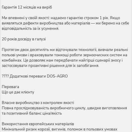
Гарантія 12 місяців на виріб
Ми впевнені у своїй якості: надаємо гарантію строком 1 рік. Якщо
виявляться дефекти виробництва або матеріалів — ми беремо на себе
відповідальність за їх усунення.
20 років досвіду в галузі
Протягом двох десятиліть ми відточували технології, вивчали реальні
польові умови і враховували тонкощі роботи зерноочисних систем на
комбайнах. Це дозволяє нам передбачати найгірші сценарії зносу і
застосовувати проактивні рішення для їх запобігання.
???? Додаткові переваги DOS-AGRO
Перевага
Що це дає клієнту
Власне виробництво з контролем якості
Повна прослідковуваність виробничого циклу, швидке виготовлення
та позитивний баланс ціна/якість
Використання європейських матеріалів
Мінімальний ризик корозії, вигинів, поломок в польових умовах