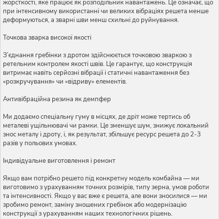
жорсткості, яке працює як розподільник навантажень. Це означає, що
при інтенсивному використанні чи великих вібраціях решета менше
деформуються, а зварні шви менш схильні до руйнування.
Точкова зварка високої якості
З’єднання гребінки з дротом здійснюється точковою зваркою з
ретельним контролем якості швів. Це гарантує, що конструкція
витримає навіть серйозні вібрації і статичні навантаження без
«розкручування» чи «відриву» елементів.
Антивібраційна резина як демпфер
Ми додаємо спеціальну гуму в місцях, де дріт може тертись об
металеві ущільнювачі чи рамки. Це зменшує шум, знижує локальний
знос металу і дроту, і, як результат, збільшує ресурс решета до 2-3
разів у польових умовах.
Індивідуальне виготовлення і ремонт
Якщо вам потрібно решето під конкретну модель комбайна — ми
виготовимо з урахуванням точних розмірів, типу зерна, умов роботи
та інтенсивності. Якщо у вас вже є решета, але вони зносилися — ми
зробимо ремонт, заміну зношених гребінок або модернізацію
конструкції з урахуванням наших технологічних рішень.