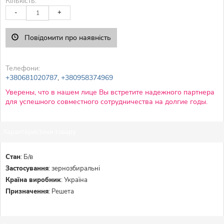
Кількість:
-
+
Повідомити про наявність
Телефони:
+380681020787
,
+380958374969
Уверены, что в нашем лице Вы встретите надежного партнера
для успешного совместного сотрудничества на долгие годы.
Характеристики товару:
Стан
:
Б/в
Застосування
:
зернозбиральні
Країна виробник
:
Україна
Призначення
:
Решета