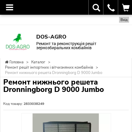
Вхід
DOS-AGRO
Ремонт та реконструкція решіт
зернозбиральних комбайнів
Головна
>
Каталог
>
Ремонт решіт імпортних і вітчизняних комбайнів
>
Ремонт нижнього решета Dronningborg D 9000 Jumbo
Ремонт нижнього решета
Dronningborg D 9000 Jumbo
Код товару:
2833038249