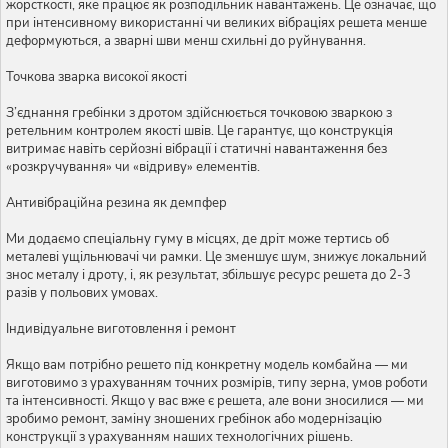
жорсткості, яке працює як розподільник навантажень. Це означає, що
при інтенсивному використанні чи великих вібраціях решета менше
деформуються, а зварні шви менш схильні до руйнування.
Точкова зварка високої якості
З’єднання гребінки з дротом здійснюється точковою зваркою з
ретельним контролем якості швів. Це гарантує, що конструкція
витримає навіть серйозні вібрації і статичні навантаження без
«розкручування» чи «відриву» елементів.
Антивібраційна резина як демпфер
Ми додаємо спеціальну гуму в місцях, де дріт може тертись об
металеві ущільнювачі чи рамки. Це зменшує шум, знижує локальний
знос металу і дроту, і, як результат, збільшує ресурс решета до 2-3
разів у польових умовах.
Індивідуальне виготовлення і ремонт
Якщо вам потрібно решето під конкретну модель комбайна — ми
виготовимо з урахуванням точних розмірів, типу зерна, умов роботи
та інтенсивності. Якщо у вас вже є решета, але вони зносилися — ми
зробимо ремонт, заміну зношених гребінок або модернізацію
конструкції з урахуванням наших технологічних рішень.