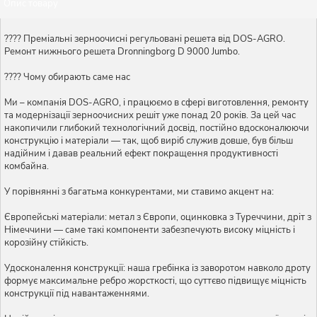
Опис товару
???? Преміальні зерноочисні регульовані решета від DOS-AGRO.
Ремонт нижнього решета Dronningborg D 9000 Jumbo.
???? Чому обирають саме нас
Ми – компанія DOS-AGRO, і працюємо в сфері виготовлення, ремонту
та модернізації зерноочисних решіт уже понад 20 років. За цей час
накопичили глибокий технологічний досвід, постійно вдосконалюючи
конструкцію і матеріали — так, щоб виріб служив довше, був більш
надійним і давав реальний ефект покращення продуктивності
комбайна.
У порівнянні з багатьма конкурентами, ми ставимо акцент на:
Європейські матеріали: метал з Європи, оцинковка з Туреччини, дріт з
Німеччини — саме такі компоненти забезпечують високу міцність і
корозійну стійкість.
Удосконалення конструкції: наша гребінка із заворотом навколо дроту
формує максимальне ребро жорсткості, що суттєво підвищує міцність
конструкції під навантаженнями.