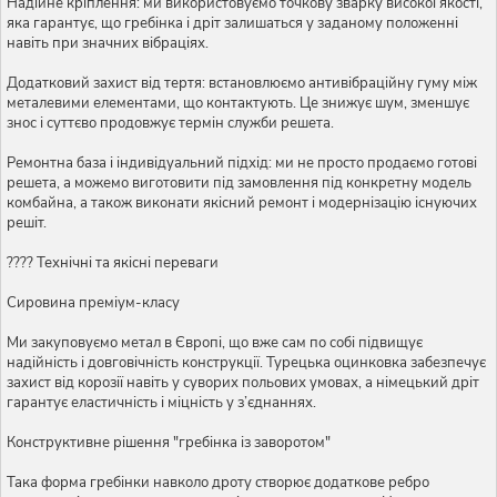
Надійне кріплення: ми використовуємо точкову зварку високої якості,
яка гарантує, що гребінка і дріт залишаться у заданому положенні
навіть при значних вібраціях.
Додатковий захист від тертя: встановлюємо антивібраційну гуму між
металевими елементами, що контактують. Це знижує шум, зменшує
знос і суттєво продовжує термін служби решета.
Ремонтна база і індивідуальний підхід: ми не просто продаємо готові
решета, а можемо виготовити під замовлення під конкретну модель
комбайна, а також виконати якісний ремонт і модернізацію існуючих
решіт.
???? Технічні та якісні переваги
Сировина преміум-класу
Ми закуповуємо метал в Європі, що вже сам по собі підвищує
надійність і довговічність конструкції. Турецька оцинковка забезпечує
захист від корозії навіть у суворих польових умовах, а німецький дріт
гарантує еластичність і міцність у з’єднаннях.
Конструктивне рішення "гребінка із заворотом"
Така форма гребінки навколо дроту створює додаткове ребро