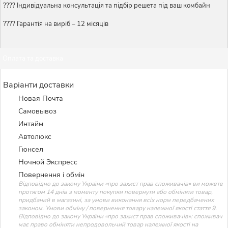
????️ Індивідуальна консультація та підбір решета під ваш комбайн
???? Гарантія на виріб – 12 місяців
Оплата та доставка
Варіанти доставки
Новая Почта
Самовывоз
Интайм
Автолюкс
Гюнсел
Ночной Экспресс
Повернення і обмін
Відповідно до закону України «про захист прав споживачів» ви можете
протягом 14 днів з моменту покупки повернути або обміняти товар,
придбаний в магазині, за умови виконання всіх норм передбачених
законом. Умови обміну / повернення товару належної якості стаття 9.
Відповідно до закону України «про захист прав споживачів»: споживач
має право обміняти непродовольчий товар належної якості на