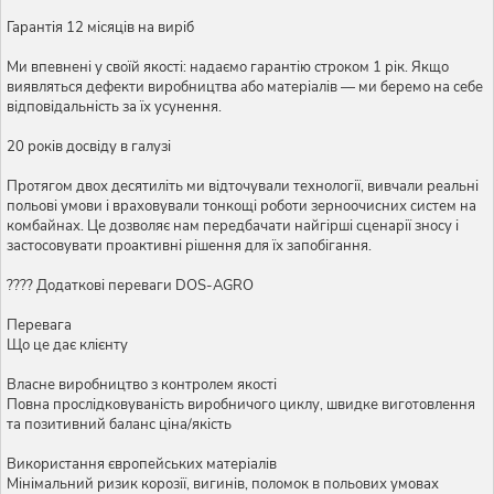
Гарантія 12 місяців на виріб
Ми впевнені у своїй якості: надаємо гарантію строком 1 рік. Якщо
виявляться дефекти виробництва або матеріалів — ми беремо на себе
відповідальність за їх усунення.
20 років досвіду в галузі
Протягом двох десятиліть ми відточували технології, вивчали реальні
польові умови і враховували тонкощі роботи зерноочисних систем на
комбайнах. Це дозволяє нам передбачати найгірші сценарії зносу і
застосовувати проактивні рішення для їх запобігання.
???? Додаткові переваги DOS-AGRO
Перевага
Що це дає клієнту
Власне виробництво з контролем якості
Повна прослідковуваність виробничого циклу, швидке виготовлення
та позитивний баланс ціна/якість
Використання європейських матеріалів
Мінімальний ризик корозії, вигинів, поломок в польових умовах