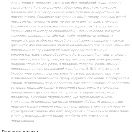
аналогічний у продавця, у якого він був придбаний, якщо товар не
задовольнив його за формою, габаритами, фасоном, кольором,
розміром або з інших причин не може бути ним використаний за
призначенням. Споживач має право на обмін товару належної якості
протягом чотирнадцяти днів, не рахуючи дня покупки. споживач
(термін вживається в такому значенні згідно статті 1. п.22 закону
України «про захист прав споживачів») – фізична особа, яка купує,
замовляє, використовує або має намір придбати чи замовити
продукцію для особистих потреб, не пов’язаних з підприємницькою
діяльністю або виконанням обов’язків найманого працівника. обмін або
повернення товару належної якості провадиться: якщо не
використовувався; якщо збережено його товарний вигляд, споживчі
властивості, пломби, ярлики; на підставі розрахунковий документ,
виданий споживачеві разом з проданим товаром. умови обміну /
повернення товару неналежної якості стаття 8. Згідно із законом
України «про захист прав споживачів»: в разі виявлення протягом
встановленого гарантійного строку недоліків споживач, в порядку та в
строки, встановлені законодавством, має право вимагати безоплатного
усунення недоліків товару в розумний строк. вимоги споживача,
передбачених цією статтею, не підлягають задоволенню, якщо
продавець, виробник (підприємство, що задовольняє вимоги
споживача, встановлені частиною першою цієї статті) доведуть, що
недоліки товару виникли внаслідок порушення споживачем правил
користування товаром або його зберігання. Споживач має право брати
участь у перевірці якості товару особисто або через свого
представника.
Варіанти оплати