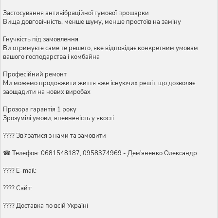
Застосування антивібраційної гумової прошарки
Вища довговічність, менше шуму, менше простоїв на заміну
Гнучкість під замовлення
Ви отримуєте саме те решето, яке відповідає конкретним умовам
вашого господарства і комбайна
Професійний ремонт
Ми можемо продовжити життя вже існуючих решіт, що дозволяє
заощадити на нових виробах
Прозора гарантія 1 року
Зрозумілі умови, впевненість у якості
???? Зв'язатися з нами та замовити
☎ Телефон: 0681548187, 0958374969 - Дем'яненко Олександр
???? E-mail:
???? Сайт:
???? Доставка по всій Україні