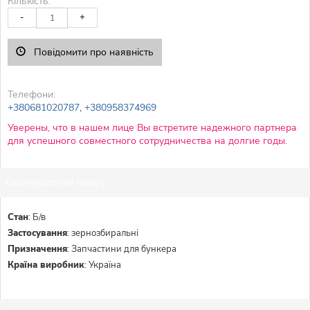
Кількість:
-
+
Повідомити про наявність
Телефони:
+380681020787
,
+380958374969
Уверены, что в нашем лице Вы встретите надежного партнера
для успешного совместного сотрудничества на долгие годы.
Характеристики товару:
Стан
:
Б/в
Застосування
:
зернозбиральні
Призначення
:
Запчастини для бункера
Країна виробник
:
Україна