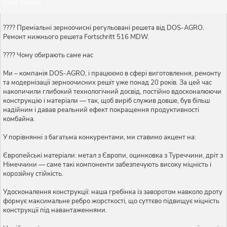
Опис товару
???? Преміальні зерноочисні регульовані решета від DOS-AGRO.
Ремонт нижнього решета Fortschritt 516 MDW.
???? Чому обирають саме нас
Ми – компанія DOS-AGRO, і працюємо в сфері виготовлення, ремонту
та модернізації зерноочисних решіт уже понад 20 років. За цей час
накопичили глибокий технологічний досвід, постійно вдосконалюючи
конструкцію і матеріали — так, щоб виріб служив довше, був більш
надійним і давав реальний ефект покращення продуктивності
комбайна.
У порівнянні з багатьма конкурентами, ми ставимо акцент на:
Європейські матеріали: метал з Європи, оцинковка з Туреччини, дріт з
Німеччини — саме такі компоненти забезпечують високу міцність і
корозійну стійкість.
Удосконалення конструкції: наша гребінка із заворотом навколо дроту
формує максимальне ребро жорсткості, що суттєво підвищує міцність
конструкції під навантаженнями.