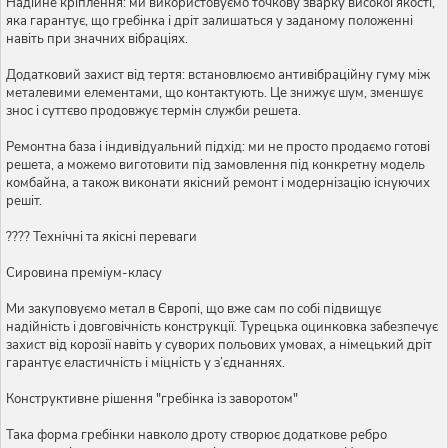
Надійне кріплення: ми використовуємо точкову зварку високої якості,
яка гарантує, що гребінка і дріт залишаться у заданому положенні
навіть при значних вібраціях.
Додатковий захист від тертя: встановлюємо антивібраційну гуму між
металевими елементами, що контактують. Це знижує шум, зменшує
знос і суттєво продовжує термін служби решета.
Ремонтна база і індивідуальний підхід: ми не просто продаємо готові
решета, а можемо виготовити під замовлення під конкретну модель
комбайна, а також виконати якісний ремонт і модернізацію існуючих
решіт.
???? Технічні та якісні переваги
Сировина преміум-класу
Ми закуповуємо метал в Європі, що вже сам по собі підвищує
надійність і довговічність конструкції. Турецька оцинковка забезпечує
захист від корозії навіть у суворих польових умовах, а німецький дріт
гарантує еластичність і міцність у з’єднаннях.
Конструктивне рішення "гребінка із заворотом"
Така форма гребінки навколо дроту створює додаткове ребро