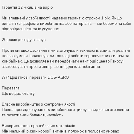
Гарантія 12 місяців на виріб
Ми впевнені у своїй якості: надаємо гарантію строком 1 рік. Якщо
виявляться дефекти виробництва або матеріалів — ми беремо на себе
відповідальність за їх усунення.
20 років досвіду в галузі
Протягом двох десятиліть ми відточували технології, вивчали реальні
польові умови і враховували тонкощі роботи зерноочисних систем на
комбайнах. Це дозволяє нам передбачати найгірші сценарії зносу і
застосовувати проактивні рішення для їх запобігання.
???? Додаткові переваги DOS-AGRO
Перевага
Що це дає клієнту
Власне виробництво з контролем якості
Повна прослідковуваність виробничого циклу, швидке виготовлення
та позитивний баланс ціна/якість
Використання європейських матеріалів
Мінімальний ризик корозії, вигинів, поломок в польових умовах