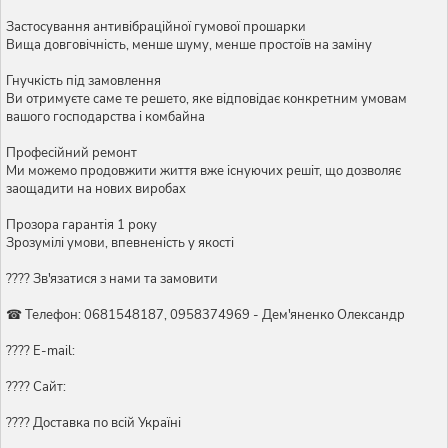
Застосування антивібраційної гумової прошарки
Вища довговічність, менше шуму, менше простоїв на заміну
Гнучкість під замовлення
Ви отримуєте саме те решето, яке відповідає конкретним умовам
вашого господарства і комбайна
Професійний ремонт
Ми можемо продовжити життя вже існуючих решіт, що дозволяє
заощадити на нових виробах
Прозора гарантія 1 року
Зрозумілі умови, впевненість у якості
???? Зв'язатися з нами та замовити
☎ Телефон: 0681548187, 0958374969 - Дем'яненко Олександр
???? E-mail:
???? Сайт:
???? Доставка по всій Україні