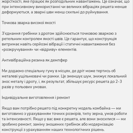
жорсткості, яке працює як розподільник навантажень. Це означає, що
при інтенсивному використанні чи великих вібраціях решета менше
деформуються, а зварні шви менш схильні до руйнування.
Точкова зварка високої якості
З’єднання гребінки з дротом здійснюється точковою зваркою з
ретельним контролем якості швів. Це гарантує, що конструкція
витримає навіть серйозні вібрації і статичні навантаження без
«розкручування» чи «відриву» елементів.
Антивібраційна резина як демпфер
Ми додаємо спеціальну гуму в місцях, де дріт може тертись об
металеві ущільнювачі чи рамки. Це зменшує шум, знижує локальний
знос металу і дроту, і, як результат, збільшує ресурс решета до 2-3
разів у польових умовах.
Індивідуальне виготовлення і ремонт
Якщо вам потрібно решето під конкретну модель комбайна — ми
виготовимо з урахуванням точних розмірів, типу зерна, умов роботи
та інтенсивності. Якщо у вас вже є решета, але вони зносилися — ми
зробимо ремонт, заміну зношених гребінок або модернізацію
конструкції з урахуванням наших технологічних рішень.