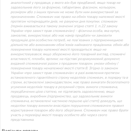
аналогічний у продавця, у якого він був придбаний, якщо товар не
задовольнив його за формою, габаритами, фасоном, кольором,
розміром або з інших причин не може бути ним використаний за
призначенням. Споживач має право на обмін товару належної якості
протягом чотирнадцяти днів, не рахуючи дня покупки. споживач
(термін вживається в такому значенні згідно статті 1. п.22 закону
України «про захист прав споживачів») – фізична особа, яка купує,
замовляє, використовує або має намір придбати чи замовити
продукцію для особистих потреб, не пов’язаних з підприємницькою
діяльністю або виконанням обов’язків найманого працівника. обмін або
повернення товару належної якості провадиться: якщо не
використовувався; якщо збережено його товарний вигляд, споживчі
властивості, пломби, ярлики; на підставі розрахунковий документ,
виданий споживачеві разом з проданим товаром. умови обміну /
повернення товару неналежної якості стаття 8. Згідно із законом
України «про захист прав споживачів»: в разі виявлення протягом
встановленого гарантійного строку недоліків споживач, в порядку та в
строки, встановлені законодавством, має право вимагати безоплатного
усунення недоліків товару в розумний строк. вимоги споживача,
передбачених цією статтею, не підлягають задоволенню, якщо
продавець, виробник (підприємство, що задовольняє вимоги
споживача, встановлені частиною першою цієї статті) доведуть, що
недоліки товару виникли внаслідок порушення споживачем правил
користування товаром або його зберігання. Споживач має право брати
участь у перевірці якості товару особисто або через свого
представника.
Варіанти оплати