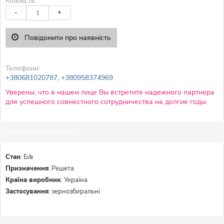
Кількість:
-
+
Повідомити про наявність
Телефони:
+380681020787
,
+380958374969
Уверены, что в нашем лице Вы встретите надежного партнера
для успешного совместного сотрудничества на долгие годы.
Характеристики товару:
Стан
:
Б/в
Призначення
:
Решета
Країна виробник
:
Україна
Застосування
:
зернозбиральні