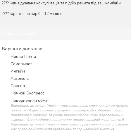
????️ Індивідуальна консультація та підбір решета під ваш комбайн
???? Гарантія на виріб – 12 місяців
Оплата та доставка
Варіанти доставки
Новая Почта
Самовывоз
Интайм
Автолюкс
Гюнсел
Ночной Экспресс
Повернення і обмін
Відповідно до закону України «про захист прав споживачів» ви можете
протягом 14 днів з моменту покупки повернути або обміняти товар,
придбаний в магазині, за умови виконання всіх норм передбачених
законом. Умови обміну / повернення товару належної якості стаття 9.
Відповідно до закону України «про захист прав споживачів»: споживач
має право обміняти непродовольчий товар належної якості на