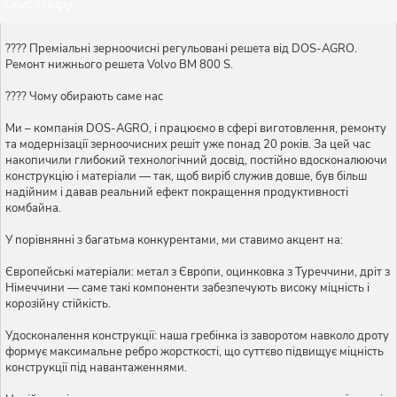
Опис товару
???? Преміальні зерноочисні регульовані решета від DOS-AGRO.
Ремонт нижнього решета Volvo BM 800 S.
???? Чому обирають саме нас
Ми – компанія DOS-AGRO, і працюємо в сфері виготовлення, ремонту
та модернізації зерноочисних решіт уже понад 20 років. За цей час
накопичили глибокий технологічний досвід, постійно вдосконалюючи
конструкцію і матеріали — так, щоб виріб служив довше, був більш
надійним і давав реальний ефект покращення продуктивності
комбайна.
У порівнянні з багатьма конкурентами, ми ставимо акцент на:
Європейські матеріали: метал з Європи, оцинковка з Туреччини, дріт з
Німеччини — саме такі компоненти забезпечують високу міцність і
корозійну стійкість.
Удосконалення конструкції: наша гребінка із заворотом навколо дроту
формує максимальне ребро жорсткості, що суттєво підвищує міцність
конструкції під навантаженнями.