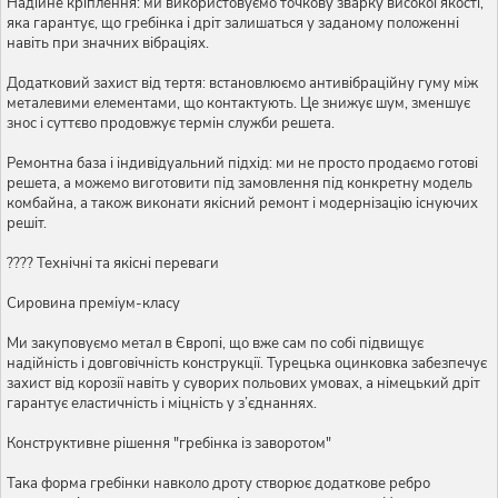
Надійне кріплення: ми використовуємо точкову зварку високої якості,
яка гарантує, що гребінка і дріт залишаться у заданому положенні
навіть при значних вібраціях.
Додатковий захист від тертя: встановлюємо антивібраційну гуму між
металевими елементами, що контактують. Це знижує шум, зменшує
знос і суттєво продовжує термін служби решета.
Ремонтна база і індивідуальний підхід: ми не просто продаємо готові
решета, а можемо виготовити під замовлення під конкретну модель
комбайна, а також виконати якісний ремонт і модернізацію існуючих
решіт.
???? Технічні та якісні переваги
Сировина преміум-класу
Ми закуповуємо метал в Європі, що вже сам по собі підвищує
надійність і довговічність конструкції. Турецька оцинковка забезпечує
захист від корозії навіть у суворих польових умовах, а німецький дріт
гарантує еластичність і міцність у з’єднаннях.
Конструктивне рішення "гребінка із заворотом"
Така форма гребінки навколо дроту створює додаткове ребро