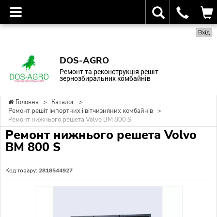
Вхід
DOS-AGRO
Ремонт та реконструкція решіт
зернозбиральних комбайнів
Головна
>
Каталог
>
Ремонт решіт імпортних і вітчизняних комбайнів
>
Ремонт нижнього решета Volvo BM 800 S
Ремонт нижнього решета Volvo
BM 800 S
Код товару:
2818544927