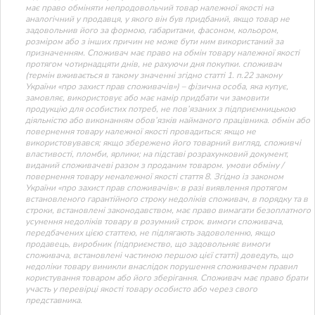
має право обміняти непродовольчий товар належної якості на
аналогічний у продавця, у якого він був придбаний, якщо товар не
задовольнив його за формою, габаритами, фасоном, кольором,
розміром або з інших причин не може бути ним використаний за
призначенням. Споживач має право на обмін товару належної якості
протягом чотирнадцяти днів, не рахуючи дня покупки. споживач
(термін вживається в такому значенні згідно статті 1. п.22 закону
України «про захист прав споживачів») – фізична особа, яка купує,
замовляє, використовує або має намір придбати чи замовити
продукцію для особистих потреб, не пов’язаних з підприємницькою
діяльністю або виконанням обов’язків найманого працівника. обмін або
повернення товару належної якості провадиться: якщо не
використовувався; якщо збережено його товарний вигляд, споживчі
властивості, пломби, ярлики; на підставі розрахунковий документ,
виданий споживачеві разом з проданим товаром. умови обміну /
повернення товару неналежної якості стаття 8. Згідно із законом
України «про захист прав споживачів»: в разі виявлення протягом
встановленого гарантійного строку недоліків споживач, в порядку та в
строки, встановлені законодавством, має право вимагати безоплатного
усунення недоліків товару в розумний строк. вимоги споживача,
передбачених цією статтею, не підлягають задоволенню, якщо
продавець, виробник (підприємство, що задовольняє вимоги
споживача, встановлені частиною першою цієї статті) доведуть, що
недоліки товару виникли внаслідок порушення споживачем правил
користування товаром або його зберігання. Споживач має право брати
участь у перевірці якості товару особисто або через свого
представника.