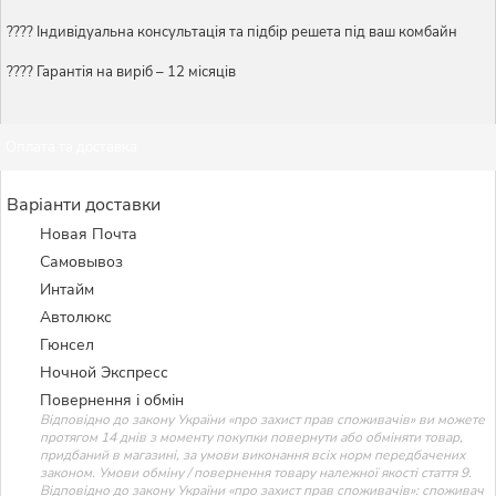
????️ Індивідуальна консультація та підбір решета під ваш комбайн
???? Гарантія на виріб – 12 місяців
Оплата та доставка
Варіанти доставки
Новая Почта
Самовывоз
Интайм
Автолюкс
Гюнсел
Ночной Экспресс
Повернення і обмін
Відповідно до закону України «про захист прав споживачів» ви можете
протягом 14 днів з моменту покупки повернути або обміняти товар,
придбаний в магазині, за умови виконання всіх норм передбачених
законом. Умови обміну / повернення товару належної якості стаття 9.
Відповідно до закону України «про захист прав споживачів»: споживач