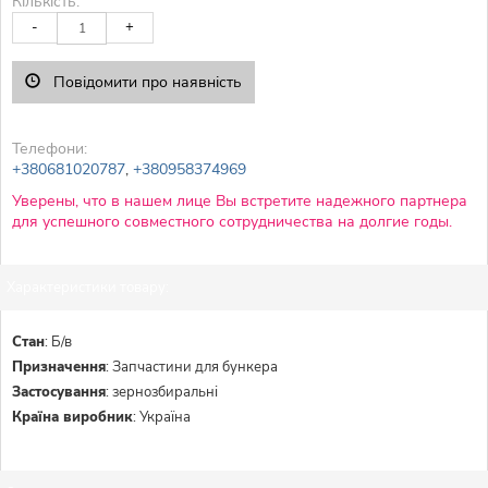
Кількість:
-
+
Повідомити про наявність
Телефони:
+380681020787
,
+380958374969
Уверены, что в нашем лице Вы встретите надежного партнера
для успешного совместного сотрудничества на долгие годы.
Характеристики товару:
Стан
:
Б/в
Призначення
:
Запчастини для бункера
Застосування
:
зернозбиральні
Країна виробник
:
Україна