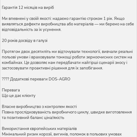
Гарантія 12 місяців на виріб
Ми впевнені у своїй якості: надаємо гарантію строком 1 рік. Якщо
виявляться дефекти виробництва або матеріалів — ми беремо на себе
відповідальність за їх усунення.
20 років досвіду в галузі
Протягом двох десятиліть ми відточували технології, вивчали реальні
польові умови і враховували тонкощі роботи зерноочисних систем на
комбайнах. Це дозволяє нам передбачати найгірші сценарії зносу і
застосовувати проактивні рішення для їх запобігання.
???? Додаткові переваги DOS-AGRO
Перевага
Що це дає клієнту
Власне виробництво з контролем якості
Повна прослідковуваність виробничого циклу, швидке виготовлення
та позитивний баланс ціна/якість
Використання європейських матеріалів
Мінімальний ризик корозії, вигинів, поломок в польових умовах