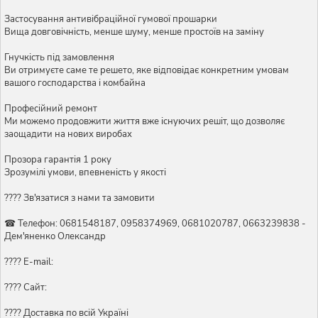
Застосування антивібраційної гумової прошарки
Вища довговічність, менше шуму, менше простоїв на заміну
Гнучкість під замовлення
Ви отримуєте саме те решето, яке відповідає конкретним умовам
вашого господарства і комбайна
Професійний ремонт
Ми можемо продовжити життя вже існуючих решіт, що дозволяє
заощадити на нових виробах
Прозора гарантія 1 року
Зрозумілі умови, впевненість у якості
???? Зв'язатися з нами та замовити
☎ Телефон: 0681548187, 0958374969, 0681020787, 0663239838 -
Дем'яненко Олександр
???? E-mail:
???? Сайт:
???? Доставка по всій Україні