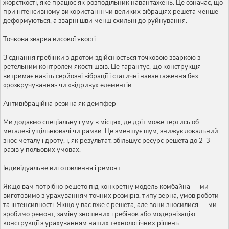
жорсткості, яке працює як розподільник навантажень. Це означає, що
при інтенсивному використанні чи великих вібраціях решета менше
деформуються, а зварні шви менш схильні до руйнування.
Точкова зварка високої якості
З’єднання гребінки з дротом здійснюється точковою зваркою з
ретельним контролем якості швів. Це гарантує, що конструкція
витримає навіть серйозні вібрації і статичні навантаження без
«розкручування» чи «відриву» елементів.
Антивібраційна резина як демпфер
Ми додаємо спеціальну гуму в місцях, де дріт може тертись об
металеві ущільнювачі чи рамки. Це зменшує шум, знижує локальний
знос металу і дроту, і, як результат, збільшує ресурс решета до 2-3
разів у польових умовах.
Індивідуальне виготовлення і ремонт
Якщо вам потрібно решето під конкретну модель комбайна — ми
виготовимо з урахуванням точних розмірів, типу зерна, умов роботи
та інтенсивності. Якщо у вас вже є решета, але вони зносилися — ми
зробимо ремонт, заміну зношених гребінок або модернізацію
конструкції з урахуванням наших технологічних рішень.