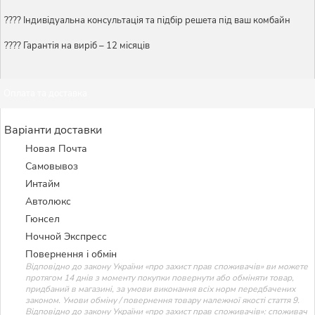
????️ Індивідуальна консультація та підбір решета під ваш комбайн
???? Гарантія на виріб – 12 місяців
Оплата та доставка
Варіанти доставки
Новая Почта
Самовывоз
Интайм
Автолюкс
Гюнсел
Ночной Экспресс
Повернення і обмін
Відповідно до закону України «про захист прав споживачів» ви можете
протягом 14 днів з моменту покупки повернути або обміняти товар,
придбаний в магазині, за умови виконання всіх норм передбачених
законом. Умови обміну / повернення товару належної якості стаття 9.
Відповідно до закону України «про захист прав споживачів»: споживач