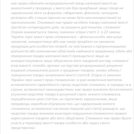
має право обміняти непродовольчий товар належної якості на
аналогічний у продавця, у якого він був придбаний, якщо товар не
задовольнив його за формою, габаритами, фасоном, кольором,
розміром або з інших причин не може бути ним використаний за
призначенням. Споживач має право на обмін товару належної якості
протягом чотирнадцяти днів, не рахуючи дня покупки. споживач
(термін вживається в такому значенні згідно статті 1. п.22 закону
України «про захист прав споживачів») – фізична особа, яка купує,
замовляє, використовує або має намір придбати чи замовити
продукцію для особистих потреб, не пов’язаних з підприємницькою
діяльністю або виконанням обов’язків найманого працівника. обмін або
повернення товару належної якості провадиться: якщо не
використовувався; якщо збережено його товарний вигляд, споживчі
властивості, пломби, ярлики; на підставі розрахунковий документ,
виданий споживачеві разом з проданим товаром. умови обміну /
повернення товару неналежної якості стаття 8. Згідно із законом
України «про захист прав споживачів»: в разі виявлення протягом
встановленого гарантійного строку недоліків споживач, в порядку та в
строки, встановлені законодавством, має право вимагати безоплатного
усунення недоліків товару в розумний строк. вимоги споживача,
передбачених цією статтею, не підлягають задоволенню, якщо
продавець, виробник (підприємство, що задовольняє вимоги
споживача, встановлені частиною першою цієї статті) доведуть, що
недоліки товару виникли внаслідок порушення споживачем правил
користування товаром або його зберігання. Споживач має право брати
участь у перевірці якості товару особисто або через свого
представника.