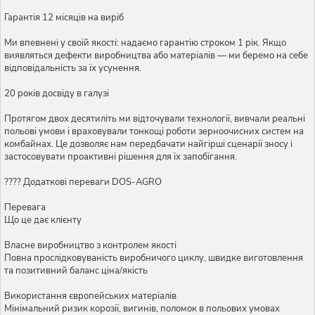
Гарантія 12 місяців на виріб
Ми впевнені у своїй якості: надаємо гарантію строком 1 рік. Якщо
виявляться дефекти виробництва або матеріалів — ми беремо на себе
відповідальність за їх усунення.
20 років досвіду в галузі
Протягом двох десятиліть ми відточували технології, вивчали реальні
польові умови і враховували тонкощі роботи зерноочисних систем на
комбайнах. Це дозволяє нам передбачати найгірші сценарії зносу і
застосовувати проактивні рішення для їх запобігання.
???? Додаткові переваги DOS-AGRO
Перевага
Що це дає клієнту
Власне виробництво з контролем якості
Повна прослідковуваність виробничого циклу, швидке виготовлення
та позитивний баланс ціна/якість
Використання європейських матеріалів
Мінімальний ризик корозії, вигинів, поломок в польових умовах