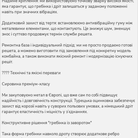
Надійне кріплення: ми використовуємо точкову зварку високої якості,
яка гарантує, що гребінка і дріт залишаться у заданому положенні
навіть при значних вібраціях.
Додатковий захист від тертя: встановлюємо антивібраційну гуму між
металевими елементами, що контактують. Це знижує шум, зменшує
знос і суттєво продовжує термін служби решета.
Ремонтна база і індивідуальний підхід: ми не просто продаємо готові
решета, а можемо виготовити під замовлення під конкретну модель
комбайна, а також виконати якісний ремонт і модернізацію існуючих
решіт.
???? Технічні та якісні переваги
Сировина преміум-класу
Ми закуповуємо метал в Європі, що вже сам по собі підвищує
надійність і довговічність конструкції. Турецька оцинковка забезпечує
захист від корозії навіть у суворих польових умовах, а німецький дріт
гарантує еластичність і міцність у з’єднаннях.
Конструктивне рішення "гребінка із заворотом"
Така форма гребінки навколо дроту створює додаткове ребро