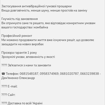
Застосування антивібраційної гумової прошарки
Вища довговічність, менше шуму, менше простоїв на заміну
Гнучкість під замовлення
Ви отримуєте саме те решето, яке відповідає конкретним умовам
вашого господарства і комбайна
Професійний ремонт
Ми можемо продовжити життя вже існуючих решіт, що дозволяє
заощадити на нових виробах
Прозора гарантія 1 року
Зрозумілі умови, впевненість у якості
???? Зв'язатися з нами та замовити
☎ Телефон: 0681548187, 0958374969, 0681020787, 0663239838 -
Дем'яненко Олександр
???? E-mail:
???? Сайт:
???? Доставка по всій Україні