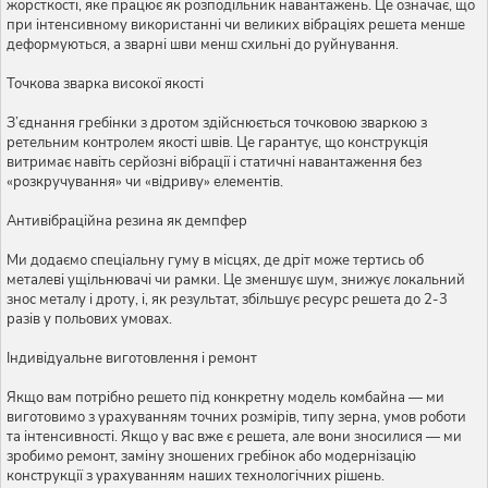
жорсткості, яке працює як розподільник навантажень. Це означає, що
при інтенсивному використанні чи великих вібраціях решета менше
деформуються, а зварні шви менш схильні до руйнування.
Точкова зварка високої якості
З’єднання гребінки з дротом здійснюється точковою зваркою з
ретельним контролем якості швів. Це гарантує, що конструкція
витримає навіть серйозні вібрації і статичні навантаження без
«розкручування» чи «відриву» елементів.
Антивібраційна резина як демпфер
Ми додаємо спеціальну гуму в місцях, де дріт може тертись об
металеві ущільнювачі чи рамки. Це зменшує шум, знижує локальний
знос металу і дроту, і, як результат, збільшує ресурс решета до 2-3
разів у польових умовах.
Індивідуальне виготовлення і ремонт
Якщо вам потрібно решето під конкретну модель комбайна — ми
виготовимо з урахуванням точних розмірів, типу зерна, умов роботи
та інтенсивності. Якщо у вас вже є решета, але вони зносилися — ми
зробимо ремонт, заміну зношених гребінок або модернізацію
конструкції з урахуванням наших технологічних рішень.