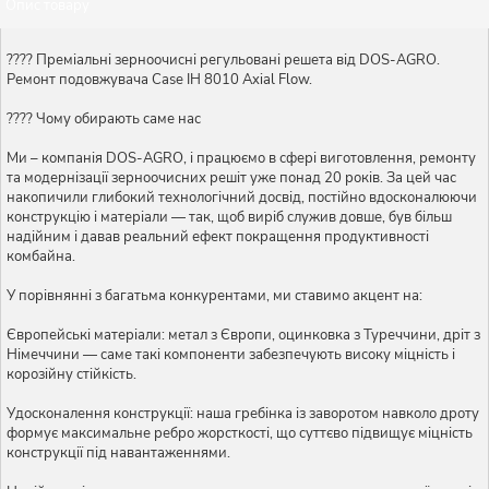
Опис товару
???? Преміальні зерноочисні регульовані решета від DOS-AGRO.
Ремонт подовжувача Case IH 8010 Axial Flow.
???? Чому обирають саме нас
Ми – компанія DOS-AGRO, і працюємо в сфері виготовлення, ремонту
та модернізації зерноочисних решіт уже понад 20 років. За цей час
накопичили глибокий технологічний досвід, постійно вдосконалюючи
конструкцію і матеріали — так, щоб виріб служив довше, був більш
надійним і давав реальний ефект покращення продуктивності
комбайна.
У порівнянні з багатьма конкурентами, ми ставимо акцент на:
Європейські матеріали: метал з Європи, оцинковка з Туреччини, дріт з
Німеччини — саме такі компоненти забезпечують високу міцність і
корозійну стійкість.
Удосконалення конструкції: наша гребінка із заворотом навколо дроту
формує максимальне ребро жорсткості, що суттєво підвищує міцність
конструкції під навантаженнями.