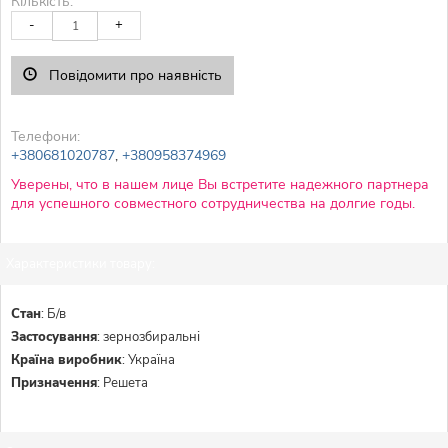
Кількість:
-
+
Повідомити про наявність
Телефони:
+380681020787
,
+380958374969
Уверены, что в нашем лице Вы встретите надежного партнера
для успешного совместного сотрудничества на долгие годы.
Характеристики товару:
Стан
:
Б/в
Застосування
:
зернозбиральні
Країна виробник
:
Україна
Призначення
:
Решета