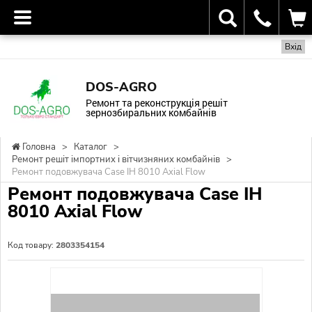
Вхід
DOS-AGRO
Ремонт та реконструкція решіт
зернозбиральних комбайнів
Головна
>
Каталог
>
Ремонт решіт імпортних і вітчизняних комбайнів
>
Ремонт подовжувача Case IH 8010 Axial Flow
Ремонт подовжувача Case IH
8010 Axial Flow
Код товару:
2803354154