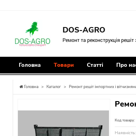
DOS-AGRO
Ремонт та реконструкція решіт
Головна
Товари
Статті
Про на
Головна
>
Каталог
>
Ремонт решіт імпортних і вітчизнян
Ремон
Код товару:
Наявність: