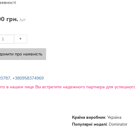
аявності
00 грн.
/шт
+
домити про наявність
20787
,
+380958374969
что в нашем лице Вы встретите надежного партнера для успешного
Країна виробник
:
Україна
Популярні моделі
:
Dominator