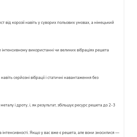
ст від корозії навіть у суворих польових умовах, а німецький
и інтенсивному використанні чи великих вібраціях решета
авіть серйозні вібрації і статичні навантаження без
талу і дроту, і, як результат, збільшує ресурс решета до 2-3
 інтенсивності. Якщо у вас вже є решета, але вони зносилися —