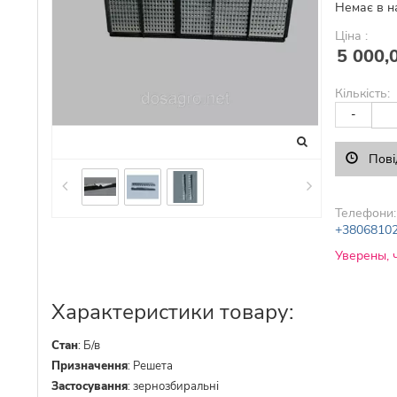
Немає в н
Ціна :
5 000,
Кількість:
-
Пові
Телефони:
+3806810
Уверены, 
Характеристики товару:
Стан
:
Б/в
Призначення
:
Решета
Застосування
:
зернозбиральні