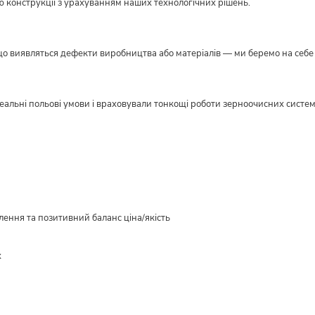
ю конструкції з урахуванням наших технологічних рішень.
кщо виявляться дефекти виробництва або матеріалів — ми беремо на себе в
реальні польові умови і враховували тонкощі роботи зерноочисних систе
ення та позитивний баланс ціна/якість
х