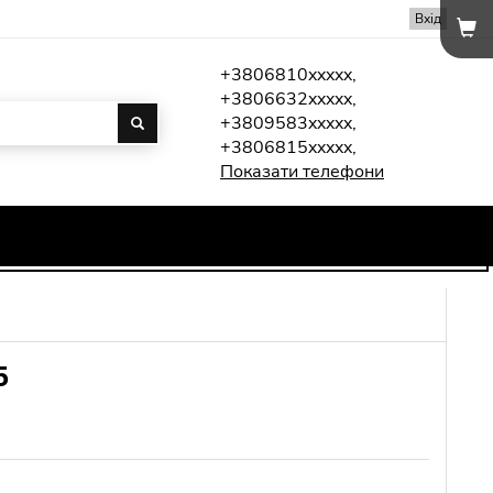
Вхід
+3806810xxxxx,
+3806632xxxxx,
+3809583xxxxx,
+3806815xxxxx,
Показати телефони
5