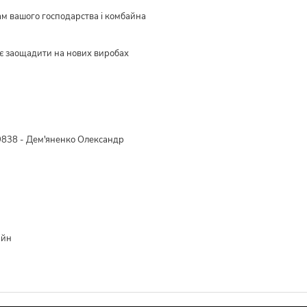
ам вашого господарства і комбайна
є заощадити на нових виробах
838 - Дем'яненко Олександр
айн