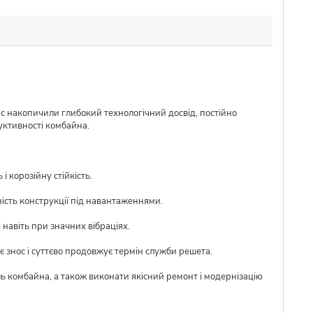
ас накопичили глибокий технологічний досвід, постійно
уктивності комбайна.
 корозійну стійкість.
ість конструкції під навантаженнями.
 навіть при значних вібраціях.
 знос і суттєво продовжує термін служби решета.
ль комбайна, а також виконати якісний ремонт і модернізацію