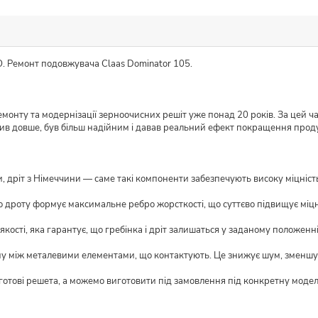
. Ремонт подовжувача Claas Dominator 105.
монту та модернізації зерноочисних решіт уже понад 20 років. За цей ч
жив довше, був більш надійним і давав реальний ефект покращення прод
 дріт з Німеччини — саме такі компоненти забезпечують високу міцність і
о дроту формує максимальне ребро жорсткості, що суттєво підвищує міцн
кості, яка гарантує, що гребінка і дріт залишаться у заданому положенні
му між металевими елементами, що контактують. Це знижує шум, зменшує
 готові решета, а можемо виготовити під замовлення під конкретну моде