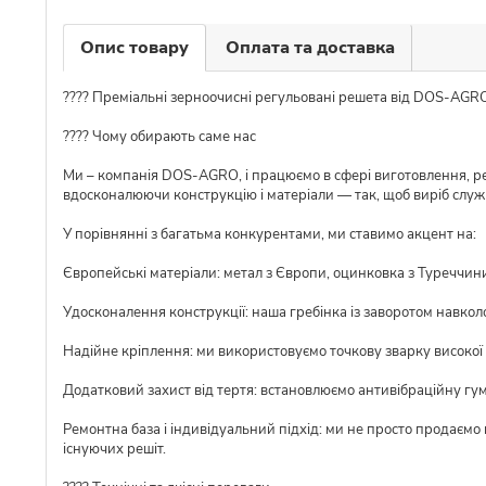
Опис товару
Оплата та доставка
???? Преміальні зерноочисні регульовані решета від DOS-AGRO
???? Чому обирають саме нас
Ми – компанія DOS-AGRO, і працюємо в сфері виготовлення, ре
вдосконалюючи конструкцію і матеріали — так, щоб виріб слу
У порівнянні з багатьма конкурентами, ми ставимо акцент на:
Європейські матеріали: метал з Європи, оцинковка з Туреччини,
Удосконалення конструкції: наша гребінка із заворотом навкол
Надійне кріплення: ми використовуємо точкову зварку високої я
Додатковий захист від тертя: встановлюємо антивібраційну гу
Ремонтна база і індивідуальний підхід: ми не просто продаємо
існуючих решіт.