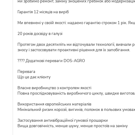
ми зробимо ремонт, заміну зношених гребінок або модернізаці
Гарантія 12 місяців на виріб
Ми впевнені у своїй якості: надаємо гарантію строком 1 рік. Я
20 років досвіду в галузі
Протягом двох десятиліть ми відточували технології, вивчали 
зносу і застосовувати проактивні рішення для їх запобігання.
???? Додаткові переваги DOS-AGRO
Перевага
Що це дає клієнту
Власне виробництво з контролем якості
Повна прослідковуваність виробничого циклу, швидке виготовл
Використання європейських матеріалів
Мінімальний ризик корозії, вигинів, поломок в польових умова
Застосування антивібраційної гумової прошарки
Вища довговічність, менше шуму, менше простоїв на заміну