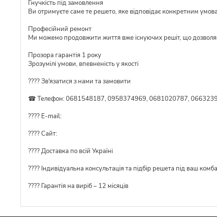
Гнучкість під замовлення
Ви отримуєте саме те решето, яке відповідає конкретним умов
Професійний ремонт
Ми можемо продовжити життя вже існуючих решіт, що дозволя
Прозора гарантія 1 року
Зрозумілі умови, впевненість у якості
???? Зв'язатися з нами та замовити
☎ Телефон: 0681548187, 0958374969, 0681020787, 0663239
???? E-mail:
???? Сайт:
???? Доставка по всій Україні
????️ Індивідуальна консультація та підбір решета під ваш комб
???? Гарантія на виріб – 12 місяців