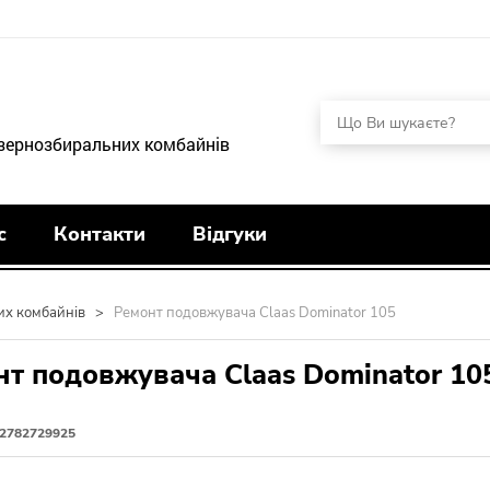
 зернозбиральних комбайнів
с
Контакти
Відгуки
их комбайнів
>
Ремонт подовжувача Claas Dominator 105
т подовжувача Claas Dominator 10
2782729925