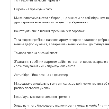
???? Технічні та якісні переваги
Сировина преміум-класу
Ми закуповуємо метал в Європі, що вже сам по собі підвищує над
дріт гарантує еластичність і міцність у з’єднаннях.
Конструктивне рішення "гребінка із заворотом"
Така форма гребінки навколо дроту створює додаткове ребро ж
менше деформуються, а зварні шви менш схильні до руйнуван
Точкова зварка високої якості
З’єднання гребінки з дротом здійснюється точковою зваркою з р
«розкручування» чи «відриву» елементів.
Антивібраційна резина як демпфер
Ми додаємо спеціальну гуму в місцях, де дріт може тертись об 
разів у польових умовах.
Індивідуальне виготовлення і ремонт
Якщо вам потрібно решето під конкретну модель комбайна — ми 