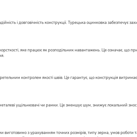
ійність і довговічність конструкції. Турецька оцинковка забезпечує захи
орсткості, яке працює як розподільник навантажень. Це означає, що пр
ня.
етельним контролем якості швів. Це гарантує, що конструкція витримає н
металеві ущільнювачі чи рамки. Це зменшує шум, знижує локальний знос ме
виготовимо з урахуванням точних розмірів, типу зерна, умов роботи та