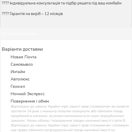
????️ Індивідуальна консультація та підбір решета під ваш комбайн
???? Гарантія на виріб – 12 місяців
Оплата та доставка
Варіанти доставки
Новая Почта
Самовывоз
Интайм
Автолюкс
Гюнсел
Ночной Экспресс
Повернення і обмін
Відповідно до закону України «про захист прав споживачів» ви можете
протягом 14 днів з моменту покупки повернути або обміняти товар,
придбаний в магазині, за умови виконання всіх норм передбачених
законом. Умови обміну / повернення товару належної якості стаття 9.
Відповідно до закону України «про захист прав споживачів»: споживач
має право обміняти непродовольчий товар належної якості на