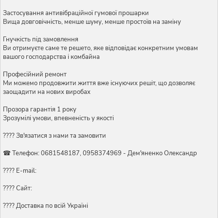
Застосування антивібраційної гумової прошарки
Вища довговічність, менше шуму, менше простоїв на заміну
Гнучкість під замовлення
Ви отримуєте саме те решето, яке відповідає конкретним умовам
вашого господарства і комбайна
Професійний ремонт
Ми можемо продовжити життя вже існуючих решіт, що дозволяє
заощадити на нових виробах
Прозора гарантія 1 року
Зрозумілі умови, впевненість у якості
???? Зв'язатися з нами та замовити
☎ Телефон: 0681548187, 0958374969 - Дем'яненко Олександр
???? E-mail:
???? Сайт:
???? Доставка по всій Україні