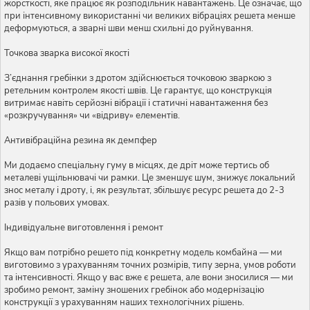
жорсткості, яке працює як розподільник навантажень. Це означає, що
при інтенсивному використанні чи великих вібраціях решета менше
деформуються, а зварні шви менш схильні до руйнування.
Точкова зварка високої якості
З’єднання гребінки з дротом здійснюється точковою зваркою з
ретельним контролем якості швів. Це гарантує, що конструкція
витримає навіть серйозні вібрації і статичні навантаження без
«розкручування» чи «відриву» елементів.
Антивібраційна резина як демпфер
Ми додаємо спеціальну гуму в місцях, де дріт може тертись об
металеві ущільнювачі чи рамки. Це зменшує шум, знижує локальний
знос металу і дроту, і, як результат, збільшує ресурс решета до 2-3
разів у польових умовах.
Індивідуальне виготовлення і ремонт
Якщо вам потрібно решето під конкретну модель комбайна — ми
виготовимо з урахуванням точних розмірів, типу зерна, умов роботи
та інтенсивності. Якщо у вас вже є решета, але вони зносилися — ми
зробимо ремонт, заміну зношених гребінок або модернізацію
конструкції з урахуванням наших технологічних рішень.