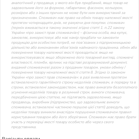
аналогічний у продавця, у якого він був придбаний, якщо товар не
задовольнив його за формою, габаритами, фасоном, кольором,
розміром або з інших причин не може бути ним використаний за
призначенням. Споживач має право на обмін товару належної якості
протягом чотирнадцяти днів, не рахуючи дня покупки. споживач
(термін вживається в такому значенні згідно статті 1. п.22 закону
України «про захист прав споживачів») – фізична особа, яка купує,
замовляє, використовує або має намір придбати чи замовити
продукцію для особистих потреб, не пов’язаних з підприємницькою
діяльністю або виконанням обов’язків найманого працівника. обмін або
повернення товару належної якості провадиться: якщо не
використовувався; якщо збережено його товарний вигляд, споживчі
властивості, пломби, ярлики; на підставі розрахунковий документ,
виданий споживачеві разом з проданим товаром. умови обміну /
повернення товару неналежної якості стаття 8. Згідно із законом
України «про захист прав споживачів»: в разі виявлення протягом
встановленого гарантійного строку недоліків споживач, в порядку та в
строки, встановлені законодавством, має право вимагати безоплатного
усунення недоліків товару в розумний строк. вимоги споживача,
передбачених цією статтею, не підлягають задоволенню, якщо
продавець, виробник (підприємство, що задовольняє вимоги
споживача, встановлені частиною першою цієї статті) доведуть, що
недоліки товару виникли внаслідок порушення споживачем правил
користування товаром або його зберігання. Споживач має право брати
участь у перевірці якості товару особисто або через свого
представника.
Варіанти оплати