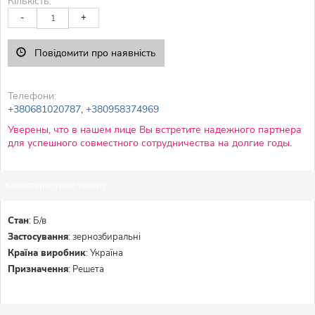
Кількість:
-
+
Повідомити про наявність
Телефони:
+380681020787
,
+380958374969
Уверены, что в нашем лице Вы встретите надежного партнера
для успешного совместного сотрудничества на долгие годы.
Характеристики товару:
Стан
:
Б/в
Застосування
:
зернозбиральні
Країна виробник
:
Україна
Призначення
:
Решета