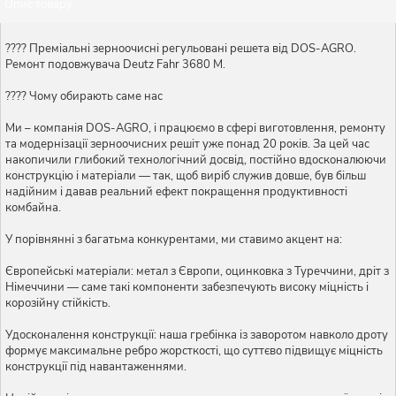
Опис товару
???? Преміальні зерноочисні регульовані решета від DOS-AGRO.
Ремонт подовжувача Deutz Fahr 3680 М.
???? Чому обирають саме нас
Ми – компанія DOS-AGRO, і працюємо в сфері виготовлення, ремонту
та модернізації зерноочисних решіт уже понад 20 років. За цей час
накопичили глибокий технологічний досвід, постійно вдосконалюючи
конструкцію і матеріали — так, щоб виріб служив довше, був більш
надійним і давав реальний ефект покращення продуктивності
комбайна.
У порівнянні з багатьма конкурентами, ми ставимо акцент на:
Європейські матеріали: метал з Європи, оцинковка з Туреччини, дріт з
Німеччини — саме такі компоненти забезпечують високу міцність і
корозійну стійкість.
Удосконалення конструкції: наша гребінка із заворотом навколо дроту
формує максимальне ребро жорсткості, що суттєво підвищує міцність
конструкції під навантаженнями.