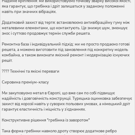
Надійне кріплення: ми використовуємо точкову зварку високої якості,
яка гарантує, що гребінка і дріт залишаться у заданому положенні
навіть при значних вібраціях.
Додатковий захист від тертя: встановлюємо антивібраційну гуму між
металевими елементами, що контактують. Це знижує шум, зменшує
знос і суттєво продовжує термін служби решета.
Ремонтна база і індивідуальний підхід: ми не просто продаємо готові
решета, а можемо виготовити під замовлення під конкретну модель
комбайна, а також виконати якісний ремонт і модернізацію існуючих
решіт.
???? Технічні та якісні переваги
Сировина преміум-класу
Ми закуповуємо метал в Європі, що вже сам по собі підвищує
надійність і довговічність конструкції. Турецька оцинковка забезпечує
захист від корозії навіть у суворих польових умовах, а німецький дріт
гарантує еластичність і міцність у з’єднаннях.
Конструктивне рішення "гребінка із заворотом"
Така форма гребінки навколо дроту створює додаткове ребро