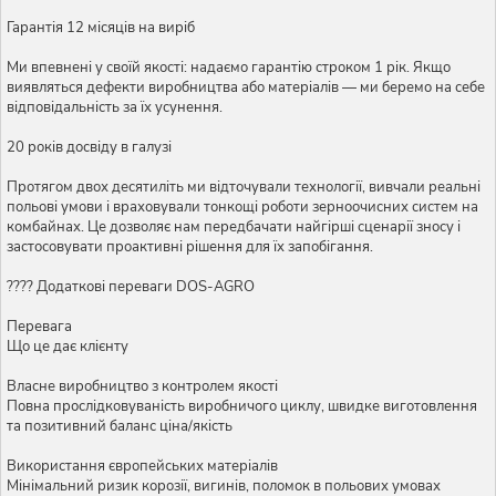
Гарантія 12 місяців на виріб
Ми впевнені у своїй якості: надаємо гарантію строком 1 рік. Якщо
виявляться дефекти виробництва або матеріалів — ми беремо на себе
відповідальність за їх усунення.
20 років досвіду в галузі
Протягом двох десятиліть ми відточували технології, вивчали реальні
польові умови і враховували тонкощі роботи зерноочисних систем на
комбайнах. Це дозволяє нам передбачати найгірші сценарії зносу і
застосовувати проактивні рішення для їх запобігання.
???? Додаткові переваги DOS-AGRO
Перевага
Що це дає клієнту
Власне виробництво з контролем якості
Повна прослідковуваність виробничого циклу, швидке виготовлення
та позитивний баланс ціна/якість
Використання європейських матеріалів
Мінімальний ризик корозії, вигинів, поломок в польових умовах