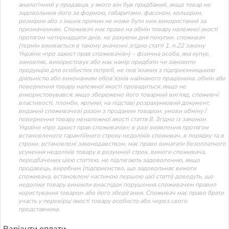
аналогічний у продавця, у якого він був придбаний, якщо товар не
задовольнив його за формою, габаритами, фасоном, кольором,
розміром або з інших причин не може бути ним використаний за
призначенням. Споживач має право на обмін товару належної якості
протягом чотирнадцяти днів, не рахуючи дня покупки. споживач
(термін вживається в такому значенні згідно статті 1. п.22 закону
України «про захист прав споживачів») – фізична особа, яка купує,
замовляє, використовує або має намір придбати чи замовити
продукцію для особистих потреб, не пов’язаних з підприємницькою
діяльністю або виконанням обов’язків найманого працівника. обмін або
повернення товару належної якості провадиться: якщо не
використовувався; якщо збережено його товарний вигляд, споживчі
властивості, пломби, ярлики; на підставі розрахунковий документ,
виданий споживачеві разом з проданим товаром. умови обміну /
повернення товару неналежної якості стаття 8. Згідно із законом
України «про захист прав споживачів»: в разі виявлення протягом
встановленого гарантійного строку недоліків споживач, в порядку та в
строки, встановлені законодавством, має право вимагати безоплатного
усунення недоліків товару в розумний строк. вимоги споживача,
передбачених цією статтею, не підлягають задоволенню, якщо
продавець, виробник (підприємство, що задовольняє вимоги
споживача, встановлені частиною першою цієї статті) доведуть, що
недоліки товару виникли внаслідок порушення споживачем правил
користування товаром або його зберігання. Споживач має право брати
участь у перевірці якості товару особисто або через свого
представника.
Варіанти оплати