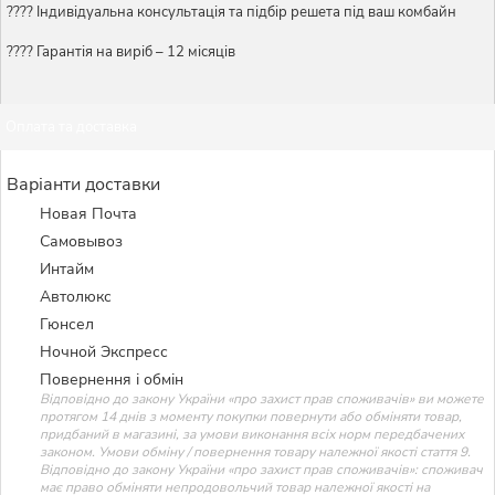
????️ Індивідуальна консультація та підбір решета під ваш комбайн
???? Гарантія на виріб – 12 місяців
Оплата та доставка
Варіанти доставки
Новая Почта
Самовывоз
Интайм
Автолюкс
Гюнсел
Ночной Экспресс
Повернення і обмін
Відповідно до закону України «про захист прав споживачів» ви можете
протягом 14 днів з моменту покупки повернути або обміняти товар,
придбаний в магазині, за умови виконання всіх норм передбачених
законом. Умови обміну / повернення товару належної якості стаття 9.
Відповідно до закону України «про захист прав споживачів»: споживач
має право обміняти непродовольчий товар належної якості на