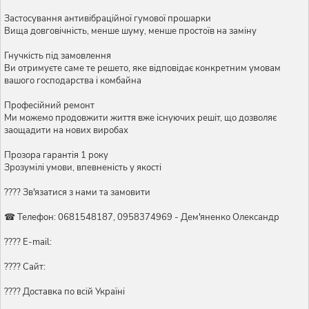
Застосування антивібраційної гумової прошарки
Вища довговічність, менше шуму, менше простоїв на заміну
Гнучкість під замовлення
Ви отримуєте саме те решето, яке відповідає конкретним умовам
вашого господарства і комбайна
Професійний ремонт
Ми можемо продовжити життя вже існуючих решіт, що дозволяє
заощадити на нових виробах
Прозора гарантія 1 року
Зрозумілі умови, впевненість у якості
???? Зв'язатися з нами та замовити
☎ Телефон: 0681548187, 0958374969 - Дем'яненко Олександр
???? E-mail:
???? Сайт:
???? Доставка по всій Україні