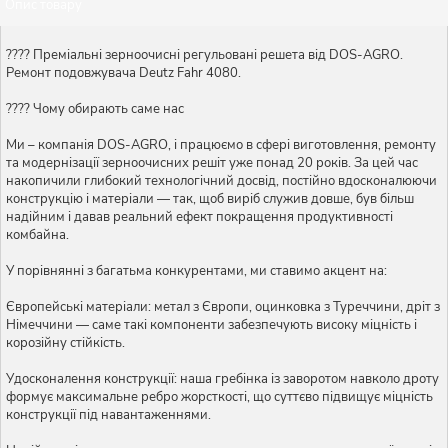
Опис товару
???? Преміальні зерноочисні регульовані решета від DOS-AGRO.
Ремонт подовжувача Deutz Fahr 4080.
???? Чому обирають саме нас
Ми – компанія DOS-AGRO, і працюємо в сфері виготовлення, ремонту
та модернізації зерноочисних решіт уже понад 20 років. За цей час
накопичили глибокий технологічний досвід, постійно вдосконалюючи
конструкцію і матеріали — так, щоб виріб служив довше, був більш
надійним і давав реальний ефект покращення продуктивності
комбайна.
У порівнянні з багатьма конкурентами, ми ставимо акцент на:
Європейські матеріали: метал з Європи, оцинковка з Туреччини, дріт з
Німеччини — саме такі компоненти забезпечують високу міцність і
корозійну стійкість.
Удосконалення конструкції: наша гребінка із заворотом навколо дроту
формує максимальне ребро жорсткості, що суттєво підвищує міцність
конструкції під навантаженнями.