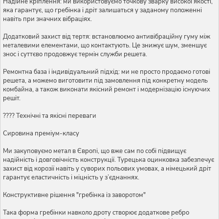
Надійне кріплення: ми використовуємо точкову зварку високої якості,
яка гарантує, що гребінка і дріт залишаться у заданому положенні
навіть при значних вібраціях.
Додатковий захист від тертя: встановлюємо антивібраційну гуму між
металевими елементами, що контактують. Це знижує шум, зменшує
знос і суттєво продовжує термін служби решета.
Ремонтна база і індивідуальний підхід: ми не просто продаємо готові
решета, а можемо виготовити під замовлення під конкретну модель
комбайна, а також виконати якісний ремонт і модернізацію існуючих
решіт.
???? Технічні та якісні переваги
Сировина преміум-класу
Ми закуповуємо метал в Європі, що вже сам по собі підвищує
надійність і довговічність конструкції. Турецька оцинковка забезпечує
захист від корозії навіть у суворих польових умовах, а німецький дріт
гарантує еластичність і міцність у з’єднаннях.
Конструктивне рішення "гребінка із заворотом"
Така форма гребінки навколо дроту створює додаткове ребро