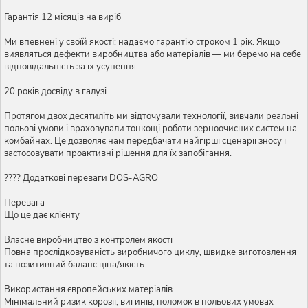
Гарантія 12 місяців на виріб
Ми впевнені у своїй якості: надаємо гарантію строком 1 рік. Якщо
виявляться дефекти виробництва або матеріалів — ми беремо на себе
відповідальність за їх усунення.
20 років досвіду в галузі
Протягом двох десятиліть ми відточували технології, вивчали реальні
польові умови і враховували тонкощі роботи зерноочисних систем на
комбайнах. Це дозволяє нам передбачати найгірші сценарії зносу і
застосовувати проактивні рішення для їх запобігання.
???? Додаткові переваги DOS-AGRO
Перевага
Що це дає клієнту
Власне виробництво з контролем якості
Повна прослідковуваність виробничого циклу, швидке виготовлення
та позитивний баланс ціна/якість
Використання європейських матеріалів
Мінімальний ризик корозії, вигинів, поломок в польових умовах