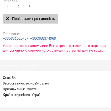
Кількість:
-
+
Повідомити про наявність
Телефони:
+380681020787
,
+380958374969
Уверены, что в нашем лице Вы встретите надежного партнера
для успешного совместного сотрудничества на долгие годы.
Характеристики товару:
Стан
:
Б/в
Застосування
:
зернозбиральні
Призначення
:
Решета
Країна виробник
:
Україна