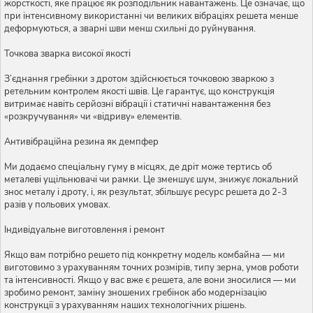
жорсткості, яке працює як розподільник навантажень. Це означає, що
при інтенсивному використанні чи великих вібраціях решета менше
деформуються, а зварні шви менш схильні до руйнування.
Точкова зварка високої якості
З’єднання гребінки з дротом здійснюється точковою зваркою з
ретельним контролем якості швів. Це гарантує, що конструкція
витримає навіть серйозні вібрації і статичні навантаження без
«розкручування» чи «відриву» елементів.
Антивібраційна резина як демпфер
Ми додаємо спеціальну гуму в місцях, де дріт може тертись об
металеві ущільнювачі чи рамки. Це зменшує шум, знижує локальний
знос металу і дроту, і, як результат, збільшує ресурс решета до 2-3
разів у польових умовах.
Індивідуальне виготовлення і ремонт
Якщо вам потрібно решето під конкретну модель комбайна — ми
виготовимо з урахуванням точних розмірів, типу зерна, умов роботи
та інтенсивності. Якщо у вас вже є решета, але вони зносилися — ми
зробимо ремонт, заміну зношених гребінок або модернізацію
конструкції з урахуванням наших технологічних рішень.