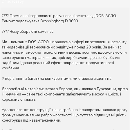
Опис товару
???? Преміальні зерноочисні регульовані решета від DOS-AGRO.
Ремонт подовжувача Dronningborg D 3600.
???? Чому обирають саме нас
Ми – компанія DOS-AGRO, і працюємо в сфері виготовлення, ремонту
та модернізації зерноочисних решіт уже понад 20 років. За цей час
накопичили глибокий технологічний досвід, постійно вдосконалюючи
конструкцію і матеріали — так, щоб виріб служив довше, був більш
надійним і давав реальний ефект покращення продуктивності
комбайна.
У порівнянні з багатьма конкурентами, ми ставимо акцент на:
Європейські матеріали: метал з Європи, оцинковка з Туреччини, дріт з
Німеччини — саме такі компоненти забезпечують високу міцність і
корозійну стійкість.
Удосконалення конструкції: наша гребінка із заворотом навколо дроту
формує максимальне ребро жорсткості, що суттєво підвищує міцність
конструкції під навантаженнями.