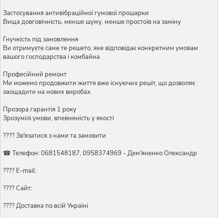
Застосування антивібраційної гумової прошарки
Вища довговічність, менше шуму, менше простоїв на заміну
Гнучкість під замовлення
Ви отримуєте саме те решето, яке відповідає конкретним умовам
вашого господарства і комбайна
Професійний ремонт
Ми можемо продовжити життя вже існуючих решіт, що дозволяє
заощадити на нових виробах
Прозора гарантія 1 року
Зрозумілі умови, впевненість у якості
???? Зв'язатися з нами та замовити
☎ Телефон: 0681548187, 0958374969 - Дем'яненко Олександр
???? E-mail:
???? Сайт:
???? Доставка по всій Україні