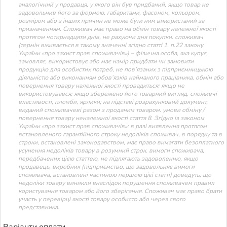
аналогічний у продавця, у якого він був придбаний, якщо товар не
задовольнив його за формою, габаритами, фасоном, кольором,
розміром або з інших причин не може бути ним використаний за
призначенням. Споживач має право на обмін товару належної якості
протягом чотирнадцяти днів, не рахуючи дня покупки. споживач
(термін вживається в такому значенні згідно статті 1. п.22 закону
України «про захист прав споживачів») – фізична особа, яка купує,
замовляє, використовує або має намір придбати чи замовити
продукцію для особистих потреб, не пов’язаних з підприємницькою
діяльністю або виконанням обов’язків найманого працівника. обмін або
повернення товару належної якості провадиться: якщо не
використовувався; якщо збережено його товарний вигляд, споживчі
властивості, пломби, ярлики; на підставі розрахунковий документ,
виданий споживачеві разом з проданим товаром. умови обміну /
повернення товару неналежної якості стаття 8. Згідно із законом
України «про захист прав споживачів»: в разі виявлення протягом
встановленого гарантійного строку недоліків споживач, в порядку та в
строки, встановлені законодавством, має право вимагати безоплатного
усунення недоліків товару в розумний строк. вимоги споживача,
передбачених цією статтею, не підлягають задоволенню, якщо
продавець, виробник (підприємство, що задовольняє вимоги
споживача, встановлені частиною першою цієї статті) доведуть, що
недоліки товару виникли внаслідок порушення споживачем правил
користування товаром або його зберігання. Споживач має право брати
участь у перевірці якості товару особисто або через свого
представника.
Варіанти оплати