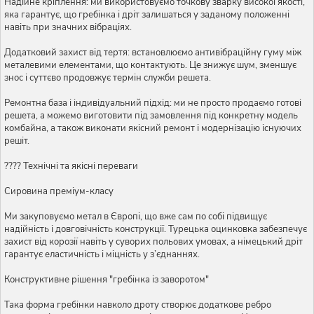
Надійне кріплення: ми використовуємо точкову зварку високої якості,
яка гарантує, що гребінка і дріт залишаться у заданому положенні
навіть при значних вібраціях.
Додатковий захист від тертя: встановлюємо антивібраційну гуму між
металевими елементами, що контактують. Це знижує шум, зменшує
знос і суттєво продовжує термін служби решета.
Ремонтна база і індивідуальний підхід: ми не просто продаємо готові
решета, а можемо виготовити під замовлення під конкретну модель
комбайна, а також виконати якісний ремонт і модернізацію існуючих
решіт.
???? Технічні та якісні переваги
Сировина преміум-класу
Ми закуповуємо метал в Європі, що вже сам по собі підвищує
надійність і довговічність конструкції. Турецька оцинковка забезпечує
захист від корозії навіть у суворих польових умовах, а німецький дріт
гарантує еластичність і міцність у з’єднаннях.
Конструктивне рішення "гребінка із заворотом"
Така форма гребінки навколо дроту створює додаткове ребро