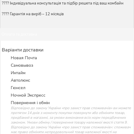
????️ Індивідуальна консультація та підбір решета під ваш комбайн
???? Гарантія на виріб – 12 місяців
Оплата та доставка
Варіанти доставки
Новая Почта
Самовывоз
Интайм
Автолюкс
Гюнсел
Ночной Экспресс
Повернення і обмін
Відповідно до закону України «про захист прав споживачів» ви можете
протягом 14 днів з моменту покупки повернути або обміняти товар,
придбаний в магазині, за умови виконання всіх норм передбачених
законом. Умови обміну / повернення товару належної якості стаття 9.
Відповідно до закону України «про захист прав споживачів»: споживач
має право обміняти непродовольчий товар належної якості на