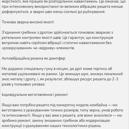
жорсткості, яке працює як розподільник навантажень. Це означає, що
при інтенсивному використанні чи великих вібраціях решета менше
деформуються, а зварні шви менш схильні до руйнування.
Точкова зварка високої якості
З’єднання гребінки з дротом здійснюється точковою зваркою з
ретельним контролем якості швів. Це гарантує, що конструкція
витримає навіть серйозні вібрації і статичні навантаження без
«розкручування» чи «відриву» елементів.
Антивібраційна резина як демпфер
Ми додаємо спеціальну гуму в місцях, де дріт може тертись об
металеві ущільнювачі чи рамки. Це зменшує шум, знижує локальний
знос металу і дроту, і, як результат, збільшує ресурс решета до 2-3
разів у польових умовах.
Індивідуальне виготовлення і ремонт
Якщо вам потрібно решето під конкретну модель комбайна — ми
виготовимо з урахуванням точних розмірів, типу зерна, умов роботи
та інтенсивності. Якщо у вас вже є решета, але вони зносилися — ми
зробимо ремонт, заміну зношених гребінок або модернізацію
конструкції з урахуванням наших технологічних рішень.