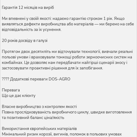
Гарантія 12 місяців на виріб
Ми впевнені у своїй якості: надаємо гарантію строком 1 рік. Якщо
виявляться дефекти виробництва або матеріалів — ми беремо на себе
відповідальність за їх усунення.
20 років досвіду в галузі
Протягом двох десятиліть ми відточували технології, вивчали реальні
польові умови і враховували тонкощі роботи зерноочисних систем на
комбайнах. Це дозволяє нам передбачати найгірші сценарії зносу і
застосовувати проактивні рішення для їх запобігання.
???? Додаткові переваги DOS-AGRO
Перевага
Що це дає клієнту
Власне виробництво з контролем якості
Повна прослідковуваність виробничого циклу, швидке виготовлення
та позитивний баланс ціна/якість
Використання європейських матеріалів
Мінімальний ризик корозії, вигинів, поломок в польових умовах