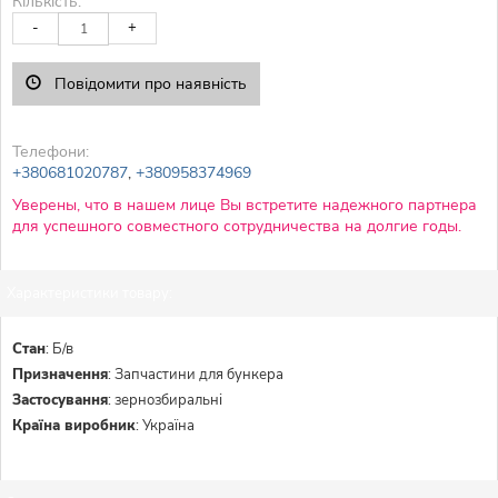
Кількість:
-
+
Повідомити про наявність
Телефони:
+380681020787
,
+380958374969
Уверены, что в нашем лице Вы встретите надежного партнера
для успешного совместного сотрудничества на долгие годы.
Характеристики товару:
Стан
:
Б/в
Призначення
:
Запчастини для бункера
Застосування
:
зернозбиральні
Країна виробник
:
Україна