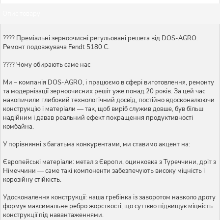
Опис товару
???? Преміальні зерноочисні регульовані решета від DOS-AGRO.
Ремонт подовжувача Fendt 5180 C.
???? Чому обирають саме нас
Ми – компанія DOS-AGRO, і працюємо в сфері виготовлення, ремонту
та модернізації зерноочисних решіт уже понад 20 років. За цей час
накопичили глибокий технологічний досвід, постійно вдосконалюючи
конструкцію і матеріали — так, щоб виріб служив довше, був більш
надійним і давав реальний ефект покращення продуктивності
комбайна.
У порівнянні з багатьма конкурентами, ми ставимо акцент на:
Європейські матеріали: метал з Європи, оцинковка з Туреччини, дріт з
Німеччини — саме такі компоненти забезпечують високу міцність і
корозійну стійкість.
Удосконалення конструкції: наша гребінка із заворотом навколо дроту
формує максимальне ребро жорсткості, що суттєво підвищує міцність
конструкції під навантаженнями.