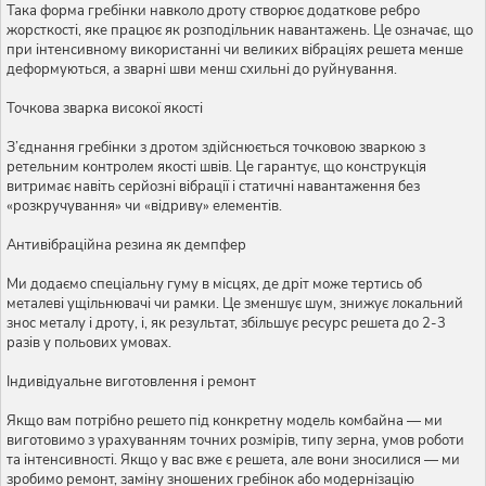
Така форма гребінки навколо дроту створює додаткове ребро
жорсткості, яке працює як розподільник навантажень. Це означає, що
при інтенсивному використанні чи великих вібраціях решета менше
деформуються, а зварні шви менш схильні до руйнування.
Точкова зварка високої якості
З’єднання гребінки з дротом здійснюється точковою зваркою з
ретельним контролем якості швів. Це гарантує, що конструкція
витримає навіть серйозні вібрації і статичні навантаження без
«розкручування» чи «відриву» елементів.
Антивібраційна резина як демпфер
Ми додаємо спеціальну гуму в місцях, де дріт може тертись об
металеві ущільнювачі чи рамки. Це зменшує шум, знижує локальний
знос металу і дроту, і, як результат, збільшує ресурс решета до 2-3
разів у польових умовах.
Індивідуальне виготовлення і ремонт
Якщо вам потрібно решето під конкретну модель комбайна — ми
виготовимо з урахуванням точних розмірів, типу зерна, умов роботи
та інтенсивності. Якщо у вас вже є решета, але вони зносилися — ми
зробимо ремонт, заміну зношених гребінок або модернізацію