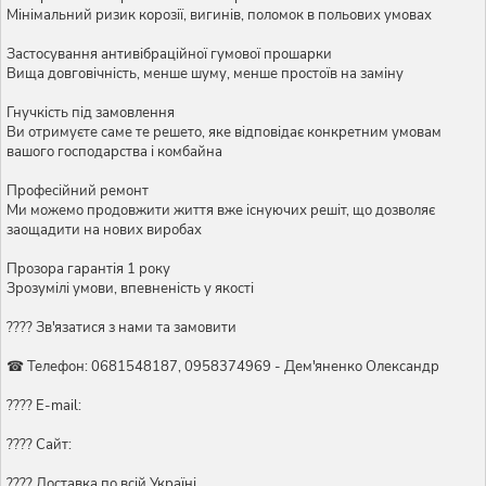
Мінімальний ризик корозії, вигинів, поломок в польових умовах
Застосування антивібраційної гумової прошарки
Вища довговічність, менше шуму, менше простоїв на заміну
Гнучкість під замовлення
Ви отримуєте саме те решето, яке відповідає конкретним умовам
вашого господарства і комбайна
Професійний ремонт
Ми можемо продовжити життя вже існуючих решіт, що дозволяє
заощадити на нових виробах
Прозора гарантія 1 року
Зрозумілі умови, впевненість у якості
???? Зв'язатися з нами та замовити
☎ Телефон: 0681548187, 0958374969 - Дем'яненко Олександр
???? E-mail:
???? Сайт:
???? Доставка по всій Україні