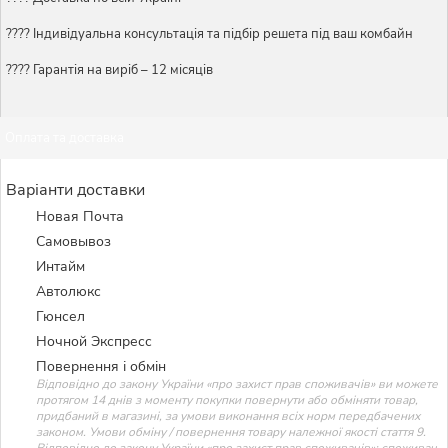
????️ Індивідуальна консультація та підбір решета під ваш комбайн
???? Гарантія на виріб – 12 місяців
Оплата та доставка
Варіанти доставки
Новая Почта
Самовывоз
Интайм
Автолюкс
Гюнсел
Ночной Экспресс
Повернення і обмін
Відповідно до закону України «про захист прав споживачів» ви можете
протягом 14 днів з моменту покупки повернути або обміняти товар,
придбаний в магазині, за умови виконання всіх норм передбачених
законом. Умови обміну / повернення товару належної якості стаття 9.
Відповідно до закону України «про захист прав споживачів»: споживач