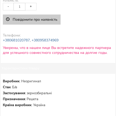
Кількість:
-
+
Повідомити про наявність
Телефони:
+380681020787
,
+380958374969
Уверены, что в нашем лице Вы встретите надежного партнера
для успешного совместного сотрудничества на долгие годы.
Характеристики товару:
Виробник
:
Неоригинал
Стан
:
Б/в
Застосування
:
зернозбиральні
Призначення
:
Решета
Країна виробник
:
Україна