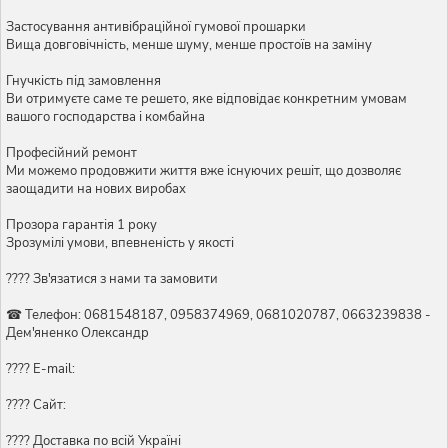
Застосування антивібраційної гумової прошарки
Вища довговічність, менше шуму, менше простоїв на заміну
Гнучкість під замовлення
Ви отримуєте саме те решето, яке відповідає конкретним умовам
вашого господарства і комбайна
Професійний ремонт
Ми можемо продовжити життя вже існуючих решіт, що дозволяє
заощадити на нових виробах
Прозора гарантія 1 року
Зрозумілі умови, впевненість у якості
???? Зв'язатися з нами та замовити
☎ Телефон: 0681548187, 0958374969, 0681020787, 0663239838 -
Дем'яненко Олександр
???? E-mail:
???? Сайт:
???? Доставка по всій Україні