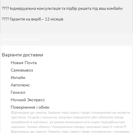
????️ Індивідуальна консультація та підбір решета під ваш комбайн
???? Гарантія на виріб – 12 місяців
Оплата та доставка
Варіанти доставки
Новая Почта
Самовывоз
Интайм
Автолюкс
Гюнсел
Ночной Экспресс
Повернення і обмін
Відповідно до закону України «про захист прав споживачів» ви можете
протягом 14 днів з моменту покупки повернути або обміняти товар,
придбаний в магазині, за умови виконання всіх норм передбачених
законом. Умови обміну / повернення товару належної якості стаття 9.
Відповідно до закону України «про захист прав споживачів»: споживач