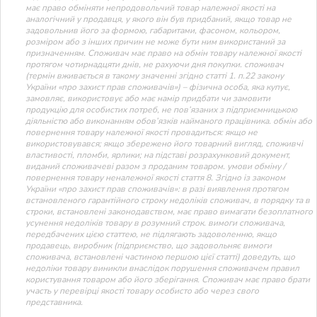
має право обміняти непродовольчий товар належної якості на
аналогічний у продавця, у якого він був придбаний, якщо товар не
задовольнив його за формою, габаритами, фасоном, кольором,
розміром або з інших причин не може бути ним використаний за
призначенням. Споживач має право на обмін товару належної якості
протягом чотирнадцяти днів, не рахуючи дня покупки. споживач
(термін вживається в такому значенні згідно статті 1. п.22 закону
України «про захист прав споживачів») – фізична особа, яка купує,
замовляє, використовує або має намір придбати чи замовити
продукцію для особистих потреб, не пов’язаних з підприємницькою
діяльністю або виконанням обов’язків найманого працівника. обмін або
повернення товару належної якості провадиться: якщо не
використовувався; якщо збережено його товарний вигляд, споживчі
властивості, пломби, ярлики; на підставі розрахунковий документ,
виданий споживачеві разом з проданим товаром. умови обміну /
повернення товару неналежної якості стаття 8. Згідно із законом
України «про захист прав споживачів»: в разі виявлення протягом
встановленого гарантійного строку недоліків споживач, в порядку та в
строки, встановлені законодавством, має право вимагати безоплатного
усунення недоліків товару в розумний строк. вимоги споживача,
передбачених цією статтею, не підлягають задоволенню, якщо
продавець, виробник (підприємство, що задовольняє вимоги
споживача, встановлені частиною першою цієї статті) доведуть, що
недоліки товару виникли внаслідок порушення споживачем правил
користування товаром або його зберігання. Споживач має право брати
участь у перевірці якості товару особисто або через свого
представника.