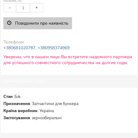
Кількість:
-
+
Повідомити про наявність
Телефони:
+380681020787
,
+380958374969
Уверены, что в нашем лице Вы встретите надежного партнера
для успешного совместного сотрудничества на долгие годы.
Характеристики товару:
Стан
:
Б/в
Призначення
:
Запчастини для бункера
Країна виробник
:
Україна
Застосування
:
зернозбиральні