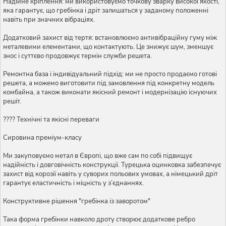
Надійне кріплення: ми використовуємо точкову зварку високої якості,
яка гарантує, що гребінка і дріт залишаться у заданому положенні
навіть при значних вібраціях.
Додатковий захист від тертя: встановлюємо антивібраційну гуму між
металевими елементами, що контактують. Це знижує шум, зменшує
знос і суттєво продовжує термін служби решета.
Ремонтна база і індивідуальний підхід: ми не просто продаємо готові
решета, а можемо виготовити під замовлення під конкретну модель
комбайна, а також виконати якісний ремонт і модернізацію існуючих
решіт.
???? Технічні та якісні переваги
Сировина преміум-класу
Ми закуповуємо метал в Європі, що вже сам по собі підвищує
надійність і довговічність конструкції. Турецька оцинковка забезпечує
захист від корозії навіть у суворих польових умовах, а німецький дріт
гарантує еластичність і міцність у з’єднаннях.
Конструктивне рішення "гребінка із заворотом"
Така форма гребінки навколо дроту створює додаткове ребро