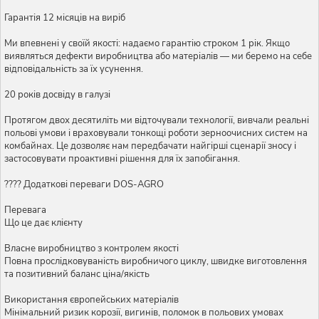
Гарантія 12 місяців на виріб
Ми впевнені у своїй якості: надаємо гарантію строком 1 рік. Якщо
виявляться дефекти виробництва або матеріалів — ми беремо на себе
відповідальність за їх усунення.
20 років досвіду в галузі
Протягом двох десятиліть ми відточували технології, вивчали реальні
польові умови і враховували тонкощі роботи зерноочисних систем на
комбайнах. Це дозволяє нам передбачати найгірші сценарії зносу і
застосовувати проактивні рішення для їх запобігання.
???? Додаткові переваги DOS-AGRO
Перевага
Що це дає клієнту
Власне виробництво з контролем якості
Повна прослідковуваність виробничого циклу, швидке виготовлення
та позитивний баланс ціна/якість
Використання європейських матеріалів
Мінімальний ризик корозії, вигинів, поломок в польових умовах