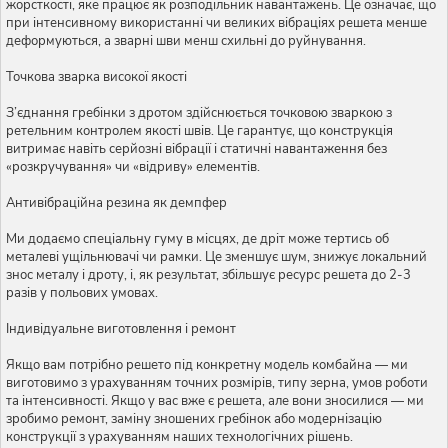
жорсткості, яке працює як розподільник навантажень. Це означає, що
при інтенсивному використанні чи великих вібраціях решета менше
деформуються, а зварні шви менш схильні до руйнування.
Точкова зварка високої якості
З’єднання гребінки з дротом здійснюється точковою зваркою з
ретельним контролем якості швів. Це гарантує, що конструкція
витримає навіть серйозні вібрації і статичні навантаження без
«розкручування» чи «відриву» елементів.
Антивібраційна резина як демпфер
Ми додаємо спеціальну гуму в місцях, де дріт може тертись об
металеві ущільнювачі чи рамки. Це зменшує шум, знижує локальний
знос металу і дроту, і, як результат, збільшує ресурс решета до 2-3
разів у польових умовах.
Індивідуальне виготовлення і ремонт
Якщо вам потрібно решето під конкретну модель комбайна — ми
виготовимо з урахуванням точних розмірів, типу зерна, умов роботи
та інтенсивності. Якщо у вас вже є решета, але вони зносилися — ми
зробимо ремонт, заміну зношених гребінок або модернізацію
конструкції з урахуванням наших технологічних рішень.