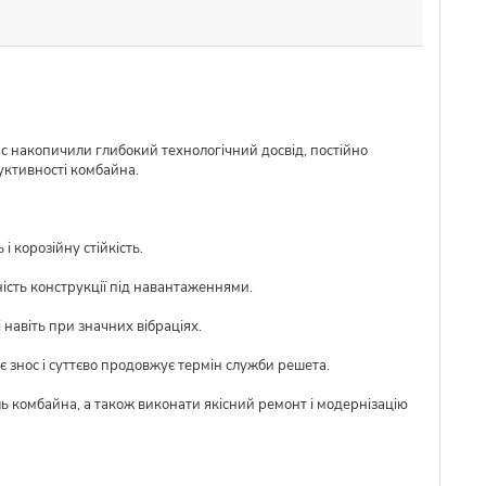
ас накопичили глибокий технологічний досвід, постійно
уктивності комбайна.
 корозійну стійкість.
ість конструкції під навантаженнями.
 навіть при значних вібраціях.
 знос і суттєво продовжує термін служби решета.
ль комбайна, а також виконати якісний ремонт і модернізацію