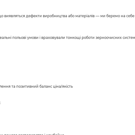
кщо виявляться дефекти виробництва або матеріалів — ми беремо на себе в
реальні польові умови і враховували тонкощі роботи зерноочисних систе
ення та позитивний баланс ціна/якість
х