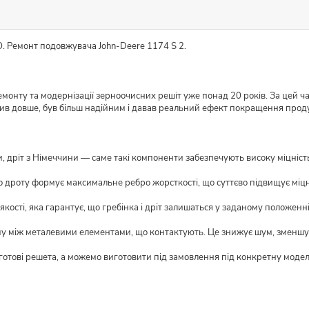
. Ремонт подовжувача John-Deere 1174 S 2.
монту та модернізації зерноочисних решіт уже понад 20 років. За цей ч
жив довше, був більш надійним і давав реальний ефект покращення прод
 дріт з Німеччини — саме такі компоненти забезпечують високу міцність і
о дроту формує максимальне ребро жорсткості, що суттєво підвищує міцн
кості, яка гарантує, що гребінка і дріт залишаться у заданому положенні
му між металевими елементами, що контактують. Це знижує шум, зменшує
 готові решета, а можемо виготовити під замовлення під конкретну моде