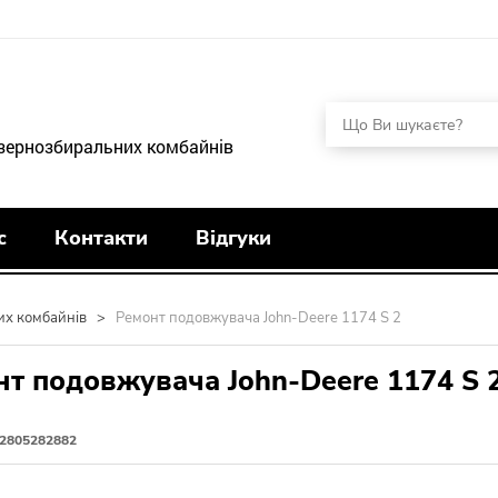
 зернозбиральних комбайнів
с
Контакти
Відгуки
их комбайнів
>
Ремонт подовжувача John-Deere 1174 S 2
т подовжувача John-Deere 1174 S 
2805282882