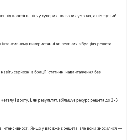
ст від корозії навіть у суворих польових умовах, а німецький
и інтенсивному використанні чи великих вібраціях решета
авіть серйозні вібрації і статичні навантаження без
талу і дроту, і, як результат, збільшує ресурс решета до 2-3
 інтенсивності. Якщо у вас вже є решета, але вони зносилися —