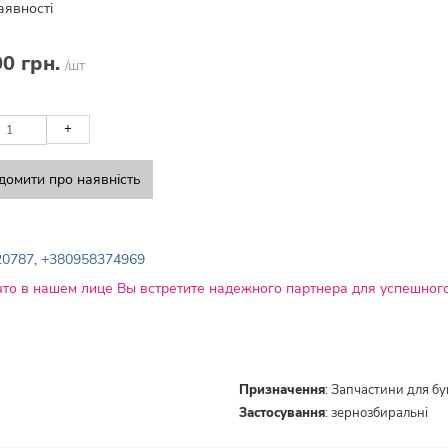
аявності
00 грн.
/шт
+
домити про наявність
20787
,
+380958374969
что в нашем лице Вы встретите надежного партнера для успешного
Призначення
:
Запчастини для б
Застосування
:
зернозбиральні