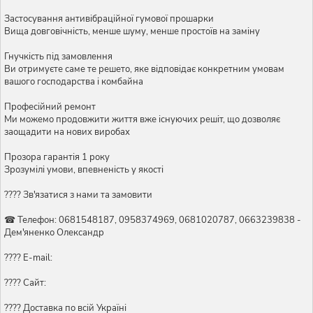
Застосування антивібраційної гумової прошарки
Вища довговічність, менше шуму, менше простоїв на заміну
Гнучкість під замовлення
Ви отримуєте саме те решето, яке відповідає конкретним умовам
вашого господарства і комбайна
Професійний ремонт
Ми можемо продовжити життя вже існуючих решіт, що дозволяє
заощадити на нових виробах
Прозора гарантія 1 року
Зрозумілі умови, впевненість у якості
???? Зв'язатися з нами та замовити
☎ Телефон: 0681548187, 0958374969, 0681020787, 0663239838 -
Дем'яненко Олександр
???? E-mail:
???? Сайт:
???? Доставка по всій Україні