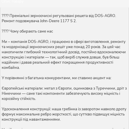
Опис товару
???? Преміальні зерноочисні регульовані решета від DOS-AGRO.
Ремонт подовжувача John-Deere 1177 S 2.
???? Чому обирають саме нас
Ми – компанія DOS-AGRO, і працюємо в сфері виготовлення, ремонту
та модернізації зерноочисних решіт уже понад 20 років. За цей час
накопичили глибокий технологічний досвід, постійно вдосконалюючи
конструкцію і матеріали — так, щоб виріб служив довше, був більш
надійним і давав реальний ефект покращення продуктивності
комбайна.
У порівнянні з багатьма конкурентами, ми ставимо акцент на:
Європейські матеріали: метал з Європи, оцинковка з Туреччини, дріт з
Німеччини — саме такі компоненти забезпечують високу міцність і
корозійну стійкість.
Удосконалення конструкції: наша гребінка із заворотом навколо дроту
формує максимальне ребро жорсткості, що суттєво підвищує міцність
конструкції під навантаженнями.