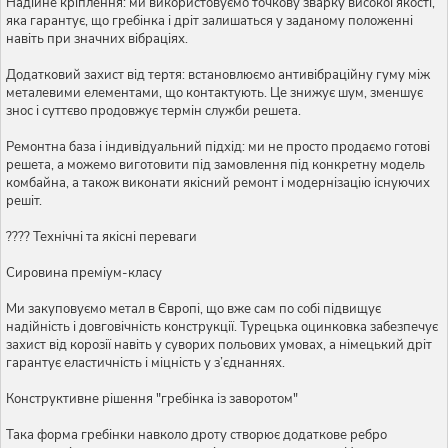
Надійне кріплення: ми використовуємо точкову зварку високої якості,
яка гарантує, що гребінка і дріт залишаться у заданому положенні
навіть при значних вібраціях.
Додатковий захист від тертя: встановлюємо антивібраційну гуму між
металевими елементами, що контактують. Це знижує шум, зменшує
знос і суттєво продовжує термін служби решета.
Ремонтна база і індивідуальний підхід: ми не просто продаємо готові
решета, а можемо виготовити під замовлення під конкретну модель
комбайна, а також виконати якісний ремонт і модернізацію існуючих
решіт.
???? Технічні та якісні переваги
Сировина преміум-класу
Ми закуповуємо метал в Європі, що вже сам по собі підвищує
надійність і довговічність конструкції. Турецька оцинковка забезпечує
захист від корозії навіть у суворих польових умовах, а німецький дріт
гарантує еластичність і міцність у з’єднаннях.
Конструктивне рішення "гребінка із заворотом"
Така форма гребінки навколо дроту створює додаткове ребро