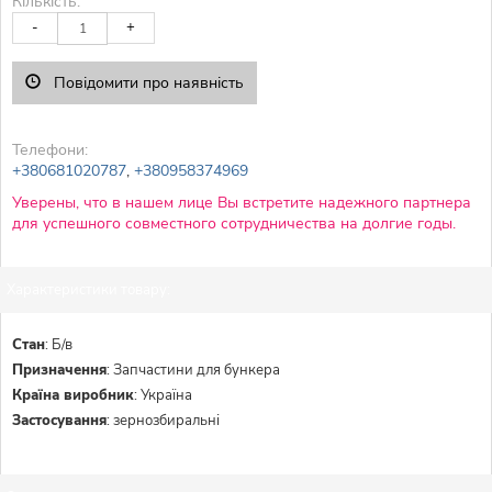
Кількість:
-
+
Повідомити про наявність
Телефони:
+380681020787
,
+380958374969
Уверены, что в нашем лице Вы встретите надежного партнера
для успешного совместного сотрудничества на долгие годы.
Характеристики товару:
Стан
:
Б/в
Призначення
:
Запчастини для бункера
Країна виробник
:
Україна
Застосування
:
зернозбиральні