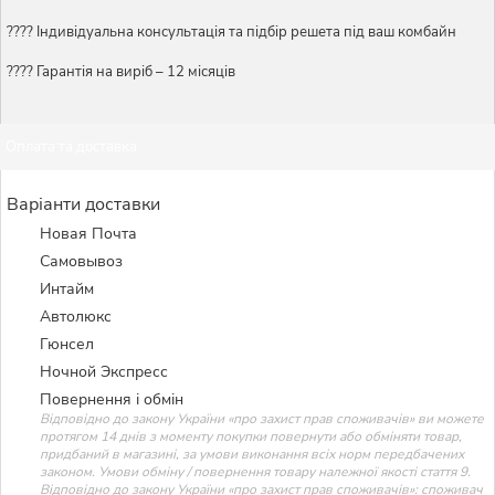
????️ Індивідуальна консультація та підбір решета під ваш комбайн
???? Гарантія на виріб – 12 місяців
Оплата та доставка
Варіанти доставки
Новая Почта
Самовывоз
Интайм
Автолюкс
Гюнсел
Ночной Экспресс
Повернення і обмін
Відповідно до закону України «про захист прав споживачів» ви можете
протягом 14 днів з моменту покупки повернути або обміняти товар,
придбаний в магазині, за умови виконання всіх норм передбачених
законом. Умови обміну / повернення товару належної якості стаття 9.
Відповідно до закону України «про захист прав споживачів»: споживач