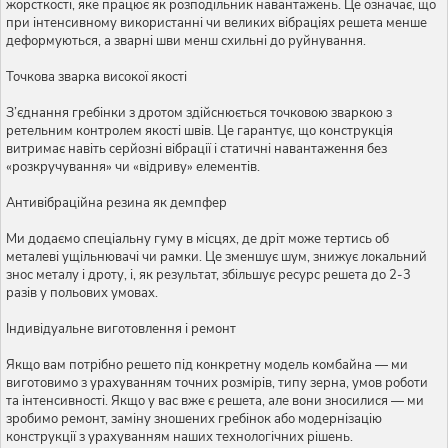
жорсткості, яке працює як розподільник навантажень. Це означає, що
при інтенсивному використанні чи великих вібраціях решета менше
деформуються, а зварні шви менш схильні до руйнування.
Точкова зварка високої якості
З’єднання гребінки з дротом здійснюється точковою зваркою з
ретельним контролем якості швів. Це гарантує, що конструкція
витримає навіть серйозні вібрації і статичні навантаження без
«розкручування» чи «відриву» елементів.
Антивібраційна резина як демпфер
Ми додаємо спеціальну гуму в місцях, де дріт може тертись об
металеві ущільнювачі чи рамки. Це зменшує шум, знижує локальний
знос металу і дроту, і, як результат, збільшує ресурс решета до 2-3
разів у польових умовах.
Індивідуальне виготовлення і ремонт
Якщо вам потрібно решето під конкретну модель комбайна — ми
виготовимо з урахуванням точних розмірів, типу зерна, умов роботи
та інтенсивності. Якщо у вас вже є решета, але вони зносилися — ми
зробимо ремонт, заміну зношених гребінок або модернізацію
конструкції з урахуванням наших технологічних рішень.