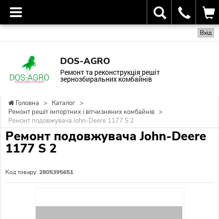
Вхід
DOS-AGRO
Ремонт та реконструкція решіт
зернозбиральних комбайнів
Головна
>
Каталог
>
Ремонт решіт імпортних і вітчизняних комбайнів
>
Ремонт подовжувача John-Deere 1177 S 2
Ремонт подовжувача John-Deere
1177 S 2
Код товару:
2805395651