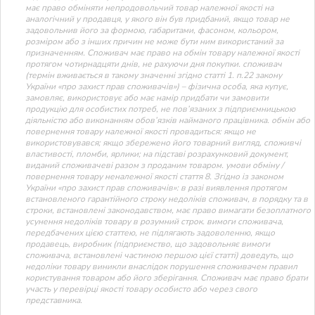
має право обміняти непродовольчий товар належної якості на
аналогічний у продавця, у якого він був придбаний, якщо товар не
задовольнив його за формою, габаритами, фасоном, кольором,
розміром або з інших причин не може бути ним використаний за
призначенням. Споживач має право на обмін товару належної якості
протягом чотирнадцяти днів, не рахуючи дня покупки. споживач
(термін вживається в такому значенні згідно статті 1. п.22 закону
України «про захист прав споживачів») – фізична особа, яка купує,
замовляє, використовує або має намір придбати чи замовити
продукцію для особистих потреб, не пов’язаних з підприємницькою
діяльністю або виконанням обов’язків найманого працівника. обмін або
повернення товару належної якості провадиться: якщо не
використовувався; якщо збережено його товарний вигляд, споживчі
властивості, пломби, ярлики; на підставі розрахунковий документ,
виданий споживачеві разом з проданим товаром. умови обміну /
повернення товару неналежної якості стаття 8. Згідно із законом
України «про захист прав споживачів»: в разі виявлення протягом
встановленого гарантійного строку недоліків споживач, в порядку та в
строки, встановлені законодавством, має право вимагати безоплатного
усунення недоліків товару в розумний строк. вимоги споживача,
передбачених цією статтею, не підлягають задоволенню, якщо
продавець, виробник (підприємство, що задовольняє вимоги
споживача, встановлені частиною першою цієї статті) доведуть, що
недоліки товару виникли внаслідок порушення споживачем правил
користування товаром або його зберігання. Споживач має право брати
участь у перевірці якості товару особисто або через свого
представника.