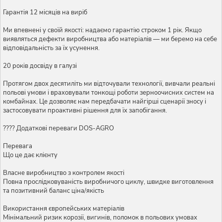
Гарантія 12 місяців на виріб
Ми впевнені у своїй якості: надаємо гарантію строком 1 рік. Якщо
виявляться дефекти виробництва або матеріалів — ми беремо на себе
відповідальність за їх усунення.
20 років досвіду в галузі
Протягом двох десятиліть ми відточували технології, вивчали реальні
польові умови і враховували тонкощі роботи зерноочисних систем на
комбайнах. Це дозволяє нам передбачати найгірші сценарії зносу і
застосовувати проактивні рішення для їх запобігання.
???? Додаткові переваги DOS-AGRO
Перевага
Що це дає клієнту
Власне виробництво з контролем якості
Повна прослідковуваність виробничого циклу, швидке виготовлення
та позитивний баланс ціна/якість
Використання європейських матеріалів
Мінімальний ризик корозії, вигинів, поломок в польових умовах