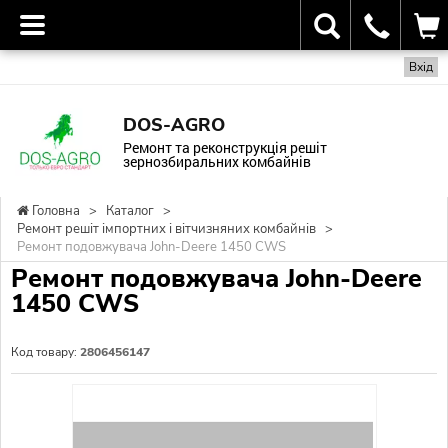
Вхід
DOS-AGRO
Ремонт та реконструкція решіт
зернозбиральних комбайнів
Головна
>
Каталог
>
Ремонт решіт імпортних і вітчизняних комбайнів
>
Ремонт подовжувача John-Deere 1450 CWS
Ремонт подовжувача John-Deere
1450 CWS
Код товару:
2806456147