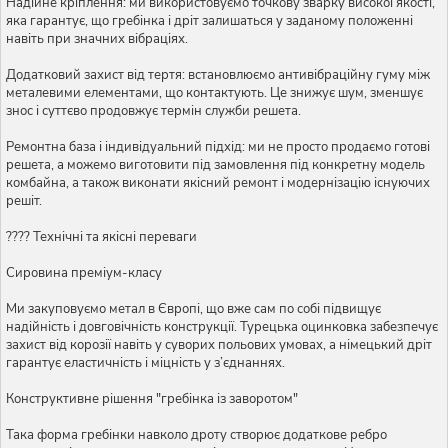
Надійне кріплення: ми використовуємо точкову зварку високої якості,
яка гарантує, що гребінка і дріт залишаться у заданому положенні
навіть при значних вібраціях.
Додатковий захист від тертя: встановлюємо антивібраційну гуму між
металевими елементами, що контактують. Це знижує шум, зменшує
знос і суттєво продовжує термін служби решета.
Ремонтна база і індивідуальний підхід: ми не просто продаємо готові
решета, а можемо виготовити під замовлення під конкретну модель
комбайна, а також виконати якісний ремонт і модернізацію існуючих
решіт.
???? Технічні та якісні переваги
Сировина преміум-класу
Ми закуповуємо метал в Європі, що вже сам по собі підвищує
надійність і довговічність конструкції. Турецька оцинковка забезпечує
захист від корозії навіть у суворих польових умовах, а німецький дріт
гарантує еластичність і міцність у з’єднаннях.
Конструктивне рішення "гребінка із заворотом"
Така форма гребінки навколо дроту створює додаткове ребро