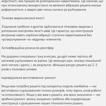
жорсткості, яке працює як розподільник навантажень. Це означає, що
при інтенсивному використанні чи великих вібраціях решета менше
деформуються, а зварні шви менш схильні до руйнування.
Точкова зварка високої якості
З’єднання гребінки з дротом здійснюється точковою зваркою з
ретельним контролем якості швів. Це гарантує, що конструкція
витримає навіть серйозні вібрації і статичні навантаження без
«розкручування» чи «відриву» елементів.
Антивібраційна резина як демпфер
Ми додаємо спеціальну гуму в місцях, де дріт може тертись об
металеві ущільнювачі чи рамки. Це зменшує шум, знижує локальний
знос металу і дроту, і, як результат, збільшує ресурс решета до 2-3
разів у польових умовах.
Індивідуальне виготовлення і ремонт
Якщо вам потрібно решето під конкретну модель комбайна — ми
виготовимо з урахуванням точних розмірів, типу зерна, умов роботи
та інтенсивності. Якщо у вас вже є решета, але вони зносилися — ми
зробимо ремонт, заміну зношених гребінок або модернізацію
конструкції з урахуванням наших технологічних рішень.