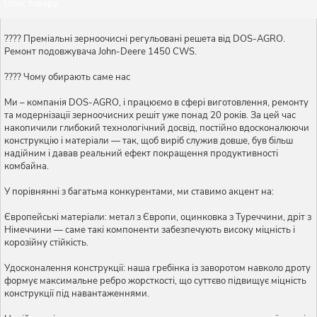
Опис товару
???? Преміальні зерноочисні регульовані решета від DOS-AGRO.
Ремонт подовжувача John-Deere 1450 CWS.
???? Чому обирають саме нас
Ми – компанія DOS-AGRO, і працюємо в сфері виготовлення, ремонту
та модернізації зерноочисних решіт уже понад 20 років. За цей час
накопичили глибокий технологічний досвід, постійно вдосконалюючи
конструкцію і матеріали — так, щоб виріб служив довше, був більш
надійним і давав реальний ефект покращення продуктивності
комбайна.
У порівнянні з багатьма конкурентами, ми ставимо акцент на:
Європейські матеріали: метал з Європи, оцинковка з Туреччини, дріт з
Німеччини — саме такі компоненти забезпечують високу міцність і
корозійну стійкість.
Удосконалення конструкції: наша гребінка із заворотом навколо дроту
формує максимальне ребро жорсткості, що суттєво підвищує міцність
конструкції під навантаженнями.