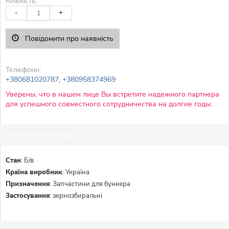
Кількість:
-
+
Повідомити про наявність
Телефони:
+380681020787
,
+380958374969
Уверены, что в нашем лице Вы встретите надежного партнера
для успешного совместного сотрудничества на долгие годы.
Характеристики товару:
Стан
:
Б/в
Країна виробник
:
Україна
Призначення
:
Запчастини для бункера
Застосування
:
зернозбиральні