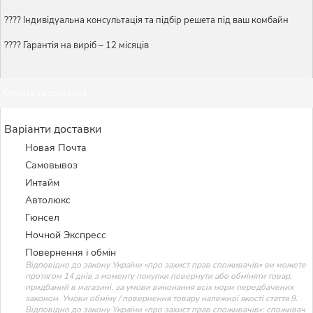
????️ Індивідуальна консультація та підбір решета під ваш комбайн
???? Гарантія на виріб – 12 місяців
Оплата та доставка
Варіанти доставки
Новая Почта
Самовывоз
Интайм
Автолюкс
Гюнсел
Ночной Экспресс
Повернення і обмін
Відповідно до закону України «про захист прав споживачів» ви можете
протягом 14 днів з моменту покупки повернути або обміняти товар,
придбаний в магазині, за умови виконання всіх норм передбачених
законом. Умови обміну / повернення товару належної якості стаття 9.
Відповідно до закону України «про захист прав споживачів»: споживач