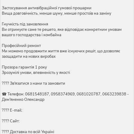
Застосування антивібраційної гумової прошарки
Вища довговічність, менше шуму, менше простоїв на заміну
Гнучкість під замовлення
Ви отримуєте саме те решето, яке відповідає конкретним умовам
вашого господарства і комбайна
Професійний ремонт
Ми можемо продовжити життя вже існуючих решіт, що дозволяє
заощадити на нових виробах
Прозора гарантія 1 року
Зрозумілі умови, впевненість у якості
???? Зв'язатися з нами та замовити
☎ Телефон: 0681548187, 0958374969, 0681020787, 0663239838 -
Дем'яненко Олександр
???? E-mail:
???? Сайт:
???? Доставка по всій Україні