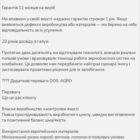
Гарантія 12 місяців на виріб
Ми впевнені у своїй якості: надаємо гарантію строком 1 рік. Якщо
виявляться дефекти виробництва або матеріалів — ми беремо на себе
відповідальність за їх усунення.
20 років досвіду в галузі
Протягом двох десятиліть ми відточували технології, вивчали реальні
польові умови і враховували тонкощі роботи зерноочисних систем на
комбайнах. Це дозволяє нам передбачати найгірші сценарії зносу і
застосовувати проактивні рішення для їх запобігання.
???? Додаткові переваги DOS-AGRO
Перевага
Що це дає клієнту
Власне виробництво з контролем якості
Повна прослідковуваність виробничого циклу, швидке виготовлення
та позитивний баланс ціна/якість
Використання європейських матеріалів
Мінімальний ризик корозії, вигинів, поломок в польових умовах