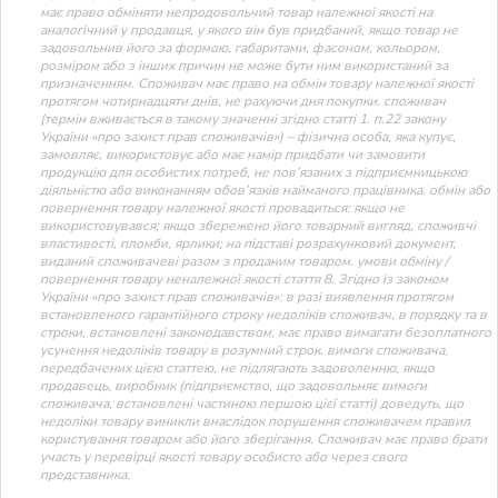
має право обміняти непродовольчий товар належної якості на
аналогічний у продавця, у якого він був придбаний, якщо товар не
задовольнив його за формою, габаритами, фасоном, кольором,
розміром або з інших причин не може бути ним використаний за
призначенням. Споживач має право на обмін товару належної якості
протягом чотирнадцяти днів, не рахуючи дня покупки. споживач
(термін вживається в такому значенні згідно статті 1. п.22 закону
України «про захист прав споживачів») – фізична особа, яка купує,
замовляє, використовує або має намір придбати чи замовити
продукцію для особистих потреб, не пов’язаних з підприємницькою
діяльністю або виконанням обов’язків найманого працівника. обмін або
повернення товару належної якості провадиться: якщо не
використовувався; якщо збережено його товарний вигляд, споживчі
властивості, пломби, ярлики; на підставі розрахунковий документ,
виданий споживачеві разом з проданим товаром. умови обміну /
повернення товару неналежної якості стаття 8. Згідно із законом
України «про захист прав споживачів»: в разі виявлення протягом
встановленого гарантійного строку недоліків споживач, в порядку та в
строки, встановлені законодавством, має право вимагати безоплатного
усунення недоліків товару в розумний строк. вимоги споживача,
передбачених цією статтею, не підлягають задоволенню, якщо
продавець, виробник (підприємство, що задовольняє вимоги
споживача, встановлені частиною першою цієї статті) доведуть, що
недоліки товару виникли внаслідок порушення споживачем правил
користування товаром або його зберігання. Споживач має право брати
участь у перевірці якості товару особисто або через свого
представника.