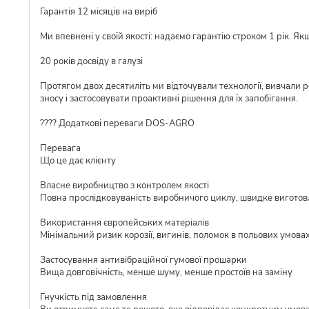
Гарантія 12 місяців на виріб
Ми впевнені у своїй якості: надаємо гарантію строком 1 рік. Я
20 років досвіду в галузі
Протягом двох десятиліть ми відточували технології, вивчали 
зносу і застосовувати проактивні рішення для їх запобігання.
???? Додаткові переваги DOS-AGRO
Перевага
Що це дає клієнту
Власне виробництво з контролем якості
Повна прослідковуваність виробничого циклу, швидке виготовл
Використання європейських матеріалів
Мінімальний ризик корозії, вигинів, поломок в польових умова
Застосування антивібраційної гумової прошарки
Вища довговічність, менше шуму, менше простоїв на заміну
Гнучкість під замовлення