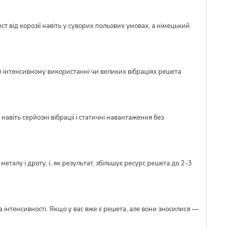
ст від корозії навіть у суворих польових умовах, а німецький
и інтенсивному використанні чи великих вібраціях решета
авіть серйозні вібрації і статичні навантаження без
талу і дроту, і, як результат, збільшує ресурс решета до 2-3
 інтенсивності. Якщо у вас вже є решета, але вони зносилися —