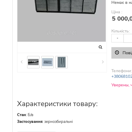
Немає в н
Ціна :
5 000,
Кількість:
-
Пові
Телефони:
+3806810
Уверены, 
Характеристики товару:
Стан
:
Б/в
Застосування
:
зернозбиральні