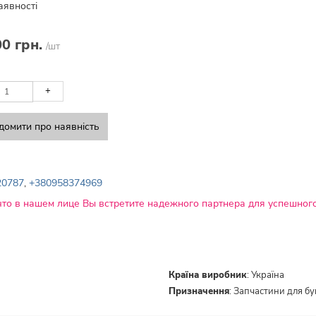
аявності
00 грн.
/шт
+
домити про наявність
20787
,
+380958374969
что в нашем лице Вы встретите надежного партнера для успешного
Країна виробник
:
Україна
Призначення
:
Запчастини для б