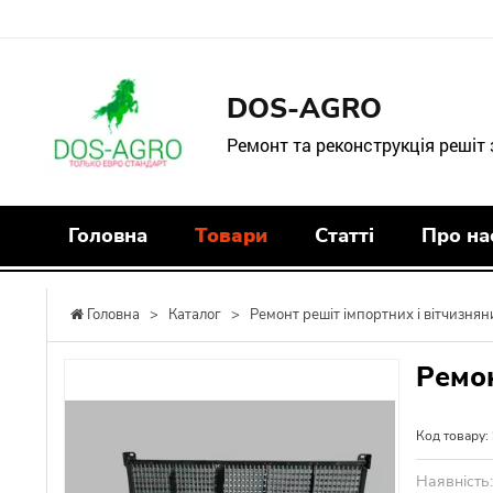
DOS-AGRO
Ремонт та реконструкція решіт
Головна
Товари
Статті
Про на
Головна
>
Каталог
>
Ремонт решіт імпортних і вітчизнян
Ремо
Код товару:
Наявність: