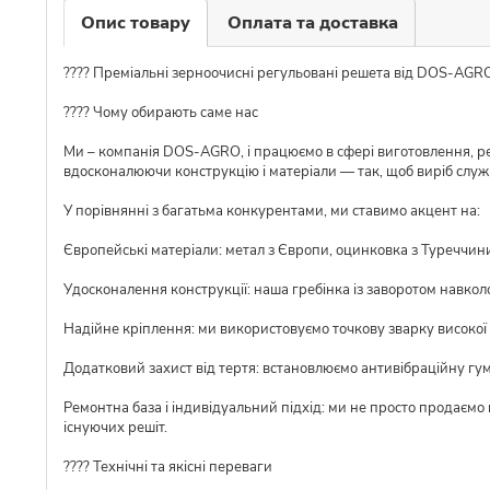
Опис товару
Оплата та доставка
???? Преміальні зерноочисні регульовані решета від DOS-AGR
???? Чому обирають саме нас
Ми – компанія DOS-AGRO, і працюємо в сфері виготовлення, ре
вдосконалюючи конструкцію і матеріали — так, щоб виріб слу
У порівнянні з багатьма конкурентами, ми ставимо акцент на:
Європейські матеріали: метал з Європи, оцинковка з Туреччини,
Удосконалення конструкції: наша гребінка із заворотом навкол
Надійне кріплення: ми використовуємо точкову зварку високої я
Додатковий захист від тертя: встановлюємо антивібраційну гу
Ремонтна база і індивідуальний підхід: ми не просто продаємо
існуючих решіт.
???? Технічні та якісні переваги