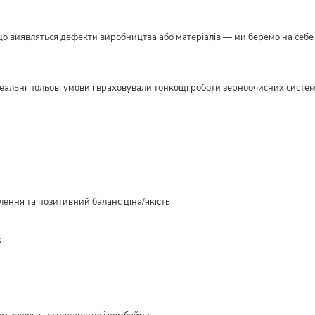
кщо виявляться дефекти виробництва або матеріалів — ми беремо на себе в
реальні польові умови і враховували тонкощі роботи зерноочисних систе
ення та позитивний баланс ціна/якість
х