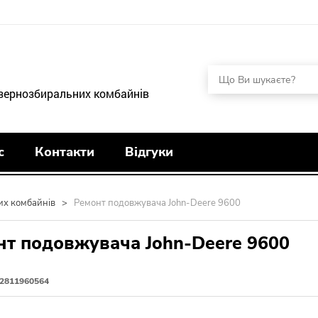
 зернозбиральних комбайнів
с
Контакти
Відгуки
их комбайнів
>
Ремонт подовжувача John-Deere 9600
нт подовжувача John-Deere 9600
2811960564