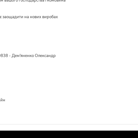
ам вашого господарства і комбайна
є заощадити на нових виробах
838 - Дем'яненко Олександр
айн