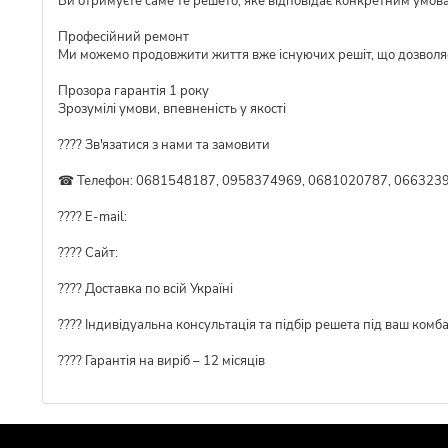
Ви отримуєте саме те решето, яке відповідає конкретним умов
Професійний ремонт
Ми можемо продовжити життя вже існуючих решіт, що дозволя
Прозора гарантія 1 року
Зрозумілі умови, впевненість у якості
???? Зв'язатися з нами та замовити
☎ Телефон: 0681548187, 0958374969, 0681020787, 0663239
???? E-mail:
???? Сайт:
???? Доставка по всій Україні
????️ Індивідуальна консультація та підбір решета під ваш комб
???? Гарантія на виріб – 12 місяців