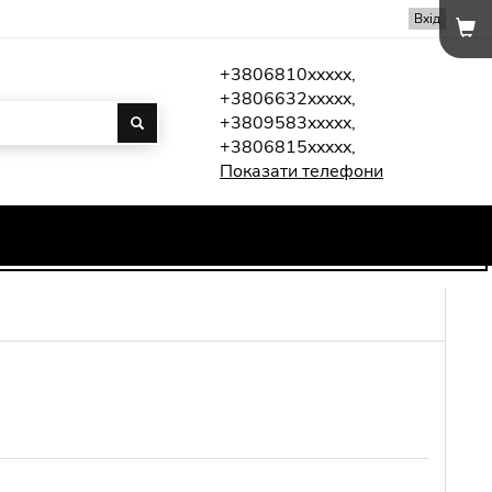
Вхід
+3806810xxxxx,
+3806632xxxxx,
+3809583xxxxx,
+3806815xxxxx,
Показати телефони