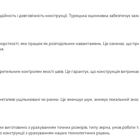
ійність і довговічність конструкції. Турецька оцинковка забезпечує захи
орсткості, яке працює як розподільник навантажень. Це означає, що пр
ня.
етельним контролем якості швів. Це гарантує, що конструкція витримає н
металеві ущільнювачі чи рамки. Це зменшує шум, знижує локальний знос ме
виготовимо з урахуванням точних розмірів, типу зерна, умов роботи та
ю конструкції з урахуванням наших технологічних рішень.