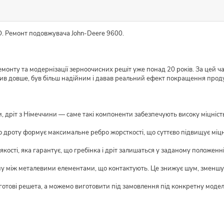
O. Ремонт подовжувача John-Deere 9600.
монту та модернізації зерноочисних решіт уже понад 20 років. За цей ч
жив довше, був більш надійним і давав реальний ефект покращення прод
 дріт з Німеччини — саме такі компоненти забезпечують високу міцність і
о дроту формує максимальне ребро жорсткості, що суттєво підвищує міцн
кості, яка гарантує, що гребінка і дріт залишаться у заданому положенні
му між металевими елементами, що контактують. Це знижує шум, зменшує
 готові решета, а можемо виготовити під замовлення під конкретну моде