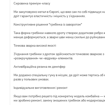
Сировина преміум-класу
Ми закуповуємо метал в Європі, що вже сам по собі підвищує над
дріт гарантує еластичність і міцність у з’єднаннях.
Конструктивне рішення "гребінка із заворотом"
Така форма гребінки навколо дроту створює додаткове ребро ж
менше деформуються, а зварні шви менш схильні до руйнуван
Точкова зварка високої якості
З’єднання гребінки з дротом здійснюється точковою зваркою з р
«розкручування» чи «відриву» елементів.
Антивібраційна резина як демпфер
Ми додаємо спеціальну гуму в місцях, де дріт може тертись об 
разів у польових умовах.
Індивідуальне виготовлення і ремонт
Якщо вам потрібно решето під конкретну модель комбайна — ми 
ми зробимо ремонт, заміну зношених гребінок або модернізаці