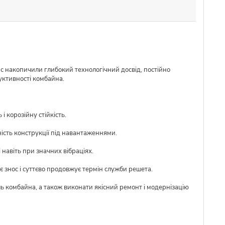
ас накопичили глибокий технологічний досвід, постійно
уктивності комбайна.
 корозійну стійкість.
ість конструкції під навантаженнями.
 навіть при значних вібраціях.
 знос і суттєво продовжує термін служби решета.
ль комбайна, а також виконати якісний ремонт і модернізацію