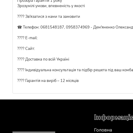
Прозора гарантія 1 року
Зрозумілі умови, впевненість у якості
???? Зв'язатися з нами та замовити
☎ Телефон: 0681548187, 0958374969 - Дем'яненко Олексан
???? E-mail:
???? Сайт:
???? Доставка по всій Україні
????️ Індивідуальна консультація та підбір решета під ваш комб
???? Гарантія на виріб – 12 місяців
Інформаці
Головна