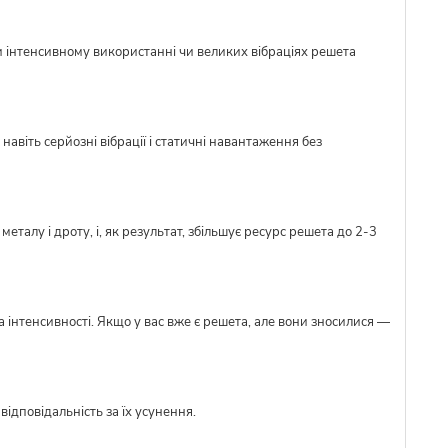
и інтенсивному використанні чи великих вібраціях решета
авіть серйозні вібрації і статичні навантаження без
талу і дроту, і, як результат, збільшує ресурс решета до 2-3
 інтенсивності. Якщо у вас вже є решета, але вони зносилися —
ідповідальність за їх усунення.