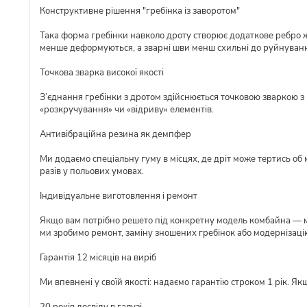
Конструктивне рішення "гребінка із заворотом"
Така форма гребінки навколо дроту створює додаткове ребро ж
менше деформуються, а зварні шви менш схильні до руйнуван
Точкова зварка високої якості
З’єднання гребінки з дротом здійснюється точковою зваркою з р
«розкручування» чи «відриву» елементів.
Антивібраційна резина як демпфер
Ми додаємо спеціальну гуму в місцях, де дріт може тертись об 
разів у польових умовах.
Індивідуальне виготовлення і ремонт
Якщо вам потрібно решето під конкретну модель комбайна — ми 
ми зробимо ремонт, заміну зношених гребінок або модернізаці
Гарантія 12 місяців на виріб
Ми впевнені у своїй якості: надаємо гарантію строком 1 рік. Я