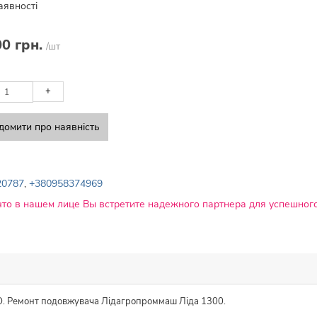
аявності
00 грн.
/шт
+
домити про наявність
20787
,
+380958374969
что в нашем лице Вы встретите надежного партнера для успешного
RO. Ремонт подовжувача Лідагропроммаш Ліда 1300.