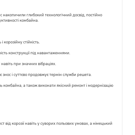
ас накопичили глибокий технологічний досвід, постійно
уктивності комбайна.
 корозійну стійкість.
ість конструкції під навантаженнями.
 навіть при значних вібраціях.
 знос і суттєво продовжує термін служби решета.
ль комбайна, а також виконати якісний ремонт і модернізацію
ст від корозії навіть у суворих польових умовах, а німецький