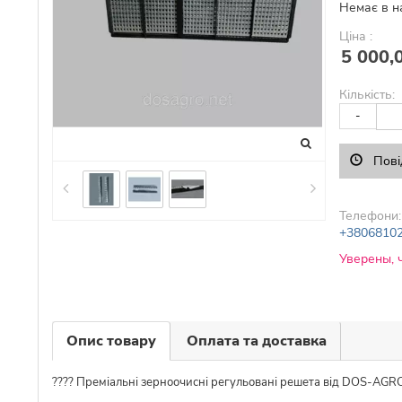
Немає в н
Ціна :
5 000,
Кількість:
-
Пові
Телефони:
+3806810
Уверены, 
Опис товару
Оплата та доставка
???? Преміальні зерноочисні регульовані решета від DOS-AG