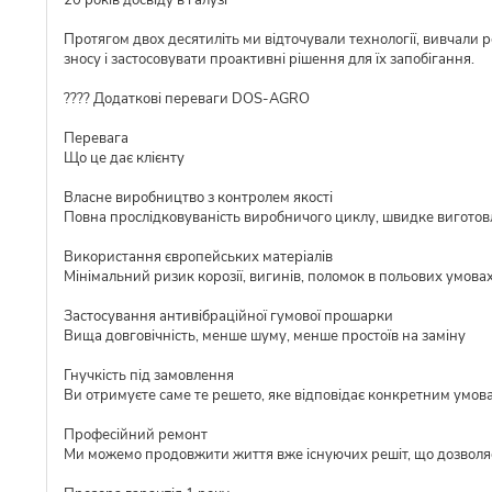
20 років досвіду в галузі
Протягом двох десятиліть ми відточували технології, вивчали 
зносу і застосовувати проактивні рішення для їх запобігання.
???? Додаткові переваги DOS-AGRO
Перевага
Що це дає клієнту
Власне виробництво з контролем якості
Повна прослідковуваність виробничого циклу, швидке виготовл
Використання європейських матеріалів
Мінімальний ризик корозії, вигинів, поломок в польових умова
Застосування антивібраційної гумової прошарки
Вища довговічність, менше шуму, менше простоїв на заміну
Гнучкість під замовлення
Ви отримуєте саме те решето, яке відповідає конкретним умов
Професійний ремонт
Ми можемо продовжити життя вже існуючих решіт, що дозволя