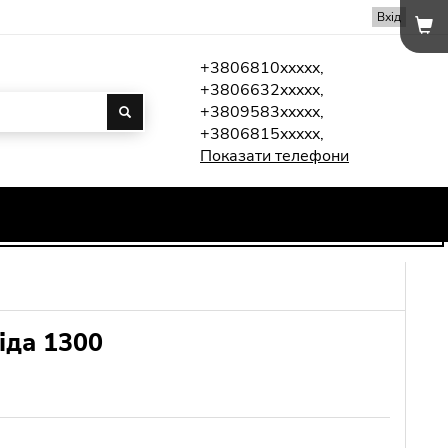
Вхід
+3806810xxxxx,
+3806632xxxxx,
+3809583xxxxx,
+3806815xxxxx,
Показати телефони
іда 1300