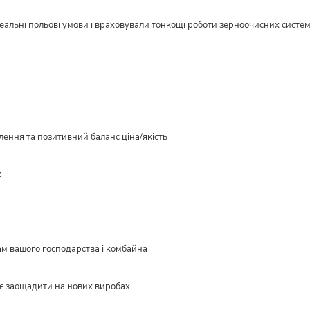
реальні польові умови і враховували тонкощі роботи зерноочисних систе
ення та позитивний баланс ціна/якість
х
ам вашого господарства і комбайна
є заощадити на нових виробах