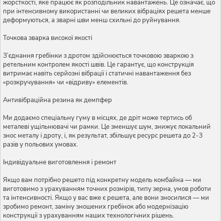
жорсткості, яке працює як розподільник навантажень. Це означає, що
при інтенсивному використанні чи великих вібраціях решета менше
деформуються, а зварні шви менш схильні до руйнування.
Точкова зварка високої якості
З’єднання гребінки з дротом здійснюється точковою зваркою з
ретельним контролем якості швів. Це гарантує, що конструкція
витримає навіть серйозні вібрації і статичні навантаження без
«розкручування» чи «відриву» елементів.
Антивібраційна резина як демпфер
Ми додаємо спеціальну гуму в місцях, де дріт може тертись об
металеві ущільнювачі чи рамки. Це зменшує шум, знижує локальний
знос металу і дроту, і, як результат, збільшує ресурс решета до 2-3
разів у польових умовах.
Індивідуальне виготовлення і ремонт
Якщо вам потрібно решето під конкретну модель комбайна — ми
виготовимо з урахуванням точних розмірів, типу зерна, умов роботи
та інтенсивності. Якщо у вас вже є решета, але вони зносилися — ми
зробимо ремонт, заміну зношених гребінок або модернізацію
конструкції з урахуванням наших технологічних рішень.