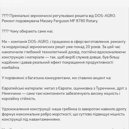
Опис товару
???? Преміальні зерноочисні регульовані решета від DOS-AGRO.
Ремонт подовжувача Massey Ferguson MF 8780 Rotary.
???? Чому обирають саме нас
Ми – компанія DOS-AGRO, і працюємо в сфері виготовлення, ремонту
та модернізації зерноочисних решіт уже понад 20 років. За цей час
накопичили глибокий технологічний досвід, постійно вдосконалюючи
конструкцію і матеріали — так, щоб виріб служив довше, був більш
надійним і давав реальний ефект покращення продуктивності
комбайна.
У порівнянні з багатьма конкурентами, ми ставимо акцент на:
Європейські матеріали: метал з Європи, оцинковка з Туреччини, дріт з
Німеччини — саме такі компоненти забезпечують високу міцність і
корозійну стійкість.
Удосконалення конструкції: наша гребінка із заворотом навколо дроту
формує максимальне ребро жорсткості, що суттєво підвищує міцність
конструкції під навантаженнями.