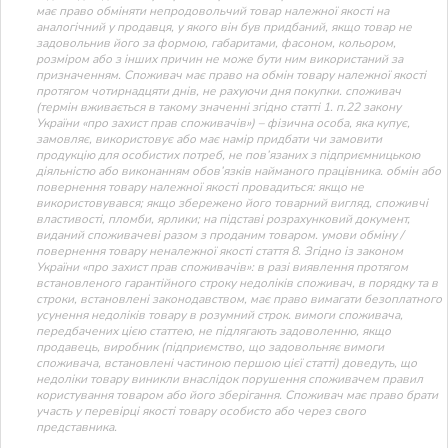
має право обміняти непродовольчий товар належної якості на
аналогічний у продавця, у якого він був придбаний, якщо товар не
задовольнив його за формою, габаритами, фасоном, кольором,
розміром або з інших причин не може бути ним використаний за
призначенням. Споживач має право на обмін товару належної якості
протягом чотирнадцяти днів, не рахуючи дня покупки. споживач
(термін вживається в такому значенні згідно статті 1. п.22 закону
України «про захист прав споживачів») – фізична особа, яка купує,
замовляє, використовує або має намір придбати чи замовити
продукцію для особистих потреб, не пов’язаних з підприємницькою
діяльністю або виконанням обов’язків найманого працівника. обмін або
повернення товару належної якості провадиться: якщо не
використовувався; якщо збережено його товарний вигляд, споживчі
властивості, пломби, ярлики; на підставі розрахунковий документ,
виданий споживачеві разом з проданим товаром. умови обміну /
повернення товару неналежної якості стаття 8. Згідно із законом
України «про захист прав споживачів»: в разі виявлення протягом
встановленого гарантійного строку недоліків споживач, в порядку та в
строки, встановлені законодавством, має право вимагати безоплатного
усунення недоліків товару в розумний строк. вимоги споживача,
передбачених цією статтею, не підлягають задоволенню, якщо
продавець, виробник (підприємство, що задовольняє вимоги
споживача, встановлені частиною першою цієї статті) доведуть, що
недоліки товару виникли внаслідок порушення споживачем правил
користування товаром або його зберігання. Споживач має право брати
участь у перевірці якості товару особисто або через свого
представника.