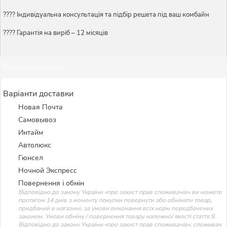
????️ Індивідуальна консультація та підбір решета під ваш комбайн
???? Гарантія на виріб – 12 місяців
Оплата та доставка
Варіанти доставки
Новая Почта
Самовывоз
Интайм
Автолюкс
Гюнсел
Ночной Экспресс
Повернення і обмін
Відповідно до закону України «про захист прав споживачів» ви можете
протягом 14 днів з моменту покупки повернути або обміняти товар,
придбаний в магазині, за умови виконання всіх норм передбачених
законом. Умови обміну / повернення товару належної якості стаття 9.
Відповідно до закону України «про захист прав споживачів»: споживач