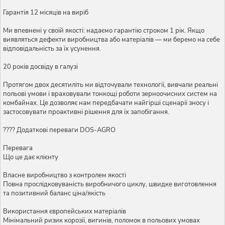
Гарантія 12 місяців на виріб
Ми впевнені у своїй якості: надаємо гарантію строком 1 рік. Якщо
виявляться дефекти виробництва або матеріалів — ми беремо на себе
відповідальність за їх усунення.
20 років досвіду в галузі
Протягом двох десятиліть ми відточували технології, вивчали реальні
польові умови і враховували тонкощі роботи зерноочисних систем на
комбайнах. Це дозволяє нам передбачати найгірші сценарії зносу і
застосовувати проактивні рішення для їх запобігання.
???? Додаткові переваги DOS-AGRO
Перевага
Що це дає клієнту
Власне виробництво з контролем якості
Повна прослідковуваність виробничого циклу, швидке виготовлення
та позитивний баланс ціна/якість
Використання європейських матеріалів
Мінімальний ризик корозії, вигинів, поломок в польових умовах