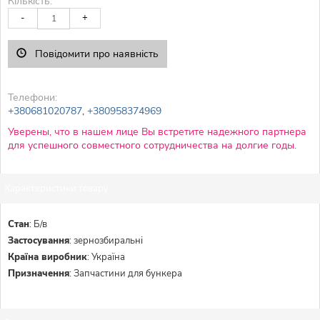
Кількість:
-
+
Повідомити про наявність
Телефони:
+380681020787
,
+380958374969
Уверены, что в нашем лице Вы встретите надежного партнера
для успешного совместного сотрудничества на долгие годы.
Характеристики товару:
Стан
:
Б/в
Застосування
:
зернозбиральні
Країна виробник
:
Україна
Призначення
:
Запчастини для бункера