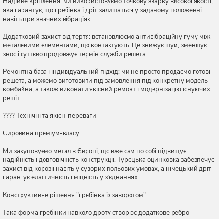
Надійне кріплення: ми використовуємо точкову зварку високої якості,
яка гарантує, що гребінка і дріт залишаться у заданому положенні
навіть при значних вібраціях.
Додатковий захист від тертя: встановлюємо антивібраційну гуму між
металевими елементами, що контактують. Це знижує шум, зменшує
знос і суттєво продовжує термін служби решета.
Ремонтна база і індивідуальний підхід: ми не просто продаємо готові
решета, а можемо виготовити під замовлення під конкретну модель
комбайна, а також виконати якісний ремонт і модернізацію існуючих
решіт.
???? Технічні та якісні переваги
Сировина преміум-класу
Ми закуповуємо метал в Європі, що вже сам по собі підвищує
надійність і довговічність конструкції. Турецька оцинковка забезпечує
захист від корозії навіть у суворих польових умовах, а німецький дріт
гарантує еластичність і міцність у з’єднаннях.
Конструктивне рішення "гребінка із заворотом"
Така форма гребінки навколо дроту створює додаткове ребро