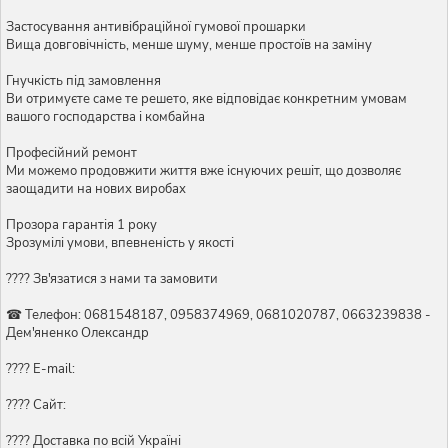
Застосування антивібраційної гумової прошарки
Вища довговічність, менше шуму, менше простоїв на заміну
Гнучкість під замовлення
Ви отримуєте саме те решето, яке відповідає конкретним умовам
вашого господарства і комбайна
Професійний ремонт
Ми можемо продовжити життя вже існуючих решіт, що дозволяє
заощадити на нових виробах
Прозора гарантія 1 року
Зрозумілі умови, впевненість у якості
???? Зв'язатися з нами та замовити
☎ Телефон: 0681548187, 0958374969, 0681020787, 0663239838 -
Дем'яненко Олександр
???? E-mail:
???? Сайт:
???? Доставка по всій Україні