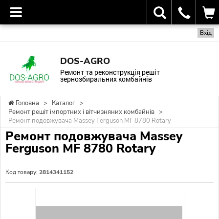
Вхід
DOS-AGRO
Ремонт та реконструкція решіт
зернозбиральних комбайнів
Головна
>
Каталог
>
Ремонт решіт імпортних і вітчизняних комбайнів
>
Ремонт подовжувача Massey Ferguson MF 8780 Rotary
Ремонт подовжувача Massey
Ferguson MF 8780 Rotary
Код товару:
2814341152