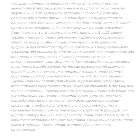
має право обміняти непродовольчий товар належної якості на
аналогічний у продавця, у якого він був придбаний, якщо товар не
задовольнив його за формою, габаритами, фасоном, кольором,
розміром або з інших причин не може бути ним використаний за
призначенням. Споживач має право на обмін товару належної якості
протягом чотирнадцяти днів, не рахуючи дня покупки. споживач
(термін вживається в такому значенні згідно статті 1. п.22 закону
України «про захист прав споживачів») – фізична особа, яка купує,
замовляє, використовує або має намір придбати чи замовити
продукцію для особистих потреб, не пов’язаних з підприємницькою
діяльністю або виконанням обов’язків найманого працівника. обмін або
повернення товару належної якості провадиться: якщо не
використовувався; якщо збережено його товарний вигляд, споживчі
властивості, пломби, ярлики; на підставі розрахунковий документ,
виданий споживачеві разом з проданим товаром. умови обміну /
повернення товару неналежної якості стаття 8. Згідно із законом
України «про захист прав споживачів»: в разі виявлення протягом
встановленого гарантійного строку недоліків споживач, в порядку та в
строки, встановлені законодавством, має право вимагати безоплатного
усунення недоліків товару в розумний строк. вимоги споживача,
передбачених цією статтею, не підлягають задоволенню, якщо
продавець, виробник (підприємство, що задовольняє вимоги
споживача, встановлені частиною першою цієї статті) доведуть, що
недоліки товару виникли внаслідок порушення споживачем правил
користування товаром або його зберігання. Споживач має право брати
участь у перевірці якості товару особисто або через свого
представника.