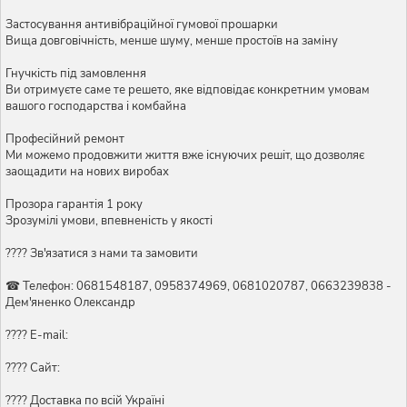
Застосування антивібраційної гумової прошарки
Вища довговічність, менше шуму, менше простоїв на заміну
Гнучкість під замовлення
Ви отримуєте саме те решето, яке відповідає конкретним умовам
вашого господарства і комбайна
Професійний ремонт
Ми можемо продовжити життя вже існуючих решіт, що дозволяє
заощадити на нових виробах
Прозора гарантія 1 року
Зрозумілі умови, впевненість у якості
???? Зв'язатися з нами та замовити
☎ Телефон: 0681548187, 0958374969, 0681020787, 0663239838 -
Дем'яненко Олександр
???? E-mail:
???? Сайт:
???? Доставка по всій Україні