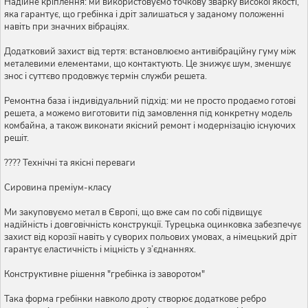
Надійне кріплення: ми використовуємо точкову зварку високої якості,
яка гарантує, що гребінка і дріт залишаться у заданому положенні
навіть при значних вібраціях.
Додатковий захист від тертя: встановлюємо антивібраційну гуму між
металевими елементами, що контактують. Це знижує шум, зменшує
знос і суттєво продовжує термін служби решета.
Ремонтна база і індивідуальний підхід: ми не просто продаємо готові
решета, а можемо виготовити під замовлення під конкретну модель
комбайна, а також виконати якісний ремонт і модернізацію існуючих
решіт.
???? Технічні та якісні переваги
Сировина преміум-класу
Ми закуповуємо метал в Європі, що вже сам по собі підвищує
надійність і довговічність конструкції. Турецька оцинковка забезпечує
захист від корозії навіть у суворих польових умовах, а німецький дріт
гарантує еластичність і міцність у з’єднаннях.
Конструктивне рішення "гребінка із заворотом"
Така форма гребінки навколо дроту створює додаткове ребро