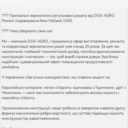
Опис товару
???? Преміальні зерноочисні регульовані решета від DOS-AGRO.
Ремонт подовжувача New Holland 1540.
???? Чому обирають саме нас
Ми – компанія DOS-AGRO, і працюємо в сфері виготовлення, ремонту
та модернізації зерноочисних решіт уже понад 20 років. За цей час
накопичили глибокий технологічний досвід, постійно вдосконалюючи
конструкцію і матеріали — так, щоб виріб служив довше, був більш
надійним і давав реальний ефект покращення продуктивності
комбайна.
У порівнянні з багатьма конкурентами, ми ставимо акцент на:
Європейські матеріали: метал з Європи, оцинковка з Туреччини, дріт з
Німеччини — саме такі компоненти забезпечують високу міцність і
корозійну стійкість.
Удосконалення конструкції: наша гребінка із заворотом навколо дроту
формує максимальне ребро жорсткості, що суттєво підвищує міцність
конструкції під навантаженнями.