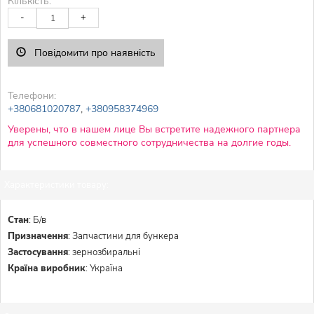
Кількість:
-
+
Повідомити про наявність
Телефони:
+380681020787
,
+380958374969
Уверены, что в нашем лице Вы встретите надежного партнера
для успешного совместного сотрудничества на долгие годы.
Характеристики товару:
Стан
:
Б/в
Призначення
:
Запчастини для бункера
Застосування
:
зернозбиральні
Країна виробник
:
Україна