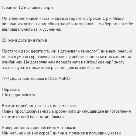
Гарантія 12 місяців на виріб
Ми впевнені у своїй якості: надаємо гарантію строком 1 рік. Якщо
виявляться дефекти виробництва або матеріалів — ми беремо на себе
відповідальність за їх усунення.
20 років досвіду в галузі
Протягом двох десятиліть ми відточували технології, вивчали реальні
польові умови і враховували тонкощі роботи зерноочисних систем на
комбайнах. Це дозволяє нам передбачати найгірші сценарії зносу і
застосовувати проактивні рішення для їх запобігання.
???? Додаткові переваги DOS-AGRO
Перевага
Що це дає клієнту
Власне виробництво з контролем якості
Повна прослідковуваність виробничого циклу, швидке виготовлення
та позитивний баланс ціна/якість
Використання європейських матеріалів
Мінімальний ризик корозії, вигинів, поломок в польових умовах