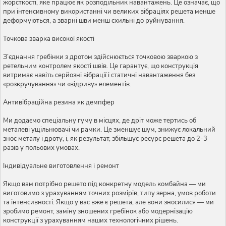
жорсткості, яке працює як розподільник навантажень. Це означає, що
при інтенсивному використанні чи великих вібраціях решета менше
деформуються, а зварні шви менш схильні до руйнування.
Точкова зварка високої якості
З’єднання гребінки з дротом здійснюється точковою зваркою з
ретельним контролем якості швів. Це гарантує, що конструкція
витримає навіть серйозні вібрації і статичні навантаження без
«розкручування» чи «відриву» елементів.
Антивібраційна резина як демпфер
Ми додаємо спеціальну гуму в місцях, де дріт може тертись об
металеві ущільнювачі чи рамки. Це зменшує шум, знижує локальний
знос металу і дроту, і, як результат, збільшує ресурс решета до 2-3
разів у польових умовах.
Індивідуальне виготовлення і ремонт
Якщо вам потрібно решето під конкретну модель комбайна — ми
виготовимо з урахуванням точних розмірів, типу зерна, умов роботи
та інтенсивності. Якщо у вас вже є решета, але вони зносилися — ми
зробимо ремонт, заміну зношених гребінок або модернізацію
конструкції з урахуванням наших технологічних рішень.