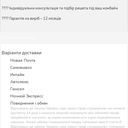
????️ Індивідуальна консультація та підбір решета під ваш комбайн
???? Гарантія на виріб – 12 місяців
Оплата та доставка
Варіанти доставки
Новая Почта
Самовывоз
Интайм
Автолюкс
Гюнсел
Ночной Экспресс
Повернення і обмін
Відповідно до закону України «про захист прав споживачів» ви можете
протягом 14 днів з моменту покупки повернути або обміняти товар,
придбаний в магазині, за умови виконання всіх норм передбачених
законом. Умови обміну / повернення товару належної якості стаття 9.
Відповідно до закону України «про захист прав споживачів»: споживач