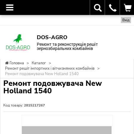
Вхід
DOS-AGRO
Ремонт та реконструкція решіт
зернозбиральних комбайнів
Головна
>
Каталог
>
Ремонт решіт імпортних і вітчизняних комбайнів
>
Ремонт подовжувача New Holland 1540
Ремонт подовжувача New
Holland 1540
Код товару:
2815217267