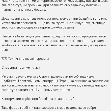
Надійне кріплення: ми використовуємо точкову зварку високої якості,
яка гарантує, що гребінка і дріт залишаться у заданому положенні
навіть при значних вібраціях.
Додатковий захист від тертя: встановлюємо антивібраційну гуму між
металевими елементами, що контактують. Це знижує шум, зменшує
знос і суттєво продовжує термін служби решета.
Ремонтна база і індивідуальний підхід: ми не просто продаємо готові
решета, а можемо виготовити під замовлення під конкретну модель
комбайна, а також виконати якісний ремонт і модернізацію існуючих
решіт.
???? Технічні та якісні переваги
Сировина преміум-класу
Ми закуповуємо метал в Європі, що вже сам по собі підвищує
надійність і довговічність конструкції. Турецька оцинковка забезпечує
захист від корозії навіть у суворих польових умовах, а німецький дріт
гарантує еластичність і міцність у з’єднаннях.
Конструктивне рішення "гребінка із заворотом"
Така форма гребінки навколо дроту створює додаткове ребро