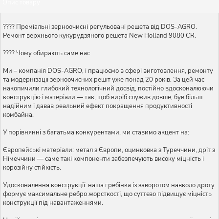
Опис товару
???? Преміальні зерноочисні регульовані решета від DOS-AGRO.
Ремонт верхнього кукурудзяного решета New Holland 9080 CR.
???? Чому обирають саме нас
Ми – компанія DOS-AGRO, і працюємо в сфері виготовлення, ремонту
та модернізації зерноочисних решіт уже понад 20 років. За цей час
накопичили глибокий технологічний досвід, постійно вдосконалюючи
конструкцію і матеріали — так, щоб виріб служив довше, був більш
надійним і давав реальний ефект покращення продуктивності
комбайна.
У порівнянні з багатьма конкурентами, ми ставимо акцент на:
Європейські матеріали: метал з Європи, оцинковка з Туреччини, дріт з
Німеччини — саме такі компоненти забезпечують високу міцність і
корозійну стійкість.
Удосконалення конструкції: наша гребінка із заворотом навколо дроту
формує максимальне ребро жорсткості, що суттєво підвищує міцність
конструкції під навантаженнями.