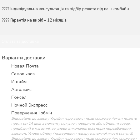
????️ Індивідуальна консультація та підбір решета під ваш комбайн
???? Гарантія на виріб – 12 місяців
Оплата та доставка
Варіанти доставки
Новая Почта
Самовывоз
Интайм
Автолюкс
Гюнсел
Ночной Экспресс
Повернення і обмін
Відповідно до закону України «про захист прав споживачів» ви можете
протягом 14 днів з моменту покупки повернути або обміняти товар,
придбаний в магазині, за умови виконання всіх норм передбачених
законом. Умови обміну / повернення товару належної якості стаття 9.
Відповідно до закону України «про захист прав споживачів»: споживач