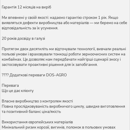
Гарантія 12 місяців на виріб
Ми впевнені у своїй якості: надаємо гарантію строком 1 рік. Якщо
виявляться дефекти виробництва або матеріалів — ми беремо на себе
відповідальність за їх усунення.
20 років досвіду в галузі
Протягом двох десятиліть ми відточували технології, вивчали реальні
польові умови і враховували тонкощі роботи зерноочисних систем на
комбайнах. Це дозволяє нам передбачати найгірші сценарії зносу і
застосовувати проактивні рішення для їх запобігання.
???? Додаткові переваги DOS-AGRO
Перевага
Що це дає клієнту
Власне виробництво з контролем якості
Повна прослідковуваність виробничого циклу, швидке виготовлення
та позитивний баланс ціна/якість
Використання європейських матеріалів
Мінімальний ризик корозії, вигинів, поломок в польових умовах