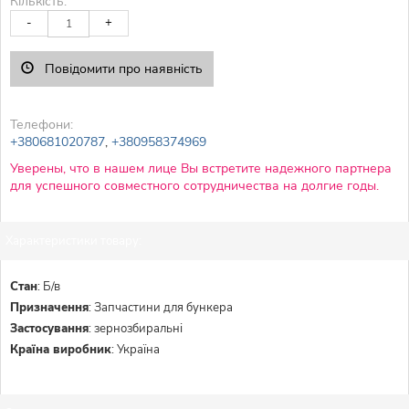
Кількість:
-
+
Повідомити про наявність
Телефони:
+380681020787
,
+380958374969
Уверены, что в нашем лице Вы встретите надежного партнера
для успешного совместного сотрудничества на долгие годы.
Характеристики товару:
Стан
:
Б/в
Призначення
:
Запчастини для бункера
Застосування
:
зернозбиральні
Країна виробник
:
Україна