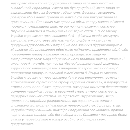
має право обміняти непродовольчий товар належної якості на
аналогічний у продавця, у якого він був придбаний, якщо товар не
задовольнив його за формою, габаритами, фасоном, кольором,
розміром або з інших причин не може бути ним використаний за
призначенням. Споживач має право на обмін товару належної якості
протягом чотирнадцяти днів, не рахуючи дня покупки. споживач
(термін вживається в такому значенні згідно статті 1. п.22 закону
України «про захист прав споживачів») – фізична особа, яка купує,
замовляє, використовує або має намір придбати чи замовити
продукцію для особистих потреб, не пов’язаних з підприємницькою
діяльністю або виконанням обов’язків найманого працівника. обмін або
повернення товару належної якості провадиться: якщо не
використовувався; якщо збережено його товарний вигляд, споживчі
властивості, пломби, ярлики; на підставі розрахунковий документ,
виданий споживачеві разом з проданим товаром. умови обміну /
повернення товару неналежної якості стаття 8. Згідно із законом
України «про захист прав споживачів»: в разі виявлення протягом
встановленого гарантійного строку недоліків споживач, в порядку та в
строки, встановлені законодавством, має право вимагати безоплатного
усунення недоліків товару в розумний строк. вимоги споживача,
передбачених цією статтею, не підлягають задоволенню, якщо
продавець, виробник (підприємство, що задовольняє вимоги
споживача, встановлені частиною першою цієї статті) доведуть, що
недоліки товару виникли внаслідок порушення споживачем правил
користування товаром або його зберігання. Споживач має право брати
участь у перевірці якості товару особисто або через свого
представника.