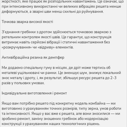
жорсткості, яке працює як розподільник навантажень. Це означає, що
при інтенсивному використанні чи великих вібраціях решета менше
деформуються, а зварні шви менш схильні до руйнування.
Точкова зварка високої якості
З’єднання гребінки з дротом здійснюється точковою зваркою з
ретельним контролем якості швів. Це гарантує, що конструкція
витримає навіть серйозні вібрації і статичні навантаження без
«розкручування» чи «відриву» елементів.
Антивібраційна резина як демпфер
Ми додаємо спеціальну гуму в місцях, де дріт може тертись об
металеві ущільнювачі чи рамки. Це зменшує шум, знижує локальний
знос металу і дроту, і, як результат, збільшує ресурс решета до 2-3
разів у польових умовах.
Індивідуальне виготовлення і ремонт
Якщо вам потрібно решето під конкретну модель комбайна — ми
виготовимо з урахуванням точних розмірів, типу зерна, умов роботи
та інтенсивності. Якщо у вас вже є решета, але вони зносилися — ми
зробимо ремонт, заміну зношених гребінок або модернізацію
конструкції з урахуванням наших технологічних рішень.