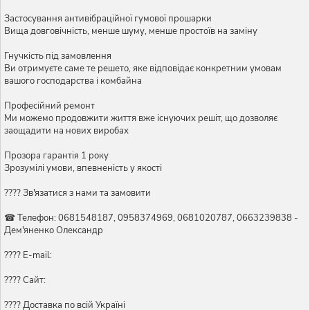
Застосування антивібраційної гумової прошарки
Вища довговічність, менше шуму, менше простоїв на заміну
Гнучкість під замовлення
Ви отримуєте саме те решето, яке відповідає конкретним умовам
вашого господарства і комбайна
Професійний ремонт
Ми можемо продовжити життя вже існуючих решіт, що дозволяє
заощадити на нових виробах
Прозора гарантія 1 року
Зрозумілі умови, впевненість у якості
???? Зв'язатися з нами та замовити
☎ Телефон: 0681548187, 0958374969, 0681020787, 0663239838 -
Дем'яненко Олександр
???? E-mail:
???? Сайт:
???? Доставка по всій Україні