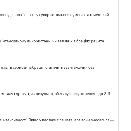
ст від корозії навіть у суворих польових умовах, а німецький
и інтенсивному використанні чи великих вібраціях решета
авіть серйозні вібрації і статичні навантаження без
талу і дроту, і, як результат, збільшує ресурс решета до 2-3
 інтенсивності. Якщо у вас вже є решета, але вони зносилися —