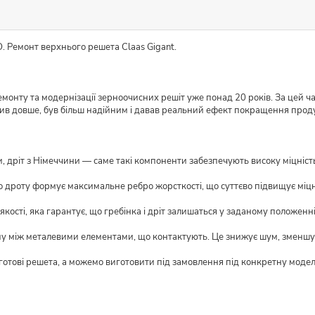
. Ремонт верхнього решета Claas Gigant.
монту та модернізації зерноочисних решіт уже понад 20 років. За цей ч
жив довше, був більш надійним і давав реальний ефект покращення прод
 дріт з Німеччини — саме такі компоненти забезпечують високу міцність і
о дроту формує максимальне ребро жорсткості, що суттєво підвищує міцн
кості, яка гарантує, що гребінка і дріт залишаться у заданому положенні
му між металевими елементами, що контактують. Це знижує шум, зменшує
 готові решета, а можемо виготовити під замовлення під конкретну моде