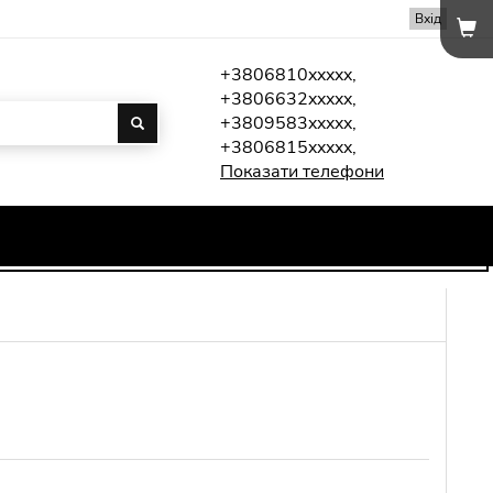
Вхід
+3806810xxxxx,
+3806632xxxxx,
+3809583xxxxx,
+3806815xxxxx,
Показати телефони