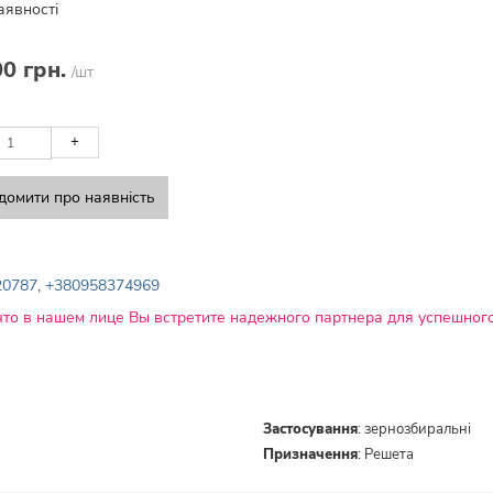
аявності
00 грн.
/шт
+
домити про наявність
20787
,
+380958374969
что в нашем лице Вы встретите надежного партнера для успешного
Застосування
:
зернозбиральні
Призначення
:
Решета