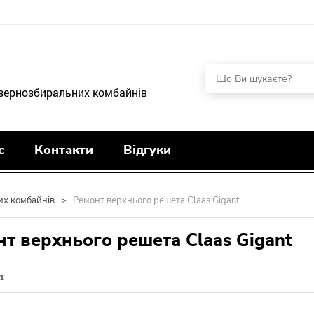
 зернозбиральних комбайнів
с
Контакти
Відгуки
их комбайнів
>
Ремонт верхнього решета Claas Gigant
т верхнього решета Claas Gigant
1