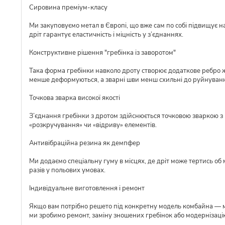
Сировина преміум-класу
Ми закуповуємо метал в Європі, що вже сам по собі підвищує над
дріт гарантує еластичність і міцність у з’єднаннях.
Конструктивне рішення "гребінка із заворотом"
Така форма гребінки навколо дроту створює додаткове ребро ж
менше деформуються, а зварні шви менш схильні до руйнуван
Точкова зварка високої якості
З’єднання гребінки з дротом здійснюється точковою зваркою з р
«розкручування» чи «відриву» елементів.
Антивібраційна резина як демпфер
Ми додаємо спеціальну гуму в місцях, де дріт може тертись об 
разів у польових умовах.
Індивідуальне виготовлення і ремонт
Якщо вам потрібно решето під конкретну модель комбайна — ми 
ми зробимо ремонт, заміну зношених гребінок або модернізаці