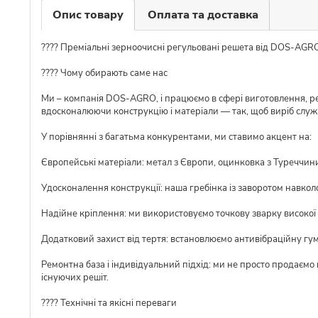
Опис товару
Оплата та доставка
???? Преміальні зерноочисні регульовані решета від DOS-AGRO
???? Чому обирають саме нас
Ми – компанія DOS-AGRO, і працюємо в сфері виготовлення, ре
вдосконалюючи конструкцію і матеріали — так, щоб виріб слу
У порівнянні з багатьма конкурентами, ми ставимо акцент на:
Європейські матеріали: метал з Європи, оцинковка з Туреччини,
Удосконалення конструкції: наша гребінка із заворотом навкол
Надійне кріплення: ми використовуємо точкову зварку високої я
Додатковий захист від тертя: встановлюємо антивібраційну гу
Ремонтна база і індивідуальний підхід: ми не просто продаємо
існуючих решіт.
???? Технічні та якісні переваги