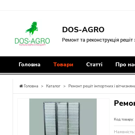
DOS-AGRO
Ремонт та реконструкція решіт
Головна
Товари
Статті
Про на
Головна
>
Каталог
>
Ремонт решіт імпортних і вітчизнян
Ремон
Код товару:
Наявність: