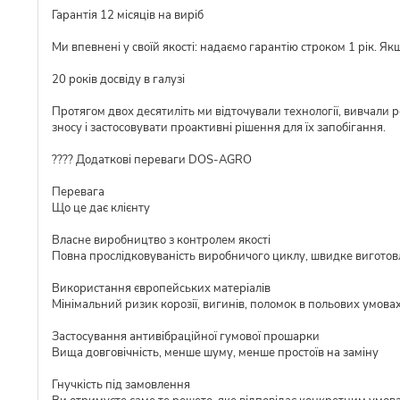
Гарантія 12 місяців на виріб
Ми впевнені у своїй якості: надаємо гарантію строком 1 рік. Я
20 років досвіду в галузі
Протягом двох десятиліть ми відточували технології, вивчали 
зносу і застосовувати проактивні рішення для їх запобігання.
???? Додаткові переваги DOS-AGRO
Перевага
Що це дає клієнту
Власне виробництво з контролем якості
Повна прослідковуваність виробничого циклу, швидке виготовл
Використання європейських матеріалів
Мінімальний ризик корозії, вигинів, поломок в польових умова
Застосування антивібраційної гумової прошарки
Вища довговічність, менше шуму, менше простоїв на заміну
Гнучкість під замовлення