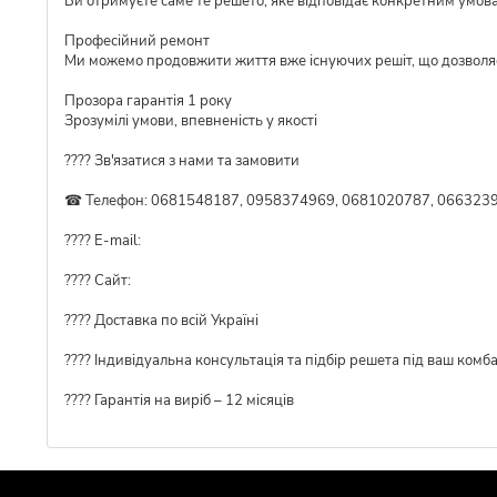
Ви отримуєте саме те решето, яке відповідає конкретним умов
Професійний ремонт
Ми можемо продовжити життя вже існуючих решіт, що дозволя
Прозора гарантія 1 року
Зрозумілі умови, впевненість у якості
???? Зв'язатися з нами та замовити
☎ Телефон: 0681548187, 0958374969, 0681020787, 0663239
???? E-mail:
???? Сайт:
???? Доставка по всій Україні
????️ Індивідуальна консультація та підбір решета під ваш комб
???? Гарантія на виріб – 12 місяців