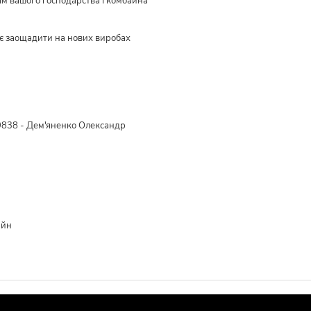
ам вашого господарства і комбайна
є заощадити на нових виробах
838 - Дем'яненко Олександр
айн