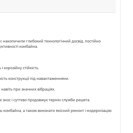
ас накопичили глибокий технологічний досвід, постійно
уктивності комбайна.
 корозійну стійкість.
ість конструкції під навантаженнями.
 навіть при значних вібраціях.
 знос і суттєво продовжує термін служби решета.
ль комбайна, а також виконати якісний ремонт і модернізацію