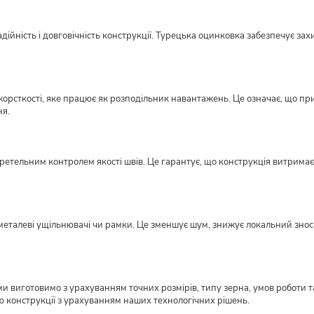
ійність і довговічність конструкції. Турецька оцинковка забезпечує захи
орсткості, яке працює як розподільник навантажень. Це означає, що пр
ня.
етельним контролем якості швів. Це гарантує, що конструкція витримає н
металеві ущільнювачі чи рамки. Це зменшує шум, знижує локальний знос ме
виготовимо з урахуванням точних розмірів, типу зерна, умов роботи та
ю конструкції з урахуванням наших технологічних рішень.