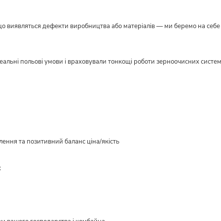
кщо виявляться дефекти виробництва або матеріалів — ми беремо на себе в
реальні польові умови і враховували тонкощі роботи зерноочисних систе
ення та позитивний баланс ціна/якість
х